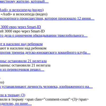
е местному жителю, который…
udi» и велосипеда (видео)
анспортного происшествия, которое произошло 12 июня…
3000 евро через Smart-ID
ого дела о циничном обкрадывании тяжелобольного…
т в насилии над ребенком
против тренера детско-юношеского хоккейного клуба…
аины: остановили 21 нелегала
ин из перевозчиков решил…
)
 устанавливают личность человека, изображенного на…
или в тюрьму
(3)
водителю, по вине…