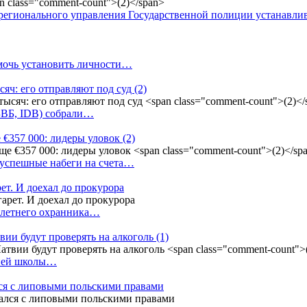
регионального управления Государственной полиции устанавл
омочь установить личности…
сяч: его отправляют под суд
(2)
(БВБ, IDB) собрали…
 €357 000: лидеры уловок
(2)
 успешные набеги на счета…
ет. И доехал до прокурора
4-летнего охранника…
вии будут проверять на алкоголь
(1)
дней школы…
ся с липовыми польскими правами