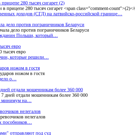
в прицепе 280 тысяч сигарет
(2)
енных доходов (СГД) на латвийско-российской границе…
ала дело против пограничников Беларуси
ражданин Польши, который…
тысяч евро
жчин, которые решили…
даров ножом в гостя
 дело о…
7 дней отдали мошенникам более 360 000
ак минимум на…
евозчиков нелегалов
вух пособников…
тами" отправляют под суд