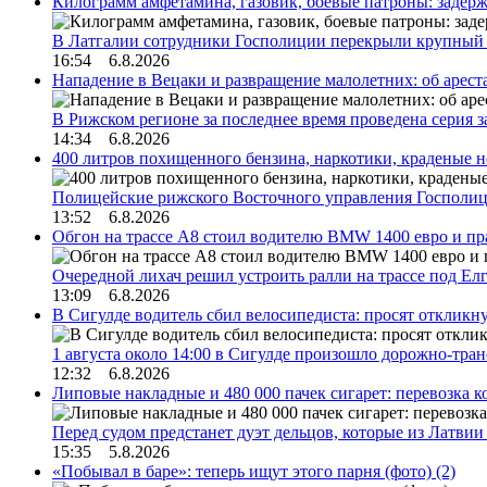
Килограмм амфетамина, газовик, боевые патроны: задер
В Латгалии сотрудники Госполиции перекрыли крупный
16:54 6.8.2026
Нападение в Вецаки и развращение малолетних: об арест
В Рижском регионе за последнее время проведена серия 
14:34 6.8.2026
400 литров похищенного бензина, наркотики, краденые н
Полицейские рижского Восточного управления Госполиц
13:52 6.8.2026
Обгон на трассе А8 стоил водителю BMW 1400 евро и пра
Очередной лихач решил устроить ралли на трассе под Е
13:09 6.8.2026
В Сигулде водитель сбил велосипедиста: просят откликн
1 августа около 14:00 в Сигулде произошло дорожно-тр
12:32 6.8.2026
Липовые накладные и 480 000 пачек сигарет: перевозка 
Перед судом предстанет дуэт дельцов, которые из Латви
15:35 5.8.2026
«Побывал в баре»: теперь ищут этого парня (фото)
(2)