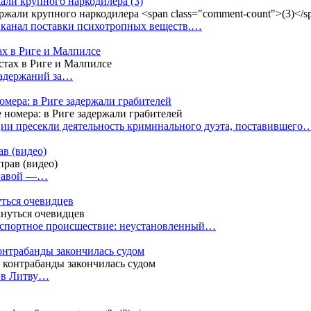
жали крупного наркодилера
(3)
 канал поставки психотропных веществ.…
ах в Риге и Малпилсе
задержаний за…
омера: в Риге задержали грабителей
ии пресекли деятельность криминального дуэта, поставившего
в (видео)
лгавой —…
уться очевидцев
анспортное происшествие: неустановленный…
контрабанды закончилась судом
и в Литву…