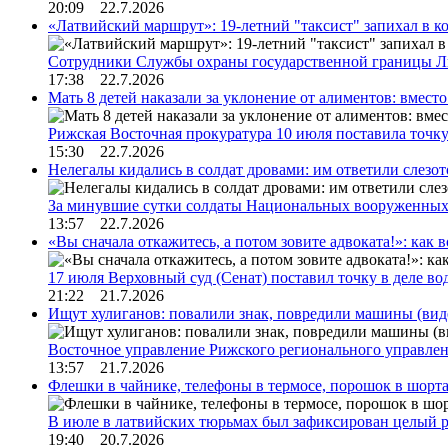
20:09 22.7.2026
«Латвийский маршрут»: 19-летний "таксист" запихал в к
Сотрудники Службы охраны государственной границы 
17:38 22.7.2026
Мать 8 детей наказали за уклонение от алиментов: вме
Рижская Восточная прокуратура 10 июля поставила точк
15:30 22.7.2026
Нелегалы кидались в солдат дровами: им ответили слезо
За минувшие сутки солдаты Национальных вооруженны
13:57 22.7.2026
«Вы сначала откажитесь, а потом зовите адвоката!»: как в
17 июля Верховный суд (Сенат) поставил точку в деле в
21:22 21.7.2026
Ищут хулиганов: повалили знак, повредили машины (вид
Восточное управление Рижского регионального управле
13:57 21.7.2026
Флешки в чайнике, телефоны в термосе, порошок в шорта
В июле в латвийских тюрьмах был зафиксирован целый 
19:40 20.7.2026