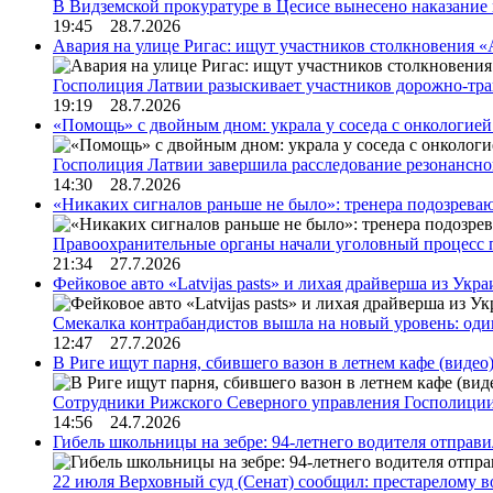
В Видземской прокуратуре в Цесисе вынесено наказани
19:45 28.7.2026
Авария на улице Ригас: ищут участников столкновения «A
Госполиция Латвии разыскивает участников дорожно-тр
19:19 28.7.2026
«Помощь» с двойным дном: украла у соседа с онкологией 
Госполиция Латвии завершила расследование резонансн
14:30 28.7.2026
«Никаких сигналов раньше не было»: тренера подозреваю
Правоохранительные органы начали уголовный процесс 
21:34 27.7.2026
Фейковое авто «Latvijas pasts» и лихая драйверша из Укр
Смекалка контрабандистов вышла на новый уровень: од
12:47 27.7.2026
В Риге ищут парня, сбившего вазон в летнем кафе (видео
Сотрудники Рижского Северного управления Госполиции
14:56 24.7.2026
Гибель школьницы на зебре: 94-летнего водителя отправ
22 июля Верховный суд (Сенат) сообщил: престарелому 