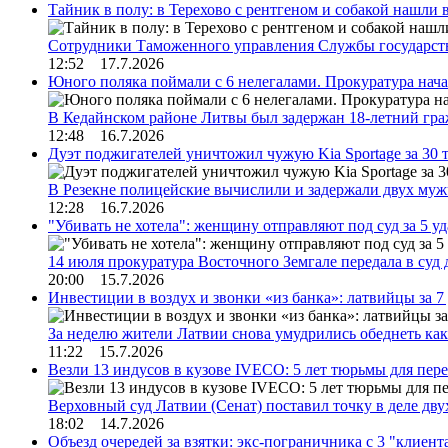
Тайник в полу: в Терехово с рентгеном и собакой нашли 
Сотрудники Таможенного управления Службы государств
12:52 17.7.2026
Юного поляка поймали с 6 нелегалами. Прокуратура нач
В Кедайнском районе Литвы был задержан 18-летний г
12:48 16.7.2026
Дуэт поджигателей уничтожил чужую Kia Sportage за 30 
В Резекне полицейские вычислили и задержали двух му
12:28 16.7.2026
"Убивать не хотела": женщину отправляют под суд за 5 у
14 июля прокуратура Восточного Земгале передала в суд
20:00 15.7.2026
Инвестиции в воздух и звонки «из банка»: латвийцы за 
За неделю жители Латвии снова умудрились обеднеть к
11:22 15.7.2026
Везли 13 индусов в кузове IVECO: 5 лет тюрьмы для пер
Верховный суд Латвии (Сенат) поставил точку в деле д
18:02 14.7.2026
Объезд очередей за взятки: экс-пограничника с 3 "клиен