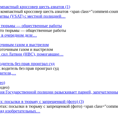
омпактный кроссовер шесть азиатов
(1)
Литвы (VSAT) с местной полицией…
сто тюрьмы — общественные работы
у в очередном деле…
точивым газом и выстрелом
х сил Латвии (НВС), помогавшие…
одитель без прав проиграл суд
одителя,…
ео)
ния Государственной полиции разыскивает парней, запечатлен
х: посылки в тюрьму с запрещенкой (фото)
(3)
ряд изобретательных…