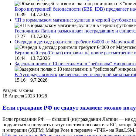
Бюро внутренней безопасности (БВБ, IDB) предлагает н
16:39 14.7.2026
ЧП в юрмальском магазине: хулиган в черной футболке н
Госполиция Латвии разыскивает пострадавших и свидет
17:27 13.7.2026
Очереди в детсад: родители требуют €4000 от Марупской
Верховный суд (Сенат) отправил на новое рассмотрение
16:44 13.7.2026
Задержан поляк с 10 нелегалами: в "рейсовом" микроав
В Аугшдаугавском крае перехвачен очередной микроавто
15:16 9.7.2026
Раздел: законы
18 Апреля 2023 10:28
Если граждане РФ не сдадут экзамен: можно полу
Если гражданин РФ — бывший (не)гражданин Латвии — не сдаст 
подучиться и получить статус постоянного жителя ЕС, который
и миграции (УДГМ) Майра Розе в передаче «ТЧК» на Rus.LSM.l