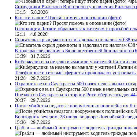
Сотрудники Рижского Восточного управления Рижского 
13:15 5.8.2026
Кто эти парни? Просят помочь в опознании (фото)
Госполиция Латвии обращается к жителям с просьбой п
12:11 4.8.2026
Спасатель скрыл джекпоты и задолжал по налогам €38 ты
В ходе расследования в Бюро внутренней безопасности 
13:39 31.7.2026
Кибержулики за неделю выманили у жителей Латвии еще
Телефонные и сетевые аферисты продолжают устраивать
21:28 29.7.2026
Охранник вез из Саулкрасты 500 пачек нелегальных сигар
Поездка из Саулкрасты в сторону Риги обернулась для 4
20:37 29.7.2026
После убийства педагога: вооруженных полицейских Лат
Во вторник вечером, 28 июля, во дворе Лиепайской сре
15:36 29.7.2026
Грабли — любимый инструмент: водитель трижды попал