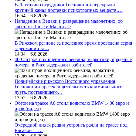
В Латгалии сотрудники Госполиции перекрыли
крупный канал поставки психотропных веществ.…
16:54 6.8.2026
Нападение в Вецаки и развращение малолетних: об
арестах в Риге и Малпилсе
В Рижском регионе за последнее время проведена серия
задержаний за…
14:34 6.8.2026
400 литров похищенного бензина, наркотики, краденые
номера: в Риге задержали грабителей
Полицейские рижского Восточного управления
Госполиции пресекли деятельность криминального
дуэта, поставившего…
13:52 6.8.2026
Обгон на трассе А8 стоил водителю BMW 1400 евро и
прав (видео)
Очередной лихач решил устроить ралли на трассе под
Елгавой —…
13:09 6.8.2026