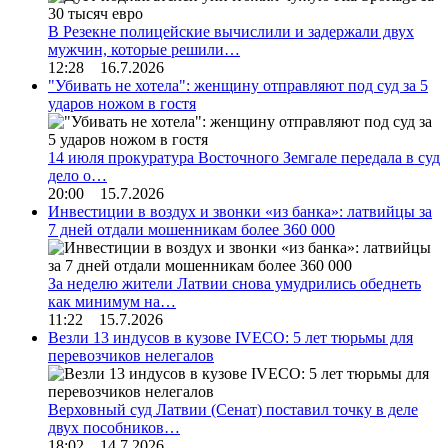
В Резекне полицейские вычислили и задержали двух
мужчин, которые решили…
12:28 16.7.2026
"Убивать не хотела": женщину отправляют под суд за 5
ударов ножом в гостя
14 июля прокуратура Восточного Земгале передала в суд
дело о…
20:00 15.7.2026
Инвестиции в воздух и звонки «из банка»: латвийцы за
7 дней отдали мошенникам более 360 000
За неделю жители Латвии снова умудрились обеднеть
как минимум на…
11:22 15.7.2026
Везли 13 индусов в кузове IVECO: 5 лет тюрьмы для
перевозчиков нелегалов
Верховный суд Латвии (Сенат) поставил точку в деле
двух пособников…
18:02 14.7.2026