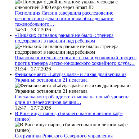
Госполиция Латвии завершила расследование
резонансного дела о циничном обкрадывании
тяжелобольного…
14:30 28.7.2026
«Никаких сигналов раньше не было»: тренера
подозревают в насилии над ребенком
Правоохранительные органы начали уголовный процесс
против тренера детско-юношеского хоккейного клуба…
21:34 27.7.2026
Фейковое авто «Latvijas pasts» и лихая драйверша из
Украины: остановили 21 нелегала
Смекалка контрабандистов вышла на новый уровень:
один из перевозчиков решил…
12:47 27.7.2026
В Риге ищут парня, сбившего вазон в летнем кафе
(видео)
Сотрудники Рижского Северного управления