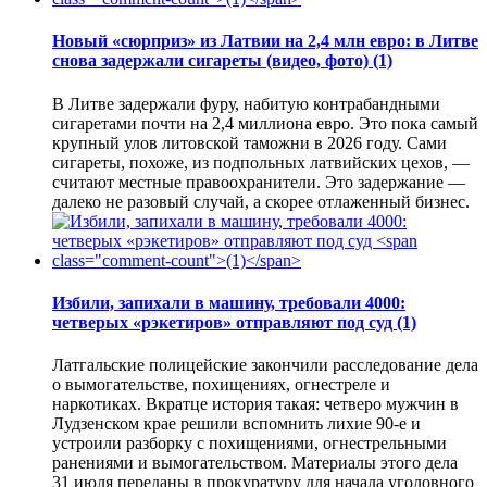
Новый «сюрприз» из Латвии на 2,4 млн евро: в Литве
снова задержали сигареты (видео, фото)
(1)
В Литве задержали фуру, набитую контрабандными
сигаретами почти на 2,4 миллиона евро. Это пока самый
крупный улов литовской таможни в 2026 году. Сами
сигареты, похоже, из подпольных латвийских цехов, —
считают местные правоохранители. Это задержание —
далеко не разовый случай, а скорее отлаженный бизнес.
Избили, запихали в машину, требовали 4000:
четверых «рэкетиров» отправляют под суд
(1)
Латгальские полицейские закончили расследование дела
о вымогательстве, похищениях, огнестреле и
наркотиках. Вкратце история такая: четверо мужчин в
Лудзенском крае решили вспомнить лихие 90-е и
устроили разборку с похищениями, огнестрельными
ранениями и вымогательством. Материалы этого дела
31 июля переданы в прокуратуру для начала уголовного