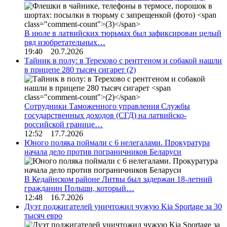
В июле в латвийских тюрьмах был зафиксирован целый
ряд изобретательных…
19:40 20.7.2026
Тайник в полу: в Терехово с рентгеном и собакой нашли
в прицепе 280 тысяч сигарет
(2)
Сотрудники Таможенного управления Службы
государственных доходов (СГД) на латвийско-
российской границе…
12:52 17.7.2026
Юного поляка поймали с 6 нелегалами. Прокуратура
начала дело против пограничников Беларуси
В Кедайнском районе Литвы был задержан 18-летний
гражданин Польши, который…
12:48 16.7.2026
Дуэт поджигателей уничтожил чужую Kia Sportage за 30
тысяч евро