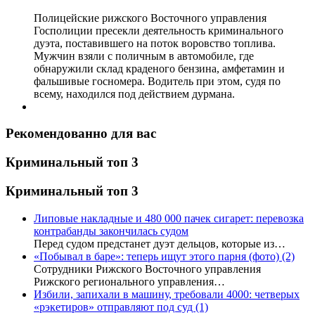
Полицейские рижского Восточного управления
Госполиции пресекли деятельность криминального
дуэта, поставившего на поток воровство топлива.
Мужчин взяли с поличным в автомобиле, где
обнаружили склад краденого бензина, амфетамин и
фальшивые госномера. Водитель при этом, судя по
всему, находился под действием дурмана.
Рекомендованно для вас
Криминальный топ 3
Криминальный топ 3
Липовые накладные и 480 000 пачек сигарет: перевозка
контрабанды закончилась судом
Перед судом предстанет дуэт дельцов, которые из…
«Побывал в баре»: теперь ищут этого парня (фото)
(2)
Сотрудники Рижского Восточного управления
Рижского регионального управления…
Избили, запихали в машину, требовали 4000: четверых
«рэкетиров» отправляют под суд
(1)