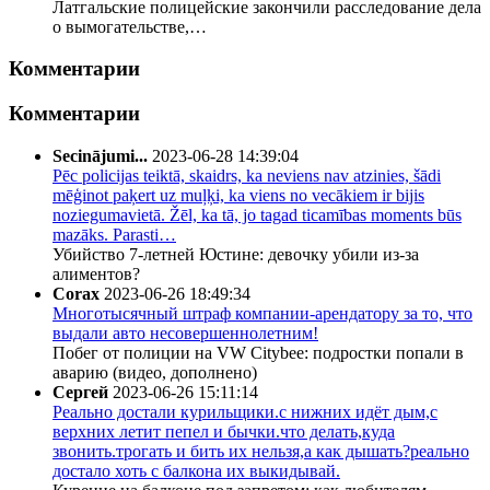
Латгальские полицейские закончили расследование дела
о вымогательстве,…
Комментарии
Комментарии
Secinājumi...
2023-06-28 14:39:04
Pēc policijas teiktā, skaidrs, ka neviens nav atzinies, šādi
mēģinot paķert uz muļķi, ka viens no vecākiem ir bijis
noziegumavietā. Žēl, ka tā, jo tagad ticamības moments būs
mazāks. Parasti…
Убийство 7-летней Юстине: девочку убили из-за
алиментов?
Corax
2023-06-26 18:49:34
Многотысячный штраф компании-арендатору за то, что
выдали авто несовершеннолетним!
Побег от полиции на VW Citybee: подростки попали в
аварию (видео, дополнено)
Сергей
2023-06-26 15:11:14
Реально достали курильщики.с нижних идёт дым,с
верхних летит пепел и бычки.что делать,куда
звонить.трогать и бить их нельзя,а как дышать?реально
достало хоть с балкона их выкидывай.