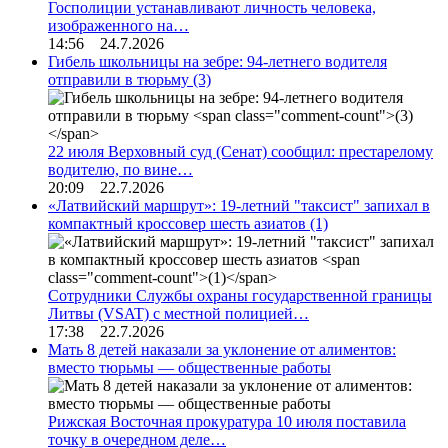
Госполиции устанавливают личность человека,
изображенного на…
14:56 24.7.2026
Гибель школьницы на зебре: 94-летнего водителя
отправили в тюрьму
(3)
22 июля Верховный суд (Сенат) сообщил: престарелому
водителю, по вине…
20:09 22.7.2026
«Латвийский маршрут»: 19-летний "таксист" запихал в
компактный кроссовер шесть азиатов
(1)
Сотрудники Службы охраны государственной границы
Литвы (VSAT) с местной полицией…
17:38 22.7.2026
Мать 8 детей наказали за уклонение от алиментов:
вместо тюрьмы — общественные работы
Рижская Восточная прокуратура 10 июля поставила
точку в очередном деле…