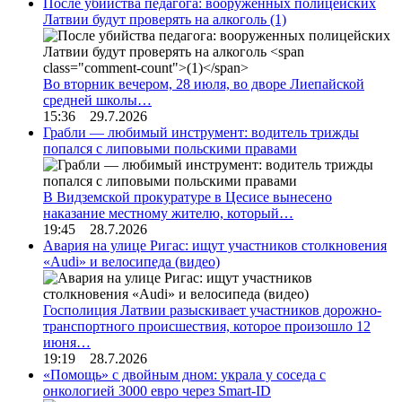
После убийства педагога: вооруженных полицейских
Латвии будут проверять на алкоголь
(1)
Во вторник вечером, 28 июля, во дворе Лиепайской
средней школы…
15:36 29.7.2026
Грабли — любимый инструмент: водитель трижды
попался с липовыми польскими правами
В Видземской прокуратуре в Цесисе вынесено
наказание местному жителю, который…
19:45 28.7.2026
Авария на улице Ригас: ищут участников столкновения
«Audi» и велосипеда (видео)
Госполиция Латвии разыскивает участников дорожно-
транспортного происшествия, которое произошло 12
июня…
19:19 28.7.2026
«Помощь» с двойным дном: украла у соседа с
онкологией 3000 евро через Smart-ID