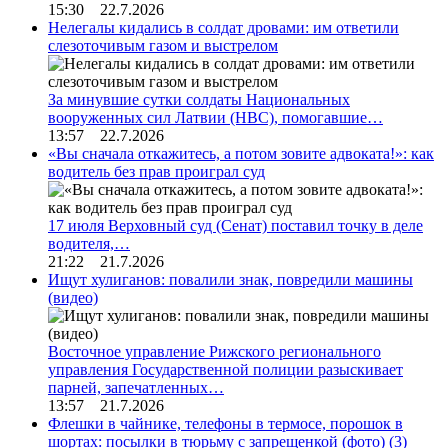
15:30 22.7.2026
Нелегалы кидались в солдат дровами: им ответили
слезоточивым газом и выстрелом
За минувшие сутки солдаты Национальных
вооруженных сил Латвии (НВС), помогавшие…
13:57 22.7.2026
«Вы сначала откажитесь, а потом зовите адвоката!»: как
водитель без прав проиграл суд
17 июля Верховный суд (Сенат) поставил точку в деле
водителя,…
21:22 21.7.2026
Ищут хулиганов: повалили знак, повредили машины
(видео)
Восточное управление Рижского регионального
управления Государственной полиции разыскивает
парней, запечатленных…
13:57 21.7.2026
Флешки в чайнике, телефоны в термосе, порошок в
шортах: посылки в тюрьму с запрещенкой (фото)
(3)