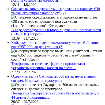
помочь установить личности…
12:11 4.8.2026
Спасатель скрыл джекпоты и задолжал по налогам €38
тысяч: его отправляют под суд
(2)
В ходе расследования в Бюро внутренней безопасности
(БВБ, IDB) собрали…
13:39 31.7.2026
Кибержулики за неделю выманили у жителей Латвии
еще €357 000: лидеры уловок
(2)
Телефонные и сетевые аферисты продолжают
устраивать успешные набеги на счета…
21:28 29.7.2026
Охранник вез из Саулкрасты 500 пачек нелегальных
сигарет. И доехал до прокурора
Поездка из Саулкрасты в сторону Риги обернулась для
44-летнего охранника…
20:37 29.7.2026