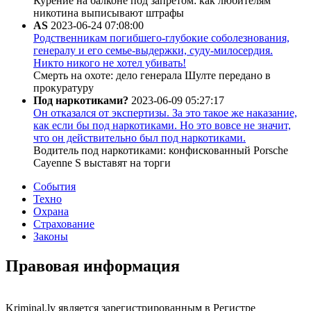
Курение на балконе под запретом: как любителям
никотина выписывают штрафы
AS
2023-06-24 07:08:00
Родственникам погибшего-глубокие соболезнования,
генералу и его семье-выдержки, суду-милосердия.
Никто никого не хотел убивать!
Смерть на охоте: дело генерала Шулте передано в
прокуратуру
Под наркотиками?
2023-06-09 05:27:17
Он отказался от экспертизы. За это такое же наказание,
как если бы под наркотиками. Но это вовсе не значит,
что он действительно был под наркотиками.
Водитель под наркотиками: конфискованный Porsche
Cayenne S выставят на торги
События
Техно
Охрана
Страхование
Законы
Правовая информация
Kriminal.lv является зарегистрированным в Регистре