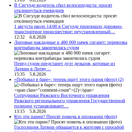
В Сигулде водитель сбил велосипедиста: просят
откликнуться очевидцев
1 августа около 14:00 в Сигулде произошло дорожно-
транспортное происшествие: неустановленный…
12:32 6.8.2026
Липовые накладные и 480 000 пачек сигарет: перевозка
контрабанды закончилась судом
Перед судом предстанет дуэт дельцов, которые из
Латвии в Литву…
15:35 5.8.2026
«Побывал в баре»: теперь ищут этого парня (фото)
(2)
Сотрудники Рижского Восточного управления
Рижского регионального управления Государственной
полиции устанавливают…
13:15 5.8.2026
Кто эти парни? Просят помочь в опознании (фото)
Госполиция Латвии обращается к жителям с просьбой