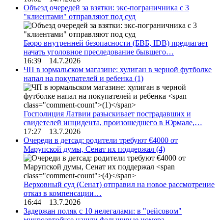
Объезд очередей за взятки: экс-пограничника с 3
"клиентами" отправляют под суд
Бюро внутренней безопасности (БВБ, IDB) предлагает
начать уголовное преследование бывшего…
16:39 14.7.2026
ЧП в юрмальском магазине: хулиган в черной футболке
напал на покупателей и ребенка
(1)
Госполиция Латвии разыскивает пострадавших и
свидетелей инцидента, произошедшего в Юрмале,…
17:27 13.7.2026
Очереди в детсад: родители требуют €4000 от
Марупской думы, Сенат их поддержал
(4)
Верховный суд (Сенат) отправил на новое рассмотрение
отказ в компенсации…
16:44 13.7.2026
Задержан поляк с 10 нелегалами: в "рейсовом"
микроавтобусе нашли фальшивые номера