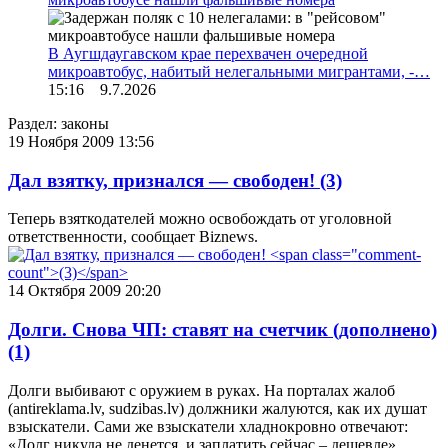
В Аугшдаугавском крае перехвачен очередной
микроавтобус, набитый нелегальными мигрантами, -…
15:16 9.7.2026
Раздел: законы
19 Ноября 2009 13:56
Дал взятку, признался — свободен!
(3)
Теперь взяткодателей можно освобождать от уголовной
ответственности, сообщает Biznews.
14 Октября 2009 20:20
Долги. Снова ЧП: ставят на счетчик (дополнено)
(1)
Долги выбивают с оружием в руках. На порталах жалоб
(antireklama.lv, sudzibas.lv) должники жалуются, как их душат
взыскатели. Сами же взыскатели хладнокровно отвечают:
«Долг никуда не денется, и заплатить сейчас – дешевле».