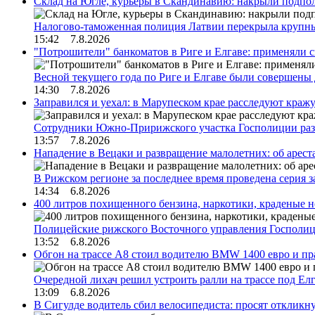
Склад на Югле, курьеры в Скандинавию: накрыли подполь
Налогово-таможенная полиция Латвии перекрыла крупны
15:42 7.8.2026
"Потрошители" банкоматов в Риге и Елгаве: применяли с
Весной текущего года по Риге и Елгаве были совершены
14:30 7.8.2026
Заправился и уехал: в Марупеском крае расследуют краж
Сотрудники Южно-Пририжского участка Госполиции раз
13:57 7.8.2026
Нападение в Вецаки и развращение малолетних: об арест
В Рижском регионе за последнее время проведена серия 
14:34 6.8.2026
400 литров похищенного бензина, наркотики, краденые н
Полицейские рижского Восточного управления Госполиц
13:52 6.8.2026
Обгон на трассе А8 стоил водителю BMW 1400 евро и пра
Очередной лихач решил устроить ралли на трассе под Е
13:09 6.8.2026
В Сигулде водитель сбил велосипедиста: просят откликн