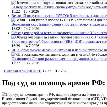
За неделю жители Латвии снова умудрились обеднеть к
11:22 15.7.2026
Везли 13 индусов в кузове IVECO: 5 лет тюрьмы для пер
Верховный суд Латвии (Сенат) поставил точку в деле д
18:02 14.7.2026
Объезд очередей за взятки: экс-пограничника с 3 "клиен
Бюро внутренней безопасности (БВБ, IDB) предлагает н
16:39 14.7.2026
ЧП в юрмальском магазине: хулиган в черной футболке н
Госполиция Латвии разыскивает пострадавших и свидет
17:27 13.7.2026
Николай КУДРЯВЦЕВ
17:27 9.7.2025
Под суд за помощь армии РФ:
В конце июня Служба государственной безопасности (СГБ, VDD
предоставление швейной фурнитуры и различного сырья для п