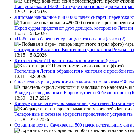
1 августа около 14:00 в Сигулде произошло дорожно-тр
12:32 6.8.2026
Липовые накладные и 480 000 пачек сигарет: перевозка 
Перед судом предстанет дуэт дельцов, которые из Латви
15:35 5.8.2026
«Побывал в баре»: теперь ищут этого парня (фото)
(2)
Сотрудники Рижского Восточного управления Рижского 
13:15 5.8.2026
Кто эти парни? Просят помочь в опознании (фото)
Госполиция Латвии обращается к жителям с просьбой п
12:11 4.8.2026
Спасатель скрыл джекпоты и задолжал по налогам €38 ты
В ходе расследования в Бюро внутренней безопасности 
13:39 31.7.2026
Кибержулики за неделю выманили у жителей Латвии еще
Телефонные и сетевые аферисты продолжают устраивать
21:28 29.7.2026
Охранник вез из Саулкрасты 500 пачек нелегальных сигар