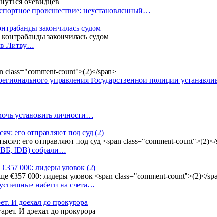
анспортное происшествие: неустановленный…
контрабанды закончилась судом
и в Литву…
регионального управления Государственной полиции устанавл
омочь установить личности…
сяч: его отправляют под суд
(2)
(БВБ, IDB) собрали…
 €357 000: лидеры уловок
(2)
 успешные набеги на счета…
ет. И доехал до прокурора