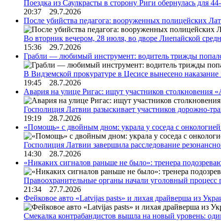
Поездка из Саулкрасты в сторону Риги обернулась для 4
20:37 29.7.2026
После убийства педагога: вооруженных полицейских Лат
Во вторник вечером, 28 июля, во дворе Лиепайской сре
15:36 29.7.2026
Грабли — любимый инструмент: водитель трижды попал
В Видземской прокуратуре в Цесисе вынесено наказани
19:45 28.7.2026
Авария на улице Ригас: ищут участников столкновения «A
Госполиция Латвии разыскивает участников дорожно-тр
19:19 28.7.2026
«Помощь» с двойным дном: украла у соседа с онкологией 
Госполиция Латвии завершила расследование резонансн
14:30 28.7.2026
«Никаких сигналов раньше не было»: тренера подозреваю
Правоохранительные органы начали уголовный процесс 
21:34 27.7.2026
Фейковое авто «Latvijas pasts» и лихая драйверша из Укр
Смекалка контрабандистов вышла на новый уровень: од