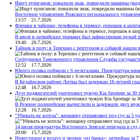
Ищут хулиганов: повалили знак, повредили машины (вид
Восточное управление Рижского регионального управле
13:57 21.7.2026
Флешки в чайнике, телефоны в термосе, порошок в шорта
В июле в латвийских тюрьмах был зафиксирован целый 
19:40 20.7.2026
Тайник в полу: в Терехово с рентгеном и собакой нашли 
Сотрудники Таможенного управления Службы государств
12:52 17.7.2026
Юного поляка поймали с 6 нелегалами. Прокуратура нач
В Кедайнском районе Литвы был задержан 18-летний г
12:48 16.7.2026
Дуэт поджигателей уничтожил чужую Kia Sportage за 30 
В Резекне полицейские вычислили и задержали двух му
12:28 16.7.2026
"Убивать не хотела": женщину отправляют под суд за 5 у
14 июля прокуратура Восточного Земгале передала в суд
20:00 15.7.2026
Инвестиции в воздух и звонки «из банка»: латвийцы за 