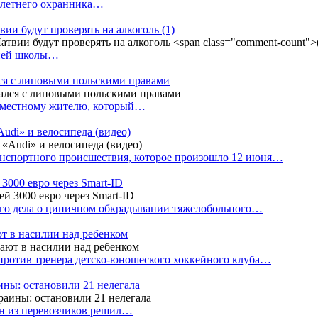
4-летнего охранника…
вии будут проверять на алкоголь
(1)
дней школы…
ся с липовыми польскими правами
е местному жителю, который…
udi» и велосипеда (видео)
анспортного происшествия, которое произошло 12 июня…
3000 евро через Smart-ID
ого дела о циничном обкрадывании тяжелобольного…
т в насилии над ребенком
против тренера детско-юношеского хоккейного клуба…
аины: остановили 21 нелегала
ин из перевозчиков решил…