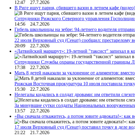
12:47 27.7.2026
В Риге ищут парня, сбившего вазон в летнем кафе (видео
Сотрудники Рижского Северного управления Госполиции
14:56 24.7.2026
Гибель школьницы на зебре: 94-летнего водителя отправ
22 июля Верховный суд (Сенат) сообщил: престарелому 
20:09 22.7.2026
«Латвийский маршрут»: 19-летний "таксист" запихал в к
Сотрудники Службы охраны государственной границы 
17:38 22.7.2026
Мать 8 детей наказали за уклонение от алиментов: вме
Рижская Восточная прокуратура 10 июля поставила точк
15:30 22.7.2026
Нелегалы кидались в солдат дровами: им ответили слезо
За минувшие сутки солдаты Национальных вооруженны
13:57 22.7.2026
«Вы сначала откажитесь, а потом зовите адвоката!»: как в
17 июля Верховный суд (Сенат) поставил точку в деле в
21:22 21.7.2026