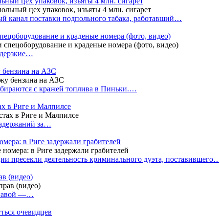
ный цех упаковок, изъяты 4 млн. сигарет
й канал поставки подпольного табака, работавший…
пецоборудование и краденые номера (фото, видео)
 дерзкие…
у бензина на АЗС
бираются с кражей топлива в Пиньки.…
ах в Риге и Малпилсе
задержаний за…
омера: в Риге задержали грабителей
ии пресекли деятельность криминального дуэта, поставившего
в (видео)
лгавой —…
уться очевидцев