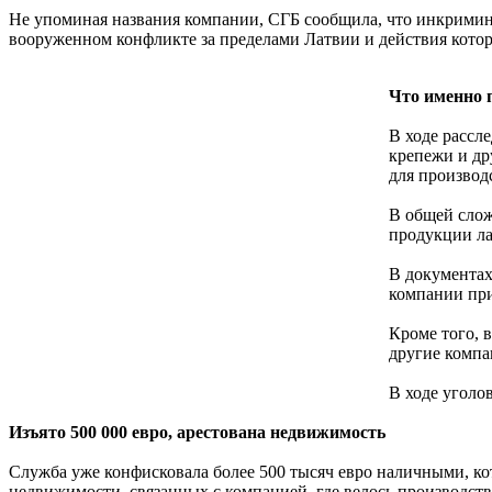
Не упоминая названия компании, СГБ сообщила, что инкримини
вооруженном конфликте за пределами Латвии и действия котор
Что именно 
В ходе рассл
крепежи и др
для производ
В общей слож
продукции ла
В документах
компании при
Кроме того, 
другие компа
В ходе уголо
Изъято 500 000 евро, арестована недвижимость
Служба уже конфисковала более 500 тысяч евро наличными, кот
недвижимости, связанных с компанией, где велось производств