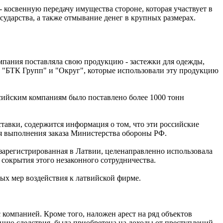
 косвенную передачу имущества стороне, которая участвует в
ударства, а также отмывание денег в крупных размерах.
омпания поставляла свою продукцию - застежки для одежды,
- "БТК Групп" и "Округ", которые использовали эту продукцию
сийским компаниям было поставлено более 1000 тонн
ставки, содержится информация о том, что эти российские
я выполнения заказа Министерства обороны РФ.
, зарегистрированная в Латвии, целенаправленно использовала
 сокрытия этого незаконного сотрудничества.
ых мер воздействия к латвийской фирме.
компанией. Кроме того, наложен арест на ряд объектов
ению следствия, была приобретена на доходы от преступлений.