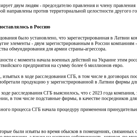
рует двум людям - председателю правления и члену правления -
ой направлены против территориальной целостности другого гос
поставлялось в Россию
едования было установлено, что зарегистрированная в Латвии к
угие элементы - двум зарегистрированным в России компаниям 
ства обмундирования для армии страны-агрессора.
ности с момента начала военных действий на Украине этим рос
твийского предприятия на сумму более 6 миллионов евро.
, изъятых в ходе расследования СГБ, в том числе в договорах по
обретали продукцию у зарегистрированной в Латвии фирмы дл
в ходе расследования СГБ выяснилось, что с 2023 года компания
нии, в том числе подставные фирмы, в качестве посредников для
вного процесса СГБ начала процедуру применения принудительн
орые были изъяты во время обысков в помещениях, связанных с 
о продукции, а также на частную собственность, которая, по мн