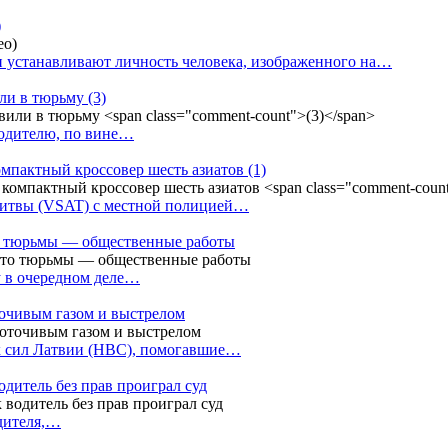
)
 устанавливают личность человека, изображенного на…
или в тюрьму
(3)
водителю, по вине…
омпактный кроссовер шесть азиатов
(1)
Литвы (VSAT) с местной полицией…
сто тюрьмы — общественные работы
у в очередном деле…
точивым газом и выстрелом
х сил Латвии (НВС), помогавшие…
одитель без прав проиграл суд
одителя,…