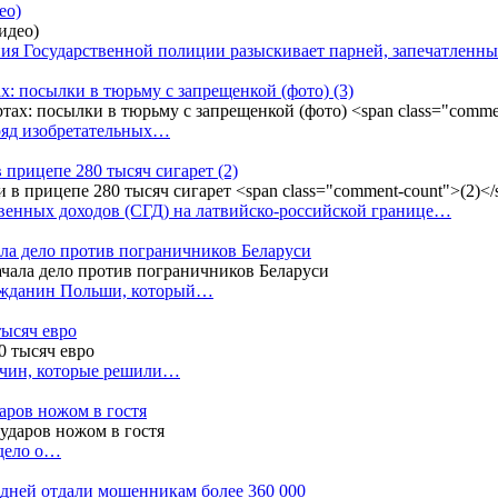
ео)
ния Государственной полиции разыскивает парней, запечатлен
х: посылки в тюрьму с запрещенкой (фото)
(3)
ряд изобретательных…
в прицепе 280 тысяч сигарет
(2)
енных доходов (СГД) на латвийско-российской границе…
ала дело против пограничников Беларуси
ражданин Польши, который…
тысяч евро
жчин, которые решили…
даров ножом в гостя
 дело о…
7 дней отдали мошенникам более 360 000