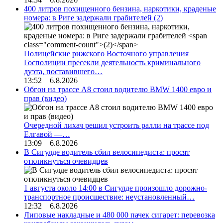
400 литров похищенного бензина, наркотики, краденые
номера: в Риге задержали грабителей
(2)
Полицейские рижского Восточного управления
Госполиции пресекли деятельность криминального
дуэта, поставившего…
13:52 6.8.2026
Обгон на трассе А8 стоил водителю BMW 1400 евро и
прав (видео)
Очередной лихач решил устроить ралли на трассе под
Елгавой —…
13:09 6.8.2026
В Сигулде водитель сбил велосипедиста: просят
откликнуться очевидцев
1 августа около 14:00 в Сигулде произошло дорожно-
транспортное происшествие: неустановленный…
12:32 6.8.2026
Липовые накладные и 480 000 пачек сигарет: перевозка