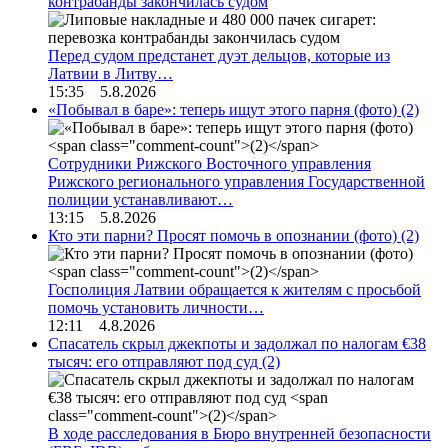
контрабанды закончилась судом
Перед судом предстанет дуэт дельцов, которые из
Латвии в Литву…
15:35 5.8.2026
«Побывал в баре»: теперь ищут этого парня (фото)
(2)
Сотрудники Рижского Восточного управления
Рижского регионального управления Государственной
полиции устанавливают…
13:15 5.8.2026
Кто эти парни? Просят помочь в опознании (фото)
(2)
Госполиция Латвии обращается к жителям с просьбой
помочь установить личности…
12:11 4.8.2026
Спасатель скрыл джекпоты и задолжал по налогам €38
тысяч: его отправляют под суд
(2)
В ходе расследования в Бюро внутренней безопасности