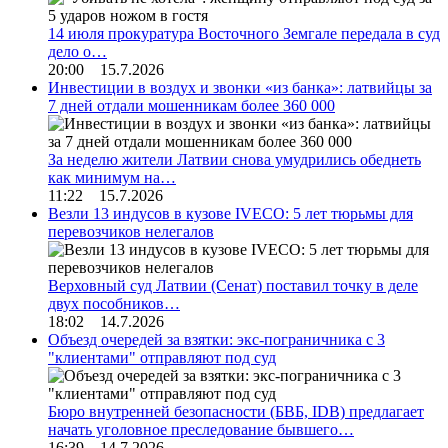
14 июля прокуратура Восточного Земгале передала в суд
дело о…
20:00 15.7.2026
Инвестиции в воздух и звонки «из банка»: латвийцы за
7 дней отдали мошенникам более 360 000
За неделю жители Латвии снова умудрились обеднеть
как минимум на…
11:22 15.7.2026
Везли 13 индусов в кузове IVECO: 5 лет тюрьмы для
перевозчиков нелегалов
Верховный суд Латвии (Сенат) поставил точку в деле
двух пособников…
18:02 14.7.2026
Объезд очередей за взятки: экс-пограничника с 3
"клиентами" отправляют под суд
Бюро внутренней безопасности (БВБ, IDB) предлагает
начать уголовное преследование бывшего…
16:39 14.7.2026