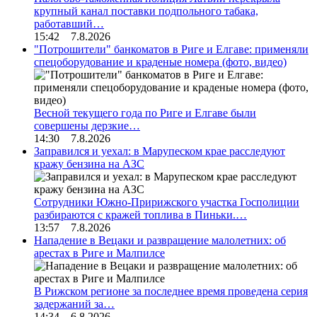
крупный канал поставки подпольного табака,
работавший…
15:42 7.8.2026
"Потрошители" банкоматов в Риге и Елгаве: применяли
спецоборудование и краденые номера (фото, видео)
Весной текущего года по Риге и Елгаве были
совершены дерзкие…
14:30 7.8.2026
Заправился и уехал: в Марупеском крае расследуют
кражу бензина на АЗС
Сотрудники Южно-Пририжского участка Госполиции
разбираются с кражей топлива в Пиньки.…
13:57 7.8.2026
Нападение в Вецаки и развращение малолетних: об
арестах в Риге и Малпилсе
В Рижском регионе за последнее время проведена серия
задержаний за…
14:34 6.8.2026