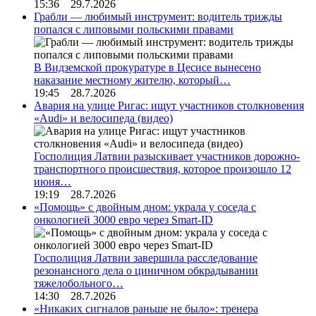
15:36 29.7.2026
Грабли — любимый инструмент: водитель трижды
попался с липовыми польскими правами
В Видземской прокуратуре в Цесисе вынесено
наказание местному жителю, который…
19:45 28.7.2026
Авария на улице Ригас: ищут участников столкновения
«Audi» и велосипеда (видео)
Госполиция Латвии разыскивает участников дорожно-
транспортного происшествия, которое произошло 12
июня…
19:19 28.7.2026
«Помощь» с двойным дном: украла у соседа с
онкологией 3000 евро через Smart-ID
Госполиция Латвии завершила расследование
резонансного дела о циничном обкрадывании
тяжелобольного…
14:30 28.7.2026
«Никаких сигналов раньше не было»: тренера