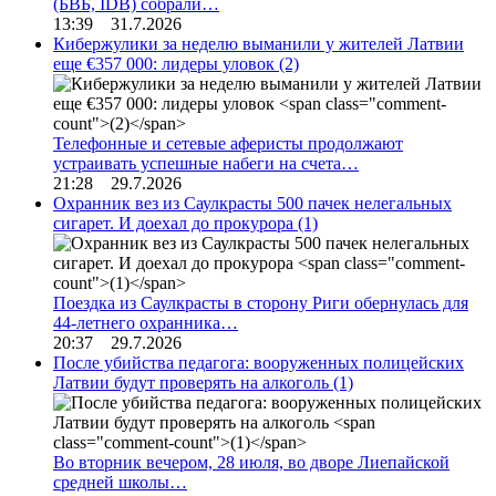
(БВБ, IDB) собрали…
13:39 31.7.2026
Кибержулики за неделю выманили у жителей Латвии
еще €357 000: лидеры уловок
(2)
Телефонные и сетевые аферисты продолжают
устраивать успешные набеги на счета…
21:28 29.7.2026
Охранник вез из Саулкрасты 500 пачек нелегальных
сигарет. И доехал до прокурора
(1)
Поездка из Саулкрасты в сторону Риги обернулась для
44-летнего охранника…
20:37 29.7.2026
После убийства педагога: вооруженных полицейских
Латвии будут проверять на алкоголь
(1)
Во вторник вечером, 28 июля, во дворе Лиепайской
средней школы…