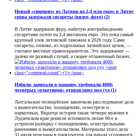
Новый «сюрприз» из Латвии на 2,4 млн евро: в Литве
снова задержали сигареты (видео, фото)
(2)
В Литве задержали фуру, набитую контрабандными
сигаретами почти на 2,4 миллиона евро. Это пока самый
крупный улов литовской таможни в 2026 году. Сами
сигареты, похоже, из подпольных латвийских цехов, —
считают местные правоохранители. Это задержание —
далеко не разовый случай, а скорее отлаженный бизнес.
Избили, запихали в машину, требовали 4000:
четверых «рэкетиров» отправляют под суд
(1)
Латгальские полицейские закончили расследование дела
о вымогательстве, похищениях, огнестреле и
наркотиках. Вкратце история такая: четверо мужчин в
Лудзенском крае решили вспомнить лихие 90-е и
устроили разборку с похищениями, огнестрельными
ранениями и вымогательством. Материалы этого дела
31 июля переданы в прокуратуру для начала уголовного