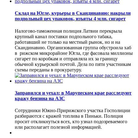
Склад на Югле, курьеры в Скандинавию: накрыли
подпольный цех упаковок, изъяты 4 млн. сигарет
Налогово-таможенная полиция Латвии перекрыла
крупный канал поставки подпольного табака,
работавший не только на местный рынок, но и на
Скандинавию. Организованная группа обустроила хаб
в рижском микрорайоне Югла, где фасовала миллионы
сигарет по коробкам и отправляла их за границу
обычной курьерской почтой. Дела по пяти участникам
схемы переданы в прокуратуру.
Заправился и уехал: в Марупеском крае расследуют
кражу бензина на АЗС
Сотрудники Южно-Пририжского участка Госполиции
разбираются с кражей топлива в Пиньки. Полиция
просит откликнуться всех, кто узнал подозреваемого
или располагает полезной информацией.