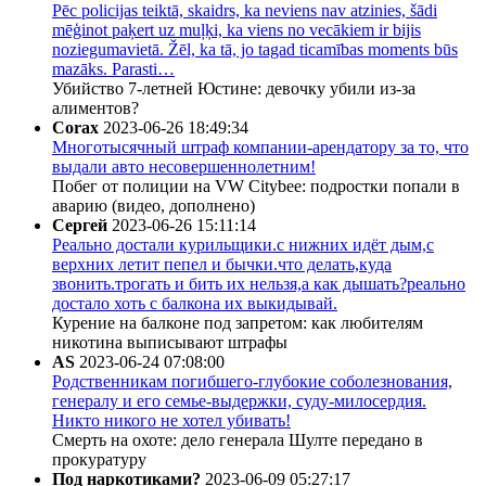
Pēc policijas teiktā, skaidrs, ka neviens nav atzinies, šādi
mēģinot paķert uz muļķi, ka viens no vecākiem ir bijis
noziegumavietā. Žēl, ka tā, jo tagad ticamības moments būs
mazāks. Parasti…
Убийство 7-летней Юстине: девочку убили из-за
алиментов?
Corax
2023-06-26 18:49:34
Многотысячный штраф компании-арендатору за то, что
выдали авто несовершеннолетним!
Побег от полиции на VW Citybee: подростки попали в
аварию (видео, дополнено)
Сергей
2023-06-26 15:11:14
Реально достали курильщики.с нижних идёт дым,с
верхних летит пепел и бычки.что делать,куда
звонить.трогать и бить их нельзя,а как дышать?реально
достало хоть с балкона их выкидывай.
Курение на балконе под запретом: как любителям
никотина выписывают штрафы
AS
2023-06-24 07:08:00
Родственникам погибшего-глубокие соболезнования,
генералу и его семье-выдержки, суду-милосердия.
Никто никого не хотел убивать!
Смерть на охоте: дело генерала Шулте передано в
прокуратуру
Под наркотиками?
2023-06-09 05:27:17