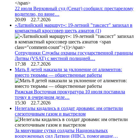
22 июля Верховный суд (Сенат) сообщил: престарелому
водителю, по вине…
20:09 22.7.2026
«Латвийский маршрут»: 19-летний "таксист" запихал в
компактный кроссовер шесть азиатов
(1)
Сотрудники Службы охраны государственной границы
Литвы (VSAT) с местной полицией…
17:38 22.7.2026
Мать 8 детей наказали за уклонение от алиментов:
вместо тюрьмы — общественные работы
Рижская Восточная прокуратура 10 июля поставила
точку в очередном деле…
15:30 22.7.2026
Нелегалы кидались в солдат дровами: им ответили
слезоточивым газом и выстрелом
За минувшие сутки солдаты Национальных
вооруженных сил Латвии (НВС), помогавшие…