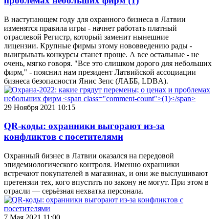
проблемах небольших фирм
(1)
В наступающем году для охранного бизнеса в Латвии
изменятся правила игры - начнет работать платный
отраслевой Регистр, который заменит нынешние
лицензии. Крупные фирмы этому нововведению рады -
выигрывать конкурсы станет проще. А все остальные - не
очень, мягко говоря. "Все это слишком дорого для небольших
фирм," - пояснил нам президент Латвийской ассоциации
бизнеса безопасности Янис Зепс (ЛАББ, LDBA).
29 Ноября 2021 10:15
QR-коды: охранники выгорают из-за
конфликтов с посетителями
Охранный бизнес в Латвии оказался на передовой
эпидемиологического контроля. Именно охранники
встречают покупателей в магазинах, и они же выслушивают
претензии тех, кого впустить по закону не могут. При этом в
отрасли — серьёзная нехватка персонала.
7 Мая 2021 11:00