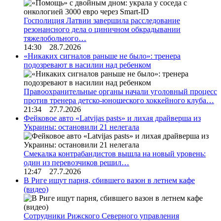
Госполиция Латвии завершила расследование
резонансного дела о циничном обкрадывании
тяжелобольного…
14:30 28.7.2026
«Никаких сигналов раньше не было»: тренера
подозревают в насилии над ребенком
Правоохранительные органы начали уголовный процесс
против тренера детско-юношеского хоккейного клуба…
21:34 27.7.2026
Фейковое авто «Latvijas pasts» и лихая драйверша из
Украины: остановили 21 нелегала
Смекалка контрабандистов вышла на новый уровень:
один из перевозчиков решил…
12:47 27.7.2026
В Риге ищут парня, сбившего вазон в летнем кафе
(видео)
Сотрудники Рижского Северного управления