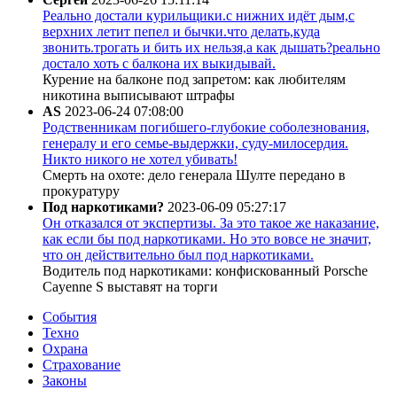
Реально достали курильщики.с нижних идёт дым,с
верхних летит пепел и бычки.что делать,куда
звонить.трогать и бить их нельзя,а как дышать?реально
достало хоть с балкона их выкидывай.
Курение на балконе под запретом: как любителям
никотина выписывают штрафы
AS
2023-06-24 07:08:00
Родственникам погибшего-глубокие соболезнования,
генералу и его семье-выдержки, суду-милосердия.
Никто никого не хотел убивать!
Смерть на охоте: дело генерала Шулте передано в
прокуратуру
Под наркотиками?
2023-06-09 05:27:17
Он отказался от экспертизы. За это такое же наказание,
как если бы под наркотиками. Но это вовсе не значит,
что он действительно был под наркотиками.
Водитель под наркотиками: конфискованный Porsche
Cayenne S выставят на торги
События
Техно
Охрана
Страхование
Законы