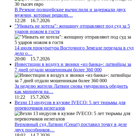
В Резекне полицейские вычислили и задержали двух
мужчин, которые решили…
12:28 16.7.2026
"Убивать не хотела": женщину отправляют под суд за 5
ударов ножом в гостя
14 июля прокуратура Восточного Земгале передала в суд
дело о…
20:00 15.7.2026
Инвестиции в воздух и звонки «из банка»: латвийцы за
7 дней отдали мошенникам более 360 000
За неделю жители Латвии снова умудрились обеднеть
как минимум на…
11:22 15.7.2026
Везли 13 индусов в кузове IVECO: 5 лет тюрьмы для
перевозчиков нелегалов
Верховный суд Латвии (Сенат) поставил точку в деле
двух пособников…
18:02 14.7.2026