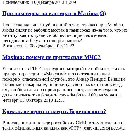
Понедельник, 16 Декабрь 2013 15:09
Про памперсы на кассирах в Maxima
(3)
После скандальных публикаций о том, что кассиры Maxima
якобы сидят на рабочих местах в памперсах из–за того, что их
не отпускают в туалет, в обществе поднялась волна
негодования. Слух это или реальность?..
Воскресенье, 08 Декабрь 2013 12:22
Maxima: почему не пригласили МЧС?
Если и есть в ГПСС сотрудник, который не побоится сказать
правду о трагедии в «Максиме» и о состоянии нашей
пожарно–спасательной службы, это Айнар Пенцис. Бывший
«главный пожарный», он покинул свой высокий пост, когда
ему сообщили: из–за проигранного государством суда он
должен изыскать в бюджете службы более 100 тысяч латов.
Четверг, 03 Октябрь 2013 12:13
Кремль не верит в смерть Березовского?
В последние дни в ряде российских СМИ, в том числе и на
таких официальных каналах как «РТР», озвучивается весьма