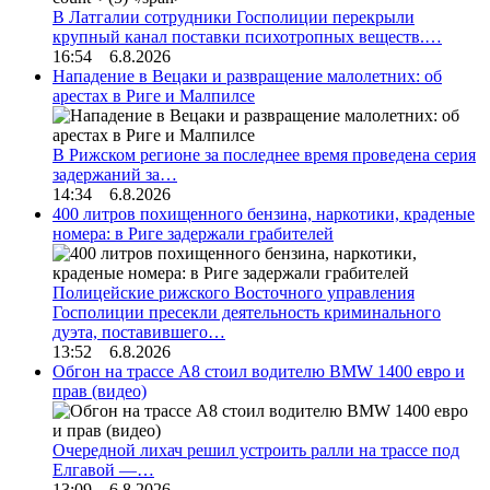
В Латгалии сотрудники Госполиции перекрыли
крупный канал поставки психотропных веществ.…
16:54 6.8.2026
Нападение в Вецаки и развращение малолетних: об
арестах в Риге и Малпилсе
В Рижском регионе за последнее время проведена серия
задержаний за…
14:34 6.8.2026
400 литров похищенного бензина, наркотики, краденые
номера: в Риге задержали грабителей
Полицейские рижского Восточного управления
Госполиции пресекли деятельность криминального
дуэта, поставившего…
13:52 6.8.2026
Обгон на трассе А8 стоил водителю BMW 1400 евро и
прав (видео)
Очередной лихач решил устроить ралли на трассе под
Елгавой —…
13:09 6.8.2026