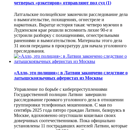
четверых «рэкетиров» отправляют под суд
(1)
Латгальские полицейские закончили расследование дела
о вымогательстве, похищениях, огнестреле и
наркотиках. Вкратце история такая: четверо мужчин в
Лудзенском крае решили вспомнить лихие 90-е и
устроили разборку с похищениями, огнестрельными
ранениями и вымогательством. Материалы этого дела
31 июля переданы в прокуратуру для начала уголовного
преследования.
«Алло, это полиция»: в Латвии закончено следствие о
латышскоязычных аферистах из Москвы
Управление по борьбе с киберпреступлениями
Государственной полиции Латвии завершило
расследование громкого уголовного дела в отношении
группировки телефонных мошенников. С мая по
сентябрь 2025 года пятеро граждан Латвии, базируясь в
Москве, вдохновенно опустошали кошельки своих
доверчивых соотечественников. Пока официально
установлены 11 пострадавших жителей Латвии, которые