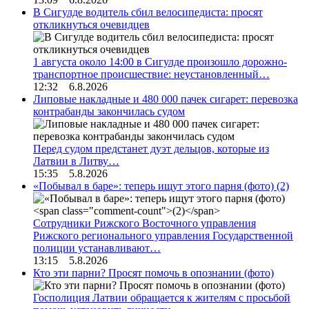
В Сигулде водитель сбил велосипедиста: просят
откликнуться очевидцев
1 августа около 14:00 в Сигулде произошло дорожно-
транспортное происшествие: неустановленный…
12:32 6.8.2026
Липовые накладные и 480 000 пачек сигарет: перевозка
контрабанды закончилась судом
Перед судом предстанет дуэт дельцов, которые из
Латвии в Литву…
15:35 5.8.2026
«Побывал в баре»: теперь ищут этого парня (фото)
(2)
Сотрудники Рижского Восточного управления
Рижского регионального управления Государственной
полиции устанавливают…
13:15 5.8.2026
Кто эти парни? Просят помочь в опознании (фото)
Госполиция Латвии обращается к жителям с просьбой