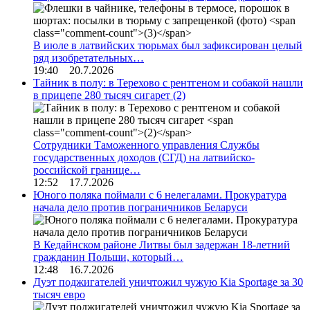
В июле в латвийских тюрьмах был зафиксирован целый
ряд изобретательных…
19:40 20.7.2026
Тайник в полу: в Терехово с рентгеном и собакой нашли
в прицепе 280 тысяч сигарет
(2)
Сотрудники Таможенного управления Службы
государственных доходов (СГД) на латвийско-
российской границе…
12:52 17.7.2026
Юного поляка поймали с 6 нелегалами. Прокуратура
начала дело против пограничников Беларуси
В Кедайнском районе Литвы был задержан 18-летний
гражданин Польши, который…
12:48 16.7.2026
Дуэт поджигателей уничтожил чужую Kia Sportage за 30
тысяч евро