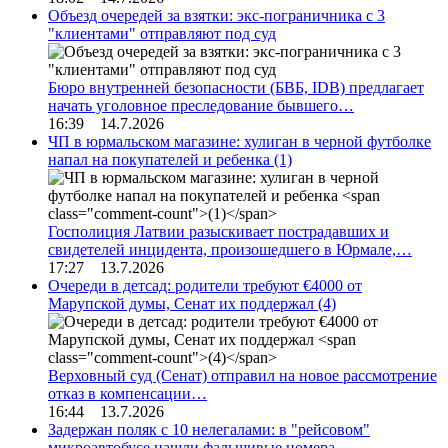
Объезд очередей за взятки: экс-пограничника с 3
"клиентами" отправляют под суд
Бюро внутренней безопасности (БВБ, IDB) предлагает
начать уголовное преследование бывшего…
16:39 14.7.2026
ЧП в юрмальском магазине: хулиган в черной футболке
напал на покупателей и ребенка
(1)
Госполиция Латвии разыскивает пострадавших и
свидетелей инцидента, произошедшего в Юрмале,…
17:27 13.7.2026
Очереди в детсад: родители требуют €4000 от
Марупской думы, Сенат их поддержал
(4)
Верховный суд (Сенат) отправил на новое рассмотрение
отказ в компенсации…
16:44 13.7.2026
Задержан поляк с 10 нелегалами: в "рейсовом"
микроавтобусе нашли фальшивые номера