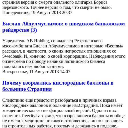
странная версия о смерти опального олигарха Бориса
Березовского. Точнее версия о том, что смерти не было.
Понедельник, 19 Август 2013 20:37
Бислан Абдулмуслимов: о шведском банковском
рейдерстве
(3)
Учредитель AB Holding, совладелец Резекненского
мясокомбината Бислан Абдулмуслимов в интервью «Вестям»
рассказал, в частности, о своих непростых отношениях со
Swedbank. И, конечно, о своей корпорации. Наблюдения этого
бизнесмена по поводу изнанки латвийского бизнеса
показались нам любопытными.
Воскресенье, 11 Август 2013 14:07
Почему взорвались кислородные баллоны в
больнице Страдиня
Следствию еще предстоит разобраться в причинах взрыва
кислородных баллонов в больнице им.Страдиня. Пока имеет
хождение несколько неофициальный версий. Одна из них:
источник freecity.lv заявил, что взорвавшиеся баллоны вообще
не имели к медицине никакого отношения, а использовались
на строительных работах, поэтому и держались в подвале.