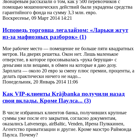
Звонаревым рассказали о том, как у 500 перевозчиков с
помощью мошеннических действий были украдены средства
гарантийного фонда на сумму 3,3 млн. евро.
Воскресенье, 09 Март 2014 14:21
Исповедь торговца легалайзом: «Ларьки жгут
из-за мафиозных разборок»
(1)
Мое рабочее место — помещение не больше пяти квадратных
метров. На дверях решетка. Окон нет. Лишь маленькое
отверстие, в которое просовывалась «рука берущая» с
деньгами или вещами, в обмен на которые я даю дозу.
Зарплата — около 20 евро за смену плюс премии, проценты, а
делать практически ничего не надо...
Понедельник, 20 Январь 2014 11:06
Как VIP-клиенты Krājbanka получили назад
свои вклады. Кроме Паулса...
(3)
В числе избранных клиентов банка, получивших крупные
суммы уже после его закрытия, согласно документам,
оказались Latvenergo, airBaltic, Venden, Ирена Пулккинен,
Агентство приватизации и другие. Кроме маэстро Раймонда
Паулса. Почему?