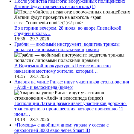
После убийства педагога: вооруженных полицейских
Латвии будут проверять на алкоголь
(1)
Во вторник вечером, 28 июля, во дворе Лиепайской
средней школы…
15:36 29.7.2026
Грабли — любимый инструмент: водитель трижды
попался с липовыми польскими правами
В Видземской прокуратуре в Цесисе вынесено
наказание местному жителю, который…
19:45 28.7.2026
Авария на улице Ригас: ищут участников столкновения
«Audi» и велосипеда (видео)
Госполиция Латвии разыскивает участников дорожно-
транспортного происшествия, которое произошло 12
июня…
19:19 28.7.2026
«Помощь» с двойным дном: украла у соседа с
онкологией 3000 евро через Smart-ID