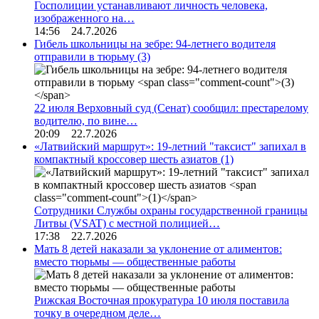
Госполиции устанавливают личность человека,
изображенного на…
14:56 24.7.2026
Гибель школьницы на зебре: 94-летнего водителя
отправили в тюрьму
(3)
22 июля Верховный суд (Сенат) сообщил: престарелому
водителю, по вине…
20:09 22.7.2026
«Латвийский маршрут»: 19-летний "таксист" запихал в
компактный кроссовер шесть азиатов
(1)
Сотрудники Службы охраны государственной границы
Литвы (VSAT) с местной полицией…
17:38 22.7.2026
Мать 8 детей наказали за уклонение от алиментов:
вместо тюрьмы — общественные работы
Рижская Восточная прокуратура 10 июля поставила
точку в очередном деле…