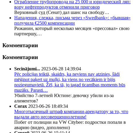
Ограбление трубопровода на 25 000 и юридический ляп:
вору нефтепродуктов отменили приговор
Верховный суд (Сенат) дал шанс на свободу…
Нападения, слежка, письма через «Swedbank»: «бывшая»
получила €2500 компенсации
Рижанин, который несколько месяцев «прессовал» свою
партнершу,…
Комментарии
Комментарии
Secinājumi...
2023-06-28 14:39:04
Pēc policijas teiktā, skaidrs, ka neviens nav atzinies, šādi
mēģinot paķert uz muļķi, ka viens no vecākiem ir bijis
noziegumavietā. Žēl, ka tā, jo tagad ticamības moments būs
mazāks. Parasti…
Убийство 7-летней Юстине: девочку убили из-за
алиментов?
Corax
2023-06-26 18:49:34
Многотысячный штраф компании-арендатору за то, что
выдали авто несовершеннолетним!
Побег от полиции на VW Citybee: подростки попали в
аварию (видео, дополнено)
Сергей
2023-06-26 15:11:14