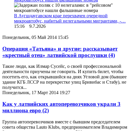
В Аугшдаугавском крае перехвачен очередной
микроавтобус, набитый нелегальными мигрантами, -…
15:16 9.7.2026
Понедельник, 05 Май 2014 15:45
Операция «Татьяна» и другие: рассказывает
«крестный отец» латвийской прослушки
(4)
Такие люди, как Илмар Сусейс, о своей профессиональной
деятельности приучены не говорить. И купить билет, чтобы
посетить его, как открывшийся на днях Угловой дом (бывшее
здание КГБ ЛССР на перекрестке улиц Бривибас и Стабу), не
получится...
Понедельник, 17 Март 2014 19:27
Как у латвийских автоперевозчиков украли 3
миллиона евро
(2)
Группа автоперевозчиков вместе с бывшим председателем
совета общества Lauto Klubs, предпринимателем Владимиром