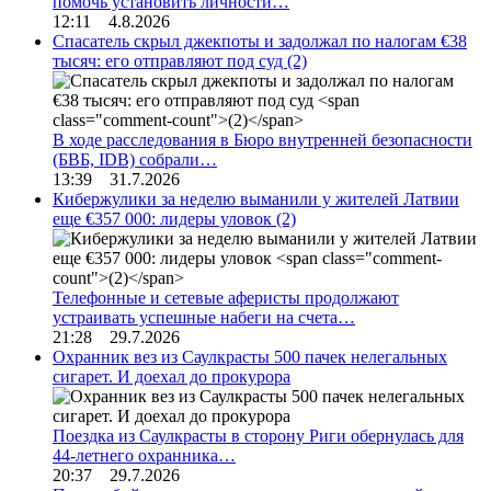
помочь установить личности…
12:11 4.8.2026
Спасатель скрыл джекпоты и задолжал по налогам €38
тысяч: его отправляют под суд
(2)
В ходе расследования в Бюро внутренней безопасности
(БВБ, IDB) собрали…
13:39 31.7.2026
Кибержулики за неделю выманили у жителей Латвии
еще €357 000: лидеры уловок
(2)
Телефонные и сетевые аферисты продолжают
устраивать успешные набеги на счета…
21:28 29.7.2026
Охранник вез из Саулкрасты 500 пачек нелегальных
сигарет. И доехал до прокурора
Поездка из Саулкрасты в сторону Риги обернулась для
44-летнего охранника…
20:37 29.7.2026