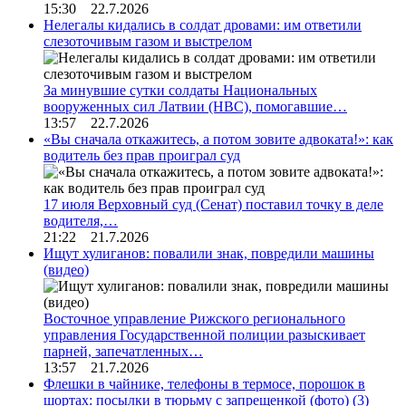
15:30 22.7.2026
Нелегалы кидались в солдат дровами: им ответили
слезоточивым газом и выстрелом
За минувшие сутки солдаты Национальных
вооруженных сил Латвии (НВС), помогавшие…
13:57 22.7.2026
«Вы сначала откажитесь, а потом зовите адвоката!»: как
водитель без прав проиграл суд
17 июля Верховный суд (Сенат) поставил точку в деле
водителя,…
21:22 21.7.2026
Ищут хулиганов: повалили знак, повредили машины
(видео)
Восточное управление Рижского регионального
управления Государственной полиции разыскивает
парней, запечатленных…
13:57 21.7.2026
Флешки в чайнике, телефоны в термосе, порошок в
шортах: посылки в тюрьму с запрещенкой (фото)
(3)