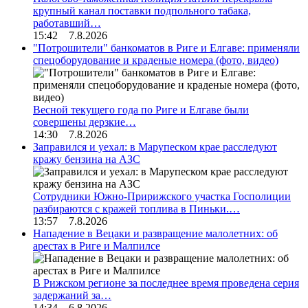
крупный канал поставки подпольного табака,
работавший…
15:42 7.8.2026
"Потрошители" банкоматов в Риге и Елгаве: применяли
спецоборудование и краденые номера (фото, видео)
Весной текущего года по Риге и Елгаве были
совершены дерзкие…
14:30 7.8.2026
Заправился и уехал: в Марупеском крае расследуют
кражу бензина на АЗС
Сотрудники Южно-Пририжского участка Госполиции
разбираются с кражей топлива в Пиньки.…
13:57 7.8.2026
Нападение в Вецаки и развращение малолетних: об
арестах в Риге и Малпилсе
В Рижском регионе за последнее время проведена серия
задержаний за…
14:34 6.8.2026