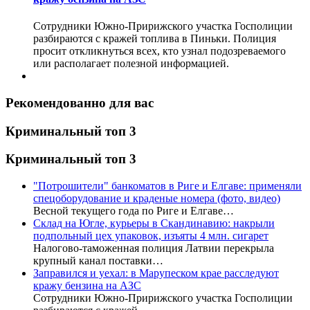
Сотрудники Южно-Пририжского участка Госполиции
разбираются с кражей топлива в Пиньки. Полиция
просит откликнуться всех, кто узнал подозреваемого
или располагает полезной информацией.
Рекомендованно для вас
Криминальный топ 3
Криминальный топ 3
"Потрошители" банкоматов в Риге и Елгаве: применяли
спецоборудование и краденые номера (фото, видео)
Весной текущего года по Риге и Елгаве…
Склад на Югле, курьеры в Скандинавию: накрыли
подпольный цех упаковок, изъяты 4 млн. сигарет
Налогово-таможенная полиция Латвии перекрыла
крупный канал поставки…
Заправился и уехал: в Марупеском крае расследуют
кражу бензина на АЗС
Сотрудники Южно-Пририжского участка Госполиции