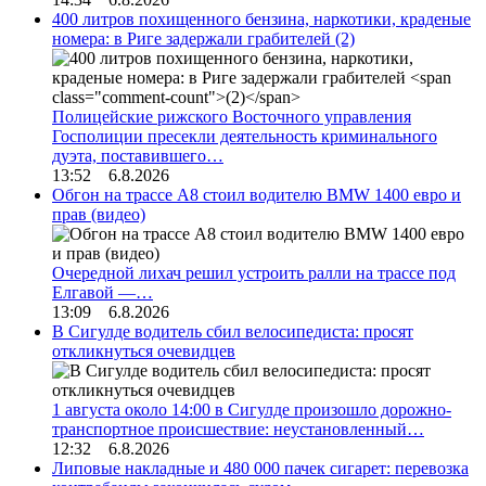
400 литров похищенного бензина, наркотики, краденые
номера: в Риге задержали грабителей
(2)
Полицейские рижского Восточного управления
Госполиции пресекли деятельность криминального
дуэта, поставившего…
13:52 6.8.2026
Обгон на трассе А8 стоил водителю BMW 1400 евро и
прав (видео)
Очередной лихач решил устроить ралли на трассе под
Елгавой —…
13:09 6.8.2026
В Сигулде водитель сбил велосипедиста: просят
откликнуться очевидцев
1 августа около 14:00 в Сигулде произошло дорожно-
транспортное происшествие: неустановленный…
12:32 6.8.2026
Липовые накладные и 480 000 пачек сигарет: перевозка