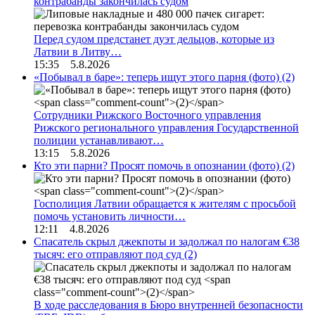
контрабанды закончилась судом
Перед судом предстанет дуэт дельцов, которые из
Латвии в Литву…
15:35 5.8.2026
«Побывал в баре»: теперь ищут этого парня (фото)
(2)
Сотрудники Рижского Восточного управления
Рижского регионального управления Государственной
полиции устанавливают…
13:15 5.8.2026
Кто эти парни? Просят помочь в опознании (фото)
(2)
Госполиция Латвии обращается к жителям с просьбой
помочь установить личности…
12:11 4.8.2026
Спасатель скрыл джекпоты и задолжал по налогам €38
тысяч: его отправляют под суд
(2)
В ходе расследования в Бюро внутренней безопасности