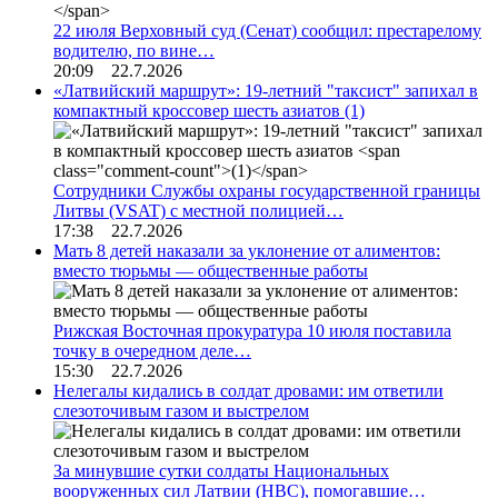
22 июля Верховный суд (Сенат) сообщил: престарелому
водителю, по вине…
20:09 22.7.2026
«Латвийский маршрут»: 19-летний "таксист" запихал в
компактный кроссовер шесть азиатов
(1)
Сотрудники Службы охраны государственной границы
Литвы (VSAT) с местной полицией…
17:38 22.7.2026
Мать 8 детей наказали за уклонение от алиментов:
вместо тюрьмы — общественные работы
Рижская Восточная прокуратура 10 июля поставила
точку в очередном деле…
15:30 22.7.2026
Нелегалы кидались в солдат дровами: им ответили
слезоточивым газом и выстрелом
За минувшие сутки солдаты Национальных
вооруженных сил Латвии (НВС), помогавшие…