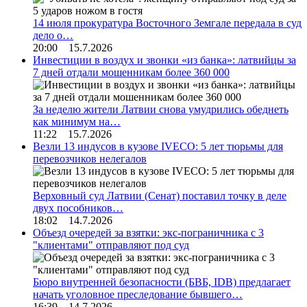
14 июля прокуратура Восточного Земгале передала в суд
дело о…
20:00 15.7.2026
Инвестиции в воздух и звонки «из банка»: латвийцы за
7 дней отдали мошенникам более 360 000
За неделю жители Латвии снова умудрились обеднеть
как минимум на…
11:22 15.7.2026
Везли 13 индусов в кузове IVECO: 5 лет тюрьмы для
перевозчиков нелегалов
Верховный суд Латвии (Сенат) поставил точку в деле
двух пособников…
18:02 14.7.2026
Объезд очередей за взятки: экс-пограничника с 3
"клиентами" отправляют под суд
Бюро внутренней безопасности (БВБ, IDB) предлагает
начать уголовное преследование бывшего…
16:39 14.7.2026