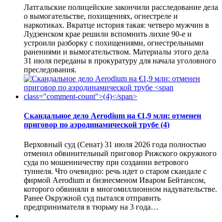
Латгальские полицейские закончили расследование дела
о вымогательстве, похищениях, огнестреле и
наркотиках. Вкратце история такая: четверо мужчин в
Лудзенском крае решили вспомнить лихие 90-е и
устроили разборку с похищениями, огнестрельными
ранениями и вымогательством. Материалы этого дела
31 июля переданы в прокуратуру для начала уголовного
преследования.
Скандальное дело Aerodium на €1,9 млн: отменен
приговор по аэродинамической трубе
(4)
Верховный суд (Сенат) 31 июля 2026 года полностью
отменил обвинительный приговор Рижского окружного
суда по мошенничеству при создании ветрового
туннеля. Что очевидно: речь идет о старом скандале с
фирмой Aerodium и бизнесменом Иваром Бейтансом,
которого обвиняли в многомиллионном надувательстве.
Ранее Окружной суд пытался отправить
предпринимателя в тюрьму на 3 года…