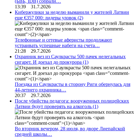
(БВБ, IDB) собрали…
13:39 31.7.2026
Кибержулики за неделю выманили у жителей Латвии
еще €357 000: лидеры уловок
(2)
Телефонные и сетевые аферисты продолжают
устраивать успешные набеги на счета…
21:28 29.7.2026
Охранник вез из Саулкрасты 500 пачек нелегальных
сигарет. И доехал до прокурора
(1)
Поездка из Саулкрасты в сторону Риги обернулась для
44-летнего охранника…
20:37 29.7.2026
После убийства педагога: вооруженных полицейских
Латвии будут проверять на алкоголь
(1)
Во вторник вечером, 28 июля, во дворе Лиепайской
средней школы…