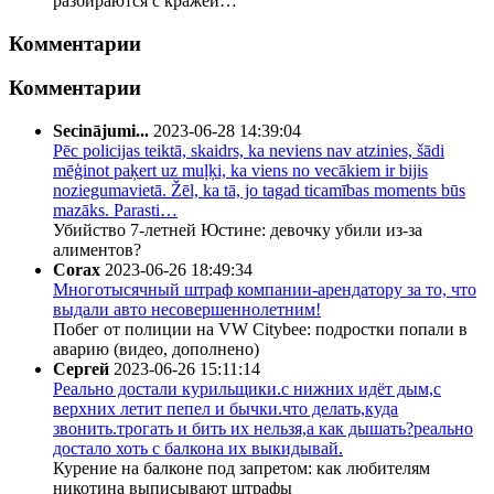
разбираются с кражей…
Комментарии
Комментарии
Secinājumi...
2023-06-28 14:39:04
Pēc policijas teiktā, skaidrs, ka neviens nav atzinies, šādi
mēģinot paķert uz muļķi, ka viens no vecākiem ir bijis
noziegumavietā. Žēl, ka tā, jo tagad ticamības moments būs
mazāks. Parasti…
Убийство 7-летней Юстине: девочку убили из-за
алиментов?
Corax
2023-06-26 18:49:34
Многотысячный штраф компании-арендатору за то, что
выдали авто несовершеннолетним!
Побег от полиции на VW Citybee: подростки попали в
аварию (видео, дополнено)
Сергей
2023-06-26 15:11:14
Реально достали курильщики.с нижних идёт дым,с
верхних летит пепел и бычки.что делать,куда
звонить.трогать и бить их нельзя,а как дышать?реально
достало хоть с балкона их выкидывай.
Курение на балконе под запретом: как любителям
никотина выписывают штрафы