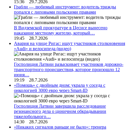
15:36 29.7.2026
Грабли — любимый инструмент: водитель трижды
попался с липовыми польскими правами
В Видземской прокуратуре в Цесисе вынесено
наказание местному жителю, который…
19:45 28.7.2026
Авария на улице Ригас: ищут участников столкновения
«Audi» и велосипеда (видео)
Госполиция Латвии разыскивает участников дорожно-
транспортного происшествия, которое произошло 12
июня…
19:19 28.7.2026
«Помощь» с двойным дном: украла у соседа с
онкологией 3000 евро через Smart-ID
Госполиция Латвии завершила расследование
резонансного дела о циничном обкрадывании
тяжелобольного…
14:30 28.7.2026
«Никаких сигналов раньше не было»: тренера