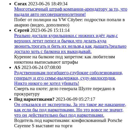
Corax
2023-06-26 18:49:34
Многотысячный штраф компании-арендатору за то, что
выдали авто несовершеннолетним!
Побег от полиции на VW Citybee: подростки попали в
аварию (видео, дополнено)
Сергей
2023-06-26 15:11:14
Реально достали курильщики.с нижних идёт дым,с
верхних летит пепел и бычки.что делать,куда
звонить.трогать и бить их нельзя,а как дышать?реально
достало хоть с балкона их выкидывай.
Курение на балконе под запретом: как любителям
никотина выписывают штрафы
AS
2023-06-24 07:08:00
Родственникам погибшего-глубокие соболезнования,
генералу и его семье-выдержки, суду-милосердия.
Никто никого не хотел убивать!
Смерть на охоте: дело генерала Шулте передано в
прокуратуру
Под наркотиками?
2023-06-09 05:27:17
Он отказался от экспертизы. За это такое же наказание,
как если бы под наркотиками. Но это вовсе не значит,
что он действительно был под наркотиками.
Водитель под наркотиками: конфискованный Porsche
Cayenne S выставят на торги