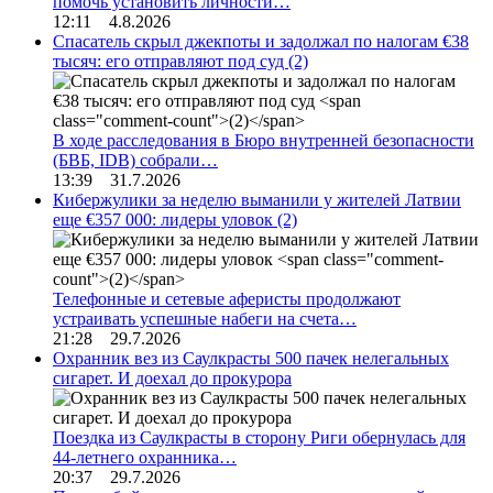
помочь установить личности…
12:11 4.8.2026
Спасатель скрыл джекпоты и задолжал по налогам €38
тысяч: его отправляют под суд
(2)
В ходе расследования в Бюро внутренней безопасности
(БВБ, IDB) собрали…
13:39 31.7.2026
Кибержулики за неделю выманили у жителей Латвии
еще €357 000: лидеры уловок
(2)
Телефонные и сетевые аферисты продолжают
устраивать успешные набеги на счета…
21:28 29.7.2026
Охранник вез из Саулкрасты 500 пачек нелегальных
сигарет. И доехал до прокурора
Поездка из Саулкрасты в сторону Риги обернулась для
44-летнего охранника…
20:37 29.7.2026