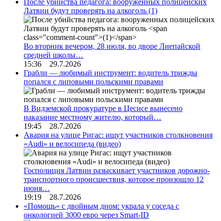
После убийства педагога: вооруженных полицейских
Латвии будут проверять на алкоголь
(1)
Во вторник вечером, 28 июля, во дворе Лиепайской
средней школы…
15:36 29.7.2026
Грабли — любимый инструмент: водитель трижды
попался с липовыми польскими правами
В Видземской прокуратуре в Цесисе вынесено
наказание местному жителю, который…
19:45 28.7.2026
Авария на улице Ригас: ищут участников столкновения
«Audi» и велосипеда (видео)
Госполиция Латвии разыскивает участников дорожно-
транспортного происшествия, которое произошло 12
июня…
19:19 28.7.2026
«Помощь» с двойным дном: украла у соседа с
онкологией 3000 евро через Smart-ID