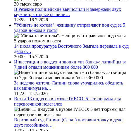
В Резекне полицейские вычислили и задержали двух
мужчин, которые решили…
12:28 16.7.2026
"Убивать не хотела": женщину отправляют под суд за 5
ударов ножом в гостя
14 июля прокуратура Восточного Земгале передала в суд
дело о…
20:00 15.7.2026
Инвестиции в воздух и звонки «из банка»: латвийцы за
7 дней отдали мошенникам более 360 000
За неделю жители Латвии снова умудрились обеднеть
как минимум на…
11:22 15.7.2026
Везли 13 индусов в кузове IVECO: 5 лет тюрьмы для
перевозчиков нелегалов
Верховный суд Латвии (Сенат) поставил точку в деле
двух пособников…
18:02 14.7.2026