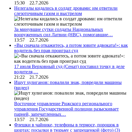
15:30 22.7.2026
Нелегалы кидались в солдат дровами: им ответили
слезоточивым газом и выстрелом
За минувшие сутки солдаты Национальных
вооруженных сил Латвии (НВС), помогавшие…
13:57 22.7.2026
«Вы сначала откажитесь, а потом зовите адвоката!»: как
водитель без прав проиграл суд
17 июля Верховный суд (Сенат) поставил точку в деле
водителя,…
21:22 21.7.2026
Ищут хулиганов: повалили знак, повредили машины
(видео)
Восточное управление Рижского регионального
управления Государственной полиции разыскивает
парней, запечатленных…
13:57 21.7.2026
Флешки в чайнике, телефоны в термосе, порошок в
шортах: посылки в тюрьму с запрещенкой (фото)
(3)