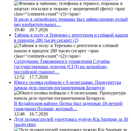
В июле в латвийских тюрьмах был зафиксирован целый
ряд изобретательных…
19:40 20.7.2026
Тайник в полу: в Терехово с рентгеном и собакой нашли
в прицепе 280 тысяч сигарет
(2)
Сотрудники Таможенного управления Службы
государственных доходов (СГД) на латвийско-
российской границе…
12:52 17.7.2026
Юного поляка поймали с 6 нелегалами. Прокуратура
начала дело против пограничников Беларуси
В Кедайнском районе Литвы был задержан 18-летний
гражданин Польши, который…
12:48 16.7.2026
Дуэт поджигателей уничтожил чужую Kia Sportage за 30
тысяч евро