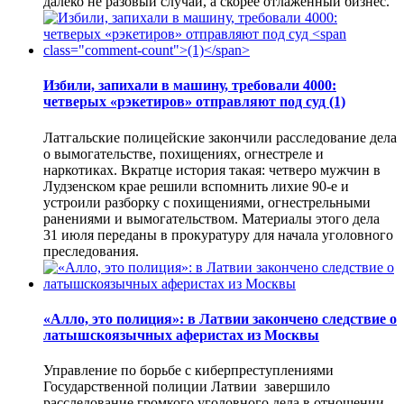
далеко не разовый случай, а скорее отлаженный бизнес.
Избили, запихали в машину, требовали 4000:
четверых «рэкетиров» отправляют под суд
(1)
Латгальские полицейские закончили расследование дела
о вымогательстве, похищениях, огнестреле и
наркотиках. Вкратце история такая: четверо мужчин в
Лудзенском крае решили вспомнить лихие 90-е и
устроили разборку с похищениями, огнестрельными
ранениями и вымогательством. Материалы этого дела
31 июля переданы в прокуратуру для начала уголовного
преследования.
«Алло, это полиция»: в Латвии закончено следствие о
латышскоязычных аферистах из Москвы
Управление по борьбе с киберпреступлениями
Государственной полиции Латвии завершило
расследование громкого уголовного дела в отношении