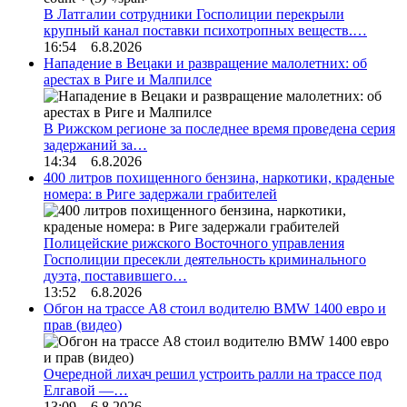
В Латгалии сотрудники Госполиции перекрыли
крупный канал поставки психотропных веществ.…
16:54 6.8.2026
Нападение в Вецаки и развращение малолетних: об
арестах в Риге и Малпилсе
В Рижском регионе за последнее время проведена серия
задержаний за…
14:34 6.8.2026
400 литров похищенного бензина, наркотики, краденые
номера: в Риге задержали грабителей
Полицейские рижского Восточного управления
Госполиции пресекли деятельность криминального
дуэта, поставившего…
13:52 6.8.2026
Обгон на трассе А8 стоил водителю BMW 1400 евро и
прав (видео)
Очередной лихач решил устроить ралли на трассе под
Елгавой —…
13:09 6.8.2026