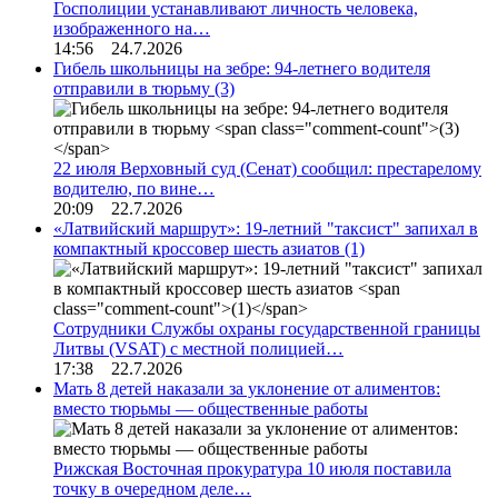
Госполиции устанавливают личность человека,
изображенного на…
14:56 24.7.2026
Гибель школьницы на зебре: 94-летнего водителя
отправили в тюрьму
(3)
22 июля Верховный суд (Сенат) сообщил: престарелому
водителю, по вине…
20:09 22.7.2026
«Латвийский маршрут»: 19-летний "таксист" запихал в
компактный кроссовер шесть азиатов
(1)
Сотрудники Службы охраны государственной границы
Литвы (VSAT) с местной полицией…
17:38 22.7.2026
Мать 8 детей наказали за уклонение от алиментов:
вместо тюрьмы — общественные работы
Рижская Восточная прокуратура 10 июля поставила
точку в очередном деле…