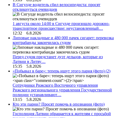
В Сигулде водитель сбил велосипедиста: просят
откликнуться очевидцев
1 августа около 14:00 в Сигулде произошло дорожно-
транспортное происшествие: неустановленный…
12:32 6.8.2026
Липовые накладные и 480 000 пачек сигарет: перевозка
контрабанды закончилась судом
Перед судом предстанет дуэт дельцов, которые из
Латвии в Литву…
15:35 5.8.2026
«Побывал в баре»: теперь ищут этого парня (фото)
(2)
Сотрудники Рижского Восточного управления
Рижского регионального управления Государственной
полиции устанавливают…
13:15 5.8.2026
Кто эти парни? Просят помочь в опознании (фото)
Госполиция Латвии обращается к жителям с просьбой