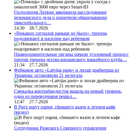
Госполиция Латвии завершила расследование
резонансного дела о циничном обкрадывании
тяжелобольного…
14:30 28.7.2026
«Никаких сигналов раньше не было»: тренера
подозревают в насилии над ребенком
Правоохранительные органы начали уголовный процесс
против тренера детско-юношеского хоккейного клуба…
21:34 27.7.2026
Фейковое авто «Latvijas pasts» и лихая драйверша из
Украины: остановили 21 нелегала
Смекалка контрабандистов вышла на новый уровень:
один из перевозчиков решил…
12:47 27.7.2026
В Риге ищут парня, сбившего вазон в летнем кафе
(видео)
Сотрудники Рижского Северного управления