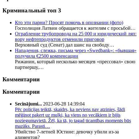
Криминальный топ 3
Кто эти парни? Просят помочь в опознании (фото)
Госполиция Латвии обращается к жителям с просьбой…
Ограбление трубопровода на 25 000 и юридический ляп:
вору нефтепродуктов отменили приговор
Верховный суд (Сенат) дал шанс на свободу…
Нападения, слежка, письма через «Swedbank»: «бывшая»
получила €2500 компенсации
Рижанин, который несколько месяцев «прессовал» свою
партнершу,…
Комментарии
Комментарии
Secinājumi...
2023-06-28 14:39:04
Pēc policijas teiktā, skaidrs, ka neviens nav atzinies, šādi
mēģinot paķert uz muļķi, ka viens no vecākiem ir bijis
noziegumavietā. Žēl, ka tā, jo tagad ticamības moments būs
mazāks. Parasti…
Убийство 7-летней Юстине: девочку убили из-за
алиментов?