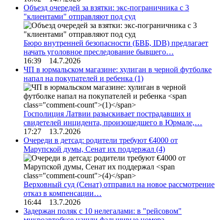
Объезд очередей за взятки: экс-пограничника с 3
"клиентами" отправляют под суд
Бюро внутренней безопасности (БВБ, IDB) предлагает
начать уголовное преследование бывшего…
16:39 14.7.2026
ЧП в юрмальском магазине: хулиган в черной футболке
напал на покупателей и ребенка
(1)
Госполиция Латвии разыскивает пострадавших и
свидетелей инцидента, произошедшего в Юрмале,…
17:27 13.7.2026
Очереди в детсад: родители требуют €4000 от
Марупской думы, Сенат их поддержал
(4)
Верховный суд (Сенат) отправил на новое рассмотрение
отказ в компенсации…
16:44 13.7.2026
Задержан поляк с 10 нелегалами: в "рейсовом"
микроавтобусе нашли фальшивые номера