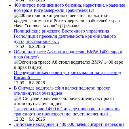
400 литров похищенного бензина, наркотики, краденые
номера: в Риге задержали грабителей
(2)
Полицейские рижского Восточного управления
Госполиции пресекли деятельность криминального
дуэта, поставившего…
13:52 6.8.2026
Обгон на трассе А8 стоил водителю BMW 1400 евро и
прав (видео)
Очередной лихач решил устроить ралли на трассе под
Елгавой —…
13:09 6.8.2026
В Сигулде водитель сбил велосипедиста: просят
откликнуться очевидцев
1 августа около 14:00 в Сигулде произошло дорожно-
транспортное происшествие: неустановленный…
12:32 6.8.2026
Липовые накладные и 480 000 пачек сигарет: перевозка