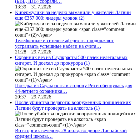
(БВБ, IDB) собрали…
13:39 31.7.2026
Кибержулики за неделю выманили у жителей Латвии
еще €357 000: лидеры уловок
(2)
Телефонные и сетевые аферисты продолжают
устраивать успешные набеги на счета…
21:28 29.7.2026
Охранник вез из Саулкрасты 500 пачек нелегальных
сигарет. И доехал до прокурора
(1)
Поездка из Саулкрасты в сторону Риги обернулась для
44-летнего охранника…
20:37 29.7.2026
После убийства педагога: вооруженных полицейских
Латвии будут проверять на алкоголь
(1)
Во вторник вечером, 28 июля, во дворе Лиепайской
средней школы…