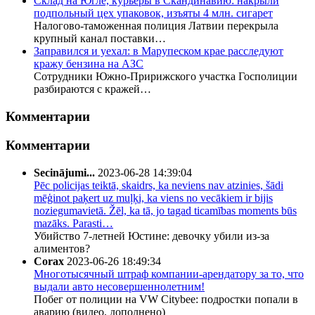
Склад на Югле, курьеры в Скандинавию: накрыли
подпольный цех упаковок, изъяты 4 млн. сигарет
Налогово-таможенная полиция Латвии перекрыла
крупный канал поставки…
Заправился и уехал: в Марупеском крае расследуют
кражу бензина на АЗС
Сотрудники Южно-Пририжского участка Госполиции
разбираются с кражей…
Комментарии
Комментарии
Secinājumi...
2023-06-28 14:39:04
Pēc policijas teiktā, skaidrs, ka neviens nav atzinies, šādi
mēģinot paķert uz muļķi, ka viens no vecākiem ir bijis
noziegumavietā. Žēl, ka tā, jo tagad ticamības moments būs
mazāks. Parasti…
Убийство 7-летней Юстине: девочку убили из-за
алиментов?
Corax
2023-06-26 18:49:34
Многотысячный штраф компании-арендатору за то, что
выдали авто несовершеннолетним!
Побег от полиции на VW Citybee: подростки попали в
аварию (видео, дополнено)