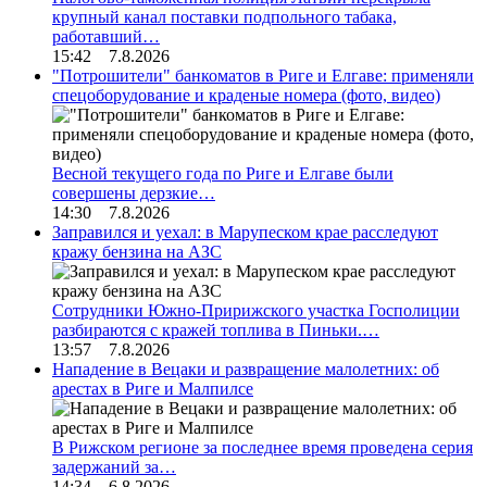
крупный канал поставки подпольного табака,
работавший…
15:42 7.8.2026
"Потрошители" банкоматов в Риге и Елгаве: применяли
спецоборудование и краденые номера (фото, видео)
Весной текущего года по Риге и Елгаве были
совершены дерзкие…
14:30 7.8.2026
Заправился и уехал: в Марупеском крае расследуют
кражу бензина на АЗС
Сотрудники Южно-Пририжского участка Госполиции
разбираются с кражей топлива в Пиньки.…
13:57 7.8.2026
Нападение в Вецаки и развращение малолетних: об
арестах в Риге и Малпилсе
В Рижском регионе за последнее время проведена серия
задержаний за…
14:34 6.8.2026