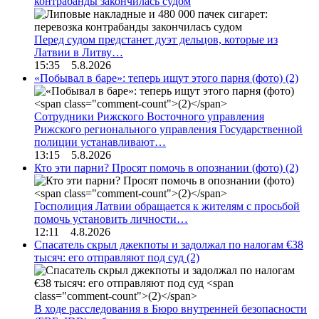
контрабанды закончилась судом
Перед судом предстанет дуэт дельцов, которые из
Латвии в Литву…
15:35 5.8.2026
«Побывал в баре»: теперь ищут этого парня (фото)
(2)
Сотрудники Рижского Восточного управления
Рижского регионального управления Государственной
полиции устанавливают…
13:15 5.8.2026
Кто эти парни? Просят помочь в опознании (фото)
(2)
Госполиция Латвии обращается к жителям с просьбой
помочь установить личности…
12:11 4.8.2026
Спасатель скрыл джекпоты и задолжал по налогам €38
тысяч: его отправляют под суд
(2)
В ходе расследования в Бюро внутренней безопасности