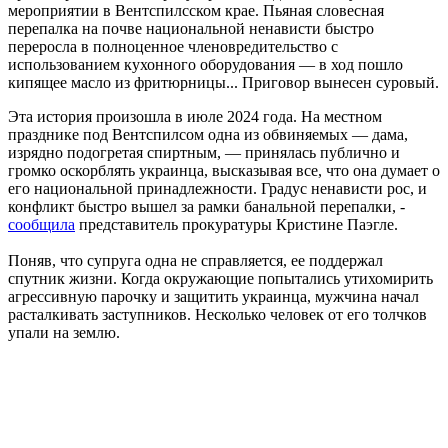
мероприятии в Вентспилсском крае. Пьяная словесная
перепалка на почве национальной ненависти быстро
переросла в полноценное членовредительство с
использованием кухонного оборудования — в ход пошло
кипящее масло из фритюрницы... Приговор вынесен суровый.
Эта история произошла в июле 2024 года. На местном
празднике под Вентспилсом одна из обвиняемых — дама,
изрядно подогретая спиртным, — принялась публично и
громко оскорблять украинца, высказывая все, что она думает о
его национальной принадлежности. Градус ненависти рос, и
конфликт быстро вышел за рамки банальной перепалки, -
сообщила
представитель прокуратуры Кристине Паэгле.
Поняв, что супруга одна не справляется, ее поддержал
спутник жизни. Когда окружающие попытались утихомирить
агрессивную парочку и защитить украинца, мужчина начал
расталкивать заступников. Несколько человек от его толчков
упали на землю.