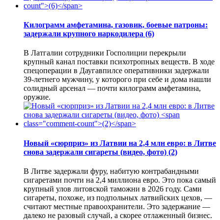
Килограмм амфетамина, газовик, боевые патроны:
задержали крупного наркодилера
(6)
В Латгалии сотрудники Госполиции перекрыли
крупный канал поставки психотропных веществ. В ходе
спецоперации в Даугавпилсе оперативники задержали
39-летнего мужчину, у которого при себе и дома нашли
солидный арсенал — почти килограмм амфетамина,
оружие.
Новый «сюрприз» из Латвии на 2,4 млн евро: в Литве
снова задержали сигареты (видео, фото)
(2)
В Литве задержали фуру, набитую контрабандными
сигаретами почти на 2,4 миллиона евро. Это пока самый
крупный улов литовской таможни в 2026 году. Сами
сигареты, похоже, из подпольных латвийских цехов, —
считают местные правоохранители. Это задержание —
далеко не разовый случай, а скорее отлаженный бизнес.