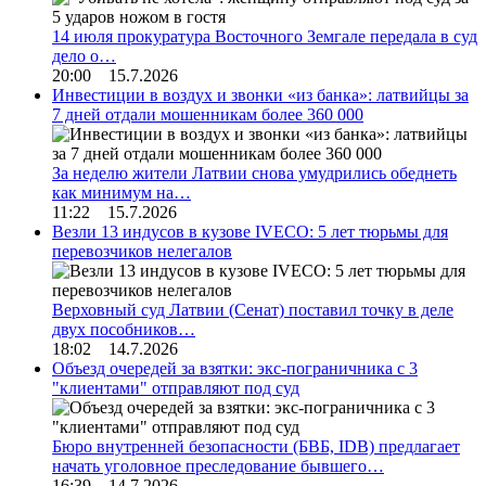
14 июля прокуратура Восточного Земгале передала в суд
дело о…
20:00 15.7.2026
Инвестиции в воздух и звонки «из банка»: латвийцы за
7 дней отдали мошенникам более 360 000
За неделю жители Латвии снова умудрились обеднеть
как минимум на…
11:22 15.7.2026
Везли 13 индусов в кузове IVECO: 5 лет тюрьмы для
перевозчиков нелегалов
Верховный суд Латвии (Сенат) поставил точку в деле
двух пособников…
18:02 14.7.2026
Объезд очередей за взятки: экс-пограничника с 3
"клиентами" отправляют под суд
Бюро внутренней безопасности (БВБ, IDB) предлагает
начать уголовное преследование бывшего…
16:39 14.7.2026