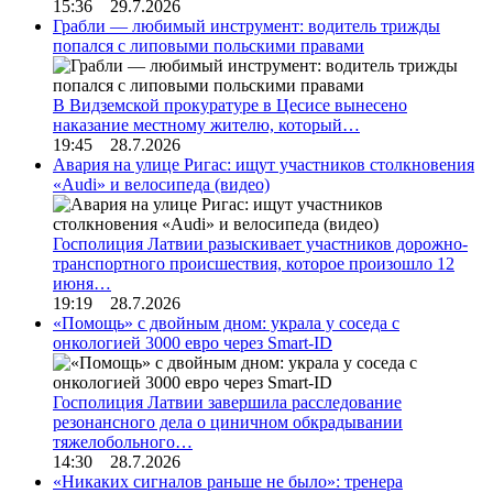
15:36 29.7.2026
Грабли — любимый инструмент: водитель трижды
попался с липовыми польскими правами
В Видземской прокуратуре в Цесисе вынесено
наказание местному жителю, который…
19:45 28.7.2026
Авария на улице Ригас: ищут участников столкновения
«Audi» и велосипеда (видео)
Госполиция Латвии разыскивает участников дорожно-
транспортного происшествия, которое произошло 12
июня…
19:19 28.7.2026
«Помощь» с двойным дном: украла у соседа с
онкологией 3000 евро через Smart-ID
Госполиция Латвии завершила расследование
резонансного дела о циничном обкрадывании
тяжелобольного…
14:30 28.7.2026
«Никаких сигналов раньше не было»: тренера