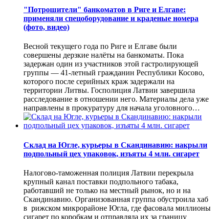
"Потрошители" банкоматов в Риге и Елгаве:
применяли спецоборудование и краденые номера
(фото, видео)
Весной текущего года по Риге и Елгаве были
совершены дерзкие налёты на банкоматы. Пока
задержан один из участников этой гастролирующей
группы — 41-летный гражданин Республики Косово,
которого после серийных краж задержали на
территории Литвы. Госполиция Латвии завершила
расследование в отношении него. Материалы дела уже
направлены в прокуратуру для начала уголовного…
Склад на Югле, курьеры в Скандинавию: накрыли
подпольный цех упаковок, изъяты 4 млн. сигарет
Налогово-таможенная полиция Латвии перекрыла
крупный канал поставки подпольного табака,
работавший не только на местный рынок, но и на
Скандинавию. Организованная группа обустроила хаб
в рижском микрорайоне Югла, где фасовала миллионы
сигарет по коробкам и отправляла их за границу