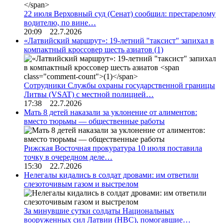
22 июля Верховный суд (Сенат) сообщил: престарелому
водителю, по вине…
20:09 22.7.2026
«Латвийский маршрут»: 19-летний "таксист" запихал в
компактный кроссовер шесть азиатов
(1)
Сотрудники Службы охраны государственной границы
Литвы (VSAT) с местной полицией…
17:38 22.7.2026
Мать 8 детей наказали за уклонение от алиментов:
вместо тюрьмы — общественные работы
Рижская Восточная прокуратура 10 июля поставила
точку в очередном деле…
15:30 22.7.2026
Нелегалы кидались в солдат дровами: им ответили
слезоточивым газом и выстрелом
За минувшие сутки солдаты Национальных
вооруженных сил Латвии (НВС), помогавшие…