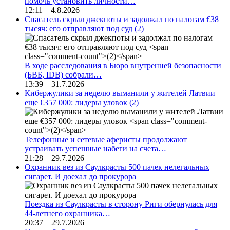
помочь установить личности…
12:11 4.8.2026
Спасатель скрыл джекпоты и задолжал по налогам €38
тысяч: его отправляют под суд
(2)
В ходе расследования в Бюро внутренней безопасности
(БВБ, IDB) собрали…
13:39 31.7.2026
Кибержулики за неделю выманили у жителей Латвии
еще €357 000: лидеры уловок
(2)
Телефонные и сетевые аферисты продолжают
устраивать успешные набеги на счета…
21:28 29.7.2026
Охранник вез из Саулкрасты 500 пачек нелегальных
сигарет. И доехал до прокурора
Поездка из Саулкрасты в сторону Риги обернулась для
44-летнего охранника…
20:37 29.7.2026