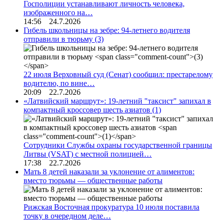
Госполиции устанавливают личность человека,
изображенного на…
14:56 24.7.2026
Гибель школьницы на зебре: 94-летнего водителя
отправили в тюрьму
(3)
22 июля Верховный суд (Сенат) сообщил: престарелому
водителю, по вине…
20:09 22.7.2026
«Латвийский маршрут»: 19-летний "таксист" запихал в
компактный кроссовер шесть азиатов
(1)
Сотрудники Службы охраны государственной границы
Литвы (VSAT) с местной полицией…
17:38 22.7.2026
Мать 8 детей наказали за уклонение от алиментов:
вместо тюрьмы — общественные работы
Рижская Восточная прокуратура 10 июля поставила
точку в очередном деле…