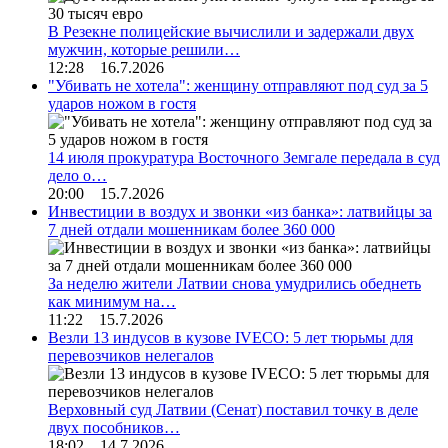
В Резекне полицейские вычислили и задержали двух
мужчин, которые решили…
12:28 16.7.2026
"Убивать не хотела": женщину отправляют под суд за 5
ударов ножом в гостя
14 июля прокуратура Восточного Земгале передала в суд
дело о…
20:00 15.7.2026
Инвестиции в воздух и звонки «из банка»: латвийцы за
7 дней отдали мошенникам более 360 000
За неделю жители Латвии снова умудрились обеднеть
как минимум на…
11:22 15.7.2026
Везли 13 индусов в кузове IVECO: 5 лет тюрьмы для
перевозчиков нелегалов
Верховный суд Латвии (Сенат) поставил точку в деле
двух пособников…
18:02 14.7.2026