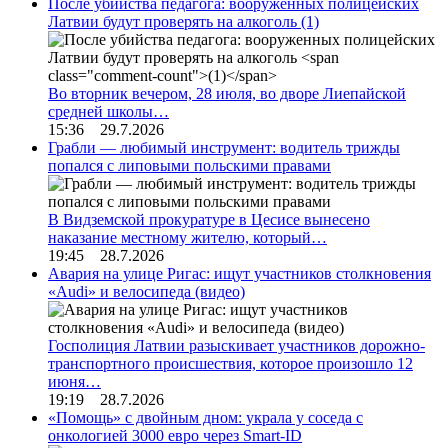
После убийства педагога: вооруженных полицейских
Латвии будут проверять на алкоголь
(1)
Во вторник вечером, 28 июля, во дворе Лиепайской
средней школы…
15:36 29.7.2026
Грабли — любимый инструмент: водитель трижды
попался с липовыми польскими правами
В Видземской прокуратуре в Цесисе вынесено
наказание местному жителю, который…
19:45 28.7.2026
Авария на улице Ригас: ищут участников столкновения
«Audi» и велосипеда (видео)
Госполиция Латвии разыскивает участников дорожно-
транспортного происшествия, которое произошло 12
июня…
19:19 28.7.2026
«Помощь» с двойным дном: украла у соседа с
онкологией 3000 евро через Smart-ID