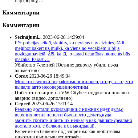
партнершу,…
Комментарии
Комментарии
Secinājumi...
2023-06-28 14:39:04
Pēc policijas teiktā, skaidrs, ka neviens nav atzinies, šādi
mēģinot paķert uz muļķi, ka viens no vecākiem ir bijis
noziegumavietā. Žēl, ka tā, jo tagad ticamības moments būs
mazāks. Parasti…
Убийство 7-летней Юстине: девочку убили из-за
алиментов?
Corax
2023-06-26 18:49:34
Многотысячный штраф компании-арендатору за то, что
выдали авто несовершеннолетним!
Побег от полиции на VW Citybee: подростки попали в
аварию (видео, дополнено)
Сергей
2023-06-26 15:11:14
Реально достали курильщики.с нижних идёт дым,с
верхних летит пепел и бычки.что делать,куда
звонить.трогать и бить их нельзя,а как дышать?реально
достало хоть с балкона их выкидывай.
Курение на балконе под запретом: как любителям
никотина выписывают штрафы