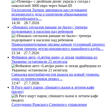
Госполиция Латвии завершила расследование
резонансного дела о циничном обкрадывании
тяжелобольного…
14:30 28.7.2026
«Никаких сигналов раньше не было»: тренера
подозревают в насилии над ребенком
Правоохранительные органы начали уголовный процесс
против тренера детско-юношеского хоккейного клуба…
21:34 27.7.2026
Фейковое авто «Latvijas pasts» и лихая драйверша из
Украины: остановили 21 нелегала
Смекалка контрабандистов вышла на новый уровень:
один из перевозчиков решил…
12:47 27.7.2026
В Риге ищут парня, сбившего вазон в летнем кафе
(видео)
Сотрудники Рижского Северного управления