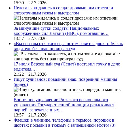
15:30 22.7.2026
Нелегалы кидались в солдат дровами: им ответили
слезоточивым газом и выстрелом
За минувшие сутки солдаты Национальных
вооруженных сил Латвии (НВС), помогавшие…
13:57 22.7.2026
«Вы сначала откажитесь, а потом зовите адвоката!»: как
водитель без прав проиграл суд
17 июля Верховный суд (Сенат) поставил точку в деле
водителя,…
21:22 21.7.2026
Ищут хулиганов: повалили знак, повредили машины
(видео)
Восточное управление Рижского регионального
управления Государственной полиции разыскивает
парней, запечатленных…
13:57 21.7.2026
Флешки в чайнике, телефоны в термосе, порошок в
шортах: посылки в тюрьму с запрещенкой (фото)
(3)