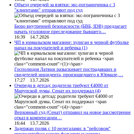
Объезд очередей за взятки: экс-пограничника с 3
"клиентами" отправляют под суд
Бюро внутренней безопасности (БВБ, IDB) предлагает
начать уголовное преследование бывшего…
16:39 14.7.2026
ЧП в юрмальском магазине: хулиган в черной футболке
напал на покупателей и ребенка
(1)
Госполиция Латвии разыскивает пострадавших и
свидетелей инцидента, произошедшего в Юрмале,…
17:27 13.7.2026
Очереди в детсад: родители требуют €4000 от
Марупской думы, Сенат их поддержал
(4)
Верховный суд (Сенат) отправил на новое рассмотрение
отказ в компенсации…
16:44 13.7.2026
Задержан поляк с 10 нелегалами: в "рейсовом"
микроавтобусе нашли фальшивые номера