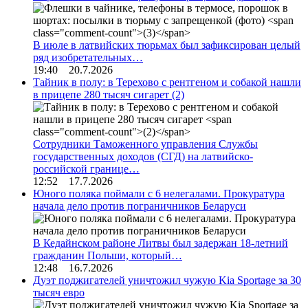
В июле в латвийских тюрьмах был зафиксирован целый
ряд изобретательных…
19:40 20.7.2026
Тайник в полу: в Терехово с рентгеном и собакой нашли
в прицепе 280 тысяч сигарет
(2)
Сотрудники Таможенного управления Службы
государственных доходов (СГД) на латвийско-
российской границе…
12:52 17.7.2026
Юного поляка поймали с 6 нелегалами. Прокуратура
начала дело против пограничников Беларуси
В Кедайнском районе Литвы был задержан 18-летний
гражданин Польши, который…
12:48 16.7.2026
Дуэт поджигателей уничтожил чужую Kia Sportage за 30
тысяч евро