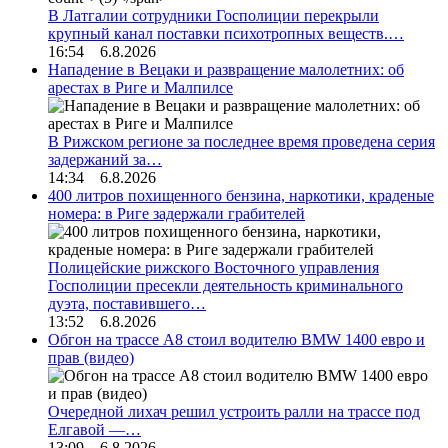
В Латгалии сотрудники Госполиции перекрыли
крупный канал поставки психотропных веществ.…
16:54 6.8.2026
Нападение в Вецаки и развращение малолетних: об
арестах в Риге и Малпилсе
В Рижском регионе за последнее время проведена серия
задержаний за…
14:34 6.8.2026
400 литров похищенного бензина, наркотики, краденые
номера: в Риге задержали грабителей
Полицейские рижского Восточного управления
Госполиции пресекли деятельность криминального
дуэта, поставившего…
13:52 6.8.2026
Обгон на трассе А8 стоил водителю BMW 1400 евро и
прав (видео)
Очередной лихач решил устроить ралли на трассе под
Елгавой —…
13:09 6.8.2026