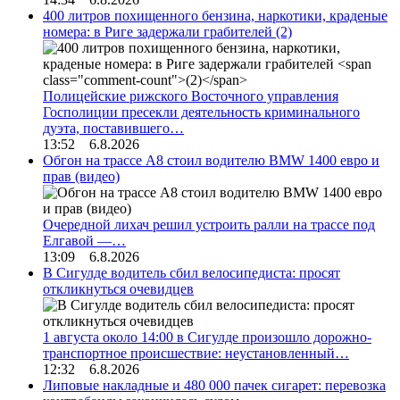
400 литров похищенного бензина, наркотики, краденые
номера: в Риге задержали грабителей
(2)
Полицейские рижского Восточного управления
Госполиции пресекли деятельность криминального
дуэта, поставившего…
13:52 6.8.2026
Обгон на трассе А8 стоил водителю BMW 1400 евро и
прав (видео)
Очередной лихач решил устроить ралли на трассе под
Елгавой —…
13:09 6.8.2026
В Сигулде водитель сбил велосипедиста: просят
откликнуться очевидцев
1 августа около 14:00 в Сигулде произошло дорожно-
транспортное происшествие: неустановленный…
12:32 6.8.2026
Липовые накладные и 480 000 пачек сигарет: перевозка