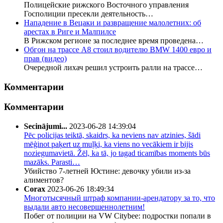
Полицейские рижского Восточного управления
Госполиции пресекли деятельность…
Нападение в Вецаки и развращение малолетних: об
арестах в Риге и Малпилсе
В Рижском регионе за последнее время проведена…
Обгон на трассе А8 стоил водителю BMW 1400 евро и
прав (видео)
Очередной лихач решил устроить ралли на трассе…
Комментарии
Комментарии
Secinājumi...
2023-06-28 14:39:04
Pēc policijas teiktā, skaidrs, ka neviens nav atzinies, šādi
mēģinot paķert uz muļķi, ka viens no vecākiem ir bijis
noziegumavietā. Žēl, ka tā, jo tagad ticamības moments būs
mazāks. Parasti…
Убийство 7-летней Юстине: девочку убили из-за
алиментов?
Corax
2023-06-26 18:49:34
Многотысячный штраф компании-арендатору за то, что
выдали авто несовершеннолетним!
Побег от полиции на VW Citybee: подростки попали в