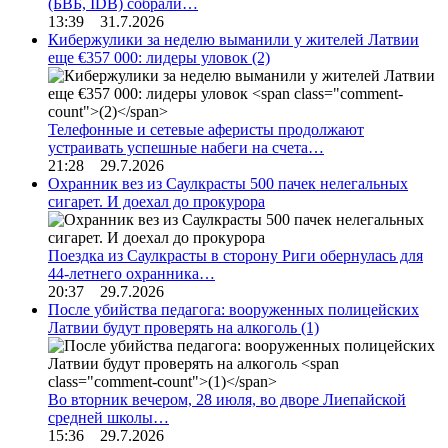
(БВБ, IDB) собрали…
13:39 31.7.2026
Кибержулики за неделю выманили у жителей Латвии
еще €357 000: лидеры уловок
(2)
Телефонные и сетевые аферисты продолжают
устраивать успешные набеги на счета…
21:28 29.7.2026
Охранник вез из Саулкрасты 500 пачек нелегальных
сигарет. И доехал до прокурора
Поездка из Саулкрасты в сторону Риги обернулась для
44-летнего охранника…
20:37 29.7.2026
После убийства педагога: вооруженных полицейских
Латвии будут проверять на алкоголь
(1)
Во вторник вечером, 28 июля, во дворе Лиепайской
средней школы…
15:36 29.7.2026