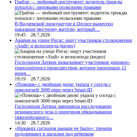
Грабли — любимый инструмент: водитель трижды
попался с липовыми польскими правами
В Видземской прокуратуре в Цесисе вынесено
наказание местному жителю, который…
19:45 28.7.2026
Авария на улице Ригас: ищут участников столкновения
«Audi» и велосипеда (видео)
Госполиция Латвии разыскивает участников дорожно-
транспортного происшествия, которое произошло 12
июня…
19:19 28.7.2026
«Помощь» с двойным дном: украла у соседа с
онкологией 3000 евро через Smart-ID
Госполиция Латвии завершила расследование
резонансного дела о циничном обкрадывании
тяжелобольного…
14:30 28.7.2026
«Никаких сигналов раньше не было»: тренера
подозревают в насилии над ребенком