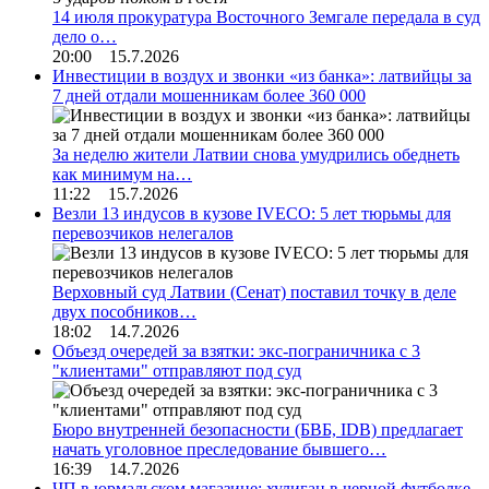
14 июля прокуратура Восточного Земгале передала в суд
дело о…
20:00 15.7.2026
Инвестиции в воздух и звонки «из банка»: латвийцы за
7 дней отдали мошенникам более 360 000
За неделю жители Латвии снова умудрились обеднеть
как минимум на…
11:22 15.7.2026
Везли 13 индусов в кузове IVECO: 5 лет тюрьмы для
перевозчиков нелегалов
Верховный суд Латвии (Сенат) поставил точку в деле
двух пособников…
18:02 14.7.2026
Объезд очередей за взятки: экс-пограничника с 3
"клиентами" отправляют под суд
Бюро внутренней безопасности (БВБ, IDB) предлагает
начать уголовное преследование бывшего…
16:39 14.7.2026
ЧП в юрмальском магазине: хулиган в черной футболке