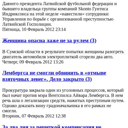
Давнего президента Латвийской футбольной федерации и
бывшего владельца группы компаний Skonto Гунтиса
Индриксонса на этой неделе «навестили» сотрудники
Управления по борьбе с организованной преступностью
Латвийской Госполиции.
Пятница, 10 Февраль 2012 23:14
Женщина опасна даже не за рулем
(3)
В Сумской области в результате попытки женщины разогреть
двигатель автомобиля электроплиткой сгорели два авто.
Четверг, 09 Февраль 2012 13:26
Лембергса не смогли обвинить в «отмыве
взяточных денег». Дело закрыто
(3)
Прокуратура закрыла один из уголовных процессов, который
был начат против мэра Вентспилса Айвара Лембергса. В нем
речь шла о легализации средств, нажитых преступным путем.
Однако доказать вину градоначальника в его рамках не
смогли.
Вторник, 07 Февраль 2012 12:38
За два дня за решеткой компенсация не