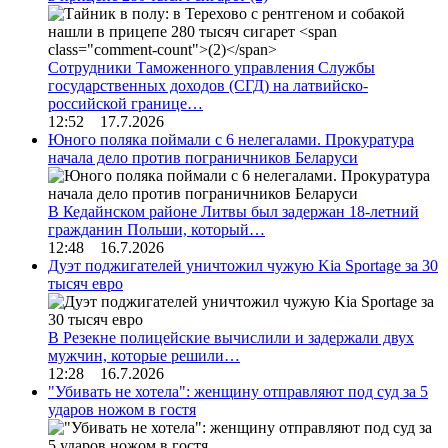
Сотрудники Таможенного управления Службы
государственных доходов (СГД) на латвийско-
российской границе…
12:52 17.7.2026
Юного поляка поймали с 6 нелегалами. Прокуратура
начала дело против пограничников Беларуси
В Кедайнском районе Литвы был задержан 18-летний
гражданин Польши, который…
12:48 16.7.2026
Дуэт поджигателей уничтожил чужую Kia Sportage за 30
тысяч евро
В Резекне полицейские вычислили и задержали двух
мужчин, которые решили…
12:28 16.7.2026
"Убивать не хотела": женщину отправляют под суд за 5
ударов ножом в гостя