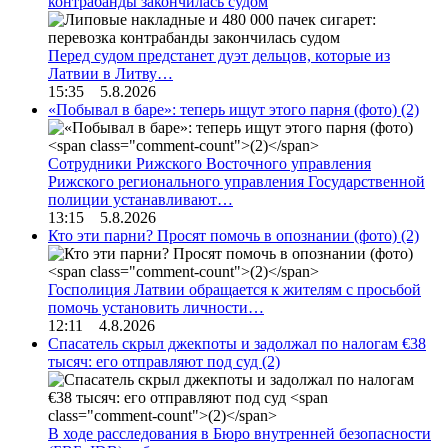
контрабанды закончилась судом
Перед судом предстанет дуэт дельцов, которые из
Латвии в Литву…
15:35 5.8.2026
«Побывал в баре»: теперь ищут этого парня (фото)
(2)
Сотрудники Рижского Восточного управления
Рижского регионального управления Государственной
полиции устанавливают…
13:15 5.8.2026
Кто эти парни? Просят помочь в опознании (фото)
(2)
Госполиция Латвии обращается к жителям с просьбой
помочь установить личности…
12:11 4.8.2026
Спасатель скрыл джекпоты и задолжал по налогам €38
тысяч: его отправляют под суд
(2)
В ходе расследования в Бюро внутренней безопасности