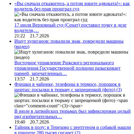
«Вы сначала откажитесь, а потом зовите адвоката!»: как
водитель без прав проиграл суд
17 июля Верховный суд (Сенат) поставил точку в деле
водителя,…
21:22 21.7.2026
Ищут хулиганов: повалили знак, повредили машины
(видео)
Восточное управление Рижского регионального
управления Государственной полиции разыскивает
парней, запечатленных…
13:57 21.7.2026
Флешки в чайнике, телефоны в термосе, порошок в
шортах: посылки в тюрьму с запрещенкой (фото)
(3)
В июле в латвийских тюрьмах был зафиксирован целый
ряд изобретательных…
19:40 20.7.2026
Тайник в полу: в Терехово с рентгеном и собакой нашли
в прицепе 280 тысяч сигарет
(2)