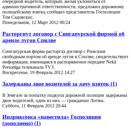
очередной водитель, который, желая уклониться от
административной ответственности, предложил дорожному
полицейскому взятку, сообщил представитель Госполиции
Том Садовскис.
Понедельник, 12 Март 2012 00:24
Расторгнут договор с Сингапурской фирмой об
аренде лугов Спилве
Сингапурская фирма расторгла договор с Рижским
свободным портом об аренде лугов в Спилве, свидетельствует
информация, имеющаяся в распоряжении передаче Nekā
Personīga телеканала TV3.
Воскресенье, 19 Февраль 2012 14:27
Задержаны двое водителей за дачу взяток
(1)
В Земгале за попытку подкупа дорожной полиции задержаны
двое водителей, один из них — гражданин Литвы.
Суббота, 11 Февраль 2012 20:44
Индриксонca «навестила» Госполиция
(дополнено)
(1)