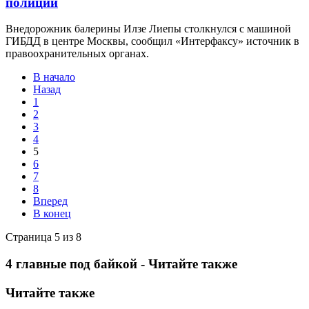
полиции
Внедорожник балерины Илзе Лиепы столкнулся с машиной
ГИБДД в центре Москвы, сообщил «Интерфаксу» источник в
правоохранительных органах.
В начало
Назад
1
2
3
4
5
6
7
8
Вперед
В конец
Страница 5 из 8
4 главные под байкой - Читайте также
Читайте также