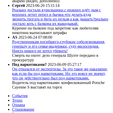
аварию (видео, дополнено)
Сергей
2023-06-26 15:11:14
Реально достали курильщики.с нижних идёт дым,с
верхних летит пепел и бычки.что делать,куда
звонить.трогать и бить их нельзя,а как дышать?реально
достало хоть с балкона их выкидывай.
Курение на балконе под запретом: как любителям
никотина выписывают штрафы
AS
2023-06-24 07:08:00
Родственникам погибшего-глубокие соболезнования,
генералу и его семье-выдержки, суду-милосердия.
Никто никого не хотел убивать!
Смерть на охоте: дело генерала Шулте передано в
прокуратуру
Под наркотиками?
2023-06-09 05:27:17
Он отказался от экспертизы. За это такое же наказание,
как если бы под наркотиками. Но это вовсе не значит,
что он действительно был под наркотиками.
Водитель под наркотиками: конфискованный Porsche
Cayenne S выставят на торги
События
Техно
Охрана
Страхование