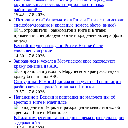
крупный канал поставки подпольного табака,
работавший…
15:42 7.8.2026
"Потрошители" банкоматов в Риге и Елгаве: применяли
спецоборудование и краденые номера (фото, видео)
Весной текущего года по Риге и Елгаве были
совершены дерзкие…
14:30 7.8.2026
Заправился и уехал: в Марупеском крае расследуют
кражу бензина на АЗС
Сотрудники Южно-Пририжского участка Госполиции
разбираются с кражей топлива в Пиньки.…
13:57 7.8.2026
Нападение в Вецаки и развращение малолетних: об
арестах в Риге и Малпилсе
В Рижском регионе за последнее время проведена серия
задержаний за…
14:34 6.8.2026