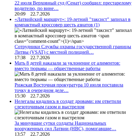
22 июля Верховный суд (Сенат) сообщил: престарелому
водителю, по вине…
20:09 22.7.2026
«Латвийский маршрут»: 19-летний "таксист" запихал в
компактный кроссовер шесть азиатов
(1)
Сотрудники Службы охраны государственной границы
Литвы (VSAT) с местной полицией…
17:38 22.7.2026
Мать 8 детей наказали за уклонение от алиментов:
вместо тюрьмы — общественные работы
Рижская Восточная прокуратура 10 июля поставила
точку в очередном деле…
15:30 22.7.2026
Нелегалы кидались в солдат дровами: им ответили
слезоточивым газом и выстрелом
За минувшие сутки солдаты Национальных
вооруженных сил Латвии (НВС), помогавшие…
13:57 22.7.2026