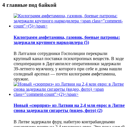
4 главные под байкой
Килограмм амфетамина, газовик, боевые патроны:
задержали крупного наркодилера
(5)
В Латгалии сотрудники Госполиции перекрыли
крупный канал поставки психотропных веществ. В ходе
спецоперации в Даугавпилсе оперативники задержали
39-летнего мужчину, у которого при себе и дома нашли
солидный арсенал — почти килограмм амфетамина,
оружие.
Новый «сюрприз» из Латвии на 2,4 млн евро: в Литве
снова задержали сигареты (видео, фото)
(2)
В Литве задержали фуру, набитую контрабандными
сигаретами почти на 2,4 миллиона евро. Это пока самый