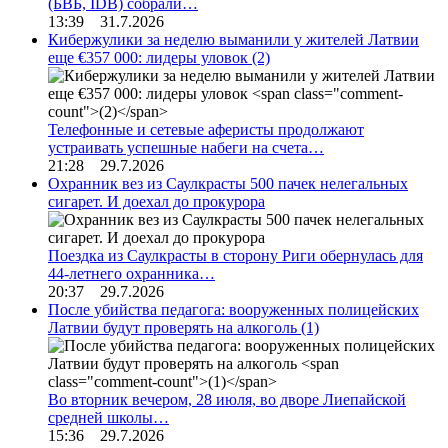
(БВБ, IDB) собрали…
13:39 31.7.2026
Кибержулики за неделю выманили у жителей Латвии
еще €357 000: лидеры уловок
(2)
Телефонные и сетевые аферисты продолжают
устраивать успешные набеги на счета…
21:28 29.7.2026
Охранник вез из Саулкрасты 500 пачек нелегальных
сигарет. И доехал до прокурора
Поездка из Саулкрасты в сторону Риги обернулась для
44-летнего охранника…
20:37 29.7.2026
После убийства педагога: вооруженных полицейских
Латвии будут проверять на алкоголь
(1)
Во вторник вечером, 28 июля, во дворе Лиепайской
средней школы…
15:36 29.7.2026