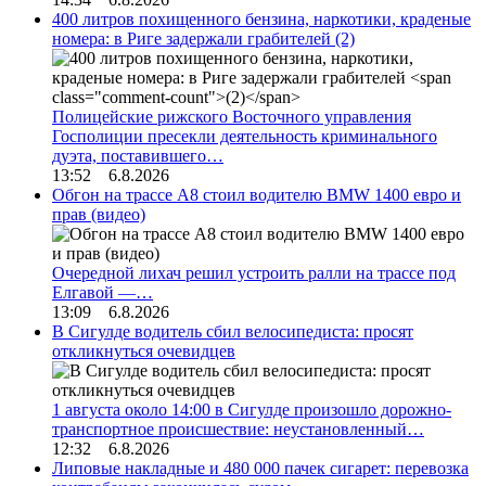
400 литров похищенного бензина, наркотики, краденые
номера: в Риге задержали грабителей
(2)
Полицейские рижского Восточного управления
Госполиции пресекли деятельность криминального
дуэта, поставившего…
13:52 6.8.2026
Обгон на трассе А8 стоил водителю BMW 1400 евро и
прав (видео)
Очередной лихач решил устроить ралли на трассе под
Елгавой —…
13:09 6.8.2026
В Сигулде водитель сбил велосипедиста: просят
откликнуться очевидцев
1 августа около 14:00 в Сигулде произошло дорожно-
транспортное происшествие: неустановленный…
12:32 6.8.2026
Липовые накладные и 480 000 пачек сигарет: перевозка