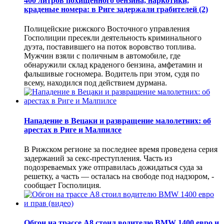
400 литров похищенного бензина, наркотики,
краденые номера: в Риге задержали грабителей
(2)
Полицейские рижского Восточного управления
Госполиции пресекли деятельность криминального
дуэта, поставившего на поток воровство топлива.
Мужчин взяли с поличным в автомобиле, где
обнаружили склад краденого бензина, амфетамин и
фальшивые госномера. Водитель при этом, судя по
всему, находился под действием дурмана.
Нападение в Вецаки и развращение малолетних: об
арестах в Риге и Малпилсе
В Рижском регионе за последнее время проведена серия
задержаний за секс-преступления. Часть из
подозреваемых уже отправилась дожидаться суда за
решетку, а часть — осталась на свободе под надзором, -
сообщает Госполиция.
Обгон на трассе А8 стоил водителю BMW 1400 евро и