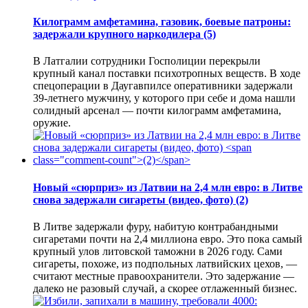
Килограмм амфетамина, газовик, боевые патроны:
задержали крупного наркодилера
(5)
В Латгалии сотрудники Госполиции перекрыли
крупный канал поставки психотропных веществ. В ходе
спецоперации в Даугавпилсе оперативники задержали
39-летнего мужчину, у которого при себе и дома нашли
солидный арсенал — почти килограмм амфетамина,
оружие.
Новый «сюрприз» из Латвии на 2,4 млн евро: в Литве
снова задержали сигареты (видео, фото)
(2)
В Литве задержали фуру, набитую контрабандными
сигаретами почти на 2,4 миллиона евро. Это пока самый
крупный улов литовской таможни в 2026 году. Сами
сигареты, похоже, из подпольных латвийских цехов, —
считают местные правоохранители. Это задержание —
далеко не разовый случай, а скорее отлаженный бизнес.