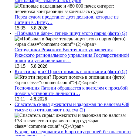
контрабанды закончилась судом
Перед судом предстанет дуэт дельцов, которые из
Латвии в Литву…
15:35 5.8.2026
«Побывал в баре»: теперь ищут этого парня (фото)
(2)
Сотрудники Рижского Восточного управления
Рижского регионального управления Государственной
полиции устанавливают…
13:15 5.8.2026
Кто эти парни? Просят помочь в опознании (фото)
(2)
Госполиция Латвии обращается к жителям с просьбой
помочь установить личности…
12:11 4.8.2026
Спасатель скрыл джекпоты и задолжал по налогам €38
тысяч: его отправляют под суд
(2)
В ходе расследования в Бюро внутренней безопасности