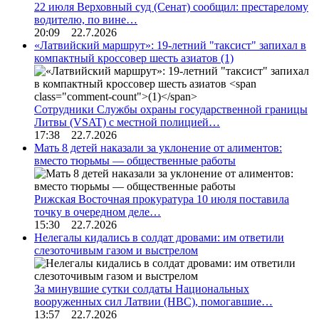
22 июля Верховный суд (Сенат) сообщил: престарелому
водителю, по вине…
20:09 22.7.2026
«Латвийский маршрут»: 19-летний "таксист" запихал в
компактный кроссовер шесть азиатов
(1)
Сотрудники Службы охраны государственной границы
Литвы (VSAT) с местной полицией…
17:38 22.7.2026
Мать 8 детей наказали за уклонение от алиментов:
вместо тюрьмы — общественные работы
Рижская Восточная прокуратура 10 июля поставила
точку в очередном деле…
15:30 22.7.2026
Нелегалы кидались в солдат дровами: им ответили
слезоточивым газом и выстрелом
За минувшие сутки солдаты Национальных
вооруженных сил Латвии (НВС), помогавшие…
13:57 22.7.2026