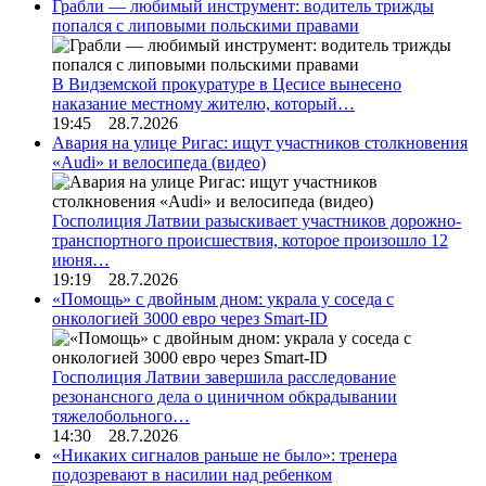
Грабли — любимый инструмент: водитель трижды
попался с липовыми польскими правами
В Видземской прокуратуре в Цесисе вынесено
наказание местному жителю, который…
19:45 28.7.2026
Авария на улице Ригас: ищут участников столкновения
«Audi» и велосипеда (видео)
Госполиция Латвии разыскивает участников дорожно-
транспортного происшествия, которое произошло 12
июня…
19:19 28.7.2026
«Помощь» с двойным дном: украла у соседа с
онкологией 3000 евро через Smart-ID
Госполиция Латвии завершила расследование
резонансного дела о циничном обкрадывании
тяжелобольного…
14:30 28.7.2026
«Никаких сигналов раньше не было»: тренера
подозревают в насилии над ребенком