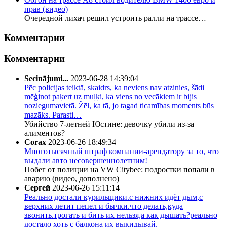
прав (видео)
Очередной лихач решил устроить ралли на трассе…
Комментарии
Комментарии
Secinājumi...
2023-06-28 14:39:04
Pēc policijas teiktā, skaidrs, ka neviens nav atzinies, šādi
mēģinot paķert uz muļķi, ka viens no vecākiem ir bijis
noziegumavietā. Žēl, ka tā, jo tagad ticamības moments būs
mazāks. Parasti…
Убийство 7-летней Юстине: девочку убили из-за
алиментов?
Corax
2023-06-26 18:49:34
Многотысячный штраф компании-арендатору за то, что
выдали авто несовершеннолетним!
Побег от полиции на VW Citybee: подростки попали в
аварию (видео, дополнено)
Сергей
2023-06-26 15:11:14
Реально достали курильщики.с нижних идёт дым,с
верхних летит пепел и бычки.что делать,куда
звонить.трогать и бить их нельзя,а как дышать?реально
достало хоть с балкона их выкидывай.