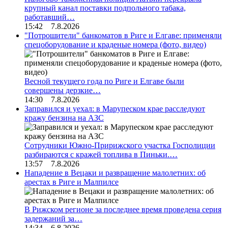
крупный канал поставки подпольного табака,
работавший…
15:42 7.8.2026
"Потрошители" банкоматов в Риге и Елгаве: применяли
спецоборудование и краденые номера (фото, видео)
Весной текущего года по Риге и Елгаве были
совершены дерзкие…
14:30 7.8.2026
Заправился и уехал: в Марупеском крае расследуют
кражу бензина на АЗС
Сотрудники Южно-Пририжского участка Госполиции
разбираются с кражей топлива в Пиньки.…
13:57 7.8.2026
Нападение в Вецаки и развращение малолетних: об
арестах в Риге и Малпилсе
В Рижском регионе за последнее время проведена серия
задержаний за…
14:34 6.8.2026