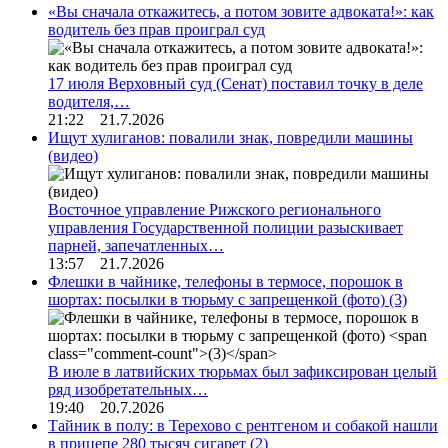
«Вы сначала откажитесь, а потом зовите адвоката!»: как
водитель без прав проиграл суд
17 июля Верховный суд (Сенат) поставил точку в деле
водителя,…
21:22 21.7.2026
Ищут хулиганов: повалили знак, повредили машины
(видео)
Восточное управление Рижского регионального
управления Государственной полиции разыскивает
парней, запечатленных…
13:57 21.7.2026
Флешки в чайнике, телефоны в термосе, порошок в
шортах: посылки в тюрьму с запрещенкой (фото)
(3)
В июле в латвийских тюрьмах был зафиксирован целый
ряд изобретательных…
19:40 20.7.2026
Тайник в полу: в Терехово с рентгеном и собакой нашли
в прицепе 280 тысяч сигарет
(2)