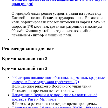
прав (видео)
Очередной лихач решил устроить ралли на трассе под
Елгавой — полицейские, патрулировавшие Елгавский
край, зафиксировали пролет автомобиля марки BMW на
скорости 170 км/ч там, где знаки разрешают максимум
90 км/ч. Финиш у этой поездки оказался крайне
печальным - штраф и лишение прав.
Рекомендованно для вас
Криминальный топ 3
Криминальный топ 3
400 литров похищенного бензина, наркотики, краденые
номера: в Риге задержали грабителей
(2)
Полицейские рижского Восточного управления
Госполиции пресекли деятельность…
Нападение в Вецаки и развращение малолетних: об
арестах в Риге и Малпилсе
В Рижском регионе за последнее время проведена…
Обгон на трассе А8 стоил водителю BMW 1400 евро и