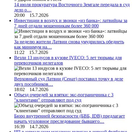
14 июля прокуратура Восточного Земгале передала в суд
дело о…
20:00 15.7.2026
Инвестиции в воздух и звонки «из банка»: латвийцы за
7 дней отдали мошенникам более 360 000
За неделю жители Латвии снова умудрились обеднеть
как минимум на…
11:22 15.7.2026
Везли 13 индусов в кузове IVECO: 5 лет тюрьмы для
перевозчиков нелегалов
Верховный суд Латвии (Сенат) поставил точку в деле
двух пособников…
18:02 14.7.2026
Объезд очередей за взятки: экс-пограничника с 3
"клиентами" отправляют под суд
Бюро внутренней безопасности (БВБ, IDB) предлагает
начать уголовное преследование бывшего…
16:39 14.7.2026
ЧП в юрмальском магазине: хулиган в черной футболке