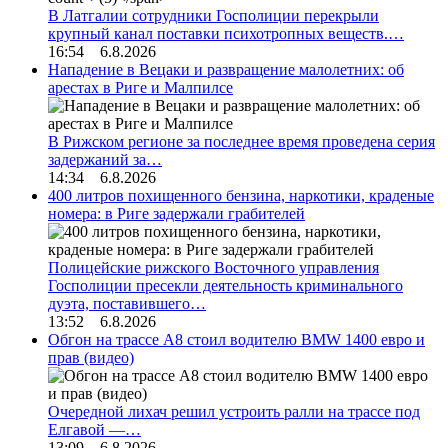
В Латгалии сотрудники Госполиции перекрыли
крупный канал поставки психотропных веществ.…
16:54 6.8.2026
Нападение в Вецаки и развращение малолетних: об
арестах в Риге и Малпилсе
В Рижском регионе за последнее время проведена серия
задержаний за…
14:34 6.8.2026
400 литров похищенного бензина, наркотики, краденые
номера: в Риге задержали грабителей
Полицейские рижского Восточного управления
Госполиции пресекли деятельность криминального
дуэта, поставившего…
13:52 6.8.2026
Обгон на трассе А8 стоил водителю BMW 1400 евро и
прав (видео)
Очередной лихач решил устроить ралли на трассе под
Елгавой —…
13:09 6.8.2026