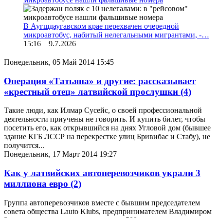
В Аугшдаугавском крае перехвачен очередной
микроавтобус, набитый нелегальными мигрантами, -…
15:16 9.7.2026
Понедельник, 05 Май 2014 15:45
Операция «Татьяна» и другие: рассказывает
«крестный отец» латвийской прослушки
(4)
Такие люди, как Илмар Сусейс, о своей профессиональной
деятельности приучены не говорить. И купить билет, чтобы
посетить его, как открывшийся на днях Угловой дом (бывшее
здание КГБ ЛССР на перекрестке улиц Бривибас и Стабу), не
получится...
Понедельник, 17 Март 2014 19:27
Как у латвийских автоперевозчиков украли 3
миллиона евро
(2)
Группа автоперевозчиков вместе с бывшим председателем
совета общества Lauto Klubs, предпринимателем Владимиром