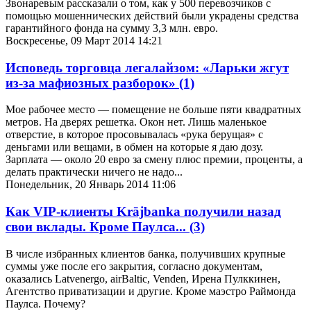
Звонаревым рассказали о том, как у 500 перевозчиков с
помощью мошеннических действий были украдены средства
гарантийного фонда на сумму 3,3 млн. евро.
Воскресенье, 09 Март 2014 14:21
Исповедь торговца легалайзом: «Ларьки жгут
из-за мафиозных разборок»
(1)
Мое рабочее место — помещение не больше пяти квадратных
метров. На дверях решетка. Окон нет. Лишь маленькое
отверстие, в которое просовывалась «рука берущая» с
деньгами или вещами, в обмен на которые я даю дозу.
Зарплата — около 20 евро за смену плюс премии, проценты, а
делать практически ничего не надо...
Понедельник, 20 Январь 2014 11:06
Как VIP-клиенты Krājbanka получили назад
свои вклады. Кроме Паулса...
(3)
В числе избранных клиентов банка, получивших крупные
суммы уже после его закрытия, согласно документам,
оказались Latvenergo, airBaltic, Venden, Ирена Пулккинен,
Агентство приватизации и другие. Кроме маэстро Раймонда
Паулса. Почему?