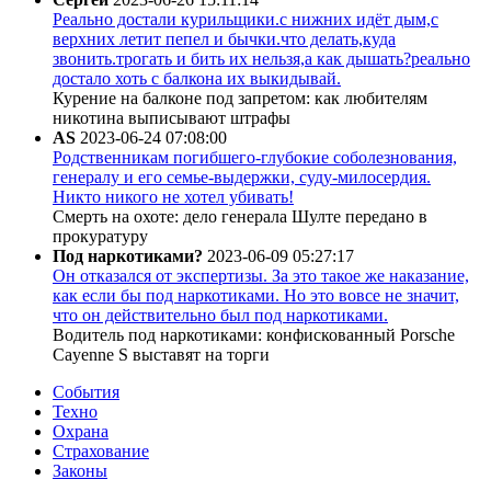
Реально достали курильщики.с нижних идёт дым,с
верхних летит пепел и бычки.что делать,куда
звонить.трогать и бить их нельзя,а как дышать?реально
достало хоть с балкона их выкидывай.
Курение на балконе под запретом: как любителям
никотина выписывают штрафы
AS
2023-06-24 07:08:00
Родственникам погибшего-глубокие соболезнования,
генералу и его семье-выдержки, суду-милосердия.
Никто никого не хотел убивать!
Смерть на охоте: дело генерала Шулте передано в
прокуратуру
Под наркотиками?
2023-06-09 05:27:17
Он отказался от экспертизы. За это такое же наказание,
как если бы под наркотиками. Но это вовсе не значит,
что он действительно был под наркотиками.
Водитель под наркотиками: конфискованный Porsche
Cayenne S выставят на торги
События
Техно
Охрана
Страхование
Законы