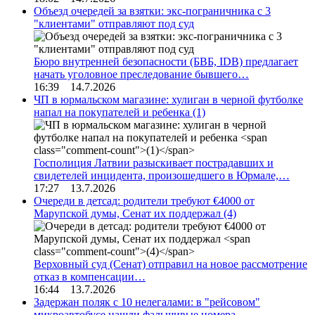
Объезд очередей за взятки: экс-пограничника с 3
"клиентами" отправляют под суд
Бюро внутренней безопасности (БВБ, IDB) предлагает
начать уголовное преследование бывшего…
16:39 14.7.2026
ЧП в юрмальском магазине: хулиган в черной футболке
напал на покупателей и ребенка
(1)
Госполиция Латвии разыскивает пострадавших и
свидетелей инцидента, произошедшего в Юрмале,…
17:27 13.7.2026
Очереди в детсад: родители требуют €4000 от
Марупской думы, Сенат их поддержал
(4)
Верховный суд (Сенат) отправил на новое рассмотрение
отказ в компенсации…
16:44 13.7.2026
Задержан поляк с 10 нелегалами: в "рейсовом"
микроавтобусе нашли фальшивые номера