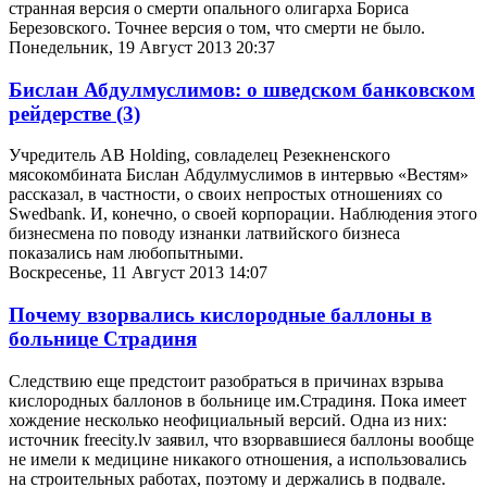
странная версия о смерти опального олигарха Бориса
Березовского. Точнее версия о том, что смерти не было.
Понедельник, 19 Август 2013 20:37
Бислан Абдулмуслимов: о шведском банковском
рейдерстве
(3)
Учредитель AB Holding, совладелец Резекненского
мясокомбината Бислан Абдулмуслимов в интервью «Вестям»
рассказал, в частности, о своих непростых отношениях со
Swedbank. И, конечно, о своей корпорации. Наблюдения этого
бизнесмена по поводу изнанки латвийского бизнеса
показались нам любопытными.
Воскресенье, 11 Август 2013 14:07
Почему взорвались кислородные баллоны в
больнице Страдиня
Следствию еще предстоит разобраться в причинах взрыва
кислородных баллонов в больнице им.Страдиня. Пока имеет
хождение несколько неофициальный версий. Одна из них:
источник freecity.lv заявил, что взорвавшиеся баллоны вообще
не имели к медицине никакого отношения, а использовались
на строительных работах, поэтому и держались в подвале.