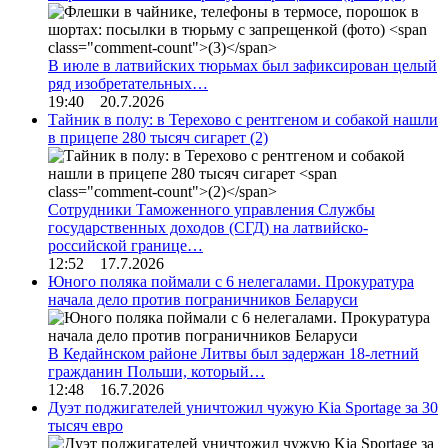
В июле в латвийских тюрьмах был зафиксирован целый
ряд изобретательных…
19:40 20.7.2026
Тайник в полу: в Терехово с рентгеном и собакой нашли
в прицепе 280 тысяч сигарет
(2)
Сотрудники Таможенного управления Службы
государственных доходов (СГД) на латвийско-
российской границе…
12:52 17.7.2026
Юного поляка поймали с 6 нелегалами. Прокуратура
начала дело против пограничников Беларуси
В Кедайнском районе Литвы был задержан 18-летний
гражданин Польши, который…
12:48 16.7.2026
Дуэт поджигателей уничтожил чужую Kia Sportage за 30
тысяч евро