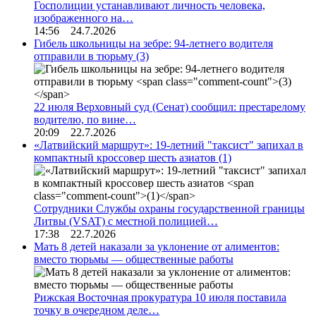
Госполиции устанавливают личность человека,
изображенного на…
14:56 24.7.2026
Гибель школьницы на зебре: 94-летнего водителя
отправили в тюрьму
(3)
22 июля Верховный суд (Сенат) сообщил: престарелому
водителю, по вине…
20:09 22.7.2026
«Латвийский маршрут»: 19-летний "таксист" запихал в
компактный кроссовер шесть азиатов
(1)
Сотрудники Службы охраны государственной границы
Литвы (VSAT) с местной полицией…
17:38 22.7.2026
Мать 8 детей наказали за уклонение от алиментов:
вместо тюрьмы — общественные работы
Рижская Восточная прокуратура 10 июля поставила
точку в очередном деле…