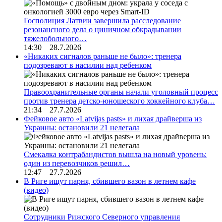
Госполиция Латвии завершила расследование
резонансного дела о циничном обкрадывании
тяжелобольного…
14:30 28.7.2026
«Никаких сигналов раньше не было»: тренера
подозревают в насилии над ребенком
Правоохранительные органы начали уголовный процесс
против тренера детско-юношеского хоккейного клуба…
21:34 27.7.2026
Фейковое авто «Latvijas pasts» и лихая драйверша из
Украины: остановили 21 нелегала
Смекалка контрабандистов вышла на новый уровень:
один из перевозчиков решил…
12:47 27.7.2026
В Риге ищут парня, сбившего вазон в летнем кафе
(видео)
Сотрудники Рижского Северного управления