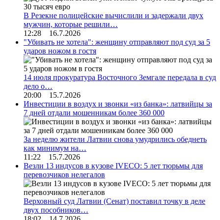
В Резекне полицейские вычислили и задержали двух
мужчин, которые решили…
12:28 16.7.2026
"Убивать не хотела": женщину отправляют под суд за 5
ударов ножом в гостя
14 июля прокуратура Восточного Земгале передала в суд
дело о…
20:00 15.7.2026
Инвестиции в воздух и звонки «из банка»: латвийцы за
7 дней отдали мошенникам более 360 000
За неделю жители Латвии снова умудрились обеднеть
как минимум на…
11:22 15.7.2026
Везли 13 индусов в кузове IVECO: 5 лет тюрьмы для
перевозчиков нелегалов
Верховный суд Латвии (Сенат) поставил точку в деле
двух пособников…
18:02 14.7.2026