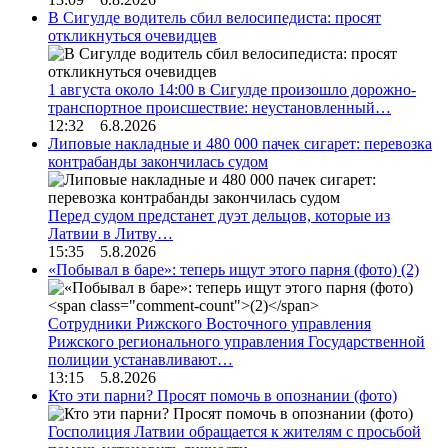
В Сигулде водитель сбил велосипедиста: просят
откликнуться очевидцев
1 августа около 14:00 в Сигулде произошло дорожно-
транспортное происшествие: неустановленный…
12:32 6.8.2026
Липовые накладные и 480 000 пачек сигарет: перевозка
контрабанды закончилась судом
Перед судом предстанет дуэт дельцов, которые из
Латвии в Литву…
15:35 5.8.2026
«Побывал в баре»: теперь ищут этого парня (фото)
(2)
Сотрудники Рижского Восточного управления
Рижского регионального управления Государственной
полиции устанавливают…
13:15 5.8.2026
Кто эти парни? Просят помочь в опознании (фото)
Госполиция Латвии обращается к жителям с просьбой