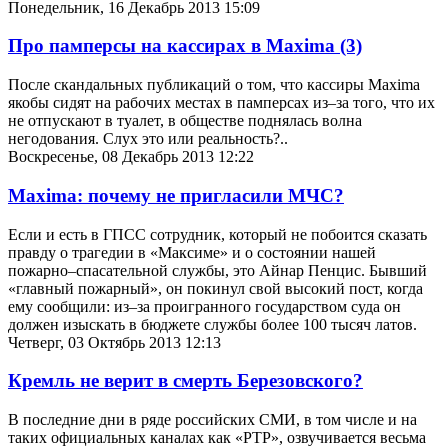
Понедельник, 16 Декабрь 2013 15:09
Про памперсы на кассирах в Maxima
(3)
После скандальных публикаций о том, что кассиры Maxima
якобы сидят на рабочих местах в памперсах из–за того, что их
не отпускают в туалет, в обществе поднялась волна
негодования. Слух это или реальность?..
Воскресенье, 08 Декабрь 2013 12:22
Maxima: почему не пригласили МЧС?
Если и есть в ГПСС сотрудник, который не побоится сказать
правду о трагедии в «Максиме» и о состоянии нашей
пожарно–спасательной службы, это Айнар Пенцис. Бывший
«главный пожарный», он покинул свой высокий пост, когда
ему сообщили: из–за проигранного государством суда он
должен изыскать в бюджете службы более 100 тысяч латов.
Четверг, 03 Октябрь 2013 12:13
Кремль не верит в смерть Березовского?
В последние дни в ряде российских СМИ, в том числе и на
таких официальных каналах как «РТР», озвучивается весьма