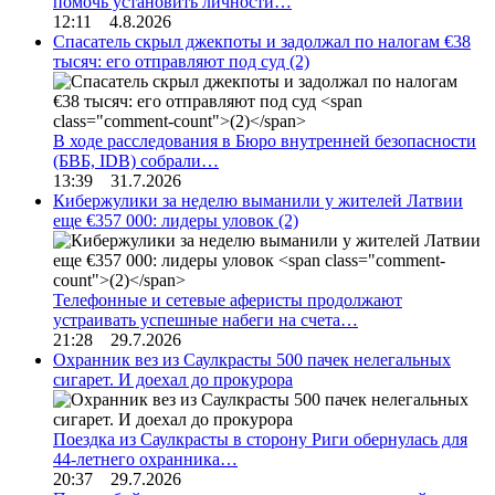
помочь установить личности…
12:11 4.8.2026
Спасатель скрыл джекпоты и задолжал по налогам €38
тысяч: его отправляют под суд
(2)
В ходе расследования в Бюро внутренней безопасности
(БВБ, IDB) собрали…
13:39 31.7.2026
Кибержулики за неделю выманили у жителей Латвии
еще €357 000: лидеры уловок
(2)
Телефонные и сетевые аферисты продолжают
устраивать успешные набеги на счета…
21:28 29.7.2026
Охранник вез из Саулкрасты 500 пачек нелегальных
сигарет. И доехал до прокурора
Поездка из Саулкрасты в сторону Риги обернулась для
44-летнего охранника…
20:37 29.7.2026