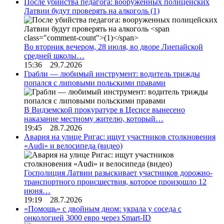
После убийства педагога: вооруженных полицейских
Латвии будут проверять на алкоголь
(1)
Во вторник вечером, 28 июля, во дворе Лиепайской
средней школы…
15:36 29.7.2026
Грабли — любимый инструмент: водитель трижды
попался с липовыми польскими правами
В Видземской прокуратуре в Цесисе вынесено
наказание местному жителю, который…
19:45 28.7.2026
Авария на улице Ригас: ищут участников столкновения
«Audi» и велосипеда (видео)
Госполиция Латвии разыскивает участников дорожно-
транспортного происшествия, которое произошло 12
июня…
19:19 28.7.2026
«Помощь» с двойным дном: украла у соседа с
онкологией 3000 евро через Smart-ID