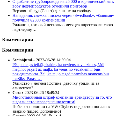
Ограбление трубопровода на 25 000 и юридический ляп:
вору нефтепродуктов отменили приговор
Верховный суд (Сенат) дал шанс на свободу…
Нападения, слежка, письма через «Swedbank»: «бывшая»
получила €2500 компенсации
Рижанин, который несколько месяцев «прессовал» свою
партнершу,…
Комментарии
Комментарии
Secinājumi...
2023-06-28 14:39:04
Pēc policijas teiktā, skaidrs, ka neviens nav atzinies, šādi
mēģinot paķert uz muļķi, ka viens no vecākiem ir bijis
noziegumavietā. Žēl, ka tā, jo tagad ticamības moments būs
mazāks. Parasti…
Убийство 7-летней Юстине: девочку убили из-за
алиментов?
Corax
2023-06-26 18:49:34
Многотысячный штраф компании-арендатору за то, что
выдали авто несовершеннолетним!
Побег от полиции на VW Citybee: подростки попали в
аварию (видео, дополнено)
Сергей
2023-06-26 15:11:14