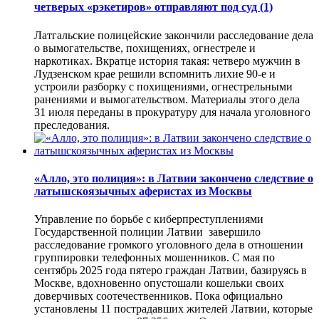
четверых «рэкетиров» отправляют под суд
(1)
Латгальские полицейские закончили расследование дела
о вымогательстве, похищениях, огнестреле и
наркотиках. Вкратце история такая: четверо мужчин в
Лудзенском крае решили вспомнить лихие 90-е и
устроили разборку с похищениями, огнестрельными
ранениями и вымогательством. Материалы этого дела
31 июля переданы в прокуратуру для начала уголовного
преследования.
«Алло, это полиция»: в Латвии закончено следствие о
латышскоязычных аферистах из Москвы
Управление по борьбе с киберпреступлениями
Государственной полиции Латвии завершило
расследование громкого уголовного дела в отношении
группировки телефонных мошенников. С мая по
сентябрь 2025 года пятеро граждан Латвии, базируясь в
Москве, вдохновенно опустошали кошельки своих
доверчивых соотечественников. Пока официально
установлены 11 пострадавших жителей Латвии, которые