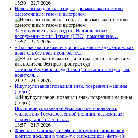
15:30 22.7.2026
Нелегалы кидались в солдат дровами: им ответили
слезоточивым газом и выстрелом
За минувшие сутки солдаты Национальных
вооруженных сил Латвии (НВС), помогавшие…
13:57 22.7.2026
«Вы сначала откажитесь, а потом зовите адвоката!»: как
водитель без прав проиграл суд
17 июля Верховный суд (Сенат) поставил точку в деле
водителя,…
21:22 21.7.2026
Ищут хулиганов: повалили знак, повредили машины
(видео)
Восточное управление Рижского регионального
управления Государственной полиции разыскивает
парней, запечатленных…
13:57 21.7.2026
Флешки в чайнике, телефоны в термосе, порошок в
шортах: посылки в тюрьму с запрещенкой (фото)
(3)