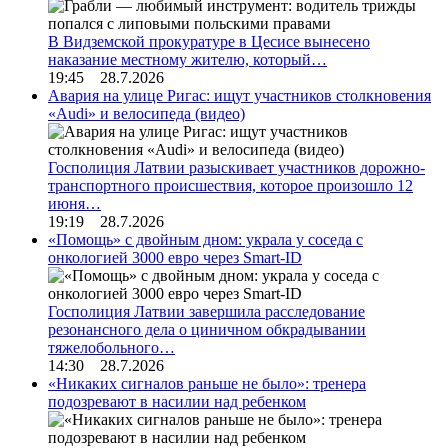
В Видземской прокуратуре в Цесисе вынесено
наказание местному жителю, который…
19:45 28.7.2026
Авария на улице Ригас: ищут участников столкновения
«Audi» и велосипеда (видео)
Госполиция Латвии разыскивает участников дорожно-
транспортного происшествия, которое произошло 12
июня…
19:19 28.7.2026
«Помощь» с двойным дном: украла у соседа с
онкологией 3000 евро через Smart-ID
Госполиция Латвии завершила расследование
резонансного дела о циничном обкрадывании
тяжелобольного…
14:30 28.7.2026
«Никаких сигналов раньше не было»: тренера
подозревают в насилии над ребенком