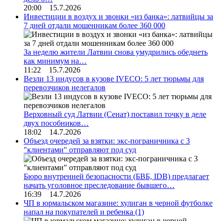
20:00 15.7.2026
Инвестиции в воздух и звонки «из банка»: латвийцы за
7 дней отдали мошенникам более 360 000
За неделю жители Латвии снова умудрились обеднеть
как минимум на…
11:22 15.7.2026
Везли 13 индусов в кузове IVECO: 5 лет тюрьмы для
перевозчиков нелегалов
Верховный суд Латвии (Сенат) поставил точку в деле
двух пособников…
18:02 14.7.2026
Объезд очередей за взятки: экс-пограничника с 3
"клиентами" отправляют под суд
Бюро внутренней безопасности (БВБ, IDB) предлагает
начать уголовное преследование бывшего…
16:39 14.7.2026
ЧП в юрмальском магазине: хулиган в черной футболке
напал на покупателей и ребенка
(1)