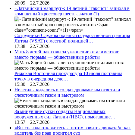
20:09 22.7.2026
«Латвийский маршрут»: 19-летний "таксист" запихал в
компактный кроссовер шесть азиатов
(1)
Сотрудники Службы охраны государственной границы
Литвы (VSAT) с местной полицией…
17:38 22.7.2026
Мать 8 детей наказали за уклонение от алиментов:
вместо тюрьмы — общественные работы
Рижская Восточная прокуратура 10 июля поставила
точку в очередном деле…
15:30 22.7.2026
Нелегалы кидались в солдат дровами: им ответили
слезоточивым газом и выстрелом
За минувшие сутки солдаты Национальных
вооруженных сил Латвии (НВС), помогавшие…
13:57 22.7.2026
«Вы сначала откажитесь, а потом зовите адвоката!»: как
водитель без прав проиграл суд