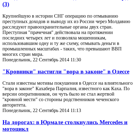
(3)
Крупнейшую в истории СНГ операцию по отмыванию
преступных доходов и выводу их из России через Молдавию
расследуют правоохранительные органы двух стран.
Преступная "прачечная" действовала на протяжении
последних четырех лет и позволяла мошенникам,
использовавшим одну и ту же схему, отмывать деньги в
промышленных масштабах - таких, что превышают ВВП
многих стран мира.
Понедельник, 22 Сентябрь 2014 11:30
"Кровники" настигли "вора в законе" в Одессе
Стали известны мотивы покушения в Одессе на влиятельного
"вора в законе" Кахабера Парпалия, известного как Каха. По
версии оперативников, он чуть было не стал жертвой
"кровной мести" со стороны родственников чеченского
авторитета.
Понедельник, 22 Сентябрь 2014 11:13
На дорогах: в Юрмале столкнулись Mercedes и
мотоцикл