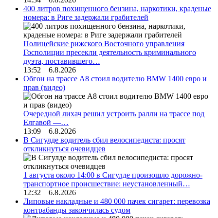
400 литров похищенного бензина, наркотики, краденые
номера: в Риге задержали грабителей
Полицейские рижского Восточного управления
Госполиции пресекли деятельность криминального
дуэта, поставившего…
13:52 6.8.2026
Обгон на трассе А8 стоил водителю BMW 1400 евро и
прав (видео)
Очередной лихач решил устроить ралли на трассе под
Елгавой —…
13:09 6.8.2026
В Сигулде водитель сбил велосипедиста: просят
откликнуться очевидцев
1 августа около 14:00 в Сигулде произошло дорожно-
транспортное происшествие: неустановленный…
12:32 6.8.2026
Липовые накладные и 480 000 пачек сигарет: перевозка
контрабанды закончилась судом