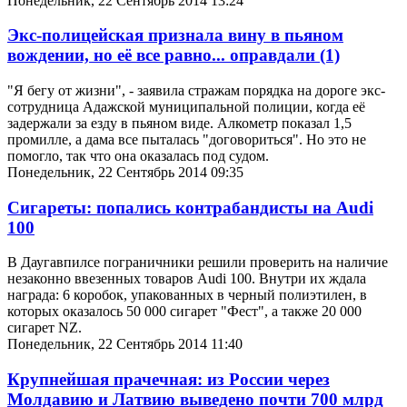
Понедельник, 22 Сентябрь 2014 13:24
Экс-полицейская признала вину в пьяном
вождении, но её все равно... оправдали
(1)
"Я бегу от жизни", - заявила стражам порядка на дороге экс-
сотрудница Адажской муниципальной полиции, когда её
задержали за езду в пьяном виде. Алкометр показал 1,5
промилле, а дама все пыталась "договориться". Но это не
помогло, так что она оказалась под судом.
Понедельник, 22 Сентябрь 2014 09:35
Сигареты: попались контрабандисты на Audi
100
В Даугавпилсе пограничники решили проверить на наличие
незаконно ввезенных товаров Audi 100. Внутри их ждала
награда: 6 коробок, упакованных в черный полиэтилен, в
которых оказалось 50 000 сигарет "Фест", а также 20 000
сигарет NZ.
Понедельник, 22 Сентябрь 2014 11:40
Крупнейшая прачечная: из России через
Молдавию и Латвию выведено почти 700 млрд