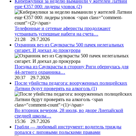
Кибержулики за неделю выманили у жителей Латвии
еще €357 000: лидеры уловок
(2)
Телефонные и сетевые аферисты продолжают
устраивать успешные набеги на счета…
21:28 29.7.2026
Охранник вез из Саулкрасты 500 пачек нелегальных
сигарет. И доехал до прокурора
Поездка из Саулкрасты в сторону Риги обернулась для
44-летнего охранника…
20:37 29.7.2026
После убийства педагога: вооруженных полицейских
Латвии будут проверять на алкоголь
(1)
Во вторник вечером, 28 июля, во дворе Лиепайской
средней школы…
15:36 29.7.2026
Грабли — любимый инструмент: водитель трижды
попался с липовыми польскими правами