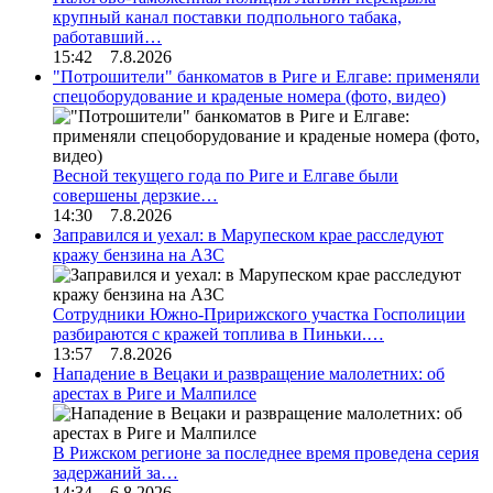
крупный канал поставки подпольного табака,
работавший…
15:42 7.8.2026
"Потрошители" банкоматов в Риге и Елгаве: применяли
спецоборудование и краденые номера (фото, видео)
Весной текущего года по Риге и Елгаве были
совершены дерзкие…
14:30 7.8.2026
Заправился и уехал: в Марупеском крае расследуют
кражу бензина на АЗС
Сотрудники Южно-Пририжского участка Госполиции
разбираются с кражей топлива в Пиньки.…
13:57 7.8.2026
Нападение в Вецаки и развращение малолетних: об
арестах в Риге и Малпилсе
В Рижском регионе за последнее время проведена серия
задержаний за…
14:34 6.8.2026