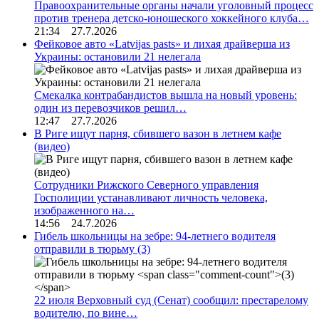
Правоохранительные органы начали уголовный процесс
против тренера детско-юношеского хоккейного клуба…
21:34 27.7.2026
Фейковое авто «Latvijas pasts» и лихая драйверша из
Украины: остановили 21 нелегала
Смекалка контрабандистов вышла на новый уровень:
один из перевозчиков решил…
12:47 27.7.2026
В Риге ищут парня, сбившего вазон в летнем кафе
(видео)
Сотрудники Рижского Северного управления
Госполиции устанавливают личность человека,
изображенного на…
14:56 24.7.2026
Гибель школьницы на зебре: 94-летнего водителя
отправили в тюрьму
(3)
22 июля Верховный суд (Сенат) сообщил: престарелому
водителю, по вине…