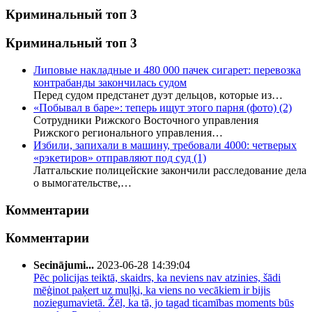
Криминальный топ 3
Криминальный топ 3
Липовые накладные и 480 000 пачек сигарет: перевозка
контрабанды закончилась судом
Перед судом предстанет дуэт дельцов, которые из…
«Побывал в баре»: теперь ищут этого парня (фото)
(2)
Сотрудники Рижского Восточного управления
Рижского регионального управления…
Избили, запихали в машину, требовали 4000: четверых
«рэкетиров» отправляют под суд
(1)
Латгальские полицейские закончили расследование дела
о вымогательстве,…
Комментарии
Комментарии
Secinājumi...
2023-06-28 14:39:04
Pēc policijas teiktā, skaidrs, ka neviens nav atzinies, šādi
mēģinot paķert uz muļķi, ka viens no vecākiem ir bijis
noziegumavietā. Žēl, ka tā, jo tagad ticamības moments būs