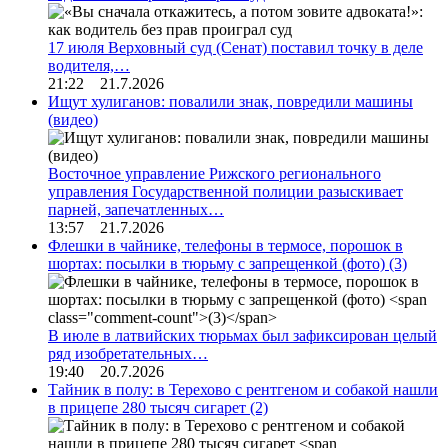
17 июля Верховный суд (Сенат) поставил точку в деле
водителя,…
21:22 21.7.2026
Ищут хулиганов: повалили знак, повредили машины
(видео)
Восточное управление Рижского регионального
управления Государственной полиции разыскивает
парней, запечатленных…
13:57 21.7.2026
Флешки в чайнике, телефоны в термосе, порошок в
шортах: посылки в тюрьму с запрещенкой (фото)
(3)
В июле в латвийских тюрьмах был зафиксирован целый
ряд изобретательных…
19:40 20.7.2026
Тайник в полу: в Терехово с рентгеном и собакой нашли
в прицепе 280 тысяч сигарет
(2)