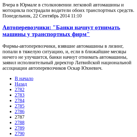
Вчера в Юрмале в столкновении легковой автомашины и
мотоцикла пострадали водители обоих транспортных средств.
Понедельник, 22 Сентябрь 2014 11:10
Автоперевозчики: "Банки начнут отнимать
машины у транспортных фирм"
Фирмы-автоперевозчики, взявшие автомашины в лизинг,
попали в тяжелую ситуацию, и, если в ближайшие месяцы
ничего не улучшится, банки начнут отнимать автомашины,
заявил исполнительный директор Латвийской национальной
ассоциации автоперевозчиков Оскар Юхневич.
В начало
Назад
2782
2783
2784
2785
2786
2787
2788
2789
2790