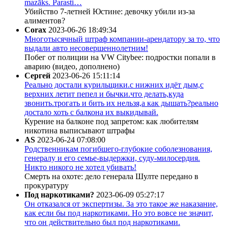
mazāks. Parasti…
Убийство 7-летней Юстине: девочку убили из-за
алиментов?
Corax
2023-06-26 18:49:34
Многотысячный штраф компании-арендатору за то, что
выдали авто несовершеннолетним!
Побег от полиции на VW Citybee: подростки попали в
аварию (видео, дополнено)
Сергей
2023-06-26 15:11:14
Реально достали курильщики.с нижних идёт дым,с
верхних летит пепел и бычки.что делать,куда
звонить.трогать и бить их нельзя,а как дышать?реально
достало хоть с балкона их выкидывай.
Курение на балконе под запретом: как любителям
никотина выписывают штрафы
AS
2023-06-24 07:08:00
Родственникам погибшего-глубокие соболезнования,
генералу и его семье-выдержки, суду-милосердия.
Никто никого не хотел убивать!
Смерть на охоте: дело генерала Шулте передано в
прокуратуру
Под наркотиками?
2023-06-09 05:27:17
Он отказался от экспертизы. За это такое же наказание,
как если бы под наркотиками. Но это вовсе не значит,
что он действительно был под наркотиками.