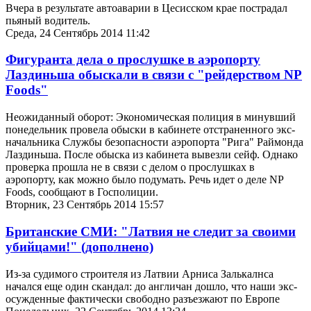
Вчера в результате автоаварии в Цесисском крае пострадал
пьяный водитель.
Среда, 24 Сентябрь 2014 11:42
Фигуранта дела о прослушке в аэропорту
Лаздиньша обыскали в связи с "рейдерством NP
Foods"
Неожиданный оборот: Экономическая полиция в минувший
понедельник провела обыски в кабинете отстраненного экс-
начальника Службы безопасности аэропорта "Рига" Раймонда
Лаздиньша. После обыска из кабинета вывезли сейф. Однако
проверка прошла не в связи с делом о прослушках в
аэропорту, как можно было подумать. Речь идет о деле NP
Foods, сообщают в Госполиции.
Вторник, 23 Сентябрь 2014 15:57
Британские СМИ: "Латвия не следит за своими
убийцами!" (дополнено)
Из-за судимого строителя из Латвии Арниса Залькалнса
начался еще один скандал: до англичан дошло, что наши экс-
осужденные фактически свободно разъезжают по Европе