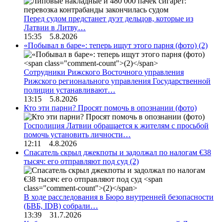
Перед судом предстанет дуэт дельцов, которые из
Латвии в Литву…
15:35 5.8.2026
«Побывал в баре»: теперь ищут этого парня (фото)
(2)
Сотрудники Рижского Восточного управления
Рижского регионального управления Государственной
полиции устанавливают…
13:15 5.8.2026
Кто эти парни? Просят помочь в опознании (фото)
Госполиция Латвии обращается к жителям с просьбой
помочь установить личности…
12:11 4.8.2026
Спасатель скрыл джекпоты и задолжал по налогам €38
тысяч: его отправляют под суд
(2)
В ходе расследования в Бюро внутренней безопасности
(БВБ, IDB) собрали…
13:39 31.7.2026