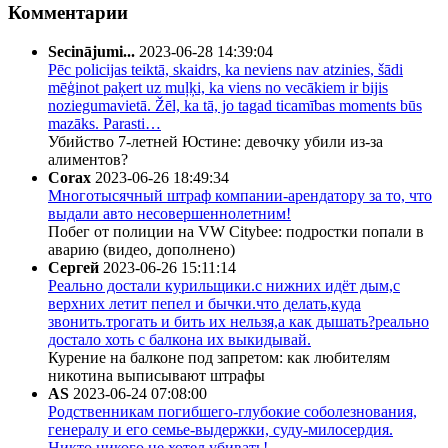
Комментарии
Secinājumi...
2023-06-28 14:39:04
Pēc policijas teiktā, skaidrs, ka neviens nav atzinies, šādi
mēģinot paķert uz muļķi, ka viens no vecākiem ir bijis
noziegumavietā. Žēl, ka tā, jo tagad ticamības moments būs
mazāks. Parasti…
Убийство 7-летней Юстине: девочку убили из-за
алиментов?
Corax
2023-06-26 18:49:34
Многотысячный штраф компании-арендатору за то, что
выдали авто несовершеннолетним!
Побег от полиции на VW Citybee: подростки попали в
аварию (видео, дополнено)
Сергей
2023-06-26 15:11:14
Реально достали курильщики.с нижних идёт дым,с
верхних летит пепел и бычки.что делать,куда
звонить.трогать и бить их нельзя,а как дышать?реально
достало хоть с балкона их выкидывай.
Курение на балконе под запретом: как любителям
никотина выписывают штрафы
AS
2023-06-24 07:08:00
Родственникам погибшего-глубокие соболезнования,
генералу и его семье-выдержки, суду-милосердия.
Никто никого не хотел убивать!