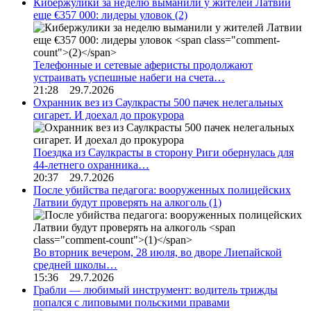
Кибержулики за неделю выманили у жителей Латвии
еще €357 000: лидеры уловок
(2)
Телефонные и сетевые аферисты продолжают
устраивать успешные набеги на счета…
21:28 29.7.2026
Охранник вез из Саулкрасты 500 пачек нелегальных
сигарет. И доехал до прокурора
Поездка из Саулкрасты в сторону Риги обернулась для
44-летнего охранника…
20:37 29.7.2026
После убийства педагога: вооруженных полицейских
Латвии будут проверять на алкоголь
(1)
Во вторник вечером, 28 июля, во дворе Лиепайской
средней школы…
15:36 29.7.2026
Грабли — любимый инструмент: водитель трижды
попался с липовыми польскими правами