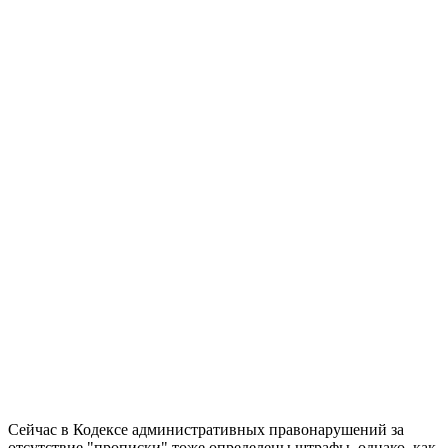
Сейчас в Кодексе административных правонарушений за
отсутствие "прописки" тоже определены штрафы, однако, как