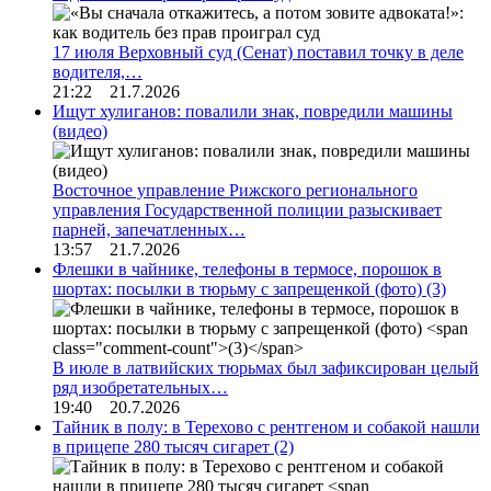
17 июля Верховный суд (Сенат) поставил точку в деле
водителя,…
21:22 21.7.2026
Ищут хулиганов: повалили знак, повредили машины
(видео)
Восточное управление Рижского регионального
управления Государственной полиции разыскивает
парней, запечатленных…
13:57 21.7.2026
Флешки в чайнике, телефоны в термосе, порошок в
шортах: посылки в тюрьму с запрещенкой (фото)
(3)
В июле в латвийских тюрьмах был зафиксирован целый
ряд изобретательных…
19:40 20.7.2026
Тайник в полу: в Терехово с рентгеном и собакой нашли
в прицепе 280 тысяч сигарет
(2)