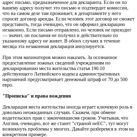
адрес письмо, предназначенное для декларанта. Если он по
вашему адресу получит это письмо и подтвердит комиссии,
что на самом деле там проживает, в департаменте у него
спросят договор аренды. Если человек этот договор не сможет
представить, тогда очевидно, что он оформил декларацию
незаконно. Если письмо отправлено, но человек не приходит
— значит, он послания не получил и действительно по
указанному адресу не живет. В обоих случаях в течение
месяца эта незаконная декларация аннулируется.
При этом махинаторов можно наказать. За осознанное
предоставление ложных сведений учреждениям по
декларированию места жительства статья 190.10
действующего Латвийского кодекса административных
нарушений предусматривает денежный штраф от 70 до 500
евро.
"Прописка" и права вождения
Декларация места жительства иногда играет ключевую роль в
довольно неожиданных случаях. Скажем, при обмене
водительских прав с закончившисмя сроком. Учитывая, что
Англия, очевидно, все же станет "страной неЕС", тут могут
возникнуть проблемы у многих. Давайте разберемся в этом на
конкретном примере.