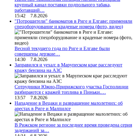
крупный канал поставки подпольного табака,
работавший…
15:42 7.8.2026
"Потрошители" банкоматов в Риге и Елгаве: применяли
спецоборудование и краденые номера (фото, видео)
Весной текущего года по Риге и Елгаве были
совершены дерзкие…
14:30 7.8.2026
Заправился и уехал: в Марупеском крае расследуют
кражу бензина на АЗС
Сотрудники Южно-Пририжского участка Госполиции
разбираются с кражей топлива в Пиньки.…
13:57 7.8.2026
Нападение в Вецаки и развращение малолетних: об
арестах в Риге и Малпилсе
В Рижском регионе за последнее время проведена серия
задержаний за…
14:34 6.8.2026