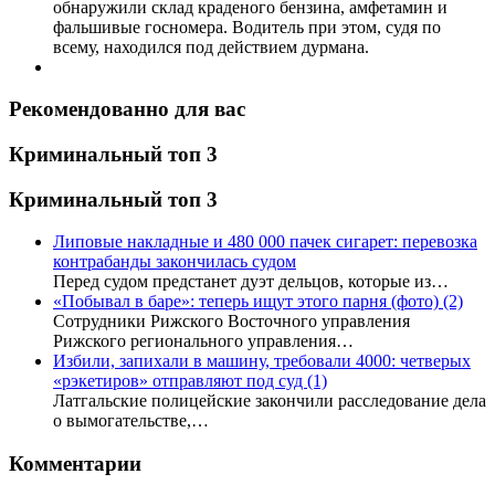
обнаружили склад краденого бензина, амфетамин и
фальшивые госномера. Водитель при этом, судя по
всему, находился под действием дурмана.
Рекомендованно для вас
Криминальный топ 3
Криминальный топ 3
Липовые накладные и 480 000 пачек сигарет: перевозка
контрабанды закончилась судом
Перед судом предстанет дуэт дельцов, которые из…
«Побывал в баре»: теперь ищут этого парня (фото)
(2)
Сотрудники Рижского Восточного управления
Рижского регионального управления…
Избили, запихали в машину, требовали 4000: четверых
«рэкетиров» отправляют под суд
(1)
Латгальские полицейские закончили расследование дела
о вымогательстве,…
Комментарии