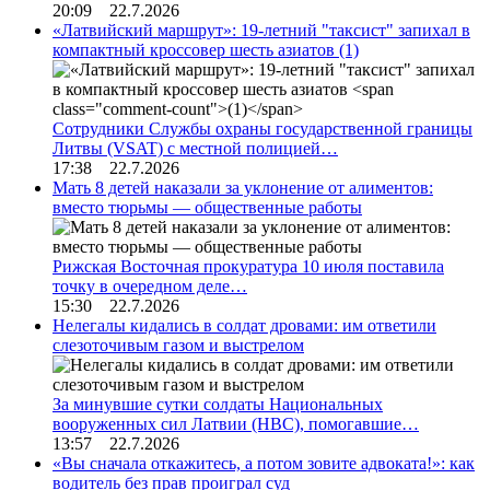
20:09 22.7.2026
«Латвийский маршрут»: 19-летний "таксист" запихал в
компактный кроссовер шесть азиатов
(1)
Сотрудники Службы охраны государственной границы
Литвы (VSAT) с местной полицией…
17:38 22.7.2026
Мать 8 детей наказали за уклонение от алиментов:
вместо тюрьмы — общественные работы
Рижская Восточная прокуратура 10 июля поставила
точку в очередном деле…
15:30 22.7.2026
Нелегалы кидались в солдат дровами: им ответили
слезоточивым газом и выстрелом
За минувшие сутки солдаты Национальных
вооруженных сил Латвии (НВС), помогавшие…
13:57 22.7.2026
«Вы сначала откажитесь, а потом зовите адвоката!»: как
водитель без прав проиграл суд