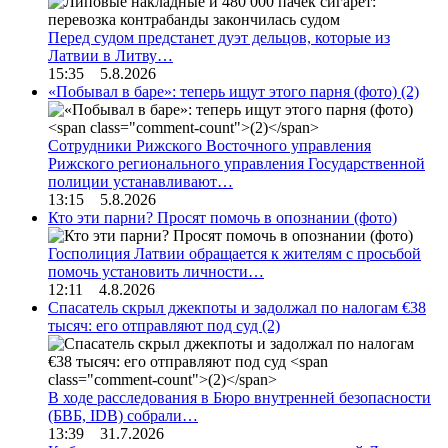
Перед судом предстанет дуэт дельцов, которые из
Латвии в Литву…
15:35 5.8.2026
«Побывал в баре»: теперь ищут этого парня (фото)
(2)
Сотрудники Рижского Восточного управления
Рижского регионального управления Государственной
полиции устанавливают…
13:15 5.8.2026
Кто эти парни? Просят помочь в опознании (фото)
Госполиция Латвии обращается к жителям с просьбой
помочь установить личности…
12:11 4.8.2026
Спасатель скрыл джекпоты и задолжал по налогам €38
тысяч: его отправляют под суд
(2)
В ходе расследования в Бюро внутренней безопасности
(БВБ, IDB) собрали…
13:39 31.7.2026