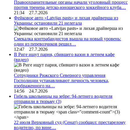
Правоохранительные органы начали уголовный процесс
против тренера детско-юношеского хоккейного клуба…
21:34 27.7.2026
Фейковое авто «Latvijas pasts» и лихая драйверша из
Украины: остановили 21 нелегала
Смекалка контрабандистов вышла на новый уровень:
один из перевозчиков решил…
12:47 27.7.2026
В Риге ищут парня, сбившего вазон в летнем кафе
(видео)
Сотрудники Рижского Северного управления
Госполиции устанавливают личность человека,
изображенного на…
14:56 24.7.2026
Гибель школьницы на зебре: 94-летнего водителя
отправили в тюрьму
(3)
22 июля Верховный суд (Сенат) сообщил: престарелому
водителю, по вине…