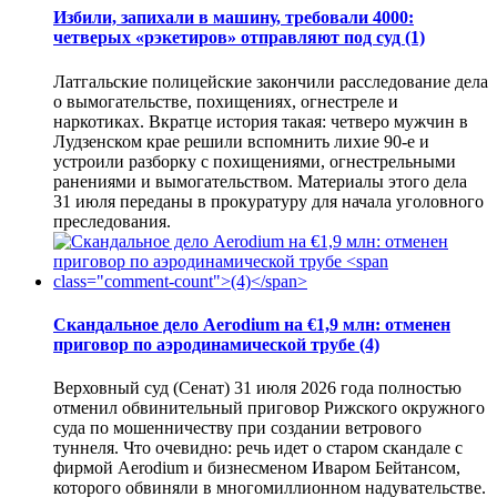
Избили, запихали в машину, требовали 4000:
четверых «рэкетиров» отправляют под суд
(1)
Латгальские полицейские закончили расследование дела
о вымогательстве, похищениях, огнестреле и
наркотиках. Вкратце история такая: четверо мужчин в
Лудзенском крае решили вспомнить лихие 90-е и
устроили разборку с похищениями, огнестрельными
ранениями и вымогательством. Материалы этого дела
31 июля переданы в прокуратуру для начала уголовного
преследования.
Скандальное дело Aerodium на €1,9 млн: отменен
приговор по аэродинамической трубе
(4)
Верховный суд (Сенат) 31 июля 2026 года полностью
отменил обвинительный приговор Рижского окружного
суда по мошенничеству при создании ветрового
туннеля. Что очевидно: речь идет о старом скандале с
фирмой Aerodium и бизнесменом Иваром Бейтансом,
которого обвиняли в многомиллионном надувательстве.