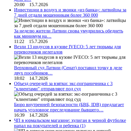
20:00 15.7.2026
Инвестиции в воздух и звонки «из банка»: латвийцы за
7 дней отдали мошенникам более 360 000
За неделю жители Латвии снова умудрились обеднеть
как минимум на…
11:22 15.7.2026
Везли 13 индусов в кузове IVECO: 5 лет тюрьмы для
перевозчиков нелегалов
Верховный суд Латвии (Сенат) поставил точку в деле
двух пособников…
18:02 14.7.2026
Объезд очередей за взятки: экс-пограничника с 3
"клиентами" отправляют под суд
Бюро внутренней безопасности (БВБ, IDB) предлагает
начать уголовное преследование бывшего…
16:39 14.7.2026
ЧП в юрмальском магазине: хулиган в черной футболке
напал на покупателей и ребенка
(1)