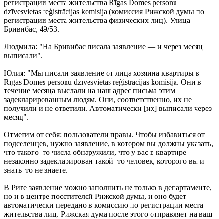
регистрации места жительства Rīgas Domes personu
dzīvesvietas reģistrācijas komisija (комиссия Рижской думы по
регистрации места жительства физических лиц). Улица
Бривибас, 49/53.
Людмила: "На Бривибас писала заявление — и через месяц
выписали".
Юлия: "Мы писали заявление от лица хозяина квартиры в
Rīgas Domes personu dzīvesvietas reģistrācijas komisija. Они в
течение месяца выслали на наш адрес письма этим
задекларированным людям. Они, соответственно, их не
получили и не ответили. Автоматически [их] выписали через
месяц".
Отметим от себя: пользователи правы. Чтобы избавиться от
подселенцев, нужно заявление, в котором вы должны указать,
что такого–то числа обнаружили, что у вас в квартире
незаконно задекларирован такой–то человек, которого вы и
знать–то не знаете.
В Риге заявление можно заполнить не только в департаменте,
но и в центре посетителей Рижской думы, и оно будет
автоматически передано в комиссию по регистрации места
жительства лиц. Рижская дума после этого отправляет на ваш