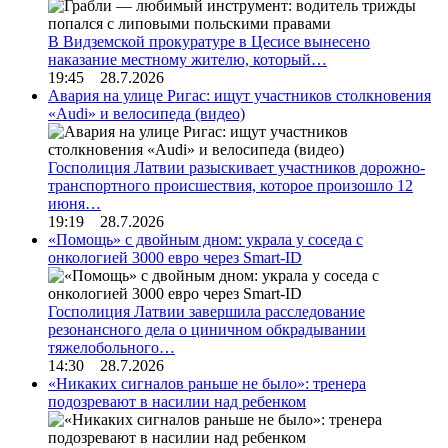
В Видземской прокуратуре в Цесисе вынесено
наказание местному жителю, который…
19:45 28.7.2026
Авария на улице Ригас: ищут участников столкновения
«Audi» и велосипеда (видео)
Госполиция Латвии разыскивает участников дорожно-
транспортного происшествия, которое произошло 12
июня…
19:19 28.7.2026
«Помощь» с двойным дном: украла у соседа с
онкологией 3000 евро через Smart-ID
Госполиция Латвии завершила расследование
резонансного дела о циничном обкрадывании
тяжелобольного…
14:30 28.7.2026
«Никаких сигналов раньше не было»: тренера
подозревают в насилии над ребенком