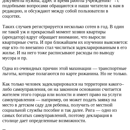
документы нужны, адрес и время работы учреждения?" - с
подобными вопросами обращаются и наши читатели к нам в
редакцию, и обсуждают между собой пользователи в
соцсетях.
Таких случаев регистрируется несколько сотен в год. В один
не такой уж и прекрасный момент хозяин квартиры
(арендатор) вдруг обращает внимание, что выросли
квартирные счета. И при ближайшем их изучении выясняется:
еще кто–то внезапно стал числиться задекларированным в его
жилье. И на него тоже расписывают расходы по выводу
мусора и пр.
Одна из очевидных причин этой махинации — транспортные
льготы, которые полагаются по карте рижанина. Но не только.
Как только человек задекларировался на территории какого–
либо самоуправления, он на законном основании считается
жителем этого города или волости и имеет право на услуги
самоуправления — например, он может подать заявку на
место в детском саду для ребенка, получить от местной
социальной службы пособие и так далее. Рига — одно из
самых богатых самоуправлений, поэтому декларация в
столице дает определенные возможности.