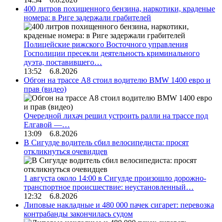
400 литров похищенного бензина, наркотики, краденые
номера: в Риге задержали грабителей
Полицейские рижского Восточного управления
Госполиции пресекли деятельность криминального
дуэта, поставившего…
13:52 6.8.2026
Обгон на трассе А8 стоил водителю BMW 1400 евро и
прав (видео)
Очередной лихач решил устроить ралли на трассе под
Елгавой —…
13:09 6.8.2026
В Сигулде водитель сбил велосипедиста: просят
откликнуться очевидцев
1 августа около 14:00 в Сигулде произошло дорожно-
транспортное происшествие: неустановленный…
12:32 6.8.2026
Липовые накладные и 480 000 пачек сигарет: перевозка
контрабанды закончилась судом