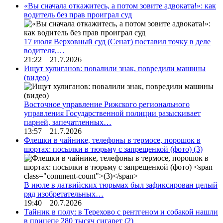
«Вы сначала откажитесь, а потом зовите адвоката!»: как
водитель без прав проиграл суд
17 июля Верховный суд (Сенат) поставил точку в деле
водителя,…
21:22 21.7.2026
Ищут хулиганов: повалили знак, повредили машины
(видео)
Восточное управление Рижского регионального
управления Государственной полиции разыскивает
парней, запечатленных…
13:57 21.7.2026
Флешки в чайнике, телефоны в термосе, порошок в
шортах: посылки в тюрьму с запрещенкой (фото)
(3)
В июле в латвийских тюрьмах был зафиксирован целый
ряд изобретательных…
19:40 20.7.2026
Тайник в полу: в Терехово с рентгеном и собакой нашли
в прицепе 280 тысяч сигарет
(2)