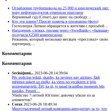
Ограбление трубопровода на 25 000 и юридический ляп:
вору нефтепродуктов отменили приговор
Верховный суд (Сенат) дал шанс на свободу…
Кто эти парни? Просят помочь в опознании (фото)
Госполиция Латвии обращается к жителям с просьбой…
Нападения, слежка, письма через «Swedbank»: «бывшая»
получила €2500 компенсации
Рижанин, который несколько месяцев «прессовал» свою
партнершу,…
Комментарии
Комментарии
Secinājumi...
2023-06-28 14:39:04
Pēc policijas teiktā, skaidrs, ka neviens nav atzinies, šādi
mēģinot paķert uz muļķi, ka viens no vecākiem ir bijis
noziegumavietā. Žēl, ka tā, jo tagad ticamības moments būs
mazāks. Parasti…
Убийство 7-летней Юстине: девочку убили из-за
алиментов?
Corax
2023-06-26 18:49:34
Многотысячный штраф компании-арендатору за то, что