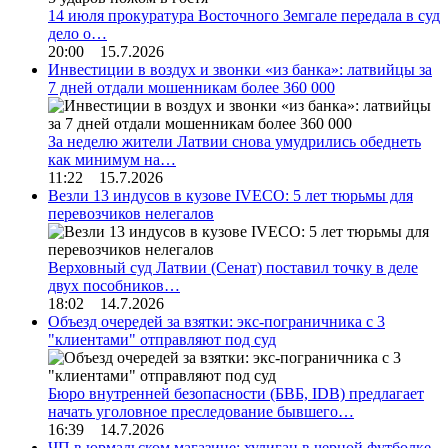
14 июля прокуратура Восточного Земгале передала в суд
дело о…
20:00 15.7.2026
Инвестиции в воздух и звонки «из банка»: латвийцы за
7 дней отдали мошенникам более 360 000
За неделю жители Латвии снова умудрились обеднеть
как минимум на…
11:22 15.7.2026
Везли 13 индусов в кузове IVECO: 5 лет тюрьмы для
перевозчиков нелегалов
Верховный суд Латвии (Сенат) поставил точку в деле
двух пособников…
18:02 14.7.2026
Объезд очередей за взятки: экс-пограничника с 3
"клиентами" отправляют под суд
Бюро внутренней безопасности (БВБ, IDB) предлагает
начать уголовное преследование бывшего…
16:39 14.7.2026
ЧП в юрмальском магазине: хулиган в черной футболке