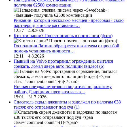
получила €2500 компенсации
Рижанин, который несколько месяцев «прессовал» свою
партнершу, а после расставания…
12:27 4.8.2026
Кто эти парни? Просят помочь в опознании (фото)
Госполиция Латвии обращается к жителям с просьбой
помочь установить личности…
12:11 4.8.2026
Пьяный на Volvo протаранил ограждение, пытался
сбежать, ломал дверь авто полиции (видео)
(6)
Ночная поездка нетрезвого водителя по рижскому
району Дзирциемс превратилась в…
15:01 31.7.2026
Спасатель скрыл джекпоты и задолжал по налогам €38
тысяч: его отправляют под суд
(1)