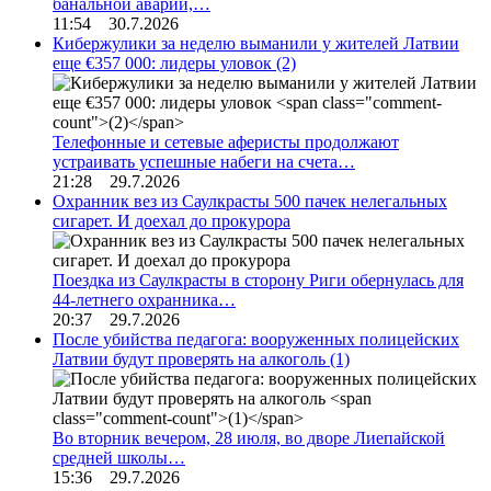
банальной аварии,…
11:54 30.7.2026
Кибержулики за неделю выманили у жителей Латвии
еще €357 000: лидеры уловок
(2)
Телефонные и сетевые аферисты продолжают
устраивать успешные набеги на счета…
21:28 29.7.2026
Охранник вез из Саулкрасты 500 пачек нелегальных
сигарет. И доехал до прокурора
Поездка из Саулкрасты в сторону Риги обернулась для
44-летнего охранника…
20:37 29.7.2026
После убийства педагога: вооруженных полицейских
Латвии будут проверять на алкоголь
(1)
Во вторник вечером, 28 июля, во дворе Лиепайской
средней школы…
15:36 29.7.2026