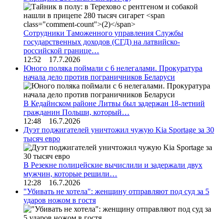
Сотрудники Таможенного управления Службы
государственных доходов (СГД) на латвийско-
российской границе…
12:52 17.7.2026
Юного поляка поймали с 6 нелегалами. Прокуратура
начала дело против пограничников Беларуси
В Кедайнском районе Литвы был задержан 18-летний
гражданин Польши, который…
12:48 16.7.2026
Дуэт поджигателей уничтожил чужую Kia Sportage за 30
тысяч евро
В Резекне полицейские вычислили и задержали двух
мужчин, которые решили…
12:28 16.7.2026
"Убивать не хотела": женщину отправляют под суд за 5
ударов ножом в гостя