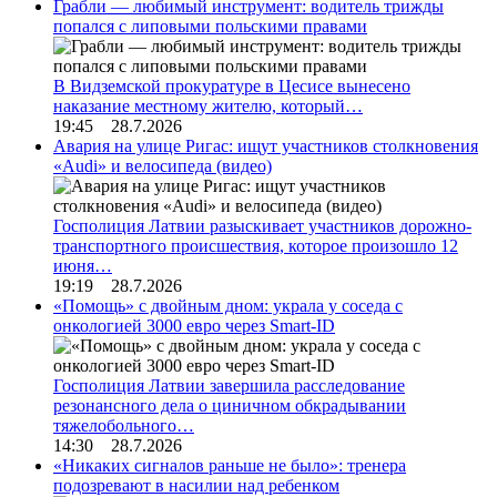
Грабли — любимый инструмент: водитель трижды
попался с липовыми польскими правами
В Видземской прокуратуре в Цесисе вынесено
наказание местному жителю, который…
19:45 28.7.2026
Авария на улице Ригас: ищут участников столкновения
«Audi» и велосипеда (видео)
Госполиция Латвии разыскивает участников дорожно-
транспортного происшествия, которое произошло 12
июня…
19:19 28.7.2026
«Помощь» с двойным дном: украла у соседа с
онкологией 3000 евро через Smart-ID
Госполиция Латвии завершила расследование
резонансного дела о циничном обкрадывании
тяжелобольного…
14:30 28.7.2026
«Никаких сигналов раньше не было»: тренера
подозревают в насилии над ребенком