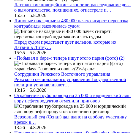
Латгальские полицейские закончили расследование дела
о вымогательстве, похищениях, огнестреле и…
15:35 5.8.2026
Липовые накладные и 480 000 пачек сигарет: перевозка
контрабанды закончилась судом
Перед судом предстанет дуэт дельцов, которые из
Латвии в Литву…
15:35 5.8.2026
«Побывал в баре»: теперь ищут этого парня (фото)
(2)
Сотрудники Рижского Восточного управления
Рижского регионального управления Государственной
полиции устанавливают…
13:15 5.8.2026
Ограбление трубопровода на 25 000 и юридический ляп:
вору нефтепродуктов отменили приговор
Верховный суд (Сенат) дал шанс на свободу участнику
врезок в…
13:26 4.8.2026
Нападения, слежка, письма через «Swedbank»: «бывшая»