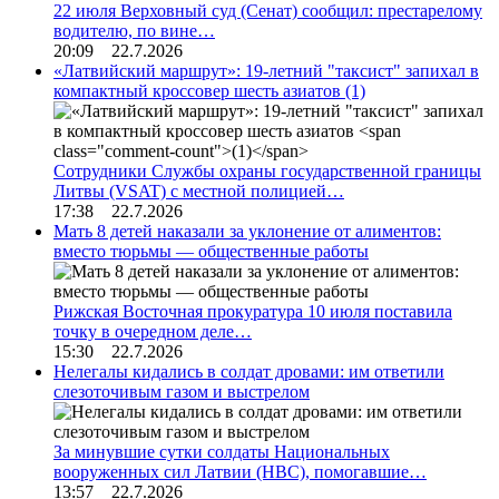
22 июля Верховный суд (Сенат) сообщил: престарелому
водителю, по вине…
20:09 22.7.2026
«Латвийский маршрут»: 19-летний "таксист" запихал в
компактный кроссовер шесть азиатов
(1)
Сотрудники Службы охраны государственной границы
Литвы (VSAT) с местной полицией…
17:38 22.7.2026
Мать 8 детей наказали за уклонение от алиментов:
вместо тюрьмы — общественные работы
Рижская Восточная прокуратура 10 июля поставила
точку в очередном деле…
15:30 22.7.2026
Нелегалы кидались в солдат дровами: им ответили
слезоточивым газом и выстрелом
За минувшие сутки солдаты Национальных
вооруженных сил Латвии (НВС), помогавшие…
13:57 22.7.2026