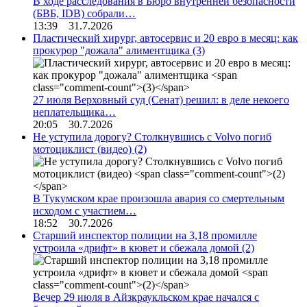
В ходе расследования в Бюро внутренней безопасности
(БВБ, IDB) собрали…
13:39 31.7.2026
Пластический хирург, автосервис и 20 евро в месяц: как
прокурор "дожала" алиментщика
(3)
27 июля Верховный суд (Сенат) решил: в деле некоего
неплательщика…
20:05 30.7.2026
Не уступила дорогу? Столкнувшись с Volvo погиб
мотоциклист (видео)
(2)
В Тукумском крае произошла авария со смертельным
исходом с участием…
18:52 30.7.2026
Старший инспектор полиции на 3,18 промилле
устроила «дрифт» в кювет и сбежала домой
(2)
Вечер 29 июля в Айзкраукльском крае начался с