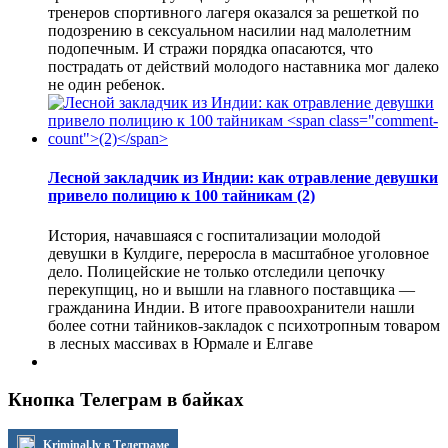
тренеров спортивного лагеря оказался за решеткой по
подозрению в сексуальном насилии над малолетним
подопечным. И стражи порядка опасаются, что
пострадать от действий молодого наставника мог далеко
не один ребенок.
Лесной закладчик из Индии: как отравление девушки
привело полицию к 100 тайникам
(2)
История, начавшаяся с госпитализации молодой
девушки в Кулдиге, переросла в масштабное уголовное
дело. Полицейские не только отследили цепочку
перекупщиц, но и вышли на главного поставщика —
гражданина Индии. В итоге правоохранители нашли
более сотни тайников-закладок с психотропным товаром
в лесных массивах в Юрмале и Елгаве
Кнопка Телеграм в байках
Kriminal.lv в Телеграме