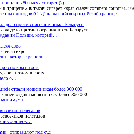
в прицепе 280 тысяч сигарет
(2)
енных доходов (СГД) на латвийско-российской границе…
ала дело против пограничников Беларуси
ражданин Польши, который…
тысяч евро
жчин, которые решили…
даров ножом в гостя
 дело о…
7 дней отдали мошенникам более 360 000
ак минимум на…
евозчиков нелегалов
вух пособников…
тами" отправляют под суд