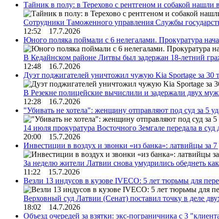
Тайник в полу: в Терехово с рентгеном и собакой нашли 
Сотрудники Таможенного управления Службы государств
12:52 17.7.2026
Юного поляка поймали с 6 нелегалами. Прокуратура нач
В Кедайнском районе Литвы был задержан 18-летний г
12:48 16.7.2026
Дуэт поджигателей уничтожил чужую Kia Sportage за 30 
В Резекне полицейские вычислили и задержали двух му
12:28 16.7.2026
"Убивать не хотела": женщину отправляют под суд за 5 у
14 июля прокуратура Восточного Земгале передала в суд
20:00 15.7.2026
Инвестиции в воздух и звонки «из банка»: латвийцы за 
За неделю жители Латвии снова умудрились обеднеть к
11:22 15.7.2026
Везли 13 индусов в кузове IVECO: 5 лет тюрьмы для пер
Верховный суд Латвии (Сенат) поставил точку в деле д
18:02 14.7.2026
Объезд очередей за взятки: экс-пограничника с 3 "клиен