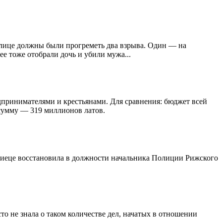
олице должны были прогреметь два взрыва. Один — на
е тоже отобрали дочь и убили мужа...
дпринимателями и крестьянами. Для сравнения: бюджет всей
 сумму — 319 миллионов латов.
рниеце восстановила в должности начальника Полиции Рижского
о не знала о таком количестве дел, начатых в отношении