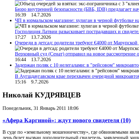
Бюро внутренней безопасности (БВБ, IDB) предлагает н
16:39 14.7.2026
ЧП в юрмальском магазине: хулиган в черной футболке н
Госполиция Латвии разыскивает пострадавших и свидет
17:27 13.7.2026
Очереди в детсад: родители требуют €4000 от Марупской
Верховный суд (Сенат) отправил на новое рассмотрение
16:44 13.7.2026
Задержан поляк с 10 нелегалами: в "рейсовом" микроав
В Аугшдаугавском крае перехвачен очередной микроавто
15:16 9.7.2026
Николай КУДРЯВЦЕВ
Понедельник, 31 Январь 2011 18:06
«Афера Каргиной»: ждут нового свидетеля
(10)
В суде по «земельному мошенничеству», где обвиняемыми являю
день будет вызван дополнительный свидетель, заявленный защ