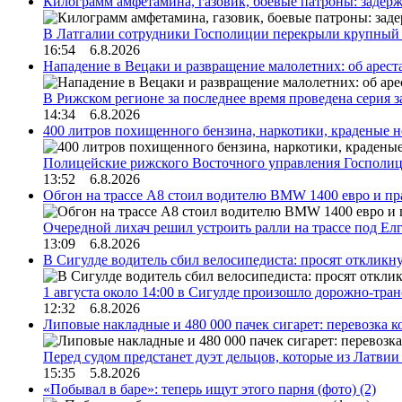
Килограмм амфетамина, газовик, боевые патроны: задер
В Латгалии сотрудники Госполиции перекрыли крупный
16:54 6.8.2026
Нападение в Вецаки и развращение малолетних: об арест
В Рижском регионе за последнее время проведена серия 
14:34 6.8.2026
400 литров похищенного бензина, наркотики, краденые н
Полицейские рижского Восточного управления Госполиц
13:52 6.8.2026
Обгон на трассе А8 стоил водителю BMW 1400 евро и пра
Очередной лихач решил устроить ралли на трассе под Е
13:09 6.8.2026
В Сигулде водитель сбил велосипедиста: просят откликн
1 августа около 14:00 в Сигулде произошло дорожно-тр
12:32 6.8.2026
Липовые накладные и 480 000 пачек сигарет: перевозка 
Перед судом предстанет дуэт дельцов, которые из Латви
15:35 5.8.2026
«Побывал в баре»: теперь ищут этого парня (фото)
(2)