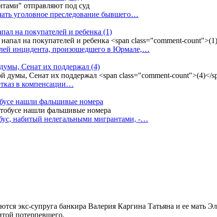
ачать уголовное преследование бывшего…
апал на покупателей и ребенка
(1)
елей инцидента, произошедшего в Юрмале,…
 думы, Сенат их поддержал
(4)
 отказ в компенсации…
тобусе нашли фальшивые номера
бус, набитый нелегальными мигрантами, -…
тся экс-супруга банкира Валерия Каргина Татьяна и ее мать Эл
итой потерпевшего.