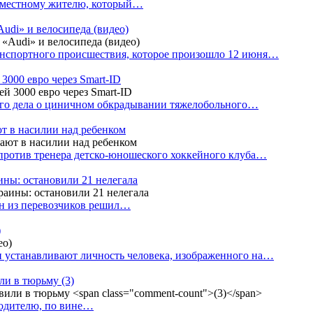
е местному жителю, который…
udi» и велосипеда (видео)
анспортного происшествия, которое произошло 12 июня…
3000 евро через Smart-ID
ого дела о циничном обкрадывании тяжелобольного…
т в насилии над ребенком
против тренера детско-юношеского хоккейного клуба…
аины: остановили 21 нелегала
ин из перевозчиков решил…
)
 устанавливают личность человека, изображенного на…
или в тюрьму
(3)
водителю, по вине…