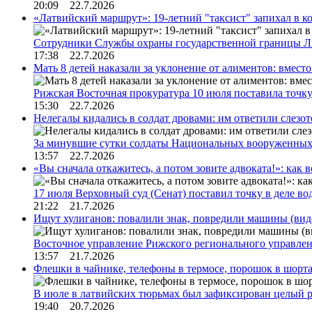
20:09 22.7.2026
«Латвийский маршрут»: 19-летний "таксист" запихал в к
Сотрудники Службы охраны государственной границы 
17:38 22.7.2026
Мать 8 детей наказали за уклонение от алиментов: вме
Рижская Восточная прокуратура 10 июля поставила точк
15:30 22.7.2026
Нелегалы кидались в солдат дровами: им ответили слезо
За минувшие сутки солдаты Национальных вооруженны
13:57 22.7.2026
«Вы сначала откажитесь, а потом зовите адвоката!»: как в
17 июля Верховный суд (Сенат) поставил точку в деле в
21:22 21.7.2026
Ищут хулиганов: повалили знак, повредили машины (вид
Восточное управление Рижского регионального управле
13:57 21.7.2026
Флешки в чайнике, телефоны в термосе, порошок в шорта
В июле в латвийских тюрьмах был зафиксирован целый 
19:40 20.7.2026