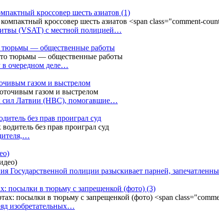
омпактный кроссовер шесть азиатов
(1)
Литвы (VSAT) с местной полицией…
сто тюрьмы — общественные работы
у в очередном деле…
точивым газом и выстрелом
х сил Латвии (НВС), помогавшие…
одитель без прав проиграл суд
одителя,…
ео)
ния Государственной полиции разыскивает парней, запечатлен
х: посылки в тюрьму с запрещенкой (фото)
(3)
ряд изобретательных…