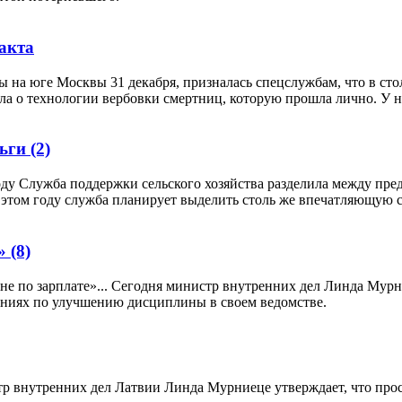
акта
ы на юге Москвы 31 декабря, призналась спецслужбам, что в ст
а о технологии вербовки смертниц, которую прошла лично. У не
ньги
(2)
ду Служба поддержки сельского хозяйства разделила между пре
в этом году служба планирует выделить столь же впечатляющую
и»
(8)
«не по зарплате»... Сегодня министр внутренних дел Линда Му
ениях по улучшению дисциплины в своем ведомстве.
тр внутренних дел Латвии Линда Мурниеце утверждает, что прост