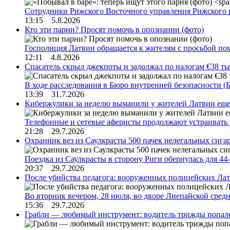
Сотрудники Рижского Восточного управления Рижского 
13:15 5.8.2026
Кто эти парни? Просят помочь в опознании (фото)
Госполиция Латвии обращается к жителям с просьбой п
12:11 4.8.2026
Спасатель скрыл джекпоты и задолжал по налогам €38 ты
В ходе расследования в Бюро внутренней безопасности 
13:39 31.7.2026
Кибержулики за неделю выманили у жителей Латвии еще
Телефонные и сетевые аферисты продолжают устраивать
21:28 29.7.2026
Охранник вез из Саулкрасты 500 пачек нелегальных сигар
Поездка из Саулкрасты в сторону Риги обернулась для 4
20:37 29.7.2026
После убийства педагога: вооруженных полицейских Лат
Во вторник вечером, 28 июля, во дворе Лиепайской сре
15:36 29.7.2026
Грабли — любимый инструмент: водитель трижды попал