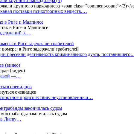
жали крупного наркодилера
(3)
 канал поставки психотропных веществ.…
ах в Риге и Малпилсе
задержаний за…
омера: в Риге задержали грабителей
ии пресекли деятельность криминального дуэта, поставившего
в (видео)
лгавой —…
уться очевидцев
анспортное происшествие: неустановленный…
контрабанды закончилась судом
и в Литву…