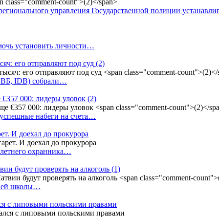
регионального управления Государственной полиции устанавл
омочь установить личности…
сяч: его отправляют под суд
(2)
(БВБ, IDB) собрали…
 €357 000: лидеры уловок
(2)
 успешные набеги на счета…
ет. И доехал до прокурора
4-летнего охранника…
вии будут проверять на алкоголь
(1)
дней школы…
ся с липовыми польскими правами