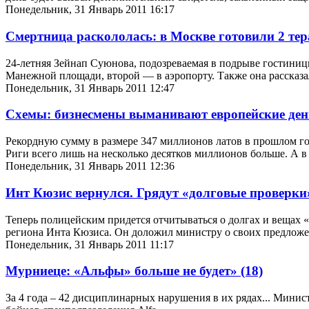
Понедельник, 31 Январь 2011 16:17
Смертница раскололась: в Москве готовили 2 тер
24-летняя Зейнап Суюнова, подозреваемая в подрыве гостиниц
Манежной площади, второй — в аэропорту. Также она рассказал
Понедельник, 31 Январь 2011 12:47
Схемы: бизнесмены выманивают европейские де
Рекордную сумму в размере 347 миллионов латов в прошлом го
Риги всего лишь на несколько десятков миллионов больше. А 
Понедельник, 31 Январь 2011 12:36
Инт Кюзис вернулся. Грядут «долговые проверк
Теперь полицейским придется отчитываться о долгах и вещах 
региона Инта Кюзиса. Он доложил министру о своих предлож
Понедельник, 31 Январь 2011 11:17
Мурниеце: «Альфы» больше не будет»
(18)
За 4 года – 42 дисциплинарных нарушения в их рядах... Минис