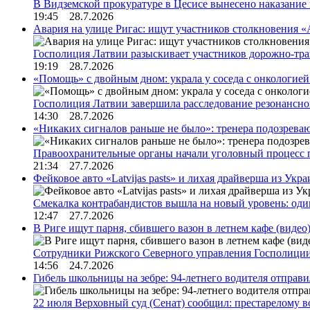
В Видземской прокуратуре в Цесисе вынесено наказани
19:45 28.7.2026
Авария на улице Ригас: ищут участников столкновения «A
Госполиция Латвии разыскивает участников дорожно-тр
19:19 28.7.2026
«Помощь» с двойным дном: украла у соседа с онкологией 
Госполиция Латвии завершила расследование резонансн
14:30 28.7.2026
«Никаких сигналов раньше не было»: тренера подозреваю
Правоохранительные органы начали уголовный процесс 
21:34 27.7.2026
Фейковое авто «Latvijas pasts» и лихая драйверша из Укр
Смекалка контрабандистов вышла на новый уровень: од
12:47 27.7.2026
В Риге ищут парня, сбившего вазон в летнем кафе (видео
Сотрудники Рижского Северного управления Госполиции
14:56 24.7.2026
Гибель школьницы на зебре: 94-летнего водителя отправ
22 июля Верховный суд (Сенат) сообщил: престарелому 