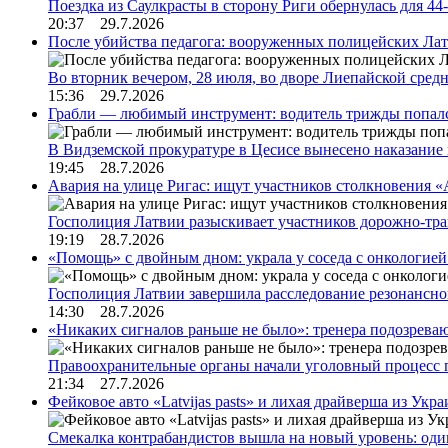
Поездка из Саулкрасты в сторону Риги обернулась для 4
20:37 29.7.2026
После убийства педагога: вооруженных полицейских Лат
Во вторник вечером, 28 июля, во дворе Лиепайской сре
15:36 29.7.2026
Грабли — любимый инструмент: водитель трижды попал
В Видземской прокуратуре в Цесисе вынесено наказани
19:45 28.7.2026
Авария на улице Ригас: ищут участников столкновения «A
Госполиция Латвии разыскивает участников дорожно-тр
19:19 28.7.2026
«Помощь» с двойным дном: украла у соседа с онкологией 
Госполиция Латвии завершила расследование резонансн
14:30 28.7.2026
«Никаких сигналов раньше не было»: тренера подозреваю
Правоохранительные органы начали уголовный процесс 
21:34 27.7.2026
Фейковое авто «Latvijas pasts» и лихая драйверша из Укр
Смекалка контрабандистов вышла на новый уровень: од