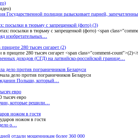
ео)
ния Государственной полиции разыскивает парней, запечатлен
х: посылки в тюрьму с запрещенкой (фото)
(3)
ряд изобретательных…
в прицепе 280 тысяч сигарет
(2)
енных доходов (СГД) на латвийско-российской границе…
ала дело против пограничников Беларуси
ражданин Польши, который…
тысяч евро
жчин, которые решили…
даров ножом в гостя
 дело о…
7 дней отдали мошенникам более 360 000