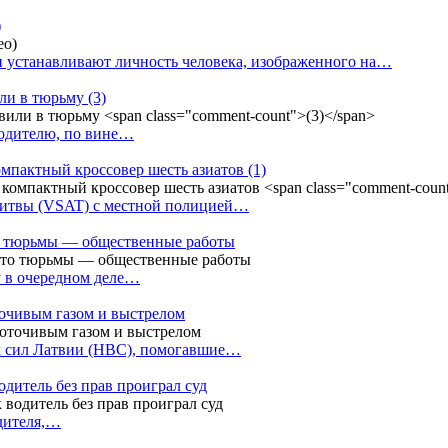
)
 устанавливают личность человека, изображенного на…
или в тюрьму
(3)
водителю, по вине…
омпактный кроссовер шесть азиатов
(1)
Литвы (VSAT) с местной полицией…
сто тюрьмы — общественные работы
у в очередном деле…
точивым газом и выстрелом
х сил Латвии (НВС), помогавшие…
одитель без прав проиграл суд
одителя,…