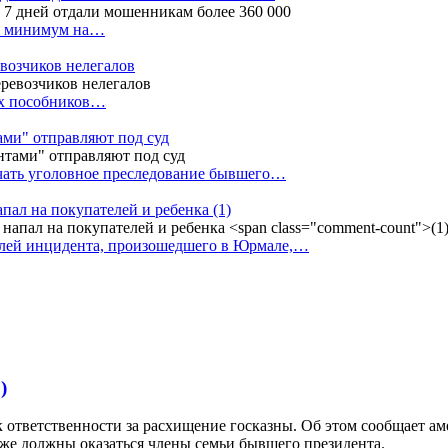
ак минимум на…
евозчиков нелегалов
вух пособников…
тами" отправляют под суд
ачать уголовное преследование бывшего…
апал на покупателей и ребенка
(1)
елей инцидента, произошедшего в Юрмале,…
)
 ответственности за расхищение госказны. Об этом сообщает ам
же должны оказаться члены семьи бывшего президента.