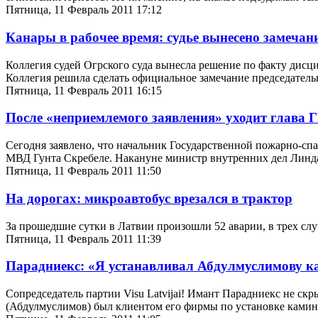
Пятница, 11 Февраль 2011 17:12
Канары в рабочее время: судье вынесено замечан
Коллегия судей Огрского суда вынесла решение по факту дисцип
Коллегия решила сделать официальное замечание председатель
Пятница, 11 Февраль 2011 16:15
После «неприемлемого заявления» уходит глава
Сегодня заявлено, что начальник Государственной пожарно-сп
МВД Гунта Скребеле. Накануне министр внутренних дел Линда
Пятница, 11 Февраль 2011 11:50
На дорогах: микроавтобус врезался в трактор
За прошедшие сутки в Латвии произошли 52 аварии, в трех слу
Пятница, 11 Февраль 2011 11:39
Парадниекс: «Я устанавливал Абдулмуслимову 
Сопредседатель партии Visu Latvijai! Имант Парадниекс не с
(Абдулмуслимов) был клиентом его фирмы по установке камино