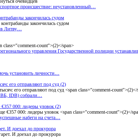
анспортное происшествие: неустановленный…
контрабанды закончилась судом
и в Литву…
регионального управления Государственной полиции устанавл
омочь установить личности…
сяч: его отправляют под суд
(2)
(БВБ, IDB) собрали…
 €357 000: лидеры уловок
(2)
 успешные набеги на счета…
ет. И доехал до прокурора