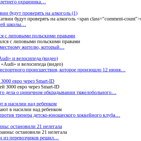
4-летнего охранника…
вии будут проверять на алкоголь
(1)
дней школы…
ся с липовыми польскими правами
е местному жителю, который…
udi» и велосипеда (видео)
анспортного происшествия, которое произошло 12 июня…
3000 евро через Smart-ID
ого дела о циничном обкрадывании тяжелобольного…
т в насилии над ребенком
против тренера детско-юношеского хоккейного клуба…
аины: остановили 21 нелегала
ин из перевозчиков решил…