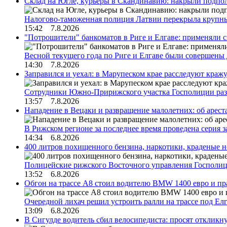
Склад на Югле, курьеры в Скандинавию: накрыли подполь
Налогово-таможенная полиция Латвии перекрыла крупны
15:42 7.8.2026
"Потрошители" банкоматов в Риге и Елгаве: применяли с
Весной текущего года по Риге и Елгаве были совершены
14:30 7.8.2026
Заправился и уехал: в Марупеском крае расследуют краж
Сотрудники Южно-Пририжского участка Госполиции раз
13:57 7.8.2026
Нападение в Вецаки и развращение малолетних: об арест
В Рижском регионе за последнее время проведена серия 
14:34 6.8.2026
400 литров похищенного бензина, наркотики, краденые н
Полицейские рижского Восточного управления Госполиц
13:52 6.8.2026
Обгон на трассе А8 стоил водителю BMW 1400 евро и пра
Очередной лихач решил устроить ралли на трассе под Е
13:09 6.8.2026
В Сигулде водитель сбил велосипедиста: просят откликн