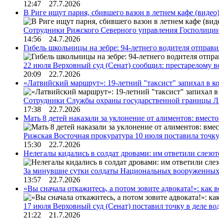
12:47 27.7.2026
В Риге ищут парня, сбившего вазон в летнем кафе (видео
Сотрудники Рижского Северного управления Госполиции
14:56 24.7.2026
Гибель школьницы на зебре: 94-летнего водителя отправ
22 июля Верховный суд (Сенат) сообщил: престарелому 
20:09 22.7.2026
«Латвийский маршрут»: 19-летний "таксист" запихал в к
Сотрудники Службы охраны государственной границы 
17:38 22.7.2026
Мать 8 детей наказали за уклонение от алиментов: вме
Рижская Восточная прокуратура 10 июля поставила точк
15:30 22.7.2026
Нелегалы кидались в солдат дровами: им ответили слезо
За минувшие сутки солдаты Национальных вооруженны
13:57 22.7.2026
«Вы сначала откажитесь, а потом зовите адвоката!»: как в
17 июля Верховный суд (Сенат) поставил точку в деле в
21:22 21.7.2026