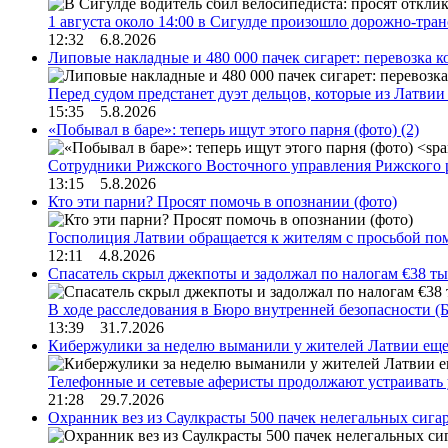
1 августа около 14:00 в Сигулде произошло дорожно-тр
12:32 6.8.2026
Липовые накладные и 480 000 пачек сигарет: перевозка 
Перед судом предстанет дуэт дельцов, которые из Латви
15:35 5.8.2026
«Побывал в баре»: теперь ищут этого парня (фото)
(2)
Сотрудники Рижского Восточного управления Рижского 
13:15 5.8.2026
Кто эти парни? Просят помочь в опознании (фото)
Госполиция Латвии обращается к жителям с просьбой п
12:11 4.8.2026
Спасатель скрыл джекпоты и задолжал по налогам €38 ты
В ходе расследования в Бюро внутренней безопасности 
13:39 31.7.2026
Кибержулики за неделю выманили у жителей Латвии еще
Телефонные и сетевые аферисты продолжают устраивать
21:28 29.7.2026
Охранник вез из Саулкрасты 500 пачек нелегальных сигар