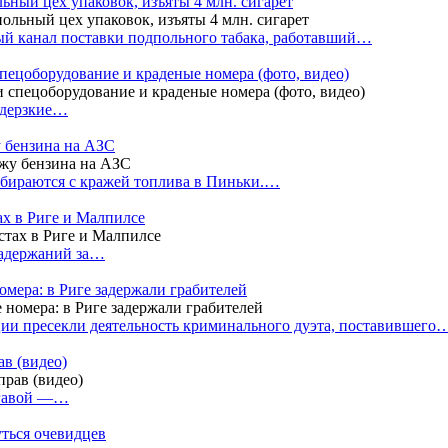
ный цех упаковок, изъяты 4 млн. сигарет
й канал поставки подпольного табака, работавший…
пецоборудование и краденые номера (фото, видео)
 дерзкие…
у бензина на АЗС
бираются с кражей топлива в Пиньки.…
ах в Риге и Малпилсе
задержаний за…
омера: в Риге задержали грабителей
ии пресекли деятельность криминального дуэта, поставившего
в (видео)
лгавой —…
уться очевидцев