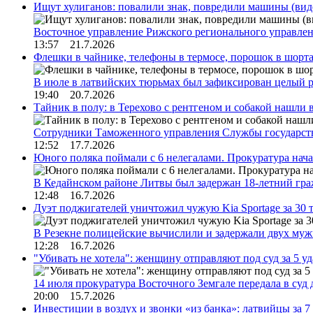
Ищут хулиганов: повалили знак, повредили машины (вид
Восточное управление Рижского регионального управле
13:57 21.7.2026
Флешки в чайнике, телефоны в термосе, порошок в шорта
В июле в латвийских тюрьмах был зафиксирован целый 
19:40 20.7.2026
Тайник в полу: в Терехово с рентгеном и собакой нашли 
Сотрудники Таможенного управления Службы государств
12:52 17.7.2026
Юного поляка поймали с 6 нелегалами. Прокуратура нач
В Кедайнском районе Литвы был задержан 18-летний г
12:48 16.7.2026
Дуэт поджигателей уничтожил чужую Kia Sportage за 30 
В Резекне полицейские вычислили и задержали двух му
12:28 16.7.2026
"Убивать не хотела": женщину отправляют под суд за 5 у
14 июля прокуратура Восточного Земгале передала в суд
20:00 15.7.2026
Инвестиции в воздух и звонки «из банка»: латвийцы за 