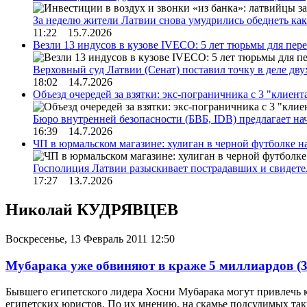
За неделю жители Латвии снова умудрились обеднеть к
11:22 15.7.2026
Везли 13 индусов в кузове IVECO: 5 лет тюрьмы для пер
Верховный суд Латвии (Сенат) поставил точку в деле д
18:02 14.7.2026
Объезд очередей за взятки: экс-пограничника с 3 "клиен
Бюро внутренней безопасности (БВБ, IDB) предлагает н
16:39 14.7.2026
ЧП в юрмальском магазине: хулиган в черной футболке н
Госполиция Латвии разыскивает пострадавших и свидет
17:27 13.7.2026
Николай КУДРЯВЦЕВ
Воскресенье, 13 Февраль 2011 12:50
Мубарака уже обвиняют в краже 5 миллиардов
(3
Бывшего египетского лидера Хосни Мубарака могут привлечь к
египетских юристов. По их мнению, на скамье подсудимых так