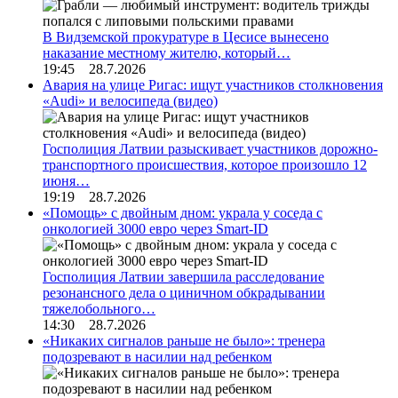
В Видземской прокуратуре в Цесисе вынесено
наказание местному жителю, который…
19:45 28.7.2026
Авария на улице Ригас: ищут участников столкновения
«Audi» и велосипеда (видео)
Госполиция Латвии разыскивает участников дорожно-
транспортного происшествия, которое произошло 12
июня…
19:19 28.7.2026
«Помощь» с двойным дном: украла у соседа с
онкологией 3000 евро через Smart-ID
Госполиция Латвии завершила расследование
резонансного дела о циничном обкрадывании
тяжелобольного…
14:30 28.7.2026
«Никаких сигналов раньше не было»: тренера
подозревают в насилии над ребенком