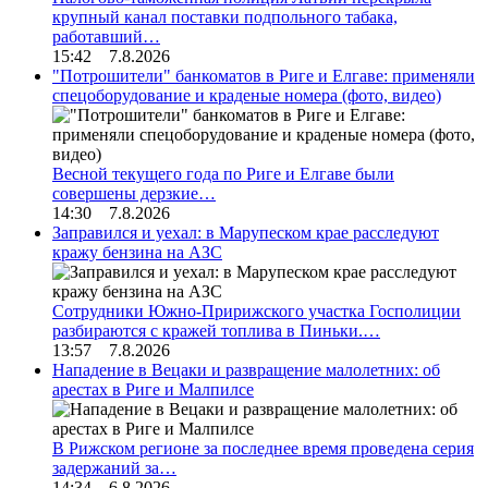
крупный канал поставки подпольного табака,
работавший…
15:42 7.8.2026
"Потрошители" банкоматов в Риге и Елгаве: применяли
спецоборудование и краденые номера (фото, видео)
Весной текущего года по Риге и Елгаве были
совершены дерзкие…
14:30 7.8.2026
Заправился и уехал: в Марупеском крае расследуют
кражу бензина на АЗС
Сотрудники Южно-Пририжского участка Госполиции
разбираются с кражей топлива в Пиньки.…
13:57 7.8.2026
Нападение в Вецаки и развращение малолетних: об
арестах в Риге и Малпилсе
В Рижском регионе за последнее время проведена серия
задержаний за…
14:34 6.8.2026