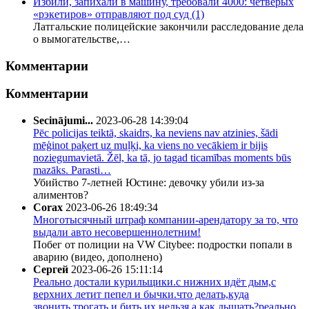
Избили, запихали в машину, требовали 4000: четверых
«рэкетиров» отправляют под суд
(1)
Латгальские полицейские закончили расследование дела
о вымогательстве,…
Комментарии
Комментарии
Secinājumi...
2023-06-28 14:39:04
Pēc policijas teiktā, skaidrs, ka neviens nav atzinies, šādi
mēģinot paķert uz muļķi, ka viens no vecākiem ir bijis
noziegumavietā. Žēl, ka tā, jo tagad ticamības moments būs
mazāks. Parasti…
Убийство 7-летней Юстине: девочку убили из-за
алиментов?
Corax
2023-06-26 18:49:34
Многотысячный штраф компании-арендатору за то, что
выдали авто несовершеннолетним!
Побег от полиции на VW Citybee: подростки попали в
аварию (видео, дополнено)
Сергей
2023-06-26 15:11:14
Реально достали курильщики.с нижних идёт дым,с
верхних летит пепел и бычки.что делать,куда
звонить.трогать и бить их нельзя,а как дышать?реально