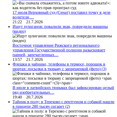
17 июля Верховный суд (Сенат) поставил точку в деле
водителя,…
21:22 21.7.2026
Ищут хулиганов: повалили знак, повредили машины
(видео)
Восточное управление Рижского регионального
управления Государственной полиции разыскивает
парней, запечатленных…
13:57 21.7.2026
Флешки в чайнике, телефоны в термосе, порошок в
шортах: посылки в тюрьму с запрещенкой (фото)
(3)
В июле в латвийских тюрьмах был зафиксирован целый
ряд изобретательных…
19:40 20.7.2026
Тайник в полу: в Терехово с рентгеном и собакой нашли
в прицепе 280 тысяч сигарет
(2)