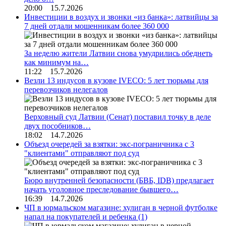
20:00 15.7.2026
Инвестиции в воздух и звонки «из банка»: латвийцы за
7 дней отдали мошенникам более 360 000
За неделю жители Латвии снова умудрились обеднеть
как минимум на…
11:22 15.7.2026
Везли 13 индусов в кузове IVECO: 5 лет тюрьмы для
перевозчиков нелегалов
Верховный суд Латвии (Сенат) поставил точку в деле
двух пособников…
18:02 14.7.2026
Объезд очередей за взятки: экс-пограничника с 3
"клиентами" отправляют под суд
Бюро внутренней безопасности (БВБ, IDB) предлагает
начать уголовное преследование бывшего…
16:39 14.7.2026
ЧП в юрмальском магазине: хулиган в черной футболке
напал на покупателей и ребенка
(1)