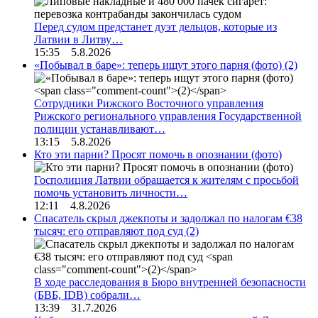
Перед судом предстанет дуэт дельцов, которые из
Латвии в Литву…
15:35 5.8.2026
«Побывал в баре»: теперь ищут этого парня (фото)
(2)
Сотрудники Рижского Восточного управления
Рижского регионального управления Государственной
полиции устанавливают…
13:15 5.8.2026
Кто эти парни? Просят помочь в опознании (фото)
Госполиция Латвии обращается к жителям с просьбой
помочь установить личности…
12:11 4.8.2026
Спасатель скрыл джекпоты и задолжал по налогам €38
тысяч: его отправляют под суд
(2)
В ходе расследования в Бюро внутренней безопасности
(БВБ, IDB) собрали…
13:39 31.7.2026