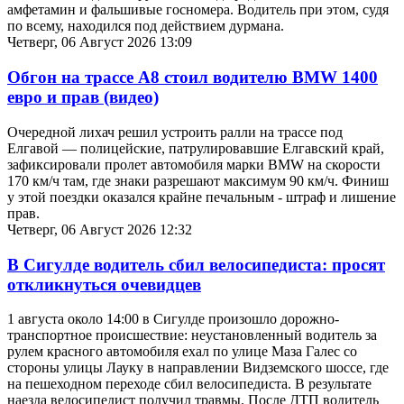
амфетамин и фальшивые госномера. Водитель при этом, судя
по всему, находился под действием дурмана.
Четверг, 06 Август 2026 13:09
Обгон на трассе А8 стоил водителю BMW 1400
евро и прав (видео)
Очередной лихач решил устроить ралли на трассе под
Елгавой — полицейские, патрулировавшие Елгавский край,
зафиксировали пролет автомобиля марки BMW на скорости
170 км/ч там, где знаки разрешают максимум 90 км/ч. Финиш
у этой поездки оказался крайне печальным - штраф и лишение
прав.
Четверг, 06 Август 2026 12:32
В Сигулде водитель сбил велосипедиста: просят
откликнуться очевидцев
1 августа около 14:00 в Сигулде произошло дорожно-
транспортное происшествие: неустановленный водитель за
рулем красного автомобиля ехал по улице Маза Галес со
стороны улицы Лауку в направлении Видземского шоссе, где
на пешеходном переходе сбил велосипедиста. В результате
наезда велосипедист получил травмы. После ДТП водитель