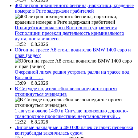
400 литров похищенного бензина, наркотики, краденые
номера: в Риге задержали грабителей
Полицейские рижского Восточного управления
Госполиции пресекли деятельность криминального
дуэта, поставившего…
13:52 6.8.2026
Обгон на трассе А8 стоил водителю BMW 1400 евро и
прав (видео)
Очередной лихач решил устроить ралли на трассе под
Елгавой —…
13:09 6.8.2026
В Сигулде водитель сбил велосипедиста: просят
откликнуться очевидцев
1 августа около 14:00 в Сигулде произошло дорожно-
транспортное происшествие: неустановленный…
12:32 6.8.2026
Липовые накладные и 480 000 пачек сигарет: перевозка
контрабанды закончилась судом