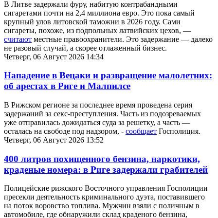
В Литве задержали фуру, набитую контрабандными
сигаретами почти на 2,4 миллиона евро. Это пока самый
крупный улов литовской таможни в 2026 году. Сами
сигареты, похоже, из подпольных латвийских цехов, —
считают
местные правоохранители. Это задержание — далеко
не разовый случай, а скорее отлаженный бизнес.
Четверг, 06 Август 2026 14:34
Нападение в Вецаки и развращение малолетних:
об арестах в Риге и Малпилсе
В Рижском регионе за последнее время проведена серия
задержаний за секс-преступления. Часть из подозреваемых
уже отправилась дожидаться суда за решетку, а часть —
осталась на свободе под надзором, -
сообщает
Госполиция.
Четверг, 06 Август 2026 13:52
400 литров похищенного бензина, наркотики,
краденые номера: в Риге задержали грабителей
Полицейские рижского Восточного управления Госполиции
пресекли деятельность криминального дуэта, поставившего
на поток воровство топлива. Мужчин взяли с поличным в
автомобиле, где обнаружили склад краденого бензина,