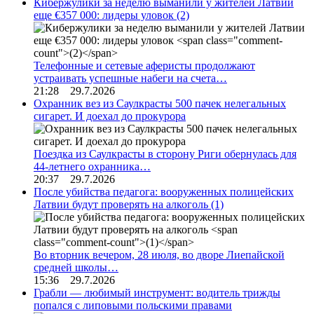
Кибержулики за неделю выманили у жителей Латвии
еще €357 000: лидеры уловок
(2)
Телефонные и сетевые аферисты продолжают
устраивать успешные набеги на счета…
21:28 29.7.2026
Охранник вез из Саулкрасты 500 пачек нелегальных
сигарет. И доехал до прокурора
Поездка из Саулкрасты в сторону Риги обернулась для
44-летнего охранника…
20:37 29.7.2026
После убийства педагога: вооруженных полицейских
Латвии будут проверять на алкоголь
(1)
Во вторник вечером, 28 июля, во дворе Лиепайской
средней школы…
15:36 29.7.2026
Грабли — любимый инструмент: водитель трижды
попался с липовыми польскими правами