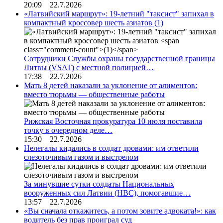
20:09 22.7.2026
«Латвийский маршрут»: 19-летний "таксист" запихал в
компактный кроссовер шесть азиатов
(1)
Сотрудники Службы охраны государственной границы
Литвы (VSAT) с местной полицией…
17:38 22.7.2026
Мать 8 детей наказали за уклонение от алиментов:
вместо тюрьмы — общественные работы
Рижская Восточная прокуратура 10 июля поставила
точку в очередном деле…
15:30 22.7.2026
Нелегалы кидались в солдат дровами: им ответили
слезоточивым газом и выстрелом
За минувшие сутки солдаты Национальных
вооруженных сил Латвии (НВС), помогавшие…
13:57 22.7.2026
«Вы сначала откажитесь, а потом зовите адвоката!»: как
водитель без прав проиграл суд