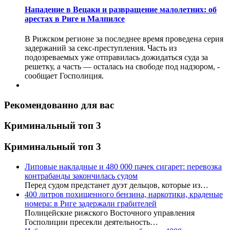
Нападение в Вецаки и развращение малолетних: об
арестах в Риге и Малпилсе
В Рижском регионе за последнее время проведена серия
задержаний за секс-преступления. Часть из
подозреваемых уже отправилась дожидаться суда за
решетку, а часть — осталась на свободе под надзором, -
сообщает Госполиция.
Рекомендованно для вас
Криминальный топ 3
Криминальный топ 3
Липовые накладные и 480 000 пачек сигарет: перевозка
контрабанды закончилась судом
Перед судом предстанет дуэт дельцов, которые из…
400 литров похищенного бензина, наркотики, краденые
номера: в Риге задержали грабителей
Полицейские рижского Восточного управления
Госполиции пресекли деятельность…