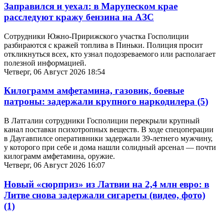
Заправился и уехал: в Марупеском крае
расследуют кражу бензина на АЗС
Сотрудники Южно-Пририжского участка Госполиции
разбираются с кражей топлива в Пиньки. Полиция просит
откликнуться всех, кто узнал подозреваемого или располагает
полезной информацией.
Четверг, 06 Август 2026 18:54
Килограмм амфетамина, газовик, боевые
патроны: задержали крупного наркодилера
(5)
В Латгалии сотрудники Госполиции перекрыли крупный
канал поставки психотропных веществ. В ходе спецоперации
в Даугавпилсе оперативники задержали 39-летнего мужчину,
у которого при себе и дома нашли солидный арсенал — почти
килограмм амфетамина, оружие.
Четверг, 06 Август 2026 16:07
Новый «сюрприз» из Латвии на 2,4 млн евро: в
Литве снова задержали сигареты (видео, фото)
(1)