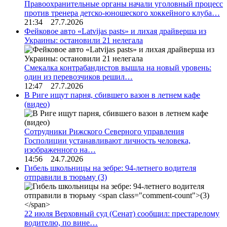
Правоохранительные органы начали уголовный процесс
против тренера детско-юношеского хоккейного клуба…
21:34 27.7.2026
Фейковое авто «Latvijas pasts» и лихая драйверша из
Украины: остановили 21 нелегала
Смекалка контрабандистов вышла на новый уровень:
один из перевозчиков решил…
12:47 27.7.2026
В Риге ищут парня, сбившего вазон в летнем кафе
(видео)
Сотрудники Рижского Северного управления
Госполиции устанавливают личность человека,
изображенного на…
14:56 24.7.2026
Гибель школьницы на зебре: 94-летнего водителя
отправили в тюрьму
(3)
22 июля Верховный суд (Сенат) сообщил: престарелому
водителю, по вине…