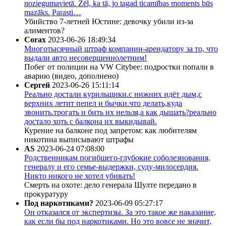
noziegumavietā. Žēl, ka tā, jo tagad ticamības moments būs
mazāks. Parasti…
Убийство 7-летней Юстине: девочку убили из-за
алиментов?
Corax
2023-06-26 18:49:34
Многотысячный штраф компании-арендатору за то, что
выдали авто несовершеннолетним!
Побег от полиции на VW Citybee: подростки попали в
аварию (видео, дополнено)
Сергей
2023-06-26 15:11:14
Реально достали курильщики.с нижних идёт дым,с
верхних летит пепел и бычки.что делать,куда
звонить.трогать и бить их нельзя,а как дышать?реально
достало хоть с балкона их выкидывай.
Курение на балконе под запретом: как любителям
никотина выписывают штрафы
AS
2023-06-24 07:08:00
Родственникам погибшего-глубокие соболезнования,
генералу и его семье-выдержки, суду-милосердия.
Никто никого не хотел убивать!
Смерть на охоте: дело генерала Шулте передано в
прокуратуру
Под наркотиками?
2023-06-09 05:27:17
Он отказался от экспертизы. За это такое же наказание,
как если бы под наркотиками. Но это вовсе не значит,