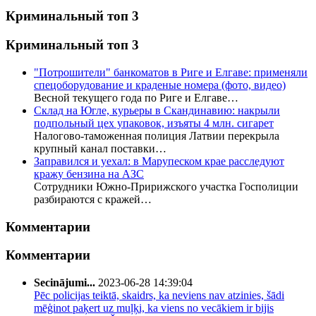
Криминальный топ 3
Криминальный топ 3
"Потрошители" банкоматов в Риге и Елгаве: применяли
спецоборудование и краденые номера (фото, видео)
Весной текущего года по Риге и Елгаве…
Склад на Югле, курьеры в Скандинавию: накрыли
подпольный цех упаковок, изъяты 4 млн. сигарет
Налогово-таможенная полиция Латвии перекрыла
крупный канал поставки…
Заправился и уехал: в Марупеском крае расследуют
кражу бензина на АЗС
Сотрудники Южно-Пририжского участка Госполиции
разбираются с кражей…
Комментарии
Комментарии
Secinājumi...
2023-06-28 14:39:04
Pēc policijas teiktā, skaidrs, ka neviens nav atzinies, šādi
mēģinot paķert uz muļķi, ka viens no vecākiem ir bijis