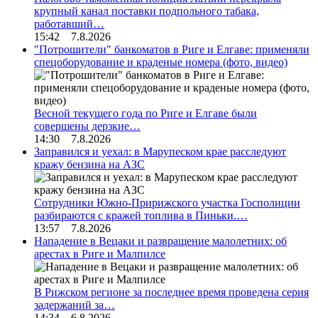
крупный канал поставки подпольного табака,
работавший…
15:42 7.8.2026
"Потрошители" банкоматов в Риге и Елгаве: применяли
спецоборудование и краденые номера (фото, видео)
Весной текущего года по Риге и Елгаве были
совершены дерзкие…
14:30 7.8.2026
Заправился и уехал: в Марупеском крае расследуют
кражу бензина на АЗС
Сотрудники Южно-Пририжского участка Госполиции
разбираются с кражей топлива в Пиньки.…
13:57 7.8.2026
Нападение в Вецаки и развращение малолетних: об
арестах в Риге и Малпилсе
В Рижском регионе за последнее время проведена серия
задержаний за…
14:34 6.8.2026