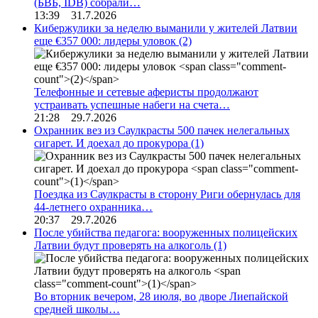
(БВБ, IDB) собрали…
13:39 31.7.2026
Кибержулики за неделю выманили у жителей Латвии
еще €357 000: лидеры уловок
(2)
Телефонные и сетевые аферисты продолжают
устраивать успешные набеги на счета…
21:28 29.7.2026
Охранник вез из Саулкрасты 500 пачек нелегальных
сигарет. И доехал до прокурора
(1)
Поездка из Саулкрасты в сторону Риги обернулась для
44-летнего охранника…
20:37 29.7.2026
После убийства педагога: вооруженных полицейских
Латвии будут проверять на алкоголь
(1)
Во вторник вечером, 28 июля, во дворе Лиепайской
средней школы…