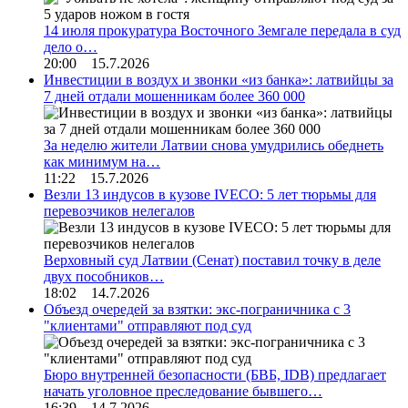
14 июля прокуратура Восточного Земгале передала в суд
дело о…
20:00 15.7.2026
Инвестиции в воздух и звонки «из банка»: латвийцы за
7 дней отдали мошенникам более 360 000
За неделю жители Латвии снова умудрились обеднеть
как минимум на…
11:22 15.7.2026
Везли 13 индусов в кузове IVECO: 5 лет тюрьмы для
перевозчиков нелегалов
Верховный суд Латвии (Сенат) поставил точку в деле
двух пособников…
18:02 14.7.2026
Объезд очередей за взятки: экс-пограничника с 3
"клиентами" отправляют под суд
Бюро внутренней безопасности (БВБ, IDB) предлагает
начать уголовное преследование бывшего…
16:39 14.7.2026