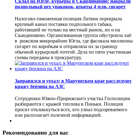
Склад на Югле, курьеры в Скандинавию: накрыли
подпольный цех упаковок, изъяты 4 млн. сигарет
Налогово-таможенная полиция Латвии перекрыла
крупный канал поставки подпольного табака,
работавший не только на местный рынок, но и на
Скандинавию. Организованная группа обустроила хаб
в рижском микрорайоне Югла, где фасовала миллионы
сигарет по коробкам и отправляла их за границу
обычной курьерской почтой. Дела по пяти участникам
схемы переданы в прокуратуру.
Заправился и уехал: в Марупеском крае расследуют
кражу бензина на АЗС
Сотрудники Южно-Пририжского участка Госполиции
разбираются с кражей топлива в Пиньки. Полиция
просит откликнуться всех, кто узнал подозреваемого
или располагает полезной информацией.
Рекомендованно для вас