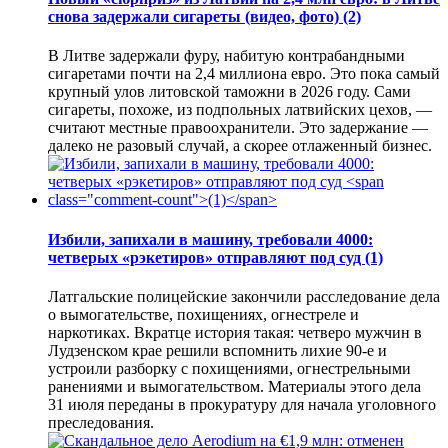
снова задержали сигареты (видео, фото)
(2)
В Литве задержали фуру, набитую контрабандными
сигаретами почти на 2,4 миллиона евро. Это пока самый
крупный улов литовской таможни в 2026 году. Сами
сигареты, похоже, из подпольных латвийских цехов, —
считают местные правоохранители. Это задержание —
далеко не разовый случай, а скорее отлаженный бизнес.
Избили, запихали в машину, требовали 4000:
четверых «рэкетиров» отправляют под суд
(1)
Латгальские полицейские закончили расследование дела
о вымогательстве, похищениях, огнестреле и
наркотиках. Вкратце история такая: четверо мужчин в
Лудзенском крае решили вспомнить лихие 90-е и
устроили разборку с похищениями, огнестрельными
ранениями и вымогательством. Материалы этого дела
31 июля переданы в прокуратуру для начала уголовного
преследования.