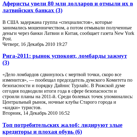
Аферисты увели 80 млн долларов и отмыли их в
латвийских банках
(3)
В США задержана группа «специалистов», которые
занимались мошенничеством, а потом отмывали полученные
деньги через банки Латвии и Китая, сообщает газета New York
Post.
Четверг, 16 Декабрь 2010 19:27
Рига-2011: рынок успокоят, ломбарды зажмут
(3)
«Дело ломбардов сдвинулось с мертвой точки, скоро все
изменится», — пообещал председатель думского Комитета по
безопасности и порядку Дайнис Турлайс. В Рижской думе
сегодня подводили итоги года в сфере безопасности и
строили планы на 2011-й. Среди болевых точек упоминались:
Центральный рынок, ночные клубы Старого города и
«кидки» туристов.
Вторник, 14 Декабрь 2010 16:52
Топ потребительских жалоб: лидируют злые
кредиторы и плохая обувь
(6)