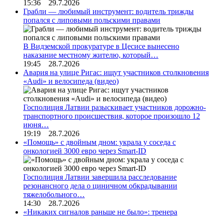
15:36 29.7.2026
Грабли — любимый инструмент: водитель трижды
попался с липовыми польскими правами
В Видземской прокуратуре в Цесисе вынесено
наказание местному жителю, который…
19:45 28.7.2026
Авария на улице Ригас: ищут участников столкновения
«Audi» и велосипеда (видео)
Госполиция Латвии разыскивает участников дорожно-
транспортного происшествия, которое произошло 12
июня…
19:19 28.7.2026
«Помощь» с двойным дном: украла у соседа с
онкологией 3000 евро через Smart-ID
Госполиция Латвии завершила расследование
резонансного дела о циничном обкрадывании
тяжелобольного…
14:30 28.7.2026
«Никаких сигналов раньше не было»: тренера