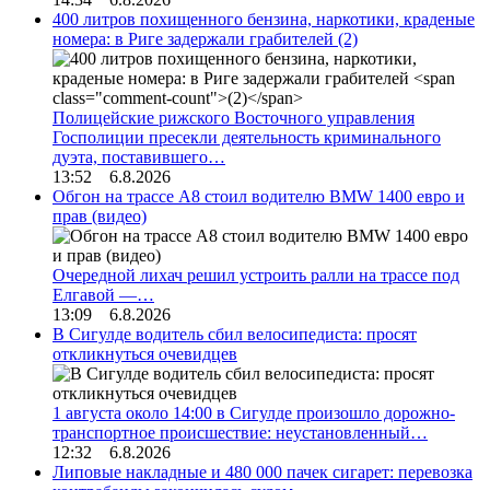
400 литров похищенного бензина, наркотики, краденые
номера: в Риге задержали грабителей
(2)
Полицейские рижского Восточного управления
Госполиции пресекли деятельность криминального
дуэта, поставившего…
13:52 6.8.2026
Обгон на трассе А8 стоил водителю BMW 1400 евро и
прав (видео)
Очередной лихач решил устроить ралли на трассе под
Елгавой —…
13:09 6.8.2026
В Сигулде водитель сбил велосипедиста: просят
откликнуться очевидцев
1 августа около 14:00 в Сигулде произошло дорожно-
транспортное происшествие: неустановленный…
12:32 6.8.2026
Липовые накладные и 480 000 пачек сигарет: перевозка