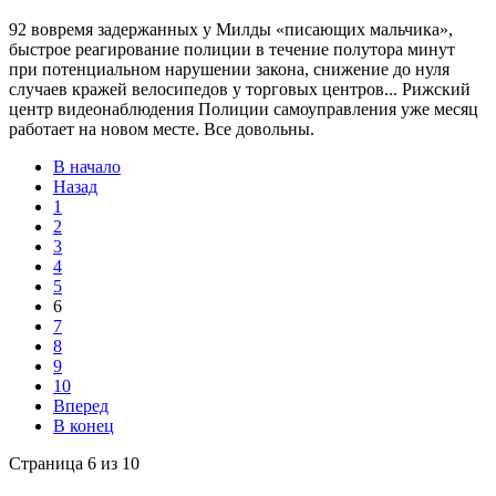
92 вовремя задержанных у Милды «писающих мальчика»,
быстрое реагирование полиции в течение полутора минут
при потенциальном нарушении закона, снижение до нуля
случаев кражей велосипедов у торговых центров... Рижский
центр видеонаблюдения Полиции самоуправления уже месяц
работает на новом месте. Все довольны.
В начало
Назад
1
2
3
4
5
6
7
8
9
10
Вперед
В конец
Страница 6 из 10