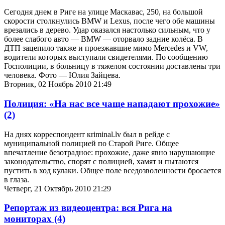
Сегодня днем в Риге на улице Маскавас, 250, на большой
скорости столкнулись BMW и Lexus, после чего обе машины
врезались в дерево. Удар оказался настолько сильным, что у
более слабого авто — BMW — оторвало задние колёса. В
ДТП зацепило также и проезжавшие мимо Mercedes и VW,
водители которых выступали свидетелями. По сообщению
Госполиции, в больницу в тяжелом состоянии доставлены три
человека. Фото — Юлия Зайцева.
Вторник, 02 Ноябрь 2010 21:49
Полиция: «На нас все чаще нападают прохожие»
(2)
На днях корреспондент кriminal.lv был в рейде с
муниципальной полицией по Старой Риге. Общее
впечатление безотрадное: прохожие, даже явно нарушающие
законодательство, спорят с полицией, хамят и пытаются
пустить в ход кулаки. Общее поле вседозволенности бросается
в глаза.
Четверг, 21 Октябрь 2010 21:29
Репортаж из видеоцентра: вся Рига на
мониторах
(4)