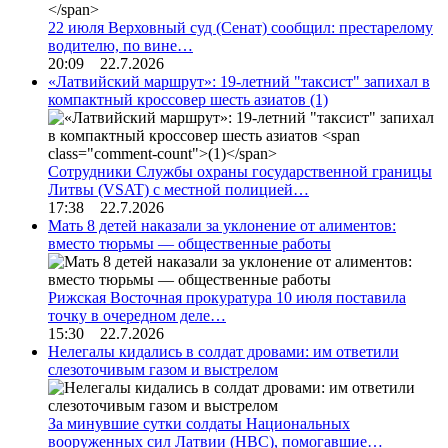
22 июля Верховный суд (Сенат) сообщил: престарелому
водителю, по вине…
20:09 22.7.2026
«Латвийский маршрут»: 19-летний "таксист" запихал в
компактный кроссовер шесть азиатов
(1)
Сотрудники Службы охраны государственной границы
Литвы (VSAT) с местной полицией…
17:38 22.7.2026
Мать 8 детей наказали за уклонение от алиментов:
вместо тюрьмы — общественные работы
Рижская Восточная прокуратура 10 июля поставила
точку в очередном деле…
15:30 22.7.2026
Нелегалы кидались в солдат дровами: им ответили
слезоточивым газом и выстрелом
За минувшие сутки солдаты Национальных
вооруженных сил Латвии (НВС), помогавшие…