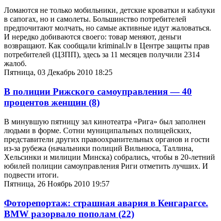
Ломаются не только мобильники, детские кроватки и каблуки
в сапогах, но и самолеты. Большинство потребителей
предпочитают молчать, но самые активные идут жаловаться.
И нередко добиваются своего: товар меняют, деньги
возвращают. Как сообщали kriminal.lv в Центре защиты прав
потребителей (ЦЗПП), здесь за 11 месяцев получили 2314
жалоб.
Пятница, 03 Декабрь 2010 18:25
В полиции Рижского самоуправления — 40
процентов женщин
(8)
В минувшую пятницу зал кинотеатра «Рига» был заполнен
людьми в форме. Сотни муниципальных полицейских,
представители других правоохранительных органов и гости
из-за рубежа (начальники полиций Вильнюса, Таллина,
Хельсинки и милиции Минска) собрались, чтобы в 20-летний
юбилей полиции самоуправления Риги отметить лучших. И
подвести итоги.
Пятница, 26 Ноябрь 2010 19:57
Фоторепортаж: страшная авария в Кенгарагсе.
BMW разорвало пополам
(22)