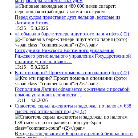
контрабанды закончилась судом
Перед судом предстанет дуэт дельцов, которые из
Латвии в Литву…
15:35 5.8.2026
«Побывал в баре»: теперь ищут этого парня (фото)
(2)
Сотрудники Рижского Восточного управления
Рижского регионального управления Государственной
полиции устанавливают…
13:15 5.8.2026
Кто эти парни? Просят помочь в опознании (фото)
(2)
Госполиция Латвии обращается к жителям с просьбой
помочь установить личности…
12:11 4.8.2026
Спасатель скрыл джекпоты и задолжал по налогам €38
тысяч: его отправляют под суд
(2)
В ходе расследования в Бюро внутренней безопасности