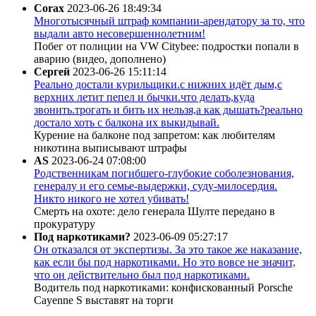
Corax
2023-06-26 18:49:34
Многотысячный штраф компании-арендатору за то, что
выдали авто несовершеннолетним!
Побег от полиции на VW Citybee: подростки попали в
аварию (видео, дополнено)
Сергей
2023-06-26 15:11:14
Реально достали курильщики.с нижних идёт дым,с
верхних летит пепел и бычки.что делать,куда
звонить.трогать и бить их нельзя,а как дышать?реально
достало хоть с балкона их выкидывай.
Курение на балконе под запретом: как любителям
никотина выписывают штрафы
AS
2023-06-24 07:08:00
Родственникам погибшего-глубокие соболезнования,
генералу и его семье-выдержки, суду-милосердия.
Никто никого не хотел убивать!
Смерть на охоте: дело генерала Шулте передано в
прокуратуру
Под наркотиками?
2023-06-09 05:27:17
Он отказался от экспертизы. За это такое же наказание,
как если бы под наркотиками. Но это вовсе не значит,
что он действительно был под наркотиками.
Водитель под наркотиками: конфискованный Porsche
Cayenne S выставят на торги