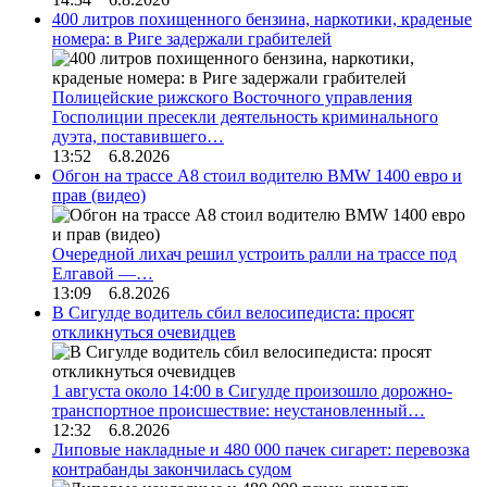
400 литров похищенного бензина, наркотики, краденые
номера: в Риге задержали грабителей
Полицейские рижского Восточного управления
Госполиции пресекли деятельность криминального
дуэта, поставившего…
13:52 6.8.2026
Обгон на трассе А8 стоил водителю BMW 1400 евро и
прав (видео)
Очередной лихач решил устроить ралли на трассе под
Елгавой —…
13:09 6.8.2026
В Сигулде водитель сбил велосипедиста: просят
откликнуться очевидцев
1 августа около 14:00 в Сигулде произошло дорожно-
транспортное происшествие: неустановленный…
12:32 6.8.2026
Липовые накладные и 480 000 пачек сигарет: перевозка
контрабанды закончилась судом