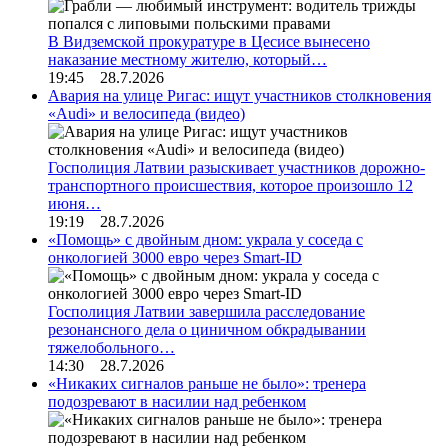
В Видземской прокуратуре в Цесисе вынесено
наказание местному жителю, который…
19:45 28.7.2026
Авария на улице Ригас: ищут участников столкновения
«Audi» и велосипеда (видео)
Госполиция Латвии разыскивает участников дорожно-
транспортного происшествия, которое произошло 12
июня…
19:19 28.7.2026
«Помощь» с двойным дном: украла у соседа с
онкологией 3000 евро через Smart-ID
Госполиция Латвии завершила расследование
резонансного дела о циничном обкрадывании
тяжелобольного…
14:30 28.7.2026
«Никаких сигналов раньше не было»: тренера
подозревают в насилии над ребенком