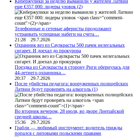
Кибержулики за неделю выманили у жителей Латвии
еще €357 000: лидеры уловок
(2)
Телефонные и сетевые аферисты продолжают
устраивать успешные набеги на счета…
21:28 29.7.2026
Охранник вез из Саулкрасты 500 пачек нелегальных
сигарет. И доехал до прокурора
Поездка из Саулкрасты в сторону Риги обернулась для
44-летнего охранника…
20:37 29.7.2026
После убийства педагога: вооруженных полицейских
Латвии будут проверять на алкоголь
(1)
Во вторник вечером, 28 июля, во дворе Лиепайской
средней школы…
15:36 29.7.2026
Грабли — любимый инструмент: водитель трижды
попался с липовыми польскими правами