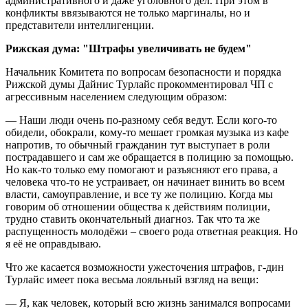
административного и даже уголовного дел. При этом в
конфликты ввязываются не только маргиналы, но и
представители интеллигенции.
Рижская дума: "Штрафы увеличивать не будем"
Начальник Комитета по вопросам безопасности и порядка
Рижской думы Дайнис Турлайс прокомментировал ЧП с
агрессивным населением следующим образом:
— Наши люди очень по-разному себя ведут. Если кого-то
обидели, обокрали, кому-то мешает громкая музыка из кафе
напротив, то обычный гражданин тут выступает в роли
пострадавшего и сам же обращается в полицию за помощью.
Но как-то только ему помогают и разъясняют его права, а
человека что-то не устраивает, он начинает винить во всем
власти, самоуправление, и все ту же полицию. Когда мы
говорим об отношении общества к действиям полиции,
трудно ставить окончательный диагноз. Так что та же
распущенность молодёжи – своего рода ответная реакция. Но
я её не оправдываю.
Что же касается возможности ужесточения штрафов, г-дин
Турлайс имеет пока весьма лояльный взгляд на вещи:
— Я, как человек, который всю жизнь занимался вопросами