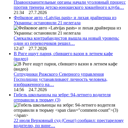
Правоохранительные органы начали уголовный процесс
против тренера детско-юношеского хоккейного клуба…
21:34 27.7.2026
Фейковое авто «Latvijas pasts» и лихая драйверша из
Украины: остановили 21 нелегала
Смекалка контрабандистов вышла на новый уровень:
один из перевозчиков решил…
12:47 27.7.2026
В Риге ищут парня, сбившего вазон в летнем кафе
(видео)
Сотрудники Рижского Северного управления
Госполиции устанавливают личность человека,
изображенного на…
14:56 24.7.2026
Гибель школьницы на зебре: 94-летнего водителя
отправили в тюрьму
(3)
22 июля Верховный суд (Сенат) сообщил: престарелому
водителю, по вине…