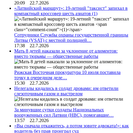
20:09 22.7.2026
«Латвийский маршрут»: 19-летний "таксист" запихал в
компактный кроссовер шесть азиатов
(1)
Сотрудники Службы охраны государственной границы
Литвы (VSAT) с местной полицией…
17:38 22.7.2026
Мать 8 детей наказали за уклонение от алиментов:
вместо тюрьмы — общественные работы
Рижская Восточная прокуратура 10 июля поставила
точку в очередном деле…
15:30 22.7.2026
Нелегалы кидались в солдат дровами: им ответили
слезоточивым газом и выстрелом
За минувшие сутки солдаты Национальных
вооруженных сил Латвии (НВС), помогавшие…
13:57 22.7.2026
«Вы сначала откажитесь, а потом зовите адвоката!»: как
водитель без прав проиграл суд