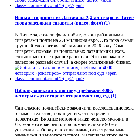
Новый «сюрприз» из Латвии на 2,4 млн евро: в Литве
снова задержали сигареты (видео, фото)
(1)
В Литве задержали фуру, набитую контрабандными
сигаретами почти на 2,4 миллиона евро. Это пока самый
крупный улов литовской таможни в 2026 году. Сами
сигареты, похоже, из подпольных латвийских цехов, —
считают местные правоохранители. Это задержание —
далеко не разовый случай, а скорее отлаженный бизнес.
Избили, запихали в машину, требовали 4000:
четверых «рэкетиров» отправляют под суд
(1)
Латгальские полицейские закончили расследование дела
о вымогательстве, похищениях, огнестреле и
наркотиках. Вкратце история такая: четверо мужчин в
Лудзенском крае решили вспомнить лихие 90-е и
устроили разборку с похищениями, огнестрельными
ранениями и вымогательством. Материалы этого дела