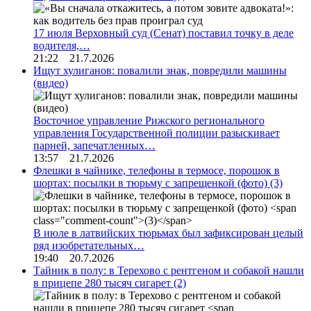
17 июля Верховный суд (Сенат) поставил точку в деле
водителя,…
21:22 21.7.2026
Ищут хулиганов: повалили знак, повредили машины
(видео)
Восточное управление Рижского регионального
управления Государственной полиции разыскивает
парней, запечатленных…
13:57 21.7.2026
Флешки в чайнике, телефоны в термосе, порошок в
шортах: посылки в тюрьму с запрещенкой (фото)
(3)
В июле в латвийских тюрьмах был зафиксирован целый
ряд изобретательных…
19:40 20.7.2026
Тайник в полу: в Терехово с рентгеном и собакой нашли
в прицепе 280 тысяч сигарет
(2)