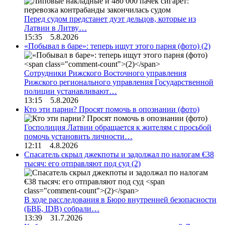
Перед судом предстанет дуэт дельцов, которые из
Латвии в Литву…
15:35 5.8.2026
«Побывал в баре»: теперь ищут этого парня (фото)
(2)
Сотрудники Рижского Восточного управления
Рижского регионального управления Государственной
полиции устанавливают…
13:15 5.8.2026
Кто эти парни? Просят помочь в опознании (фото)
Госполиция Латвии обращается к жителям с просьбой
помочь установить личности…
12:11 4.8.2026
Спасатель скрыл джекпоты и задолжал по налогам €38
тысяч: его отправляют под суд
(2)
В ходе расследования в Бюро внутренней безопасности
(БВБ, IDB) собрали…
13:39 31.7.2026