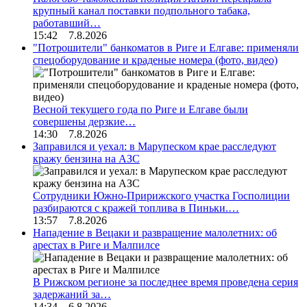
крупный канал поставки подпольного табака,
работавший…
15:42 7.8.2026
"Потрошители" банкоматов в Риге и Елгаве: применяли
спецоборудование и краденые номера (фото, видео)
Весной текущего года по Риге и Елгаве были
совершены дерзкие…
14:30 7.8.2026
Заправился и уехал: в Марупеском крае расследуют
кражу бензина на АЗС
Сотрудники Южно-Пририжского участка Госполиции
разбираются с кражей топлива в Пиньки.…
13:57 7.8.2026
Нападение в Вецаки и развращение малолетних: об
арестах в Риге и Малпилсе
В Рижском регионе за последнее время проведена серия
задержаний за…
14:34 6.8.2026