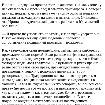
В полиции девушка прошла тест на алкоголь (на «выхлопе» у
неё оказалось 1,4 промилле) и заметно присмирела. Проверка
данных показала, что на ней уже «висит» один из недавних
штрафов за нахождение на улице в пьяном виде. Оказалось,
что Ирина — студентка-лаборантка, работает в Юрмальской
больнице.
— Я просто не успела его оплатить, я заплачу! – уверяет она.
И тут же получает ещё один подобный протокол. А
сопротивление полиции ей простили – пожалели.
Как утверждают сами полицейские, сейчас такие разборки с
прохожими стали нормой. Если раньше конфликты удавалось
разрулить лишь одним устным предупреждением, то сейчас
молодые люди «под градусом» и с бутылкой в руках крайне
рьяно отстаивают свои права, преимущественно — на
повышенных тонах и с использованием мата, а то и
рукоприкладства. Традиционно все начинают пререкаться —
«а вы докажите» (им показывают запись с видеокамеры в
машине), «а мы не будем вам ничего говорить, мне знаем свои
права» (но потом всё же достают и предъявляют документы),
«да кто вы такие» и т.д. в том же духе. Более агрессивные
пытаются ударить и покалечить полицейских. В итоге
подобное общение может закончиться возбуждением