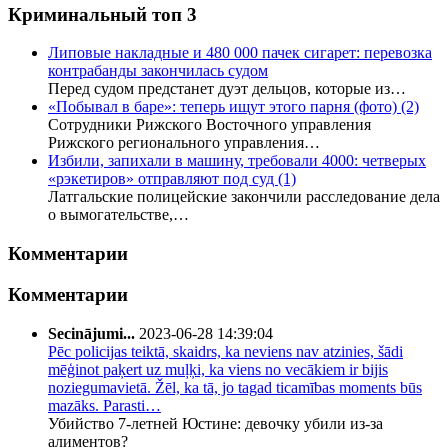
Криминальный топ 3
Липовые накладные и 480 000 пачек сигарет: перевозка
контрабанды закончилась судом
Перед судом предстанет дуэт дельцов, которые из…
«Побывал в баре»: теперь ищут этого парня (фото)
(2)
Сотрудники Рижского Восточного управления
Рижского регионального управления…
Избили, запихали в машину, требовали 4000: четверых
«рэкетиров» отправляют под суд
(1)
Латгальские полицейские закончили расследование дела
о вымогательстве,…
Комментарии
Комментарии
Secinājumi...
2023-06-28 14:39:04
Pēc policijas teiktā, skaidrs, ka neviens nav atzinies, šādi
mēģinot paķert uz muļķi, ka viens no vecākiem ir bijis
noziegumavietā. Žēl, ka tā, jo tagad ticamības moments būs
mazāks. Parasti…
Убийство 7-летней Юстине: девочку убили из-за
алиментов?