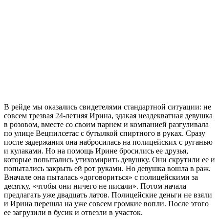
В рейде мы оказались свидетелями стандартной ситуации: не
совсем трезвая 24-летняя Ирина, эдакая неадекватная девушка
в розовом, вместе со своим парнем и компанией разгуливала
по улице Вецпилсетаc с бутылкой спиртного в руках. Сразу
после задержания она набросилась на полицейских с руганью
и кулаками. Но на помощь Ирине бросились ее друзья,
которые попытались утихомирить девушку. Они скрутили ее и
попытались закрыть ей рот руками. Но девушка вошла в раж.
Вначале она пыталась «договориться» с полицейскими за
десятку, «чтобы они ничего не писали». Потом начала
предлагать уже двадцать латов. Полицейские деньги не взяли
и Ирина перешла на уже совсем громкие вопли. После этого
ее загрузили в бусик и отвезли в участок.