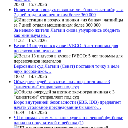
20:00 15.7.2026
Инвестиции в воздух и звонки «из банка»: латвийцы за
7 дней отдали мошенникам более 360 000
За неделю жители Латвии снова умудрились обеднеть
как минимум на…
11:22 15.7.2026
Везли 13 индусов в кузове IVECO: 5 лет тюрьмы для
перевозчиков нелегалов
Верховный суд Латвии (Сенат) поставил точку в деле
двух пособников…
18:02 14.7.2026
Объезд очередей за взятки: экс-пограничника с 3
"клиентами" отправляют под суд
Бюро внутренней безопасности (БВБ, IDB) предлагает
начать уголовное преследование бывшего…
16:39 14.7.2026
ЧП в юрмальском магазине: хулиган в черной футболке
напал на покупателей и ребенка
(1)