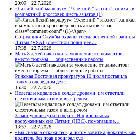
20:09 22.7.2026
«Латвийский маршрут»: 19-летний "таксист" запихал в
компактный кроссовер шесть азиатов
(1)
Сотрудники Службы охраны государственной границы
Литвы (VSAT) с местной полицией…
17:38 22.7.2026
Мать 8 детей наказали за уклонение от алиментов:
вместо тюрьмы — общественные работы
Рижская Восточная прокуратура 10 июля поставила
точку в очередном деле…
15:30 22.7.2026
Нелегалы кидались в солдат дровами: им ответили
слезоточивым газом и выстрелом
За минувшие сутки солдаты Национальных
вооруженных сил Латвии (НВС), помогавшие…
13:57 22.7.2026
«Вы сначала откажитесь, а потом зовите адвоката!»: как
водитель без прав проиграл суд