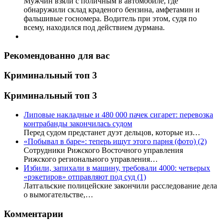
Мужчин взяли с поличным в автомобиле, где
обнаружили склад краденого бензина, амфетамин и
фальшивые госномера. Водитель при этом, судя по
всему, находился под действием дурмана.
Рекомендованно для вас
Криминальный топ 3
Криминальный топ 3
Липовые накладные и 480 000 пачек сигарет: перевозка
контрабанды закончилась судом
Перед судом предстанет дуэт дельцов, которые из…
«Побывал в баре»: теперь ищут этого парня (фото)
(2)
Сотрудники Рижского Восточного управления
Рижского регионального управления…
Избили, запихали в машину, требовали 4000: четверых
«рэкетиров» отправляют под суд
(1)
Латгальские полицейские закончили расследование дела
о вымогательстве,…
Комментарии