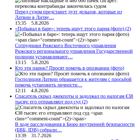
Перед судом предстанет дуэт дельцов, которые из
Латвии в Литву…
15:35 5.8.2026
«Побывал в баре»: теперь ищут этого парня (фото)
(2)
Сотрудники Рижского Восточного управления
Рижского регионального управления Государственной
полиции устанавливают…
13:15 5.8.2026
Кто эти парни? Просят помочь в опознании (фото)
Госполиция Латвии обращается к жителям с просьбой
помочь установить личности…
12:11 4.8.2026
Спасатель скрыл джекпоты и задолжал по налогам €38
тысяч: его отправляют под суд
(2)
В ходе расследования в Бюро внутренней безопасности
(БВБ, IDB) собрали…
13:39 31.7.2026