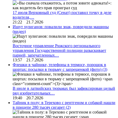
17 июля Верховный суд (Сенат) поставил точку в деле
водителя,…
21:22 21.7.2026
Ищут хулиганов: повалили знак, повредили машины
(видео)
Восточное управление Рижского регионального
управления Государственной полиции разыскивает
парней, запечатленных…
13:57 21.7.2026
Флешки в чайнике, телефоны в термосе, порошок в
шортах: посылки в тюрьму с запрещенкой (фото)
(3)
В июле в латвийских тюрьмах был зафиксирован целый
ряд изобретательных…
19:40 20.7.2026
Тайник в полу: в Терехово с рентгеном и собакой нашли
в прицепе 280 тысяч сигарет
(2)