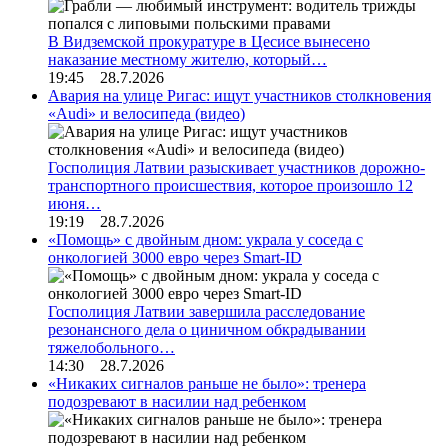
В Видземской прокуратуре в Цесисе вынесено
наказание местному жителю, который…
19:45 28.7.2026
Авария на улице Ригас: ищут участников столкновения
«Audi» и велосипеда (видео)
Госполиция Латвии разыскивает участников дорожно-
транспортного происшествия, которое произошло 12
июня…
19:19 28.7.2026
«Помощь» с двойным дном: украла у соседа с
онкологией 3000 евро через Smart-ID
Госполиция Латвии завершила расследование
резонансного дела о циничном обкрадывании
тяжелобольного…
14:30 28.7.2026
«Никаких сигналов раньше не было»: тренера
подозревают в насилии над ребенком