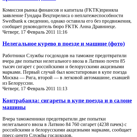
Комиссия рынка финансов и капитала (FKTK)приняла
заявление Гундара Вецтирелиса о неплатежеспособности
Swedbank к сведению, однако оставила его без продвижения,
сообщает руководитель бюро FKTK Анна Дравниеце.
Четверг, 17 Февраль 2011 11:16
Нелегальное курево в поезде и машине (фото)
Работники Службы госдоходов на таможне предотвратили
вчера две попытки нелегального ввоза в Латвию почти 85
тысяч сигарет с российскими и белорусскими акцизными
марками. Первый случай был констатирован в купе поезда
Москва — Рига, второй — в легковой автомашине, ехавшей
из Белоруссии.
Четверг, 17 Февраль 2011 11:13
Контрабанда: сигареты в купе поезда и в салоне
машины
Вчера таможенники предотвратили две попытки
нелегального ввоза в Латвию 84 760 сигарет (4238 пачек) с
российскими и белорусскими акцизными марками, сообщает
пресс-центр Службы госдоходов.