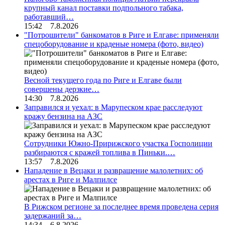
крупный канал поставки подпольного табака,
работавший…
15:42 7.8.2026
"Потрошители" банкоматов в Риге и Елгаве: применяли
спецоборудование и краденые номера (фото, видео)
Весной текущего года по Риге и Елгаве были
совершены дерзкие…
14:30 7.8.2026
Заправился и уехал: в Марупеском крае расследуют
кражу бензина на АЗС
Сотрудники Южно-Пририжского участка Госполиции
разбираются с кражей топлива в Пиньки.…
13:57 7.8.2026
Нападение в Вецаки и развращение малолетних: об
арестах в Риге и Малпилсе
В Рижском регионе за последнее время проведена серия
задержаний за…
14:34 6.8.2026