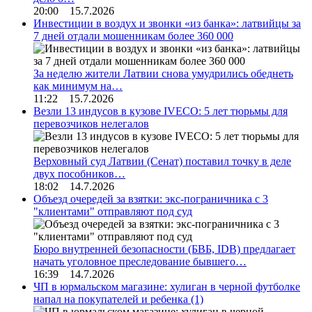
20:00 15.7.2026
Инвестиции в воздух и звонки «из банка»: латвийцы за
7 дней отдали мошенникам более 360 000
За неделю жители Латвии снова умудрились обеднеть
как минимум на…
11:22 15.7.2026
Везли 13 индусов в кузове IVECO: 5 лет тюрьмы для
перевозчиков нелегалов
Верховный суд Латвии (Сенат) поставил точку в деле
двух пособников…
18:02 14.7.2026
Объезд очередей за взятки: экс-пограничника с 3
"клиентами" отправляют под суд
Бюро внутренней безопасности (БВБ, IDB) предлагает
начать уголовное преследование бывшего…
16:39 14.7.2026
ЧП в юрмальском магазине: хулиган в черной футболке
напал на покупателей и ребенка
(1)