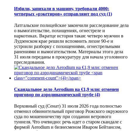
Избили, запихали в машину, требовали 4000:
четверых «рэкетиров» отправляют под суд
(1)
Латгальские полицейские закончили расследование дела
о вымогательстве, похищениях, огнестреле и
наркотиках. Вкратце история такая: четверо мужчин в
Лудзенском крае решили вспомнить лихие 90-е и
устроили разборку с похищениями, огнестрельными
ранениями и вымогательством. Материалы этого дела
31 июля переданы в прокуратуру для начала уголовного
преследования.
Скандальное дело Aerodium на €1,9 млн: отменен
приговор по аэродинамической трубе
(4)
Верховный суд (Сенат) 31 июля 2026 года полностью
отменил обвинительный приговор Рижского окружного
суда по мошенничеству при создании ветрового
туннеля. Что очевидно: речь идет о старом скандале с
фирмой Aerodium и бизнесменом Иваром Бейтансом,