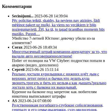
Комментарии
Secinājumi...
2023-06-28 14:39:04
Pēc policijas teiktā, skaidrs, ka neviens nav atzinies, šādi
mēģinot paķert uz muļķi, ka viens no vecākiem ir bijis
noziegumavietā. Žēl, ka tā, jo tagad ticamības moments būs
mazāks. Parasti…
Убийство 7-летней Юстине: девочку убили из-за
алиментов?
Corax
2023-06-26 18:49:34
Многотысячный штраф компании-арендатору за то, что
выдали авто несовершеннолетним!
Побег от полиции на VW Citybee: подростки попали в
аварию (видео, дополнено)
Сергей
2023-06-26 15:11:14
Реально достали курильщики.с нижних идёт дым,с
верхних летит пепел и бычки.что делать,куда
звонить.трогать и бить их нельзя,а как дышать?реально
достало хоть с балкона их выкидывай.
Курение на балконе под запретом: как любителям
никотина выписывают штрафы
AS
2023-06-24 07:08:00
Родственникам погибшего-глубокие соболезнования,
генералу и его семье-выдержки, суду-милосердия.