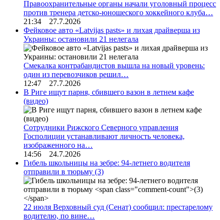
Правоохранительные органы начали уголовный процесс
против тренера детско-юношеского хоккейного клуба…
21:34 27.7.2026
Фейковое авто «Latvijas pasts» и лихая драйверша из
Украины: остановили 21 нелегала
Смекалка контрабандистов вышла на новый уровень:
один из перевозчиков решил…
12:47 27.7.2026
В Риге ищут парня, сбившего вазон в летнем кафе
(видео)
Сотрудники Рижского Северного управления
Госполиции устанавливают личность человека,
изображенного на…
14:56 24.7.2026
Гибель школьницы на зебре: 94-летнего водителя
отправили в тюрьму
(3)
22 июля Верховный суд (Сенат) сообщил: престарелому
водителю, по вине…