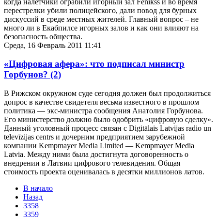
когда налетчики ограбили игорный зал Fenikss и во время
перестрелки убили полицейского, дали повод для бурных
дискуссий в среде местных жителей. Главный вопрос – не
много ли в Екабпилсе игорных залов и как они влияют на
безопасность общества.
Среда, 16 Февраль 2011 11:41
«Цифровая афера»: что подписал министр
Горбунов?
(2)
В Рижском окружном суде сегодня должен был продолжиться
допрос в качестве свидетеля весьма известного в прошлом
политика — экс-министра сообщения Анатолия Горбунова.
Его министерство должно было одобрить «цифровую сделку».
Данный уголовный процесс связан с Digitālais Latvijas radio un
televīzijas centrs и дочерним предприятием зарубежной
компании Kempmayer Media Limited — Kempmayer Media
Latvia. Между ними была достигнута договоренность о
внедрении в Латвии цифрового телевидения. Общая
стоимость проекта оценивалась в десятки миллионов латов.
В начало
Назад
3358
3359