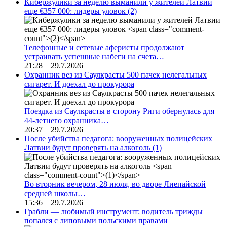
Кибержулики за неделю выманили у жителей Латвии
еще €357 000: лидеры уловок
(2)
Телефонные и сетевые аферисты продолжают
устраивать успешные набеги на счета…
21:28 29.7.2026
Охранник вез из Саулкрасты 500 пачек нелегальных
сигарет. И доехал до прокурора
Поездка из Саулкрасты в сторону Риги обернулась для
44-летнего охранника…
20:37 29.7.2026
После убийства педагога: вооруженных полицейских
Латвии будут проверять на алкоголь
(1)
Во вторник вечером, 28 июля, во дворе Лиепайской
средней школы…
15:36 29.7.2026
Грабли — любимый инструмент: водитель трижды
попался с липовыми польскими правами