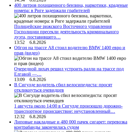
400 литров похищенного бензина, наркотики, краденые
номера: в Риге задержали грабителей
Полицейские рижского Восточного управления
Госполиции пресекли деятельность криминального
дуэта, поставившего…
13:52 6.8.2026
Обгон на трассе А8 стоил водителю BMW 1400 евро и
прав (видео)
Очередной лихач решил устроить ралли на трассе под
Елгавой —…
13:09 6.8.2026
В Сигулде водитель сбил велосипедиста: просят
откликнуться очевидцев
1 августа около 14:00 в Сигулде произошло дорожно-
транспортное происшествие: неустановленный…
12:32 6.8.2026
Липовые накладные и 480 000 пачек сигарет: перевозка
контрабанды закончилась судом