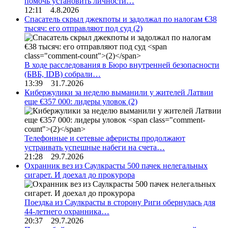
помочь установить личности…
12:11 4.8.2026
Спасатель скрыл джекпоты и задолжал по налогам €38
тысяч: его отправляют под суд
(2)
В ходе расследования в Бюро внутренней безопасности
(БВБ, IDB) собрали…
13:39 31.7.2026
Кибержулики за неделю выманили у жителей Латвии
еще €357 000: лидеры уловок
(2)
Телефонные и сетевые аферисты продолжают
устраивать успешные набеги на счета…
21:28 29.7.2026
Охранник вез из Саулкрасты 500 пачек нелегальных
сигарет. И доехал до прокурора
Поездка из Саулкрасты в сторону Риги обернулась для
44-летнего охранника…
20:37 29.7.2026