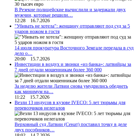
В Резекне полицейские вычислили и задержали двух
мужчин, которые решили…
12:28 16.7.2026
"Убивать не хотела": женщину отправляют под суд за 5
ударов ножом в гостя
14 июля прокуратура Восточного Земгале передала в суд
дело о…
20:00 15.7.2026
Инвестиции в воздух и звонки «из банка»: латвийцы за
7 дней отдали мошенникам более 360 000
За неделю жители Латвии снова умудрились обеднеть
как минимум на…
11:22 15.7.2026
Везли 13 индусов в кузове IVECO: 5 лет тюрьмы для
перевозчиков нелегалов
Верховный суд Латвии (Сенат) поставил точку в деле
двух пособников…
18:02 14.7.2026