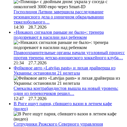
Госполиция Латвии завершила расследование
резонансного дела о циничном обкрадывании
тяжелобольного…
14:30 28.7.2026
«Никаких сигналов раньше не было»: тренера
подозревают в насилии над ребенком
Правоохранительные органы начали уголовный процесс
против тренера детско-юношеского хоккейного клуба…
21:34 27.7.2026
Фейковое авто «Latvijas pasts» и лихая драйверша из
Украины: остановили 21 нелегала
Смекалка контрабандистов вышла на новый уровень:
один из перевозчиков решил…
12:47 27.7.2026
В Риге ищут парня, сбившего вазон в летнем кафе
(видео)
Сотрудники Рижского Северного управления