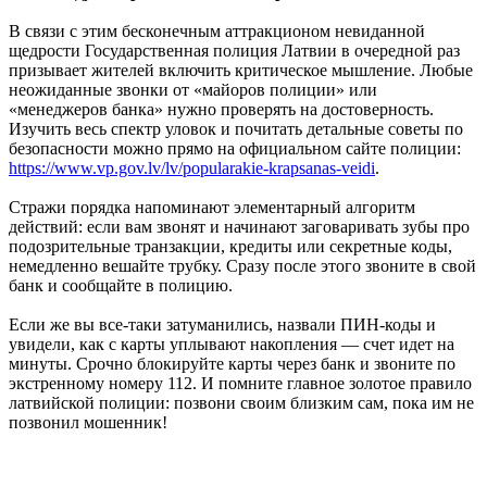
В связи с этим бесконечным аттракционом невиданной
щедрости Государственная полиция Латвии в очередной раз
призывает жителей включить критическое мышление. Любые
неожиданные звонки от «майоров полиции» или
«менеджеров банка» нужно проверять на достоверность.
Изучить весь спектр уловок и почитать детальные советы по
безопасности можно прямо на официальном сайте полиции:
https://www.vp.gov.lv/lv/popularakie-krapsanas-veidi
.
Стражи порядка напоминают элементарный алгоритм
действий: если вам звонят и начинают заговаривать зубы про
подозрительные транзакции, кредиты или секретные коды,
немедленно вешайте трубку. Сразу после этого звоните в свой
банк и сообщайте в полицию.
Если же вы все-таки затуманились, назвали ПИН-коды и
увидели, как с карты уплывают накопления — счет идет на
минуты. Срочно блокируйте карты через банк и звоните по
экстренному номеру 112. И помните главное золотое правило
латвийской полиции: позвони своим близким сам, пока им не
позвонил мошенник!