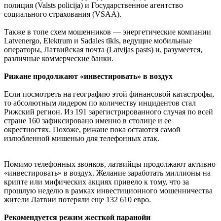
полиция (Valsts policija) и Государственное агентство
социального страхования (VSAA).
Также в топе схем мошенников — энергетические компании
Latvenergo, Elektrum и Sadales tīkls, ведущие мобильные
операторы, Латвийская почта (Latvijas pasts) и, разумеется,
различные коммерческие банки.
Рижане продолжают «инвестировать» в воздух
Если посмотреть на географию этой финансовой катастрофы,
то абсолютным лидером по количеству инцидентов стал
Рижский регион. Из 191 зарегистрированного случая по всей
стране 160 зафиксировано именно в столице и ее
окрестностях. Похоже, рижане пока остаются самой
излюбленной мишенью для телефонных атак.
Помимо телефонных звонков, латвийцы продолжают активно
«инвестировать» в воздух. Желание заработать миллионы на
крипте или мифических акциях привело к тому, что за
прошлую неделю в рамках инвестиционного мошенничества
жители Латвии потеряли еще 132 610 евро.
Рекомендуется режим жесткой паранойи