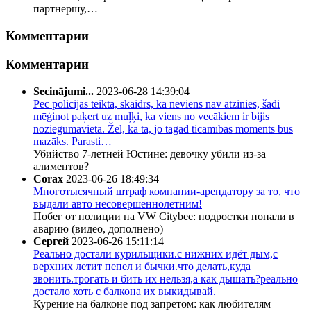
партнершу,…
Комментарии
Комментарии
Secinājumi...
2023-06-28 14:39:04
Pēc policijas teiktā, skaidrs, ka neviens nav atzinies, šādi
mēģinot paķert uz muļķi, ka viens no vecākiem ir bijis
noziegumavietā. Žēl, ka tā, jo tagad ticamības moments būs
mazāks. Parasti…
Убийство 7-летней Юстине: девочку убили из-за
алиментов?
Corax
2023-06-26 18:49:34
Многотысячный штраф компании-арендатору за то, что
выдали авто несовершеннолетним!
Побег от полиции на VW Citybee: подростки попали в
аварию (видео, дополнено)
Сергей
2023-06-26 15:11:14
Реально достали курильщики.с нижних идёт дым,с
верхних летит пепел и бычки.что делать,куда
звонить.трогать и бить их нельзя,а как дышать?реально
достало хоть с балкона их выкидывай.
Курение на балконе под запретом: как любителям