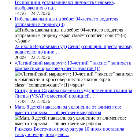
Госполиции устанавливают личность человека,
изображенного на…
14:56 24.7.2026
Гибель школьницы на зебре: 94-летнего водителя
отправили в тюрьму
(3)
22 июля Верховный суд (Сенат) сообщил: престарелому
водителю, по вине…
20:09 22.7.2026
«Латвийский маршрут»: 19-летний "таксист" запихал в
компактный кроссовер шесть азиатов
(1)
Сотрудники Службы охраны государственной границы
Литвы (VSAT) с местной полицией…
17:38 22.7.2026
Мать 8 детей наказали за уклонение от алиментов:
вместо тюрьмы — общественные работы
Рижская Восточная прокуратура 10 июля поставила
точку в очередном деле…