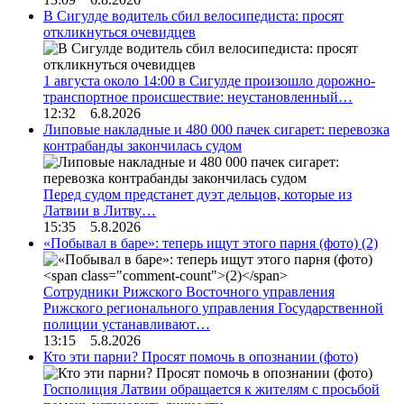
В Сигулде водитель сбил велосипедиста: просят
откликнуться очевидцев
1 августа около 14:00 в Сигулде произошло дорожно-
транспортное происшествие: неустановленный…
12:32 6.8.2026
Липовые накладные и 480 000 пачек сигарет: перевозка
контрабанды закончилась судом
Перед судом предстанет дуэт дельцов, которые из
Латвии в Литву…
15:35 5.8.2026
«Побывал в баре»: теперь ищут этого парня (фото)
(2)
Сотрудники Рижского Восточного управления
Рижского регионального управления Государственной
полиции устанавливают…
13:15 5.8.2026
Кто эти парни? Просят помочь в опознании (фото)
Госполиция Латвии обращается к жителям с просьбой