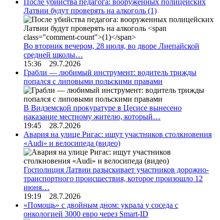
После убийства педагога: вооруженных полицейских
Латвии будут проверять на алкоголь
(1)
Во вторник вечером, 28 июля, во дворе Лиепайской
средней школы…
15:36 29.7.2026
Грабли — любимый инструмент: водитель трижды
попался с липовыми польскими правами
В Видземской прокуратуре в Цесисе вынесено
наказание местному жителю, который…
19:45 28.7.2026
Авария на улице Ригас: ищут участников столкновения
«Audi» и велосипеда (видео)
Госполиция Латвии разыскивает участников дорожно-
транспортного происшествия, которое произошло 12
июня…
19:19 28.7.2026
«Помощь» с двойным дном: украла у соседа с
онкологией 3000 евро через Smart-ID