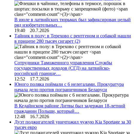
В июле в латвийских тюрьмах был зафиксирован целый
ряд изобретательных…
19:40 20.7.2026
Тайник в полу: в Терехово с рентгеном и собакой нашли
в прицепе 280 тысяч сигарет
(2)
Сотрудники Таможенного управления Службы
государственных доходов (СГД) на латвийско-
российской границе…
12:52 17.7.2026
Юного поляка поймали с 6 нелегалами. Прокуратура
начала дело против пограничников Беларуси
В Кедайнском районе Литвы был задержан 18-летний
гражданин Польши, который…
12:48 16.7.2026
Дуэт поджигателей уничтожил чужую Kia Sportage за 30
тысяч евро