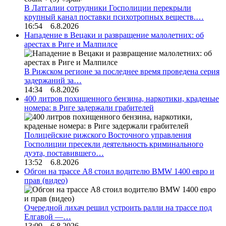
В Латгалии сотрудники Госполиции перекрыли
крупный канал поставки психотропных веществ.…
16:54 6.8.2026
Нападение в Вецаки и развращение малолетних: об
арестах в Риге и Малпилсе
В Рижском регионе за последнее время проведена серия
задержаний за…
14:34 6.8.2026
400 литров похищенного бензина, наркотики, краденые
номера: в Риге задержали грабителей
Полицейские рижского Восточного управления
Госполиции пресекли деятельность криминального
дуэта, поставившего…
13:52 6.8.2026
Обгон на трассе А8 стоил водителю BMW 1400 евро и
прав (видео)
Очередной лихач решил устроить ралли на трассе под
Елгавой —…
13:09 6.8.2026