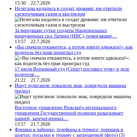
15:30 22.7.2026
Нелегалы кидались в солдат дровами: им ответили
слезоточивым газом и выстрелом
За минувшие сутки солдаты Национальных
вооруженных сил Латвии (НВС), помогавшие…
13:57 22.7.2026
«Вы сначала откажитесь, а потом зовите адвоката!»: как
водитель без прав проиграл суд
17 июля Верховный суд (Сенат) поставил точку в деле
водителя,…
21:22 21.7.2026
Ищут хулиганов: повалили знак, повредили машины
(видео)
Восточное управление Рижского регионального
управления Государственной полиции разыскивает
парней, запечатленных…
13:57 21.7.2026
Флешки в чайнике, телефоны в термосе, порошок в
шортах: посылки в тюрьму с запрещенкой (фото)
(3)