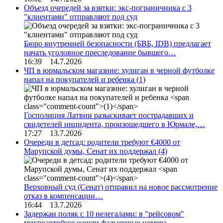
Объезд очередей за взятки: экс-пограничника с 3
"клиентами" отправляют под суд
Бюро внутренней безопасности (БВБ, IDB) предлагает
начать уголовное преследование бывшего…
16:39 14.7.2026
ЧП в юрмальском магазине: хулиган в черной футболке
напал на покупателей и ребенка
(1)
Госполиция Латвии разыскивает пострадавших и
свидетелей инцидента, произошедшего в Юрмале,…
17:27 13.7.2026
Очереди в детсад: родители требуют €4000 от
Марупской думы, Сенат их поддержал
(4)
Верховный суд (Сенат) отправил на новое рассмотрение
отказ в компенсации…
16:44 13.7.2026
Задержан поляк с 10 нелегалами: в "рейсовом"
микроавтобусе нашли фальшивые номера