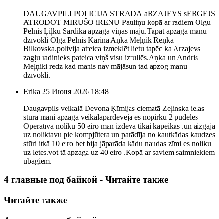
DAUGAVPILĪ POLICIJĀ STRĀDĀ aRZAJEVS sERGEJS
ATRODOT MIRUŠO iRĒNU Pauliņu kopā ar radiem Olgu
Pelnis Ļiļku Sardika apzaga viņas māju.Tāpat apzaga manu
dzīvokli Olga Pelnis Karina Aņka Meļņik Reņka
Bilkovska.polivija atteica izmeklēt lietu tapēc ka Arzajevs
zagļu radinieks pateica viņš visu izrullēs.Aņka un Andris
Meļņiki redz kad manis nav mājāsun tad apzog manu
dzīvokli.
Ērika
25 Июня 2026 18:48
Daugavpils veikalā Devona Ķīmijas ciematā Zeļinska ielas
stūra mani apzaga veikalāpārdevēja es nopirku 2 pudeles
Operatīva noliku 50 eiro man izdeva tikai kapeikas .un aizgāja
uz noliktavu pie kompjūtera un parādīja no kautkādas kaudzes
stūri itkā 10 eiro bet bija jāparāda kādu naudas zīmi es noliku
uz letes.vot tā apzaga uz 40 eiro .Kopā ar saviem saimniekiem
ubagiem.
4 главные под байкой - Читайте также
Читайте также