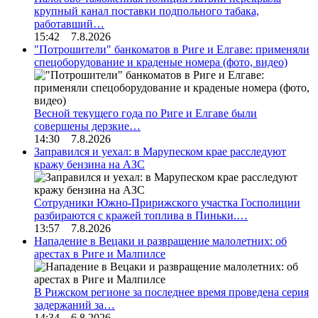
крупный канал поставки подпольного табака,
работавший…
15:42 7.8.2026
"Потрошители" банкоматов в Риге и Елгаве: применяли
спецоборудование и краденые номера (фото, видео)
Весной текущего года по Риге и Елгаве были
совершены дерзкие…
14:30 7.8.2026
Заправился и уехал: в Марупеском крае расследуют
кражу бензина на АЗС
Сотрудники Южно-Пририжского участка Госполиции
разбираются с кражей топлива в Пиньки.…
13:57 7.8.2026
Нападение в Вецаки и развращение малолетних: об
арестах в Риге и Малпилсе
В Рижском регионе за последнее время проведена серия
задержаний за…
14:34 6.8.2026