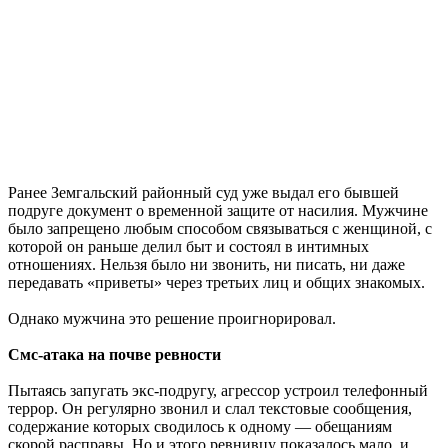
Ранее Земгальский районный суд уже выдал его бывшей
подруге документ о временной защите от насилия. Мужчине
было запрещено любым способом связываться с женщиной, с
которой он раньше делил быт и состоял в интимных
отношениях. Нельзя было ни звонить, ни писать, ни даже
передавать «приветы» через третьих лиц и общих знакомых.
Однако мужчина это решение проигнорировал.
Смс-атака на почве ревности
Пытаясь запугать экс-подругу, агрессор устроил телефонный
террор. Он регулярно звонил и слал текстовые сообщения,
содержание которых сводилось к одному — обещаниям
скорой расправы. Но и этого ревнивцу показалось мало, и