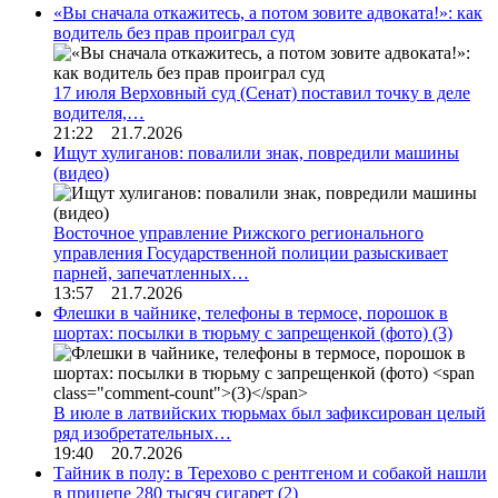
«Вы сначала откажитесь, а потом зовите адвоката!»: как
водитель без прав проиграл суд
17 июля Верховный суд (Сенат) поставил точку в деле
водителя,…
21:22 21.7.2026
Ищут хулиганов: повалили знак, повредили машины
(видео)
Восточное управление Рижского регионального
управления Государственной полиции разыскивает
парней, запечатленных…
13:57 21.7.2026
Флешки в чайнике, телефоны в термосе, порошок в
шортах: посылки в тюрьму с запрещенкой (фото)
(3)
В июле в латвийских тюрьмах был зафиксирован целый
ряд изобретательных…
19:40 20.7.2026
Тайник в полу: в Терехово с рентгеном и собакой нашли
в прицепе 280 тысяч сигарет
(2)