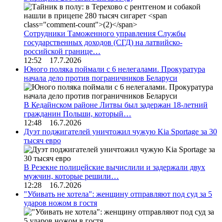
Сотрудники Таможенного управления Службы
государственных доходов (СГД) на латвийско-
российской границе…
12:52 17.7.2026
Юного поляка поймали с 6 нелегалами. Прокуратура
начала дело против пограничников Беларуси
В Кедайнском районе Литвы был задержан 18-летний
гражданин Польши, который…
12:48 16.7.2026
Дуэт поджигателей уничтожил чужую Kia Sportage за 30
тысяч евро
В Резекне полицейские вычислили и задержали двух
мужчин, которые решили…
12:28 16.7.2026
"Убивать не хотела": женщину отправляют под суд за 5
ударов ножом в гостя