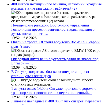
400 литров похищенного бензина, наркотики, краденые
номера: в Риге задержали грабителей
(2)
Полицейские рижского Восточного управления
Госполиции пресекли деятельность криминального
дуэта, поставившего…
13:52 6.8.2026
Обгон на трассе А8 стоил водителю BMW 1400 евро и
прав (видео)
Очередной лихач решил устроить ралли на трассе под
Елгавой —…
13:09 6.8.2026
В Сигулде водитель сбил велосипедиста: просят
откликнуться очевидцев
1 августа около 14:00 в Сигулде произошло дорожно-
транспортное происшествие: неустановленный…
12:32 6.8.2026
Липовые накладные и 480 000 пачек сигарет: перевозка