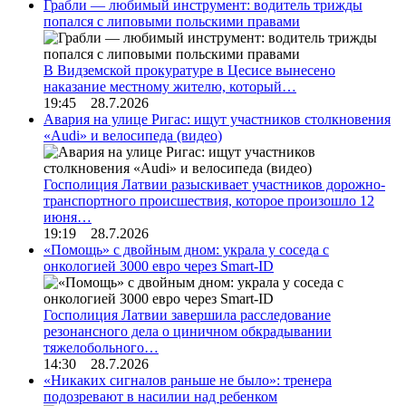
Грабли — любимый инструмент: водитель трижды
попался с липовыми польскими правами
В Видземской прокуратуре в Цесисе вынесено
наказание местному жителю, который…
19:45 28.7.2026
Авария на улице Ригас: ищут участников столкновения
«Audi» и велосипеда (видео)
Госполиция Латвии разыскивает участников дорожно-
транспортного происшествия, которое произошло 12
июня…
19:19 28.7.2026
«Помощь» с двойным дном: украла у соседа с
онкологией 3000 евро через Smart-ID
Госполиция Латвии завершила расследование
резонансного дела о циничном обкрадывании
тяжелобольного…
14:30 28.7.2026
«Никаких сигналов раньше не было»: тренера
подозревают в насилии над ребенком