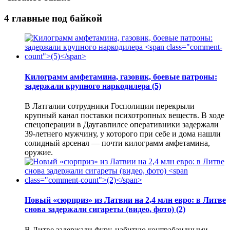
4 главные под байкой
Килограмм амфетамина, газовик, боевые патроны:
задержали крупного наркодилера
(5)
В Латгалии сотрудники Госполиции перекрыли
крупный канал поставки психотропных веществ. В ходе
спецоперации в Даугавпилсе оперативники задержали
39-летнего мужчину, у которого при себе и дома нашли
солидный арсенал — почти килограмм амфетамина,
оружие.
Новый «сюрприз» из Латвии на 2,4 млн евро: в Литве
снова задержали сигареты (видео, фото)
(2)
В Литве задержали фуру, набитую контрабандными