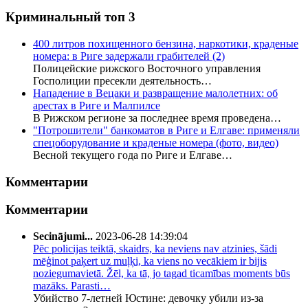
Криминальный топ 3
400 литров похищенного бензина, наркотики, краденые
номера: в Риге задержали грабителей
(2)
Полицейские рижского Восточного управления
Госполиции пресекли деятельность…
Нападение в Вецаки и развращение малолетних: об
арестах в Риге и Малпилсе
В Рижском регионе за последнее время проведена…
"Потрошители" банкоматов в Риге и Елгаве: применяли
спецоборудование и краденые номера (фото, видео)
Весной текущего года по Риге и Елгаве…
Комментарии
Комментарии
Secinājumi...
2023-06-28 14:39:04
Pēc policijas teiktā, skaidrs, ka neviens nav atzinies, šādi
mēģinot paķert uz muļķi, ka viens no vecākiem ir bijis
noziegumavietā. Žēl, ka tā, jo tagad ticamības moments būs
mazāks. Parasti…
Убийство 7-летней Юстине: девочку убили из-за