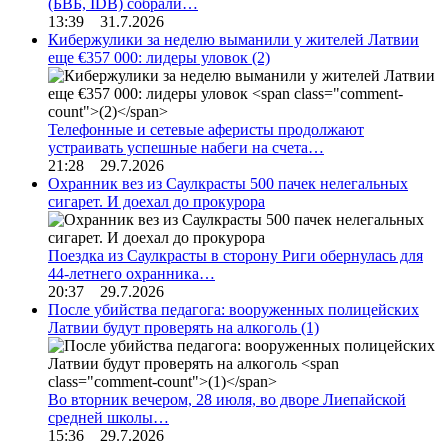
(БВБ, IDB) собрали…
13:39 31.7.2026
Кибержулики за неделю выманили у жителей Латвии
еще €357 000: лидеры уловок
(2)
Телефонные и сетевые аферисты продолжают
устраивать успешные набеги на счета…
21:28 29.7.2026
Охранник вез из Саулкрасты 500 пачек нелегальных
сигарет. И доехал до прокурора
Поездка из Саулкрасты в сторону Риги обернулась для
44-летнего охранника…
20:37 29.7.2026
После убийства педагога: вооруженных полицейских
Латвии будут проверять на алкоголь
(1)
Во вторник вечером, 28 июля, во дворе Лиепайской
средней школы…
15:36 29.7.2026