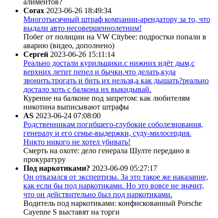
алиментов?
Corax
2023-06-26 18:49:34
Многотысячный штраф компании-арендатору за то, что
выдали авто несовершеннолетним!
Побег от полиции на VW Citybee: подростки попали в
аварию (видео, дополнено)
Сергей
2023-06-26 15:11:14
Реально достали курильщики.с нижних идёт дым,с
верхних летит пепел и бычки.что делать,куда
звонить.трогать и бить их нельзя,а как дышать?реально
достало хоть с балкона их выкидывай.
Курение на балконе под запретом: как любителям
никотина выписывают штрафы
AS
2023-06-24 07:08:00
Родственникам погибшего-глубокие соболезнования,
генералу и его семье-выдержки, суду-милосердия.
Никто никого не хотел убивать!
Смерть на охоте: дело генерала Шулте передано в
прокуратуру
Под наркотиками?
2023-06-09 05:27:17
Он отказался от экспертизы. За это такое же наказание,
как если бы под наркотиками. Но это вовсе не значит,
что он действительно был под наркотиками.
Водитель под наркотиками: конфискованный Porsche
Cayenne S выставят на торги