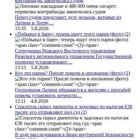
контрабанды закончилась судом
Перед судом предстанет дуэт дельцов, которые из
Латвии в Литву…
15:35 5.8.2026
«Побывал в баре»: теперь ищут этого парня (фото)
(2)
Сотрудники Рижского Восточного управления
Рижского регионального управления Государственной
полиции устанавливают…
13:15 5.8.2026
Кто эти парни? Просят помочь в опознании (фото)
(2)
Госполиция Латвии обращается к жителям с просьбой
помочь установить личности…
12:11 4.8.2026
Спасатель скрыл джекпоты и задолжал по налогам €38
тысяч: его отправляют под суд
(2)
В ходе расследования в Бюро внутренней безопасности