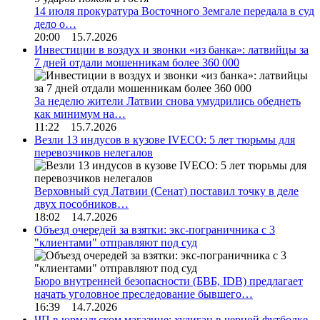
14 июля прокуратура Восточного Земгале передала в суд
дело о…
20:00 15.7.2026
Инвестиции в воздух и звонки «из банка»: латвийцы за
7 дней отдали мошенникам более 360 000
За неделю жители Латвии снова умудрились обеднеть
как минимум на…
11:22 15.7.2026
Везли 13 индусов в кузове IVECO: 5 лет тюрьмы для
перевозчиков нелегалов
Верховный суд Латвии (Сенат) поставил точку в деле
двух пособников…
18:02 14.7.2026
Объезд очередей за взятки: экс-пограничника с 3
"клиентами" отправляют под суд
Бюро внутренней безопасности (БВБ, IDB) предлагает
начать уголовное преследование бывшего…
16:39 14.7.2026
ЧП в юрмальском магазине: хулиган в черной футболке