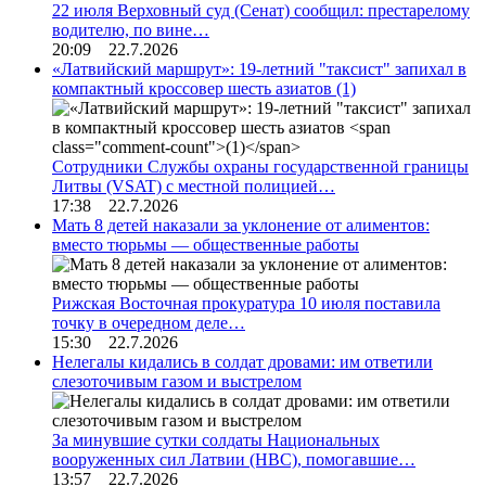
22 июля Верховный суд (Сенат) сообщил: престарелому
водителю, по вине…
20:09 22.7.2026
«Латвийский маршрут»: 19-летний "таксист" запихал в
компактный кроссовер шесть азиатов
(1)
Сотрудники Службы охраны государственной границы
Литвы (VSAT) с местной полицией…
17:38 22.7.2026
Мать 8 детей наказали за уклонение от алиментов:
вместо тюрьмы — общественные работы
Рижская Восточная прокуратура 10 июля поставила
точку в очередном деле…
15:30 22.7.2026
Нелегалы кидались в солдат дровами: им ответили
слезоточивым газом и выстрелом
За минувшие сутки солдаты Национальных
вооруженных сил Латвии (НВС), помогавшие…
13:57 22.7.2026