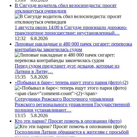
В Сигулде водитель сбил велосипедиста: просят
откликнуться очевидцев
1 августа около 14:00 в Сигулде произошло дорожно-
транспортное происшествие: неустановленный…
12:32 6.8.2026
Липовые накладные и 480 000 пачек сигарет: перевозка
контрабанды закончилась судом
Перед судом предстанет дуэт дельцов, которые из
Латвии в Литву…
15:35 5.8.2026
«Побывал в баре»: теперь ищут этого парня (фото)
(2)
Сотрудники Рижского Восточного управления
Рижского регионального управления Государственной
полиции устанавливают…
13:15 5.8.2026
Кто эти парни? Просят помочь в опознании (фото)
Госполиция Латвии обращается к жителям с просьбой