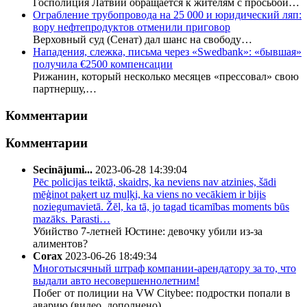
Госполиция Латвии обращается к жителям с просьбой…
Ограбление трубопровода на 25 000 и юридический ляп:
вору нефтепродуктов отменили приговор
Верховный суд (Сенат) дал шанс на свободу…
Нападения, слежка, письма через «Swedbank»: «бывшая»
получила €2500 компенсации
Рижанин, который несколько месяцев «прессовал» свою
партнершу,…
Комментарии
Комментарии
Secinājumi...
2023-06-28 14:39:04
Pēc policijas teiktā, skaidrs, ka neviens nav atzinies, šādi
mēģinot paķert uz muļķi, ka viens no vecākiem ir bijis
noziegumavietā. Žēl, ka tā, jo tagad ticamības moments būs
mazāks. Parasti…
Убийство 7-летней Юстине: девочку убили из-за
алиментов?
Corax
2023-06-26 18:49:34
Многотысячный штраф компании-арендатору за то, что
выдали авто несовершеннолетним!
Побег от полиции на VW Citybee: подростки попали в
аварию (видео, дополнено)