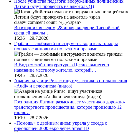
После убийства педагога: вооруженных полицейских
Латвии будут проверять на алкоголь
(1)
Во вторник вечером, 28 июля, во дворе Лиепайской
средней школы…
15:36 29.7.2026
Грабли — любимый инструмент: водитель трижды
попался с липовыми польскими правами
В Видземской прокуратуре в Цесисе вынесено
наказание местному жителю, который…
19:45 28.7.2026
Авария на улице Ригас: ищут участников столкновения
«Audi» и велосипеда (видео)
Госполиция Латвии разыскивает участников дорожно-
транспортного происшествия, которое произошло 12
июня…
19:19 28.7.2026
«Помощь» с двойным дном: украла у соседа с
онкологией 3000 евро через Smart-ID