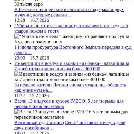
В Резекне полицейские вычислили и задержали двух
мужчин, которые решили…
12:28 16.7.2026
"Убивать не хотела": женщину отправляют под суд за 5
ударов ножом в гостя
14 июля прокуратура Восточного Земгале передала в суд
дело о…
20:00 15.7.2026
Инвестиции в воздух и звонки «из банка»: латвийцы за
7 дней отдали мошенникам более 360 000
За неделю жители Латвии снова умудрились обеднеть
как минимум на…
11:22 15.7.2026
Везли 13 индусов в кузове IVECO: 5 лет тюрьмы для
перевозчиков нелегалов
Верховный суд Латвии (Сенат) поставил точку в деле
двух пособников…
18:02 14.7.2026