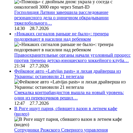
Госполиция Латвии завершила расследование
резонансного дела о циничном обкрадывании
тяжелобольного…
14:30 28.7.2026
«Никаких сигналов раньше не было»: тренера
подозревают в насилии над ребенком
Правоохранительные органы начали уголовный процесс
против тренера детско-юношеского хоккейного клуба…
21:34 27.7.2026
Фейковое авто «Latvijas pasts» и лихая драйверша из
Украины: остановили 21 нелегала
Смекалка контрабандистов вышла на новый уровень:
один из перевозчиков решил…
12:47 27.7.2026
В Риге ищут парня, сбившего вазон в летнем кафе
(видео)
Сотрудники Рижского Северного управления