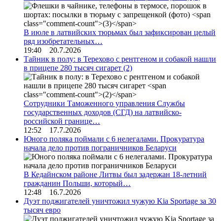
В июле в латвийских тюрьмах был зафиксирован целый
ряд изобретательных…
19:40 20.7.2026
Тайник в полу: в Терехово с рентгеном и собакой нашли
в прицепе 280 тысяч сигарет
(2)
Сотрудники Таможенного управления Службы
государственных доходов (СГД) на латвийско-
российской границе…
12:52 17.7.2026
Юного поляка поймали с 6 нелегалами. Прокуратура
начала дело против пограничников Беларуси
В Кедайнском районе Литвы был задержан 18-летний
гражданин Польши, который…
12:48 16.7.2026
Дуэт поджигателей уничтожил чужую Kia Sportage за 30
тысяч евро