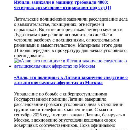
Избили, запихали в машину, требовали 4000:
четверых «рэкетиров» отправляют под суд
(1)
Латгальские полицейские закончили расследование дела
о вымогательстве, похищениях, огнестреле и
наркотиках. Вкратце история такая: четверо мужчин в
Лудзенском крае решили вспомнить лихие 90-е и
устроили разборку с похищениями, огнестрельными
ранениями и вымогательством. Материалы этого дела
31 июля переданы в прокуратуру для начала уголовного
преследования.
«Алло, это полиция»: в Латвии закончено следствие о
латышскоязычных аферистах из Москвы
Управление по борьбе с киберпреступлениями
Государственной полиции Латвии завершило
расследование громкого уголовного дела в отношении
группировки телефонных мошенников. С мая по
сентябрь 2025 года пятеро граждан Латвии, базируясь в
Москве, вдохновенно опустошали кошельки своих
доверчивых соотечественников. Пока официально