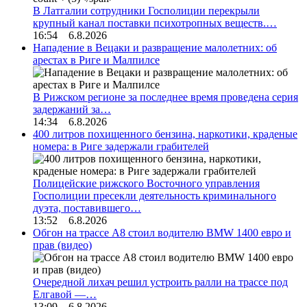
В Латгалии сотрудники Госполиции перекрыли
крупный канал поставки психотропных веществ.…
16:54 6.8.2026
Нападение в Вецаки и развращение малолетних: об
арестах в Риге и Малпилсе
В Рижском регионе за последнее время проведена серия
задержаний за…
14:34 6.8.2026
400 литров похищенного бензина, наркотики, краденые
номера: в Риге задержали грабителей
Полицейские рижского Восточного управления
Госполиции пресекли деятельность криминального
дуэта, поставившего…
13:52 6.8.2026
Обгон на трассе А8 стоил водителю BMW 1400 евро и
прав (видео)
Очередной лихач решил устроить ралли на трассе под
Елгавой —…
13:09 6.8.2026