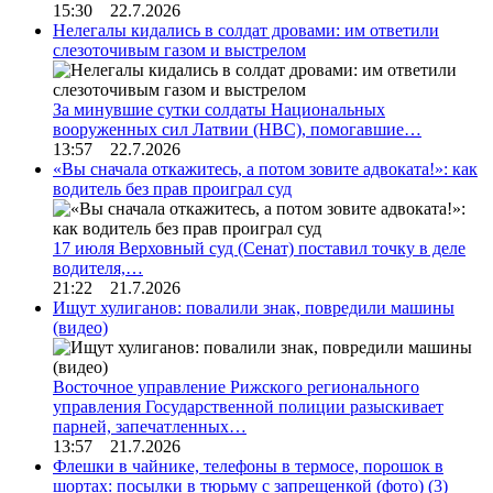
15:30 22.7.2026
Нелегалы кидались в солдат дровами: им ответили
слезоточивым газом и выстрелом
За минувшие сутки солдаты Национальных
вооруженных сил Латвии (НВС), помогавшие…
13:57 22.7.2026
«Вы сначала откажитесь, а потом зовите адвоката!»: как
водитель без прав проиграл суд
17 июля Верховный суд (Сенат) поставил точку в деле
водителя,…
21:22 21.7.2026
Ищут хулиганов: повалили знак, повредили машины
(видео)
Восточное управление Рижского регионального
управления Государственной полиции разыскивает
парней, запечатленных…
13:57 21.7.2026
Флешки в чайнике, телефоны в термосе, порошок в
шортах: посылки в тюрьму с запрещенкой (фото)
(3)