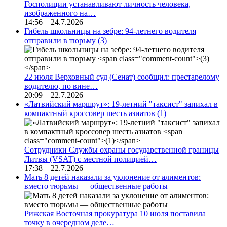
Госполиции устанавливают личность человека,
изображенного на…
14:56 24.7.2026
Гибель школьницы на зебре: 94-летнего водителя
отправили в тюрьму
(3)
22 июля Верховный суд (Сенат) сообщил: престарелому
водителю, по вине…
20:09 22.7.2026
«Латвийский маршрут»: 19-летний "таксист" запихал в
компактный кроссовер шесть азиатов
(1)
Сотрудники Службы охраны государственной границы
Литвы (VSAT) с местной полицией…
17:38 22.7.2026
Мать 8 детей наказали за уклонение от алиментов:
вместо тюрьмы — общественные работы
Рижская Восточная прокуратура 10 июля поставила
точку в очередном деле…