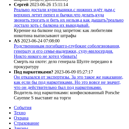
Сергей
2023-06-26 15:11:14
Реально достали курильщики.с нижних идёт дым,с
верхних летит пепел и бычки.что делать,куда
звонить.трогать и бить их нельзя,а как дышать?реально
достало хоть с балкона их выкидывай.
Курение на балконе под запретом: как любителям
никотина выписывают штрафы
AS
2023-06-24 07:08:00
Родственникам погибшего-глубокие соболезнования,
генералу и его семье-выдержки, суду-милосердия.
Никто никого не хотел убивать!
Смерть на охоте: дело генерала Шулте передано в
прокуратуру
Под наркотиками?
2023-06-09 05:27:17
Он отказался от экспертизы. За это такое же наказание,
как если бы под наркотиками. Но это вовсе не значит,
что он действительно был под наркотиками.
Водитель под наркотиками: конфискованный Porsche
Cayenne S выставят на торги
События
Техно
Охрана
Страхование
Законы