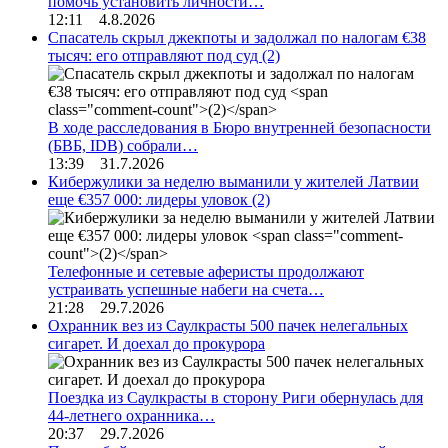
помочь установить личности…
12:11 4.8.2026
Спасатель скрыл джекпоты и задолжал по налогам €38
тысяч: его отправляют под суд
(2)
В ходе расследования в Бюро внутренней безопасности
(БВБ, IDB) собрали…
13:39 31.7.2026
Кибержулики за неделю выманили у жителей Латвии
еще €357 000: лидеры уловок
(2)
Телефонные и сетевые аферисты продолжают
устраивать успешные набеги на счета…
21:28 29.7.2026
Охранник вез из Саулкрасты 500 пачек нелегальных
сигарет. И доехал до прокурора
Поездка из Саулкрасты в сторону Риги обернулась для
44-летнего охранника…
20:37 29.7.2026