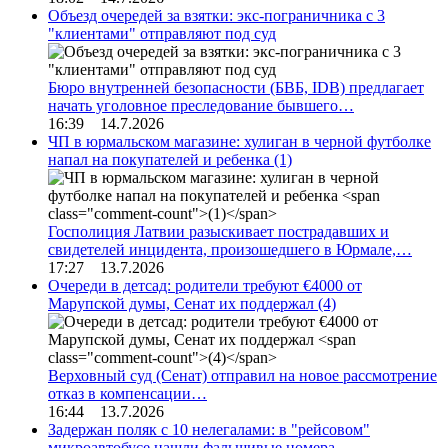
Объезд очередей за взятки: экс-пограничника с 3
"клиентами" отправляют под суд
Бюро внутренней безопасности (БВБ, IDB) предлагает
начать уголовное преследование бывшего…
16:39 14.7.2026
ЧП в юрмальском магазине: хулиган в черной футболке
напал на покупателей и ребенка
(1)
Госполиция Латвии разыскивает пострадавших и
свидетелей инцидента, произошедшего в Юрмале,…
17:27 13.7.2026
Очереди в детсад: родители требуют €4000 от
Марупской думы, Сенат их поддержал
(4)
Верховный суд (Сенат) отправил на новое рассмотрение
отказ в компенсации…
16:44 13.7.2026
Задержан поляк с 10 нелегалами: в "рейсовом"
микроавтобусе нашли фальшивые номера