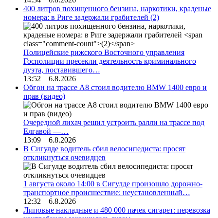
400 литров похищенного бензина, наркотики, краденые
номера: в Риге задержали грабителей
(2)
Полицейские рижского Восточного управления
Госполиции пресекли деятельность криминального
дуэта, поставившего…
13:52 6.8.2026
Обгон на трассе А8 стоил водителю BMW 1400 евро и
прав (видео)
Очередной лихач решил устроить ралли на трассе под
Елгавой —…
13:09 6.8.2026
В Сигулде водитель сбил велосипедиста: просят
откликнуться очевидцев
1 августа около 14:00 в Сигулде произошло дорожно-
транспортное происшествие: неустановленный…
12:32 6.8.2026
Липовые накладные и 480 000 пачек сигарет: перевозка