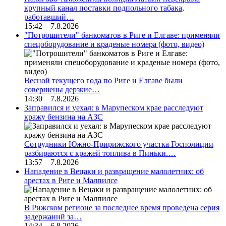
крупный канал поставки подпольного табака,
работавший…
15:42 7.8.2026
"Потрошители" банкоматов в Риге и Елгаве: применяли
спецоборудование и краденые номера (фото, видео)
Весной текущего года по Риге и Елгаве были
совершены дерзкие…
14:30 7.8.2026
Заправился и уехал: в Марупеском крае расследуют
кражу бензина на АЗС
Сотрудники Южно-Пририжского участка Госполиции
разбираются с кражей топлива в Пиньки.…
13:57 7.8.2026
Нападение в Вецаки и развращение малолетних: об
арестах в Риге и Малпилсе
В Рижском регионе за последнее время проведена серия
задержаний за…
14:34 6.8.2026