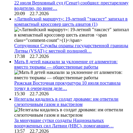
22 июля Верховный суд (Сенат) сообщил: престарелому
водителю, по вине…
20:09 22.7.2026
«Латвийский маршрут»: 19-летний "таксист" запихал в
компактный кроссовер шесть азиатов
(1)
Сотрудники Службы охраны государственной границы
Литвы (VSAT) с местной полицией…
17:38 22.7.2026
Мать 8 детей наказали за уклонение от алиментов:
вместо тюрьмы — общественные работы
Рижская Восточная прокуратура 10 июля поставила
точку в очередном деле…
15:30 22.7.2026
Нелегалы кидались в солдат дровами: им ответили
слезоточивым газом и выстрелом
За минувшие сутки солдаты Национальных
вооруженных сил Латвии (НВС), помогавшие…
13:57 22.7.2026