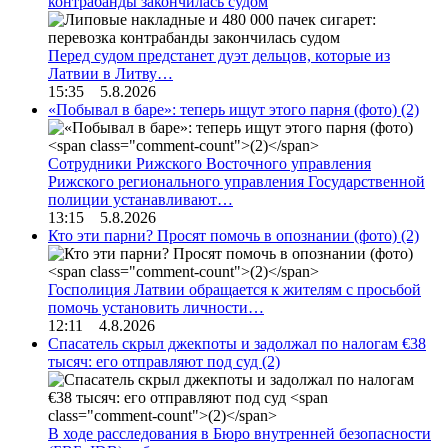
контрабанды закончилась судом
Перед судом предстанет дуэт дельцов, которые из
Латвии в Литву…
15:35 5.8.2026
«Побывал в баре»: теперь ищут этого парня (фото)
(2)
Сотрудники Рижского Восточного управления
Рижского регионального управления Государственной
полиции устанавливают…
13:15 5.8.2026
Кто эти парни? Просят помочь в опознании (фото)
(2)
Госполиция Латвии обращается к жителям с просьбой
помочь установить личности…
12:11 4.8.2026
Спасатель скрыл джекпоты и задолжал по налогам €38
тысяч: его отправляют под суд
(2)
В ходе расследования в Бюро внутренней безопасности