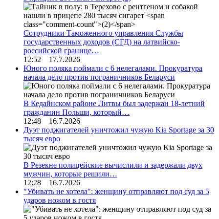
Сотрудники Таможенного управления Службы
государственных доходов (СГД) на латвийско-
российской границе…
12:52 17.7.2026
Юного поляка поймали с 6 нелегалами. Прокуратура
начала дело против пограничников Беларуси
В Кедайнском районе Литвы был задержан 18-летний
гражданин Польши, который…
12:48 16.7.2026
Дуэт поджигателей уничтожил чужую Kia Sportage за 30
тысяч евро
В Резекне полицейские вычислили и задержали двух
мужчин, которые решили…
12:28 16.7.2026
"Убивать не хотела": женщину отправляют под суд за 5
ударов ножом в гостя