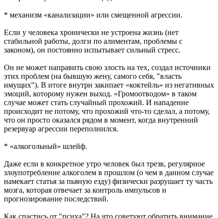
* механизм «канализации» или смещенной агрессии.
Если у человека хронически не устроена жизнь (нет
стабильной работы, долги по алиментам, проблемы с
законом), он постоянно испытывает сильный стресс.
Он не может направить свою злость на тех, создал источники
этих проблем (на бывшую жену, самого себя, "власть
имущих"). В итоге внутри закипает «коктейль» из негативных
эмоций, которому нужен выход. «Громоотводом» в таком
случае может стать случайный прохожий. И нападение
происходит не потому, что прохожий что-то сделал, а потому,
что он просто оказался рядом в момент, когда внутренний
резервуар агрессии переполнился.
* «алкогольный» шлейф.
Даже если в конкретное утро человек был трезв, регулярное
злоупотребление алкоголем в прошлом (о чем в данном случае
намекает статья за пьяную езду) физически разрушает ту часть
мозга, которая отвечает за контроль импульсов и
прогнозирование последствий.
Как спастись от "психа"? На что советуют обратить внимание