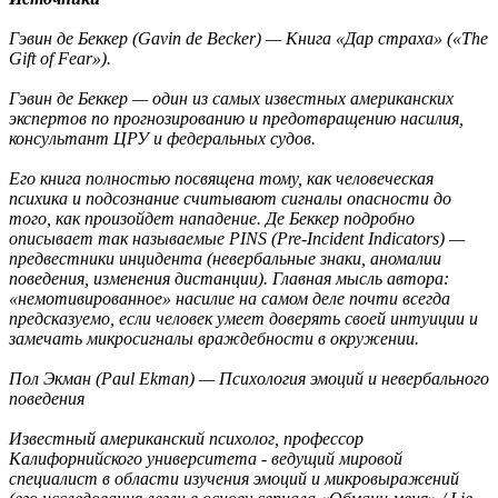
Гэвин де Беккер (Gavin de Becker) — Книга «Дар страха» («The
Gift of Fear»).
Гэвин де Беккер — один из самых известных американских
экспертов по прогнозированию и предотвращению насилия,
консультант ЦРУ и федеральных судов.
Его книга полностью посвящена тому, как человеческая
психика и подсознание считывают сигналы опасности до
того, как произойдет нападение. Де Беккер подробно
описывает так называемые PINS (Pre-Incident Indicators) —
предвестники инцидента (невербальные знаки, аномалии
поведения, изменения дистанции). Главная мысль автора:
«немотивированное» насилие на самом деле почти всегда
предсказуемо, если человек умеет доверять своей интуиции и
замечать микросигналы враждебности в окружении.
Пол Экман (Paul Ekman) — Психология эмоций и невербального
поведения
Известный американский психолог, профессор
Калифорнийского университета - ведущий мировой
специалист в области изучения эмоций и микровыражений