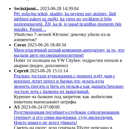
Secinājumi...
2023-06-28 14:39:04
Pēc policijas teiktā, skaidrs, ka neviens nav atzinies, šādi
mēģinot paķert uz muļķi, ka viens no vecākiem ir bijis
noziegumavietā. Žēl, ka tā, jo tagad ticamības moments būs
mazāks. Parasti…
Убийство 7-летней Юстине: девочку убили из-за
алиментов?
Corax
2023-06-26 18:49:34
Многотысячный штраф компании-арендатору за то, что
выдали авто несовершеннолетним!
Побег от полиции на VW Citybee: подростки попали в
аварию (видео, дополнено)
Сергей
2023-06-26 15:11:14
Реально достали курильщики.с нижних идёт дым,с
верхних летит пепел и бычки.что делать,куда
звонить.трогать и бить их нельзя,а как дышать?реально
достало хоть с балкона их выкидывай.
Курение на балконе под запретом: как любителям
никотина выписывают штрафы
AS
2023-06-24 07:08:00
Родственникам погибшего-глубокие соболезнования,
генералу и его семье-выдержки, суду-милосердия.
Никто никого не хотел убивать!
Смерть на охоте: дело генерала Шулте передано в