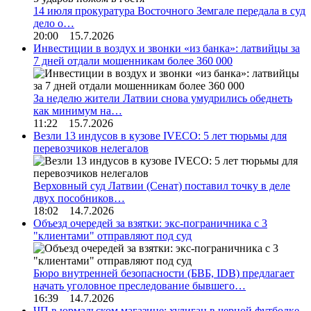
14 июля прокуратура Восточного Земгале передала в суд
дело о…
20:00 15.7.2026
Инвестиции в воздух и звонки «из банка»: латвийцы за
7 дней отдали мошенникам более 360 000
За неделю жители Латвии снова умудрились обеднеть
как минимум на…
11:22 15.7.2026
Везли 13 индусов в кузове IVECO: 5 лет тюрьмы для
перевозчиков нелегалов
Верховный суд Латвии (Сенат) поставил точку в деле
двух пособников…
18:02 14.7.2026
Объезд очередей за взятки: экс-пограничника с 3
"клиентами" отправляют под суд
Бюро внутренней безопасности (БВБ, IDB) предлагает
начать уголовное преследование бывшего…
16:39 14.7.2026
ЧП в юрмальском магазине: хулиган в черной футболке