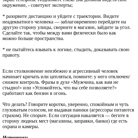
окружение, - советуют эксперты;
* разорвите дистанцию и уйдите с траектории. Видите
неадекватного человека — заблаговременно перейдите на
другую сторону улицы, сверните в магазин, зайдите за угол.
Сделайте так, чтобы между вами физически было как
можно больше пространства.
* не пытайтесь взывать к логике, стыдить, доказывать свою
правоту.
Если столкновение неизбежно и агрессивный человек
начинает кричать или цепляться, помните: у него отключен/
снижен контроль. Фразы в духе «Мужчина, как вам не
стыдно!» или «Успокойтесь, что вы себе позволяете?»
сработают как бензин в огонь.
Что делать? Говорите коротко, уверенно, спокойным и чуть
глуховатым голосом, не выдавая паники (агрессоры питаются
страхом). Не спорьте. Если ситуация накаляется — бегите в
сторону людных мест (магазины, заправки, банки) где есть
охрана и камеры.
Источники