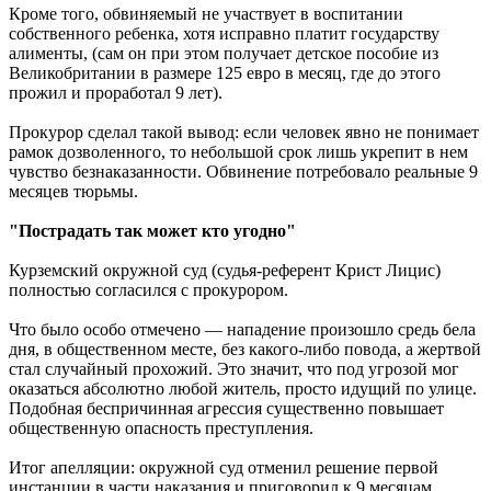
Кроме того, обвиняемый не участвует в воспитании
собственного ребенка, хотя исправно платит государству
алименты, (сам он при этом получает детское пособие из
Великобритании в размере 125 евро в месяц, где до этого
прожил и проработал 9 лет).
Прокурор сделал такой вывод: если человек явно не понимает
рамок дозволенного, то небольшой срок лишь укрепит в нем
чувство безнаказанности. Обвинение потребовало реальные 9
месяцев тюрьмы.
"Пострадать так может кто угодно"
Курземский окружной суд (судья-референт Крист Лицис)
полностью согласился с прокурором.
Что было особо отмечено — нападение произошло средь бела
дня, в общественном месте, без какого-либо повода, а жертвой
стал случайный прохожий. Это значит, что под угрозой мог
оказаться абсолютно любой житель, просто идущий по улице.
Подобная беспричинная агрессия существенно повышает
общественную опасность преступления.
Итог апелляции: окружной суд отменил решение первой
инстанции в части наказания и приговорил к 9 месяцам