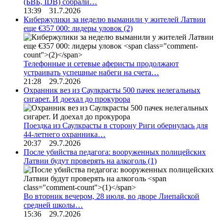
(БВБ, IDB) собрали…
13:39 31.7.2026
Кибержулики за неделю выманили у жителей Латвии
еще €357 000: лидеры уловок
(2)
Телефонные и сетевые аферисты продолжают
устраивать успешные набеги на счета…
21:28 29.7.2026
Охранник вез из Саулкрасты 500 пачек нелегальных
сигарет. И доехал до прокурора
Поездка из Саулкрасты в сторону Риги обернулась для
44-летнего охранника…
20:37 29.7.2026
После убийства педагога: вооруженных полицейских
Латвии будут проверять на алкоголь
(1)
Во вторник вечером, 28 июля, во дворе Лиепайской
средней школы…
15:36 29.7.2026