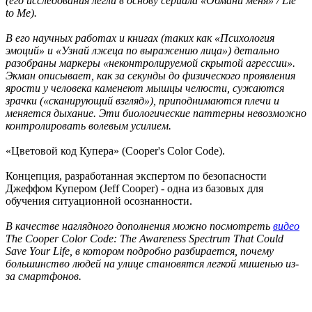
(его исследования легли в основу сериала «Обмани меня» / Lie
to Me).
В его научных работах и книгах (таких как «Психология
эмоций» и «Узнай лжеца по выражению лица») детально
разобраны маркеры «неконтролируемой скрытой агрессии».
Экман описывает, как за секунды до физического проявления
ярости у человека каменеют мышцы челюсти, сужаются
зрачки («сканирующий взгляд»), приподнимаются плечи и
меняется дыхание. Эти биологические паттерны невозможно
контролировать волевым усилием.
«Цветовой код Купера» (Cooper's Color Code).
Концепция, разработанная экспертом по безопасности
Джеффом Купером (Jeff Cooper) - одна из базовых для
обучения ситуационной осознанности.
В качестве наглядного дополнения можно посмотреть
видео
The Cooper Color Code: The Awareness Spectrum That Could
Save Your Life, в котором подробно разбирается, почему
большинство людей на улице становятся легкой мишенью из-
за смартфонов.