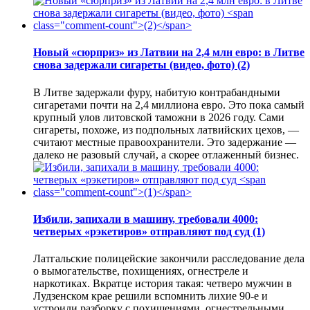
Новый «сюрприз» из Латвии на 2,4 млн евро: в Литве
снова задержали сигареты (видео, фото)
(2)
В Литве задержали фуру, набитую контрабандными
сигаретами почти на 2,4 миллиона евро. Это пока самый
крупный улов литовской таможни в 2026 году. Сами
сигареты, похоже, из подпольных латвийских цехов, —
считают местные правоохранители. Это задержание —
далеко не разовый случай, а скорее отлаженный бизнес.
Избили, запихали в машину, требовали 4000:
четверых «рэкетиров» отправляют под суд
(1)
Латгальские полицейские закончили расследование дела
о вымогательстве, похищениях, огнестреле и
наркотиках. Вкратце история такая: четверо мужчин в
Лудзенском крае решили вспомнить лихие 90-е и
устроили разборку с похищениями, огнестрельными