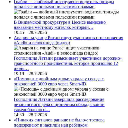
Грабли — любимый инструмент: водитель трижды
попался с липовыми польскими правами
В Видземской прокуратуре в Цесисе вынесено
наказание местному жителю, который…
19:45 28.7.2026
Авария на улице Ригас: ищут участников столкновения
«Audi» и велосипеда (видео)
Госполиция Латвии разыскивает участников дорожно-
транспортного происшествия, которое произошло 12
июня…
19:19 28.7.2026
«Помощь» с двойным дном: украла у соседа с
онкологией 3000 евро через Smart-ID
Госполиция Латвии завершила расследование
резонансного дела о циничном обкрадывании
тяжелобольного…
14:30 28.7.2026
«Никаких сигналов раньше не было»: тренера
подозревают в насилии над ребенком