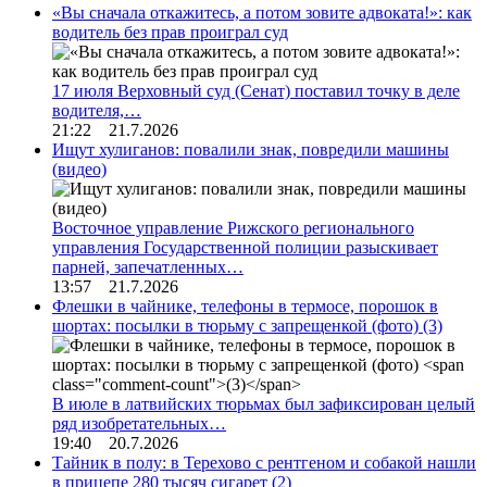
«Вы сначала откажитесь, а потом зовите адвоката!»: как
водитель без прав проиграл суд
17 июля Верховный суд (Сенат) поставил точку в деле
водителя,…
21:22 21.7.2026
Ищут хулиганов: повалили знак, повредили машины
(видео)
Восточное управление Рижского регионального
управления Государственной полиции разыскивает
парней, запечатленных…
13:57 21.7.2026
Флешки в чайнике, телефоны в термосе, порошок в
шортах: посылки в тюрьму с запрещенкой (фото)
(3)
В июле в латвийских тюрьмах был зафиксирован целый
ряд изобретательных…
19:40 20.7.2026
Тайник в полу: в Терехово с рентгеном и собакой нашли
в прицепе 280 тысяч сигарет
(2)