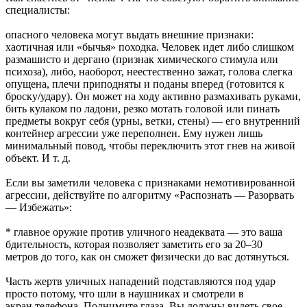
специалисты:
опасного человека могут выдать внешние признаки:
хаотичная или «бычья» походка. Человек идет либо слишком
размашисто и дергано (признак химического стимула или
психоза), либо, наоборот, неестественно зажат, голова слегка
опущена, плечи приподняты и поданы вперед (готовится к
броску/удару). Он может на ходу активно размахивать руками,
бить кулаком по ладони, резко мотать головой или пинать
предметы вокруг себя (урны, ветки, стены) — его внутренний
контейнер агрессии уже переполнен. Ему нужен лишь
минимальный повод, чтобы переключить этот гнев на живой
объект. И т. д.
Если вы заметили человека с признаками немотивированной
агрессии, действуйте по алгоритму «Распознать — Разорвать
— Избежать»:
* главное оружие против уличного неадеквата — это ваша
бдительность, которая позволяет заметить его за 20–30
метров до того, как он сможет физически до вас дотянуться.
Часть жертв уличных нападений подставляются под удар
просто потому, что шли в наушниках и смотрели в
экран телефона. Поднимите глаза. Вы должны видеть свое