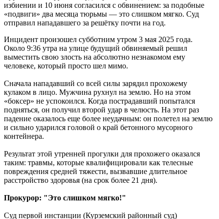
избиении и 10 июня согласился с обвинением: за подобные
«подвиги» два месяца тюрьмы — это слишком мягко. Суд
отправил нападавшего за решётку почти на год.
Инцидент произошел субботним утром 3 мая 2025 года.
Около 9:36 утра на улице будущий обвиняемый решил
выместить свою злость на абсолютно незнакомом ему
человеке, который просто шел мимо.
Сначала нападавший со всей силы зарядил прохожему
кулаком в лицо. Мужчина рухнул на землю. Но на этом
«боксер» не успокоился. Когда пострадавший попытался
подняться, он получил второй удар в челюсть. На этот раз
падение оказалось еще более неудачным: он полетел на землю
и сильно ударился головой о край бетонного мусорного
контейнера.
Результат этой утренней прогулки для прохожего оказался
таким: травмы, которые квалифицировали как телесные
повреждения средней тяжести, вызвавшие длительное
расстройство здоровья (на срок более 21 дня).
Прокурор: "Это слишком мягко!"
Суд первой инстанции (Курземский районный суд)