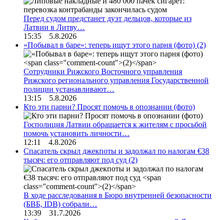
Перед судом предстанет дуэт дельцов, которые из
Латвии в Литву…
15:35 5.8.2026
«Побывал в баре»: теперь ищут этого парня (фото)
(2)
Сотрудники Рижского Восточного управления
Рижского регионального управления Государственной
полиции устанавливают…
13:15 5.8.2026
Кто эти парни? Просят помочь в опознании (фото)
Госполиция Латвии обращается к жителям с просьбой
помочь установить личности…
12:11 4.8.2026
Спасатель скрыл джекпоты и задолжал по налогам €38
тысяч: его отправляют под суд
(2)
В ходе расследования в Бюро внутренней безопасности
(БВБ, IDB) собрали…
13:39 31.7.2026