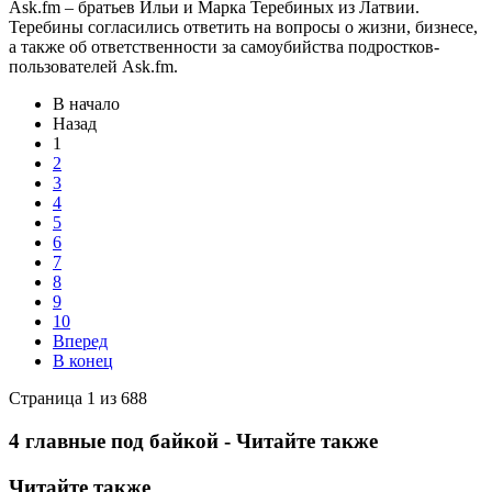
Ask.fm – братьев Ильи и Марка Теребиных из Латвии.
Теребины согласились ответить на вопросы о жизни, бизнесе,
а также об ответственности за самоубийства подростков-
пользователей Ask.fm.
В начало
Назад
1
2
3
4
5
6
7
8
9
10
Вперед
В конец
Страница 1 из 688
4 главные под байкой - Читайте также
Читайте также