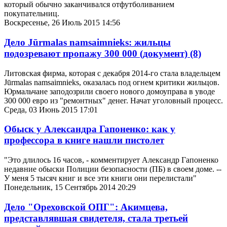
который обычно заканчивался отфутболиванием
покупательниц.
Воскресенье, 26 Июль 2015 14:56
Дело Jūrmalas namsaimnieks: жильцы
подозревают пропажу 300 000 (документ)
(8)
Литовская фирма, которая с декабря 2014-го стала владельцем
Jūrmalas namsaimnieks, оказалась под огнем критики жильцов.
Юрмальчане заподозрили своего нового домоуправа в уводе
300 000 евро из "ремонтных" денег. Начат уголовный процесс.
Среда, 03 Июнь 2015 17:01
Обыск у Александра Гапоненко: как у
профессора в книге нашли пистолет
"Это длилось 16 часов, - комментирует Александр Гапоненко
недавние обыски Полиции безопасности (ПБ) в своем доме. --
У меня 5 тысяч книг и все эти книги они перелистали"
Понедельник, 15 Сентябрь 2014 20:29
Дело "Ореховской ОПГ": Акимцева,
представлявшая свидетеля, стала третьей