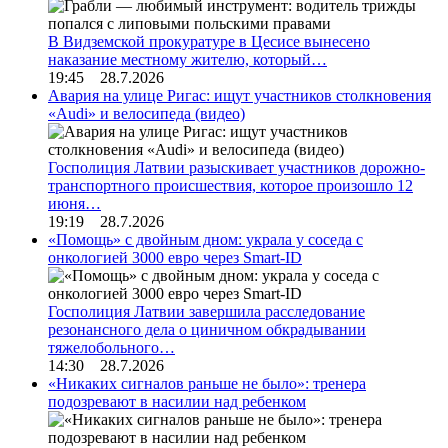
В Видземской прокуратуре в Цесисе вынесено
наказание местному жителю, который…
19:45 28.7.2026
Авария на улице Ригас: ищут участников столкновения
«Audi» и велосипеда (видео)
Госполиция Латвии разыскивает участников дорожно-
транспортного происшествия, которое произошло 12
июня…
19:19 28.7.2026
«Помощь» с двойным дном: украла у соседа с
онкологией 3000 евро через Smart-ID
Госполиция Латвии завершила расследование
резонансного дела о циничном обкрадывании
тяжелобольного…
14:30 28.7.2026
«Никаких сигналов раньше не было»: тренера
подозревают в насилии над ребенком