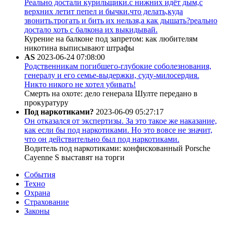
Реально достали курильщики.с нижних идёт дым,с
верхних летит пепел и бычки.что делать,куда
звонить.трогать и бить их нельзя,а как дышать?реально
достало хоть с балкона их выкидывай.
Курение на балконе под запретом: как любителям
никотина выписывают штрафы
AS
2023-06-24 07:08:00
Родственникам погибшего-глубокие соболезнования,
генералу и его семье-выдержки, суду-милосердия.
Никто никого не хотел убивать!
Смерть на охоте: дело генерала Шулте передано в
прокуратуру
Под наркотиками?
2023-06-09 05:27:17
Он отказался от экспертизы. За это такое же наказание,
как если бы под наркотиками. Но это вовсе не значит,
что он действительно был под наркотиками.
Водитель под наркотиками: конфискованный Porsche
Cayenne S выставят на торги
События
Техно
Охрана
Страхование
Законы