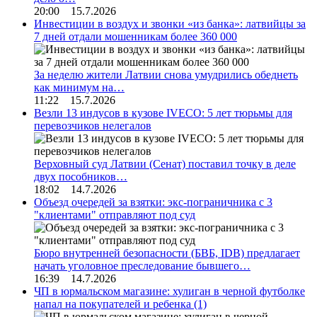
20:00 15.7.2026
Инвестиции в воздух и звонки «из банка»: латвийцы за
7 дней отдали мошенникам более 360 000
За неделю жители Латвии снова умудрились обеднеть
как минимум на…
11:22 15.7.2026
Везли 13 индусов в кузове IVECO: 5 лет тюрьмы для
перевозчиков нелегалов
Верховный суд Латвии (Сенат) поставил точку в деле
двух пособников…
18:02 14.7.2026
Объезд очередей за взятки: экс-пограничника с 3
"клиентами" отправляют под суд
Бюро внутренней безопасности (БВБ, IDB) предлагает
начать уголовное преследование бывшего…
16:39 14.7.2026
ЧП в юрмальском магазине: хулиган в черной футболке
напал на покупателей и ребенка
(1)