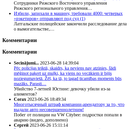
Сотрудники Рижского Восточного управления
Рижского регионального управления…
Избили, запихали в машину, требовали 4000: четверых
«рэкетиров» отправляют под суд
(1)
Латгальские полицейские закончили расследование дела
о вымогательстве,…
Комментарии
Комментарии
Secinājumi...
2023-06-28 14:39:04
Pēc policijas teiktā, skaidrs, ka neviens nav atzinies, šādi
mēģinot paķert uz muļķi, ka viens no vecākiem ir bijis
noziegumavietā. Žēl, ka tā, jo tagad ticamības moments būs
mazāks. Parasti…
Убийство 7-летней Юстине: девочку убили из-за
алиментов?
Corax
2023-06-26 18:49:34
Многотысячный штраф компании-арендатору за то, что
выдали авто несовершеннолетним!
Побег от полиции на VW Citybee: подростки попали в
аварию (видео, дополнено)
Сергей
2023-06-26 15:11:14