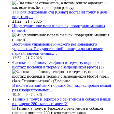
17 июля Верховный суд (Сенат) поставил точку в деле
водителя,…
21:22 21.7.2026
Ищут хулиганов: повалили знак, повредили машины
(видео)
Восточное управление Рижского регионального
управления Государственной полиции разыскивает
парней, запечатленных…
13:57 21.7.2026
Флешки в чайнике, телефоны в термосе, порошок в
шортах: посылки в тюрьму с запрещенкой (фото)
(3)
В июле в латвийских тюрьмах был зафиксирован целый
ряд изобретательных…
19:40 20.7.2026
Тайник в полу: в Терехово с рентгеном и собакой нашли
в прицепе 280 тысяч сигарет
(2)