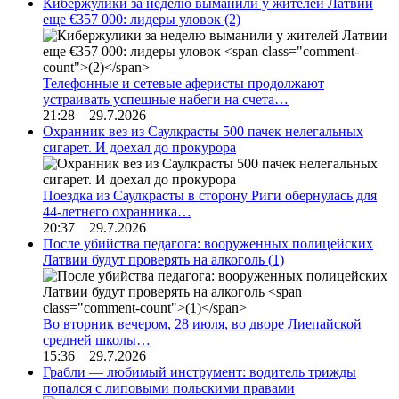
Кибержулики за неделю выманили у жителей Латвии
еще €357 000: лидеры уловок
(2)
Телефонные и сетевые аферисты продолжают
устраивать успешные набеги на счета…
21:28 29.7.2026
Охранник вез из Саулкрасты 500 пачек нелегальных
сигарет. И доехал до прокурора
Поездка из Саулкрасты в сторону Риги обернулась для
44-летнего охранника…
20:37 29.7.2026
После убийства педагога: вооруженных полицейских
Латвии будут проверять на алкоголь
(1)
Во вторник вечером, 28 июля, во дворе Лиепайской
средней школы…
15:36 29.7.2026
Грабли — любимый инструмент: водитель трижды
попался с липовыми польскими правами