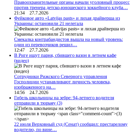
Правоохранительные органы начали уголовный процесс
против тренера детско-юношеского хоккейного клуба…
21:34 27.7.2026
Фейковое авто «Latvijas pasts» и лихая драйверша из
Украины: остановили 21 нелегала
Смекалка контрабандистов вышла на новый уровень:
один из перевозчиков решил…
12:47 27.7.2026
В Риге ищут парня, сбившего вазон в летнем кафе
(видео)
Сотрудники Рижского Северного управления
Госполиции устанавливают личность человека,
изображенного на…
14:56 24.7.2026
Гибель школьницы на зебре: 94-летнего водителя
отправили в тюрьму
(3)
22 июля Верховный суд (Сенат) сообщил: престарелому
водителю, по вине…