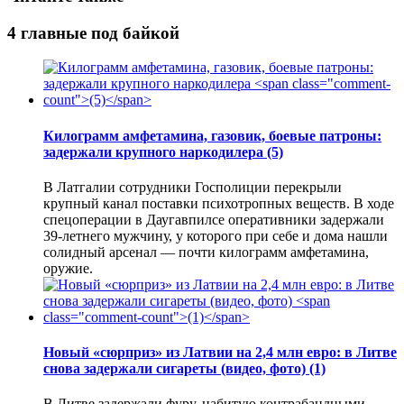
4 главные под байкой
Килограмм амфетамина, газовик, боевые патроны:
задержали крупного наркодилера
(5)
В Латгалии сотрудники Госполиции перекрыли
крупный канал поставки психотропных веществ. В ходе
спецоперации в Даугавпилсе оперативники задержали
39-летнего мужчину, у которого при себе и дома нашли
солидный арсенал — почти килограмм амфетамина,
оружие.
Новый «сюрприз» из Латвии на 2,4 млн евро: в Литве
снова задержали сигареты (видео, фото)
(1)
В Литве задержали фуру, набитую контрабандными