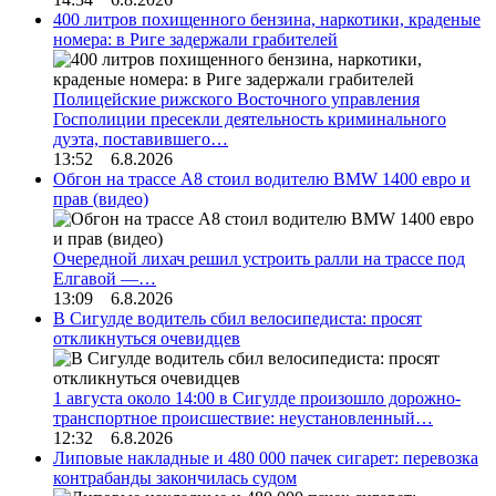
400 литров похищенного бензина, наркотики, краденые
номера: в Риге задержали грабителей
Полицейские рижского Восточного управления
Госполиции пресекли деятельность криминального
дуэта, поставившего…
13:52 6.8.2026
Обгон на трассе А8 стоил водителю BMW 1400 евро и
прав (видео)
Очередной лихач решил устроить ралли на трассе под
Елгавой —…
13:09 6.8.2026
В Сигулде водитель сбил велосипедиста: просят
откликнуться очевидцев
1 августа около 14:00 в Сигулде произошло дорожно-
транспортное происшествие: неустановленный…
12:32 6.8.2026
Липовые накладные и 480 000 пачек сигарет: перевозка
контрабанды закончилась судом