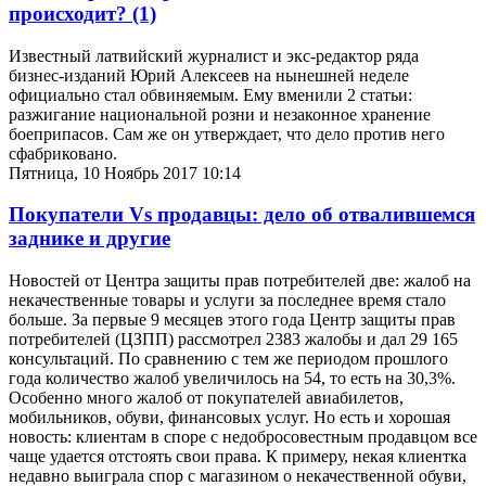
происходит?
(1)
Известный латвийский журналист и экс-редактор ряда
бизнес-изданий Юрий Алексеев на нынешней неделе
официально стал обвиняемым. Ему вменили 2 статьи:
разжигание национальной розни и незаконное хранение
боеприпасов. Сам же он утверждает, что дело против него
сфабриковано.
Пятница, 10 Ноябрь 2017 10:14
Покупатели Vs продавцы: дело об отвалившемся
заднике и другие
Новостей от Центра защиты прав потребителей две: жалоб на
некачественные товары и услуги за последнее время стало
больше. За первые 9 месяцев этого года Центр защиты прав
потребителей (ЦЗПП) рассмотрел 2383 жалобы и дал 29 165
консультаций. По сравнению с тем же периодом прошлого
года количество жалоб увеличилось на 54, то есть на 30,3%.
Особенно много жалоб от покупателей авиабилетов,
мобильников, обуви, финансовых услуг. Но есть и хорошая
новость: клиентам в споре с недобросовестным продавцом все
чаще удается отстоять свои права. К примеру, некая клиентка
недавно выиграла спор с магазином о некачественной обуви,