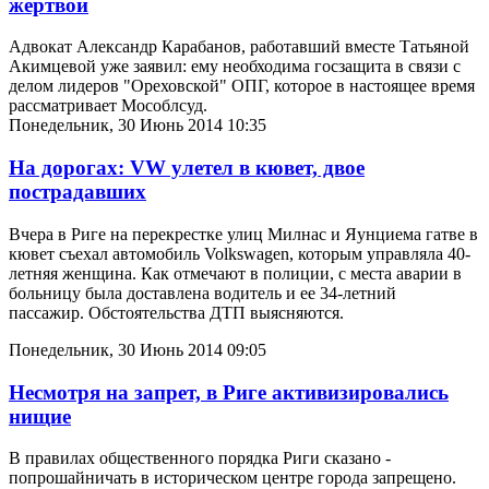
жертвой
Адвокат Александр Карабанов, работавший вместе Татьяной
Акимцевой уже заявил: ему необходима госзащита в связи с
делом лидеров "Ореховской" ОПГ, которое в настоящее время
рассматривает Мособлсуд.
Понедельник, 30 Июнь 2014 10:35
На дорогах: VW улетел в кювет, двое
пострадавших
Вчера в Риге на перекрестке улиц Милнас и Яунциема гатве в
кювет съехал автомобиль Volkswagen, которым управляла 40-
летняя женщина. Как отмечают в полиции, с места аварии в
больницу была доставлена водитель и ее 34-летний
пассажир. Обстоятельства ДТП выясняются.
Понедельник, 30 Июнь 2014 09:05
Несмотря на запрет, в Риге активизировались
нищие
В правилах общественного порядка Риги сказано -
попрошайничать в историческом центре города запрещено.