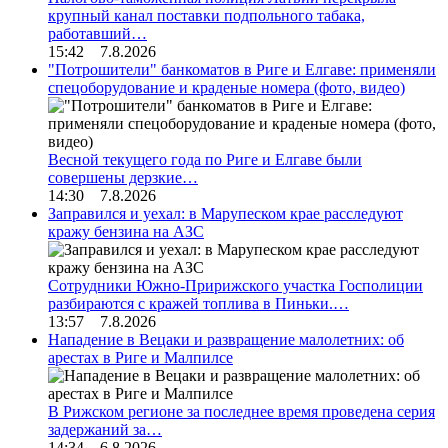
крупный канал поставки подпольного табака,
работавший…
15:42 7.8.2026
"Потрошители" банкоматов в Риге и Елгаве: применяли
спецоборудование и краденые номера (фото, видео)
Весной текущего года по Риге и Елгаве были
совершены дерзкие…
14:30 7.8.2026
Заправился и уехал: в Марупеском крае расследуют
кражу бензина на АЗС
Сотрудники Южно-Пририжского участка Госполиции
разбираются с кражей топлива в Пиньки.…
13:57 7.8.2026
Нападение в Вецаки и развращение малолетних: об
арестах в Риге и Малпилсе
В Рижском регионе за последнее время проведена серия
задержаний за…
14:34 6.8.2026