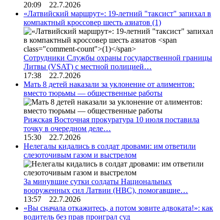
20:09 22.7.2026
«Латвийский маршрут»: 19-летний "таксист" запихал в
компактный кроссовер шесть азиатов
(1)
Сотрудники Службы охраны государственной границы
Литвы (VSAT) с местной полицией…
17:38 22.7.2026
Мать 8 детей наказали за уклонение от алиментов:
вместо тюрьмы — общественные работы
Рижская Восточная прокуратура 10 июля поставила
точку в очередном деле…
15:30 22.7.2026
Нелегалы кидались в солдат дровами: им ответили
слезоточивым газом и выстрелом
За минувшие сутки солдаты Национальных
вооруженных сил Латвии (НВС), помогавшие…
13:57 22.7.2026
«Вы сначала откажитесь, а потом зовите адвоката!»: как
водитель без прав проиграл суд