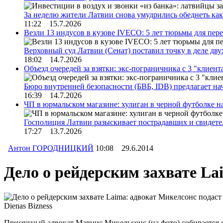
За неделю жители Латвии снова умудрились обеднеть к
11:22 15.7.2026
Везли 13 индусов в кузове IVECO: 5 лет тюрьмы для пер
Верховный суд Латвии (Сенат) поставил точку в деле д
18:02 14.7.2026
Объезд очередей за взятки: экс-пограничника с 3 "клиен
Бюро внутренней безопасности (БВБ, IDB) предлагает н
16:39 14.7.2026
ЧП в юрмальском магазине: хулиган в черной футболке н
Госполиция Латвии разыскивает пострадавших и свидет
17:27 13.7.2026
Антон ГОРОДНИЦКИЙ
10:08 29.6.2014
Дело о рейдерским захвате La
Dienas Bizness
Присяжный адвокат Марцис Микельсонс (на фото) собирается об