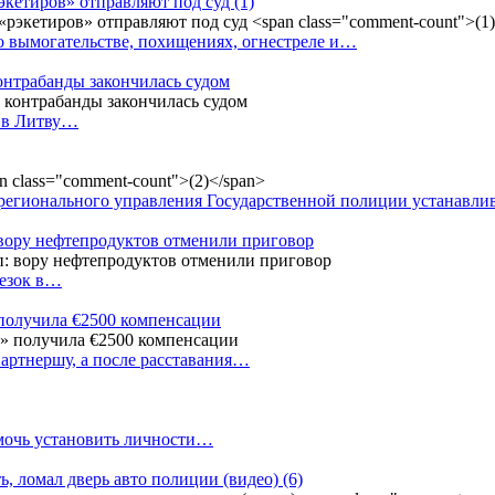
рэкетиров» отправляют под суд
(1)
о вымогательстве, похищениях, огнестреле и…
контрабанды закончилась судом
и в Литву…
регионального управления Государственной полиции устанавл
 вору нефтепродуктов отменили приговор
резок в…
 получила €2500 компенсации
артнершу, а после расставания…
омочь установить личности…
ь, ломал дверь авто полиции (видео)
(6)