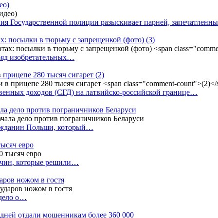
ео)
ния Государственной полиции разыскивает парней, запечатлен
х: посылки в тюрьму с запрещенкой (фото)
(3)
ряд изобретательных…
в прицепе 280 тысяч сигарет
(2)
енных доходов (СГД) на латвийско-российской границе…
ала дело против пограничников Беларуси
ражданин Польши, который…
тысяч евро
жчин, которые решили…
даров ножом в гостя
 дело о…
7 дней отдали мошенникам более 360 000