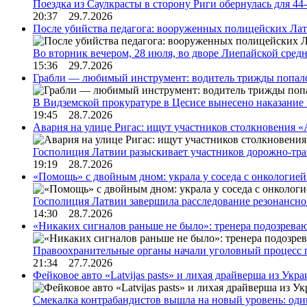
Поездка из Саулкрасты в сторону Риги обернулась для 4
20:37 29.7.2026
После убийства педагога: вооруженных полицейских Лат
Во вторник вечером, 28 июля, во дворе Лиепайской сре
15:36 29.7.2026
Грабли — любимый инструмент: водитель трижды попал
В Видземской прокуратуре в Цесисе вынесено наказани
19:45 28.7.2026
Авария на улице Ригас: ищут участников столкновения «A
Госполиция Латвии разыскивает участников дорожно-тр
19:19 28.7.2026
«Помощь» с двойным дном: украла у соседа с онкологией 
Госполиция Латвии завершила расследование резонансн
14:30 28.7.2026
«Никаких сигналов раньше не было»: тренера подозреваю
Правоохранительные органы начали уголовный процесс 
21:34 27.7.2026
Фейковое авто «Latvijas pasts» и лихая драйверша из Укр
Смекалка контрабандистов вышла на новый уровень: од