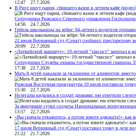
12:47 27.7.2026
В Риге ищут парня, сбившего вазон в летнем кафе (видео
Сотрудники Рижского Северного управления Госполиции
14:56 24.7.2026
Гибель школьницы на зебре: 94-летнего водителя отправ
22 июля Верховный суд (Сенат) сообщил: престарелому 
20:09 22.7.2026
«Латвийский маршрут»: 19-летний "таксист" запихал в к
Сотрудники Службы охраны государственной границы 
17:38 22.7.2026
Мать 8 детей наказали за уклонение от алиментов: вме
Рижская Восточная прокуратура 10 июля поставила точк
15:30 22.7.2026
Нелегалы кидались в солдат дровами: им ответили слезо
За минувшие сутки солдаты Национальных вооруженны
13:57 22.7.2026
«Вы сначала откажитесь, а потом зовите адвоката!»: как в
17 июля Верховный суд (Сенат) поставил точку в деле в
21:22 21.7.2026