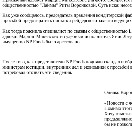
общественностью "Лаймы" Риты Воронковой. Суть иска: несог
Как уже сообщалось, председатель правления кондитерской фа
просьбой предотвратить попытки рейдерского захвата ведущих 
Как тогда пояснила специалист по связям с общественностью 
адвокат Марцис Микелсонс и судебный исполнитель Янис Лазда
имущество NP Foods было арестовано.
После того, как представители NP Foods подняли скандал и о
министрам юстиции, внутренних дел и экономики с просьбой 
потребовал отозвать эти сведения.
Однако Ворон
- Новости с 
Помимо этого
Хочу отметит
предъявлялис
бы не позвол