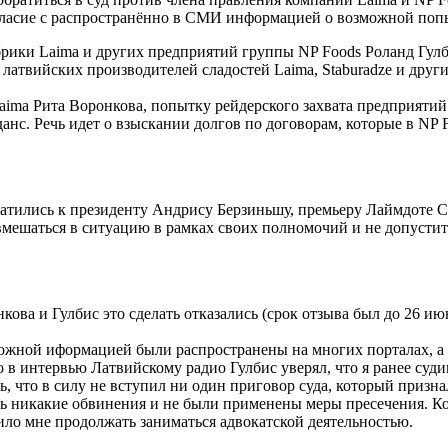
ласие с распространённо в СМИ информацией о возможной попы
брики Laima и других предприятий группы NP Foods Роланд Гул
латвийских производителей сладостей Laima, Staburadze и друг
Laima Рита Воронкова, попытку рейдерского захвата предприяти
нс. Речь идет о взыскании долгов по договорам, которые в NP 
братились к президенту Андрису Берзиньшу, премьеру Лаймдоте 
вмешаться в ситуацию в рамках своих полномочий и не допусти
кова и Гулбис это сделать отказались (срок отзыва был до 26 ию
ложной иформацией были распространены на многих порталах, а 
 в интервью Латвийскому радио Гулбис уверял, что я ранее судим
ь, что в силу не вступил ни один приговор суда, который приз
ь никакие обвинения и не были применены меры пресечения. Ко 
ило мне продолжать заниматься адвокатской деятельностью.