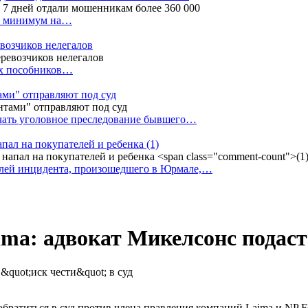
ак минимум на…
евозчиков нелегалов
вух пособников…
тами" отправляют под суд
ачать уголовное преследование бывшего…
апал на покупателей и ребенка
(1)
елей инцидента, произошедшего в Юрмале,…
ima: адвокат Микелсонс подаст 
ратиться в суд против члена правления компаний Laima и NP Foo