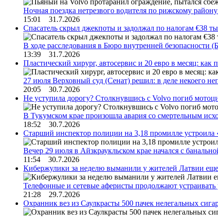
Ночная поездка нетрезвого водителя по рижскому район
15:01 31.7.2026
Спасатель скрыл джекпоты и задолжал по налогам €38 ты
В ходе расследования в Бюро внутренней безопасности 
13:39 31.7.2026
Пластический хирург, автосервис и 20 евро в месяц: ка
27 июля Верховный суд (Сенат) решил: в деле некоего 
20:05 30.7.2026
Не уступила дорогу? Столкнувшись с Volvo погиб мотоц
В Тукумском крае произошла авария со смертельным исх
18:52 30.7.2026
Старший инспектор полиции на 3,18 промилле устроила 
Вечер 29 июля в Айзкраукльском крае начался с банальн
11:54 30.7.2026
Кибержулики за неделю выманили у жителей Латвии еще
Телефонные и сетевые аферисты продолжают устраивать
21:28 29.7.2026
Охранник вез из Саулкрасты 500 пачек нелегальных сигар