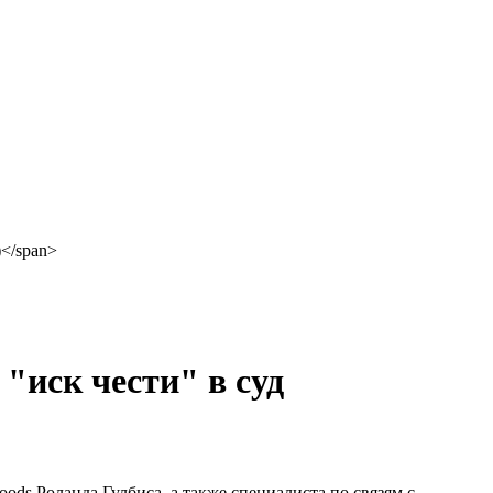
"иск чести" в суд
ds Роланда Гулбиса, а также специалиста по связям с