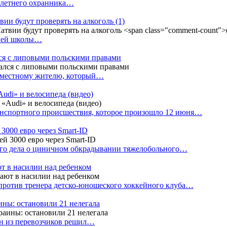
4-летнего охранника…
вии будут проверять на алкоголь
(1)
дней школы…
ся с липовыми польскими правами
е местному жителю, который…
udi» и велосипеда (видео)
анспортного происшествия, которое произошло 12 июня…
3000 евро через Smart-ID
ого дела о циничном обкрадывании тяжелобольного…
т в насилии над ребенком
против тренера детско-юношеского хоккейного клуба…
аины: остановили 21 нелегала
ин из перевозчиков решил…