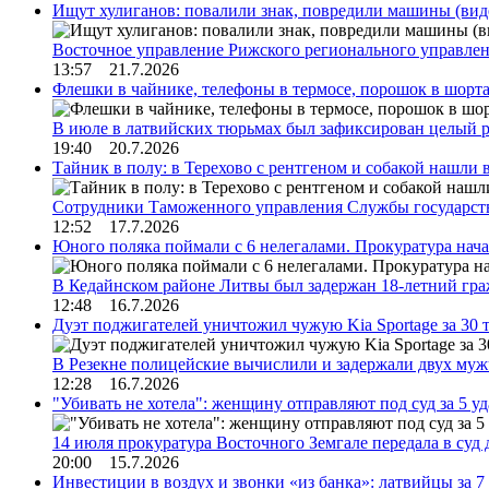
Ищут хулиганов: повалили знак, повредили машины (вид
Восточное управление Рижского регионального управле
13:57 21.7.2026
Флешки в чайнике, телефоны в термосе, порошок в шорта
В июле в латвийских тюрьмах был зафиксирован целый 
19:40 20.7.2026
Тайник в полу: в Терехово с рентгеном и собакой нашли 
Сотрудники Таможенного управления Службы государств
12:52 17.7.2026
Юного поляка поймали с 6 нелегалами. Прокуратура нач
В Кедайнском районе Литвы был задержан 18-летний г
12:48 16.7.2026
Дуэт поджигателей уничтожил чужую Kia Sportage за 30 
В Резекне полицейские вычислили и задержали двух му
12:28 16.7.2026
"Убивать не хотела": женщину отправляют под суд за 5 у
14 июля прокуратура Восточного Земгале передала в суд
20:00 15.7.2026
Инвестиции в воздух и звонки «из банка»: латвийцы за 