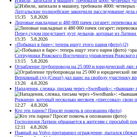
Избили, запихали в машину, требовали 4000: четверых «
Латгальские полицейские закончили расследование дела 
15:35 5.8.2026
Липовые накладные и 480 000 пачек сигарет: перевозка 
Перед судом предстанет дуэт дельцов, которые из Латви
15:35 5.8.2026
«Побывал в баре»: теперь ищут этого парня (фото)
(2)
Сотрудники Рижского Восточного управления Рижского 
13:15 5.8.2026
Ограбление трубопровода на 25 000 и юридический ляп:
Верховный суд (Сенат) дал шанс на свободу участнику в
13:26 4.8.2026
Нападения, слежка, письма через «Swedbank»: «бывшая»
Рижанин, который несколько месяцев «прессовал» свою п
12:27 4.8.2026
Кто эти парни? Просят помочь в опознании (фото)
Госполиция Латвии обращается к жителям с просьбой п
12:11 4.8.2026
Пьяный на Volvo протаранил ограждение, пытался сбежат