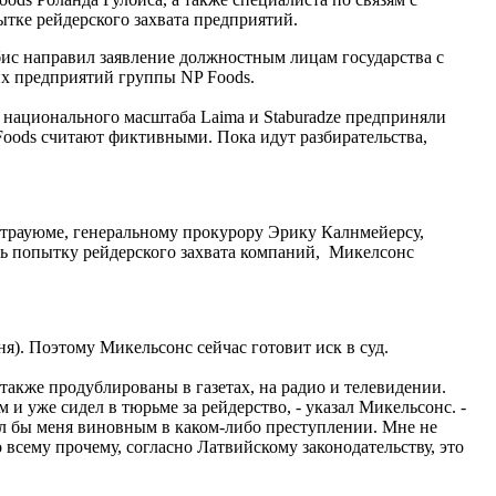
тке рейдерского захвата предприятий.
бис направил заявление должностным лицам государства с
их предприятий группы NP Foods.
й национального масштаба Laima и Staburadze предприняли
Foods считают фиктивными. Пока идут разбирательства,
Страуюме, генеральному прокурору Эрику Калнмейерсу,
ть попытку рейдерского захвата компаний, Микелсонс
ня). Поэтому Микельсонс сейчас готовит иск в суд.
также продублированы в газетах, на радио и телевидении.
 и уже сидел в тюрьме за рейдерство, - указал Микельсонс. -
нал бы меня виновным в каком-либо преступлении. Мне не
всему прочему, согласно Латвийскому законодательству, это