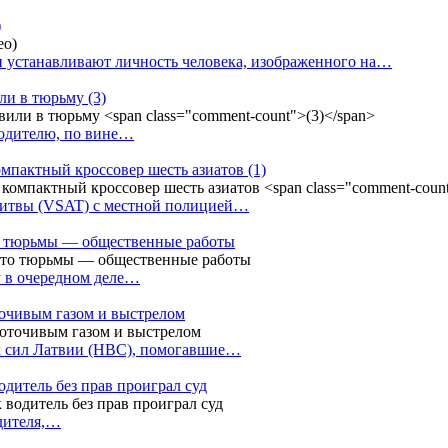
)
 устанавливают личность человека, изображенного на…
или в тюрьму
(3)
водителю, по вине…
омпактный кроссовер шесть азиатов
(1)
Литвы (VSAT) с местной полицией…
сто тюрьмы — общественные работы
у в очередном деле…
точивым газом и выстрелом
х сил Латвии (НВС), помогавшие…
одитель без прав проиграл суд
одителя,…