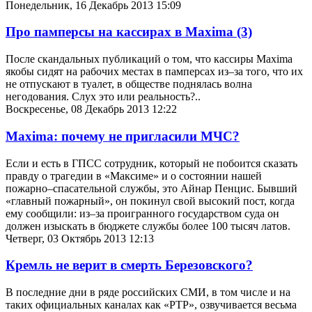
Понедельник, 16 Декабрь 2013 15:09
Про памперсы на кассирах в Maxima
(3)
После скандальных публикаций о том, что кассиры Maxima
якобы сидят на рабочих местах в памперсах из–за того, что их
не отпускают в туалет, в обществе поднялась волна
негодования. Слух это или реальность?..
Воскресенье, 08 Декабрь 2013 12:22
Maxima: почему не пригласили МЧС?
Если и есть в ГПСС сотрудник, который не побоится сказать
правду о трагедии в «Максиме» и о состоянии нашей
пожарно–спасательной службы, это Айнар Пенцис. Бывший
«главный пожарный», он покинул свой высокий пост, когда
ему сообщили: из–за проигранного государством суда он
должен изыскать в бюджете службы более 100 тысяч латов.
Четверг, 03 Октябрь 2013 12:13
Кремль не верит в смерть Березовского?
В последние дни в ряде российских СМИ, в том числе и на
таких официальных каналах как «РТР», озвучивается весьма