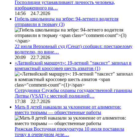
Госполиции устанавливают личность человека,
изображенного на…
14:56 24.7.2026
Гибель школьницы на зебре: 94-летнего водителя
отправили в тюрьму
(3)
22 июля Верховный суд (Сенат) сообщил: престарелому
водителю, по вине…
20:09 22.7.2026
«Латвийский маршрут»: 19-летний "таксист" запихал в
компактный кроссовер шесть азиатов
(1)
Сотрудники Службы охраны государственной границы
Литвы (VSAT) с местной полицией…
17:38 22.7.2026
Мать 8 детей наказали за уклонение от алиментов:
вместо тюрьмы — общественные работы
Рижская Восточная прокуратура 10 июля поставила
точку в очередном деле…