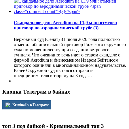
Скандальное дело Aerodium на €1,9 млн: отменен
приговор по аэродинамической трубе
(3)
Верховный суд (Сенат) 31 июля 2026 года полностью
отменил обвинительный приговор Рижского окружного
суда по мошенничеству при создании ветрового
туннеля. Что очевидно: речь идет о старом скандале с
фирмой Aerodium и бизнесменом Иваром Бейтансом,
которого обвиняли в многомиллионном надувательстве.
Ранее Окружной суд пытался отправить
предпринимателя в тюрьму на 3 года…
Кнопка Телеграм в байках
Kriminal.lv в Телеграме
топ 3 под байкой - Криминальный топ 3