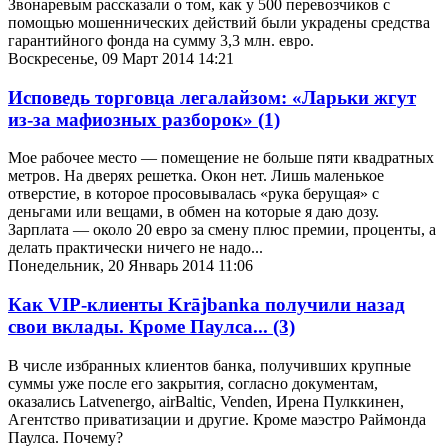
Звонаревым рассказали о том, как у 500 перевозчиков с
помощью мошеннических действий были украдены средства
гарантийного фонда на сумму 3,3 млн. евро.
Воскресенье, 09 Март 2014 14:21
Исповедь торговца легалайзом: «Ларьки жгут
из-за мафиозных разборок»
(1)
Мое рабочее место — помещение не больше пяти квадратных
метров. На дверях решетка. Окон нет. Лишь маленькое
отверстие, в которое просовывалась «рука берущая» с
деньгами или вещами, в обмен на которые я даю дозу.
Зарплата — около 20 евро за смену плюс премии, проценты, а
делать практически ничего не надо...
Понедельник, 20 Январь 2014 11:06
Как VIP-клиенты Krājbanka получили назад
свои вклады. Кроме Паулса...
(3)
В числе избранных клиентов банка, получивших крупные
суммы уже после его закрытия, согласно документам,
оказались Latvenergo, airBaltic, Venden, Ирена Пулккинен,
Агентство приватизации и другие. Кроме маэстро Раймонда
Паулса. Почему?