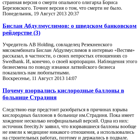
странная версия о смерти опального олигарха Бориса
Березовского. Точнее версия о том, что смерти не было.
Понедельник, 19 Август 2013 20:37
Бислан Абдулмуслимов: о шведском банковском
рейдерстве
(3)
Учредитель AB Holding, совладелец Резекненского
мясокомбината Бислан Абдулмуслимов в интервью «Вестям»
рассказал, в частности, о своих непростых отношениях со
Swedbank. И, конечно, о своей корпорации. Наблюдения этого
бизнесмена по поводу изнанки латвийского бизнеса
показались нам любопытными.
Воскресенье, 11 Август 2013 14:07
Почему взорвались кислородные баллоны в
больнице Страдиня
Следствию еще предстоит разобраться в причинах взрыва
кислородных баллонов в больнице им.Страдиня. Пока имеет
хождение несколько неофициальный версий. Одна из них:
источник freecity.lv заявил, что взорвавшиеся баллоны вообще
не имели к медицине никакого отношения, а использовались
на строительных работах, поэтому и держались в подвале.