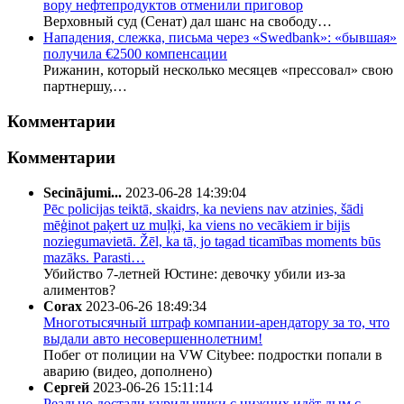
вору нефтепродуктов отменили приговор
Верховный суд (Сенат) дал шанс на свободу…
Нападения, слежка, письма через «Swedbank»: «бывшая»
получила €2500 компенсации
Рижанин, который несколько месяцев «прессовал» свою
партнершу,…
Комментарии
Комментарии
Secinājumi...
2023-06-28 14:39:04
Pēc policijas teiktā, skaidrs, ka neviens nav atzinies, šādi
mēģinot paķert uz muļķi, ka viens no vecākiem ir bijis
noziegumavietā. Žēl, ka tā, jo tagad ticamības moments būs
mazāks. Parasti…
Убийство 7-летней Юстине: девочку убили из-за
алиментов?
Corax
2023-06-26 18:49:34
Многотысячный штраф компании-арендатору за то, что
выдали авто несовершеннолетним!
Побег от полиции на VW Citybee: подростки попали в
аварию (видео, дополнено)
Сергей
2023-06-26 15:11:14
Реально достали курильщики.с нижних идёт дым,с