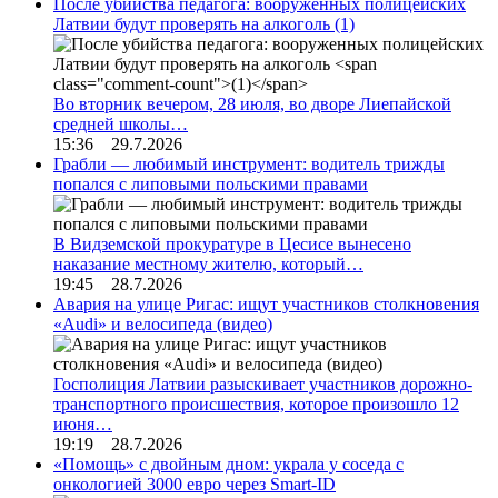
После убийства педагога: вооруженных полицейских
Латвии будут проверять на алкоголь
(1)
Во вторник вечером, 28 июля, во дворе Лиепайской
средней школы…
15:36 29.7.2026
Грабли — любимый инструмент: водитель трижды
попался с липовыми польскими правами
В Видземской прокуратуре в Цесисе вынесено
наказание местному жителю, который…
19:45 28.7.2026
Авария на улице Ригас: ищут участников столкновения
«Audi» и велосипеда (видео)
Госполиция Латвии разыскивает участников дорожно-
транспортного происшествия, которое произошло 12
июня…
19:19 28.7.2026
«Помощь» с двойным дном: украла у соседа с
онкологией 3000 евро через Smart-ID