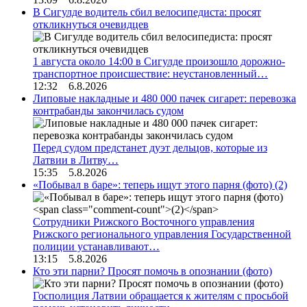
В Сигулде водитель сбил велосипедиста: просят
откликнуться очевидцев
1 августа около 14:00 в Сигулде произошло дорожно-
транспортное происшествие: неустановленный…
12:32 6.8.2026
Липовые накладные и 480 000 пачек сигарет: перевозка
контрабанды закончилась судом
Перед судом предстанет дуэт дельцов, которые из
Латвии в Литву…
15:35 5.8.2026
«Побывал в баре»: теперь ищут этого парня (фото)
(2)
Сотрудники Рижского Восточного управления
Рижского регионального управления Государственной
полиции устанавливают…
13:15 5.8.2026
Кто эти парни? Просят помочь в опознании (фото)
Госполиция Латвии обращается к жителям с просьбой