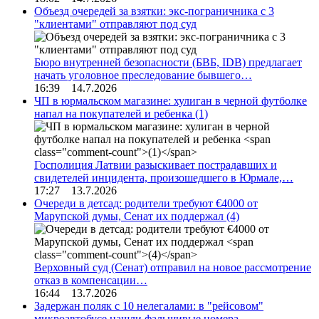
Объезд очередей за взятки: экс-пограничника с 3
"клиентами" отправляют под суд
Бюро внутренней безопасности (БВБ, IDB) предлагает
начать уголовное преследование бывшего…
16:39 14.7.2026
ЧП в юрмальском магазине: хулиган в черной футболке
напал на покупателей и ребенка
(1)
Госполиция Латвии разыскивает пострадавших и
свидетелей инцидента, произошедшего в Юрмале,…
17:27 13.7.2026
Очереди в детсад: родители требуют €4000 от
Марупской думы, Сенат их поддержал
(4)
Верховный суд (Сенат) отправил на новое рассмотрение
отказ в компенсации…
16:44 13.7.2026
Задержан поляк с 10 нелегалами: в "рейсовом"
микроавтобусе нашли фальшивые номера