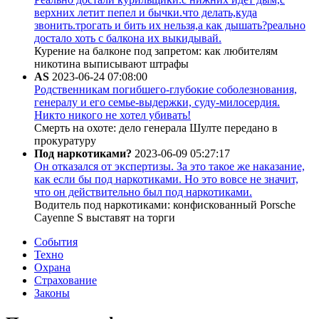
верхних летит пепел и бычки.что делать,куда
звонить.трогать и бить их нельзя,а как дышать?реально
достало хоть с балкона их выкидывай.
Курение на балконе под запретом: как любителям
никотина выписывают штрафы
AS
2023-06-24 07:08:00
Родственникам погибшего-глубокие соболезнования,
генералу и его семье-выдержки, суду-милосердия.
Никто никого не хотел убивать!
Смерть на охоте: дело генерала Шулте передано в
прокуратуру
Под наркотиками?
2023-06-09 05:27:17
Он отказался от экспертизы. За это такое же наказание,
как если бы под наркотиками. Но это вовсе не значит,
что он действительно был под наркотиками.
Водитель под наркотиками: конфискованный Porsche
Cayenne S выставят на торги
События
Техно
Охрана
Страхование
Законы