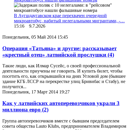
В Аугшдаугавском крае перехвачен очередной
микроавтобус, набитый нелегальными мигрантами, -…
15:16 9.7.2026
Понедельник, 05 Май 2014 15:45
Операция «Татьяна» и другие: рассказывает
«крестный отец» латвийской прослушки
(4)
Такие люди, как Илмар Сусейс, о своей профессиональной
деятельности приучены не говорить. И купить билет, чтобы
посетить его, как открывшийся на днях Угловой дом (бывшее
здание КГБ ЛССР на перекрестке улиц Бривибас и Стабу), не
получится...
Понедельник, 17 Март 2014 19:27
Как у латвийских автоперевозчиков украли 3
миллиона евро
(2)
Группа автоперевозчиков вместе с бывшим председателем
совета общества Lauto Klubs, предпринимателем Владимиром