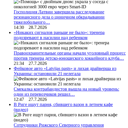
Госполиция Латвии завершила расследование
резонансного дела о циничном обкрадывании
тяжелобольного…
14:30 28.7.2026
«Никаких сигналов раньше не было»: тренера
подозревают в насилии над ребенком
Правоохранительные органы начали уголовный процесс
против тренера детско-юношеского хоккейного клуба…
21:34 27.7.2026
Фейковое авто «Latvijas pasts» и лихая драйверша из
Украины: остановили 21 нелегала
Смекалка контрабандистов вышла на новый уровень:
один из перевозчиков решил…
12:47 27.7.2026
В Риге ищут парня, сбившего вазон в летнем кафе
(видео)
Сотрудники Рижского Северного управления