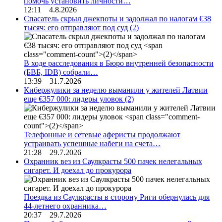
помочь установить личности…
12:11 4.8.2026
Спасатель скрыл джекпоты и задолжал по налогам €38
тысяч: его отправляют под суд
(2)
В ходе расследования в Бюро внутренней безопасности
(БВБ, IDB) собрали…
13:39 31.7.2026
Кибержулики за неделю выманили у жителей Латвии
еще €357 000: лидеры уловок
(2)
Телефонные и сетевые аферисты продолжают
устраивать успешные набеги на счета…
21:28 29.7.2026
Охранник вез из Саулкрасты 500 пачек нелегальных
сигарет. И доехал до прокурора
Поездка из Саулкрасты в сторону Риги обернулась для
44-летнего охранника…
20:37 29.7.2026