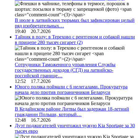
В июле в латвийских тюрьмах был зафиксирован целый
ряд изобретательных…
19:40 20.7.2026
Тайник в полу: в Терехово с рентгеном и собакой нашли
в прицепе 280 тысяч сигарет
(2)
Сотрудники Таможенного управления Службы
государственных доходов (СГД) на латвийско-
российской границе…
12:52 17.7.2026
Юного поляка поймали с 6 нелегалами. Прокуратура
начала дело против пограничников Беларуси
В Кедайнском районе Литвы был задержан 18-летний
гражданин Польши, который…
12:48 16.7.2026
Дуэт поджигателей уничтожил чужую Kia Sportage за 30
тысяч евро