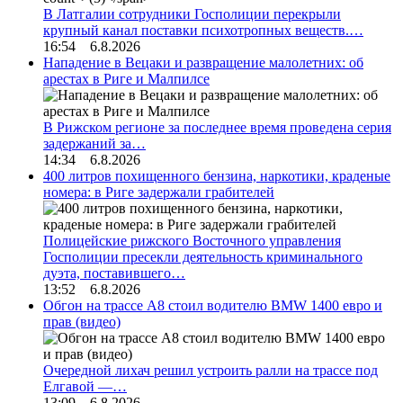
В Латгалии сотрудники Госполиции перекрыли
крупный канал поставки психотропных веществ.…
16:54 6.8.2026
Нападение в Вецаки и развращение малолетних: об
арестах в Риге и Малпилсе
В Рижском регионе за последнее время проведена серия
задержаний за…
14:34 6.8.2026
400 литров похищенного бензина, наркотики, краденые
номера: в Риге задержали грабителей
Полицейские рижского Восточного управления
Госполиции пресекли деятельность криминального
дуэта, поставившего…
13:52 6.8.2026
Обгон на трассе А8 стоил водителю BMW 1400 евро и
прав (видео)
Очередной лихач решил устроить ралли на трассе под
Елгавой —…
13:09 6.8.2026