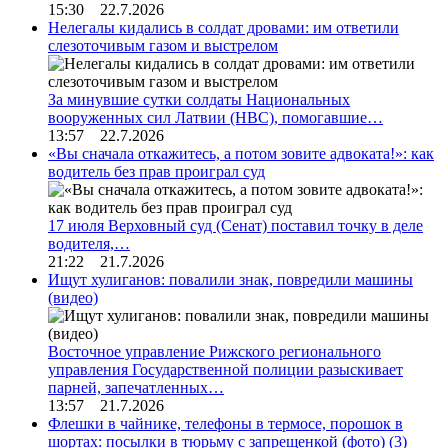
15:30 22.7.2026
Нелегалы кидались в солдат дровами: им ответили
слезоточивым газом и выстрелом
За минувшие сутки солдаты Национальных
вооруженных сил Латвии (НВС), помогавшие…
13:57 22.7.2026
«Вы сначала откажитесь, а потом зовите адвоката!»: как
водитель без прав проиграл суд
17 июля Верховный суд (Сенат) поставил точку в деле
водителя,…
21:22 21.7.2026
Ищут хулиганов: повалили знак, повредили машины
(видео)
Восточное управление Рижского регионального
управления Государственной полиции разыскивает
парней, запечатленных…
13:57 21.7.2026
Флешки в чайнике, телефоны в термосе, порошок в
шортах: посылки в тюрьму с запрещенкой (фото)
(3)