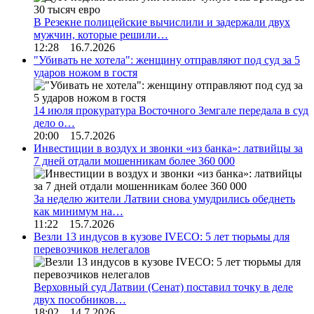
В Резекне полицейские вычислили и задержали двух
мужчин, которые решили…
12:28 16.7.2026
"Убивать не хотела": женщину отправляют под суд за 5
ударов ножом в гостя
14 июля прокуратура Восточного Земгале передала в суд
дело о…
20:00 15.7.2026
Инвестиции в воздух и звонки «из банка»: латвийцы за
7 дней отдали мошенникам более 360 000
За неделю жители Латвии снова умудрились обеднеть
как минимум на…
11:22 15.7.2026
Везли 13 индусов в кузове IVECO: 5 лет тюрьмы для
перевозчиков нелегалов
Верховный суд Латвии (Сенат) поставил точку в деле
двух пособников…
18:02 14.7.2026