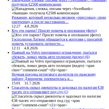
получила €2500 компенсации
Рижанин, который несколько месяцев «прессовал» свою
партнершу, а после расставания…
12:27 4.8.2026
Кто эти парни? Просят помочь в опознании (фото)
Госполиция Латвии обращается к жителям с просьбой
помочь установить личности…
12:11 4.8.2026
Пьяный на Volvo протаранил ограждение, пытался
сбежать, ломал дверь авто полиции (видео)
(6)
Ночная поездка нетрезвого водителя по рижскому
району Дзирциемс превратилась в…
15:01 31.7.2026
Спасатель скрыл джекпоты и задолжал по налогам €38
тысяч: его отправляют под суд
(1)