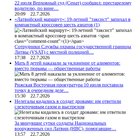
22 июля Верховный суд (Сенат) сообщил: престарелому
водителю, по вине…
20:09 22.7.2026
«Латвийский маршрут»: 19-летний "таксист" запихал в
компактный кроссовер шесть азиатов
(1)
Сотрудники Службы охраны государственной границы
Литвы (VSAT) с местной полицией…
17:38 22.7.2026
Мать 8 детей наказали за уклонение от алиментов:
вместо тюрьмы — общественные работы
Рижская Восточная прокуратура 10 июля поставила
точку в очередном деле…
15:30 22.7.2026
Нелегалы кидались в солдат дровами: им ответили
слезоточивым газом и выстрелом
За минувшие сутки солдаты Национальных
вооруженных сил Латвии (НВС), помогавшие…
13:57 22.7.2026