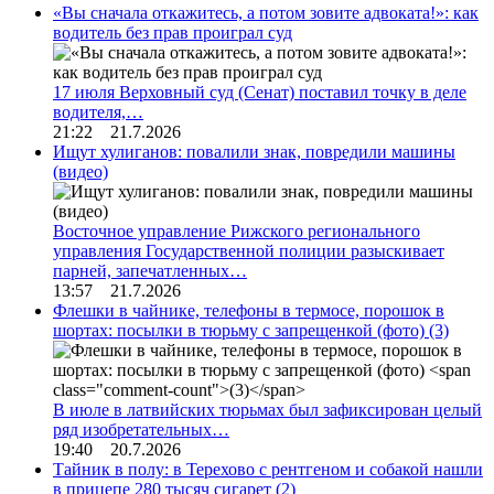
«Вы сначала откажитесь, а потом зовите адвоката!»: как
водитель без прав проиграл суд
17 июля Верховный суд (Сенат) поставил точку в деле
водителя,…
21:22 21.7.2026
Ищут хулиганов: повалили знак, повредили машины
(видео)
Восточное управление Рижского регионального
управления Государственной полиции разыскивает
парней, запечатленных…
13:57 21.7.2026
Флешки в чайнике, телефоны в термосе, порошок в
шортах: посылки в тюрьму с запрещенкой (фото)
(3)
В июле в латвийских тюрьмах был зафиксирован целый
ряд изобретательных…
19:40 20.7.2026
Тайник в полу: в Терехово с рентгеном и собакой нашли
в прицепе 280 тысяч сигарет
(2)