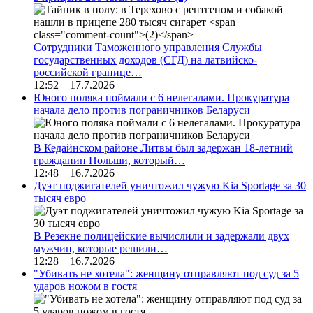
Сотрудники Таможенного управления Службы
государственных доходов (СГД) на латвийско-
российской границе…
12:52 17.7.2026
Юного поляка поймали с 6 нелегалами. Прокуратура
начала дело против пограничников Беларуси
В Кедайнском районе Литвы был задержан 18-летний
гражданин Польши, который…
12:48 16.7.2026
Дуэт поджигателей уничтожил чужую Kia Sportage за 30
тысяч евро
В Резекне полицейские вычислили и задержали двух
мужчин, которые решили…
12:28 16.7.2026
"Убивать не хотела": женщину отправляют под суд за 5
ударов ножом в гостя