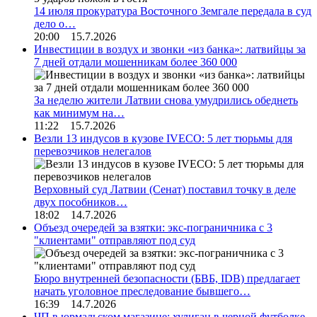
14 июля прокуратура Восточного Земгале передала в суд
дело о…
20:00 15.7.2026
Инвестиции в воздух и звонки «из банка»: латвийцы за
7 дней отдали мошенникам более 360 000
За неделю жители Латвии снова умудрились обеднеть
как минимум на…
11:22 15.7.2026
Везли 13 индусов в кузове IVECO: 5 лет тюрьмы для
перевозчиков нелегалов
Верховный суд Латвии (Сенат) поставил точку в деле
двух пособников…
18:02 14.7.2026
Объезд очередей за взятки: экс-пограничника с 3
"клиентами" отправляют под суд
Бюро внутренней безопасности (БВБ, IDB) предлагает
начать уголовное преследование бывшего…
16:39 14.7.2026
ЧП в юрмальском магазине: хулиган в черной футболке