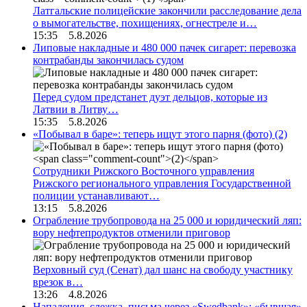
Латгальские полицейские закончили расследование дела
о вымогательстве, похищениях, огнестреле и…
15:35 5.8.2026
Липовые накладные и 480 000 пачек сигарет: перевозка
контрабанды закончилась судом
Перед судом предстанет дуэт дельцов, которые из
Латвии в Литву…
15:35 5.8.2026
«Побывал в баре»: теперь ищут этого парня (фото)
(2)
Сотрудники Рижского Восточного управления
Рижского регионального управления Государственной
полиции устанавливают…
13:15 5.8.2026
Ограбление трубопровода на 25 000 и юридический ляп:
вору нефтепродуктов отменили приговор
Верховный суд (Сенат) дал шанс на свободу участнику
врезок в…
13:26 4.8.2026
Нападения, слежка, письма через «Swedbank»: «бывшая»