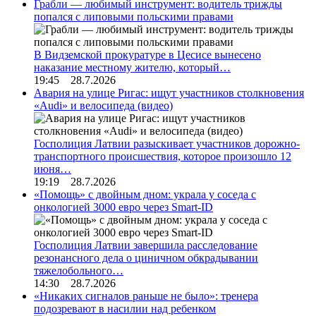
Грабли — любимый инструмент: водитель трижды
попался с липовыми польскими правами
В Видземской прокуратуре в Цесисе вынесено
наказание местному жителю, который…
19:45 28.7.2026
Авария на улице Ригас: ищут участников столкновения
«Audi» и велосипеда (видео)
Госполиция Латвии разыскивает участников дорожно-
транспортного происшествия, которое произошло 12
июня…
19:19 28.7.2026
«Помощь» с двойным дном: украла у соседа с
онкологией 3000 евро через Smart-ID
Госполиция Латвии завершила расследование
резонансного дела о циничном обкрадывании
тяжелобольного…
14:30 28.7.2026
«Никаких сигналов раньше не было»: тренера
подозревают в насилии над ребенком