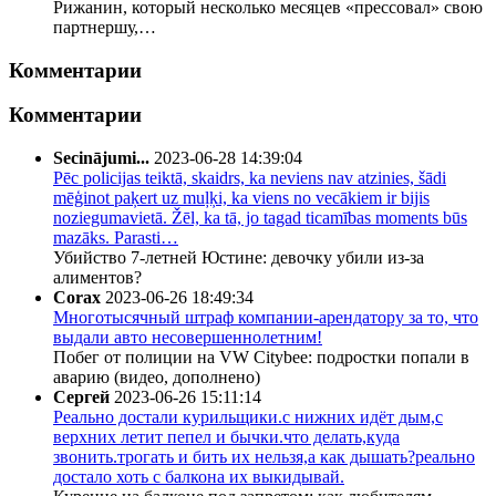
Рижанин, который несколько месяцев «прессовал» свою
партнершу,…
Комментарии
Комментарии
Secinājumi...
2023-06-28 14:39:04
Pēc policijas teiktā, skaidrs, ka neviens nav atzinies, šādi
mēģinot paķert uz muļķi, ka viens no vecākiem ir bijis
noziegumavietā. Žēl, ka tā, jo tagad ticamības moments būs
mazāks. Parasti…
Убийство 7-летней Юстине: девочку убили из-за
алиментов?
Corax
2023-06-26 18:49:34
Многотысячный штраф компании-арендатору за то, что
выдали авто несовершеннолетним!
Побег от полиции на VW Citybee: подростки попали в
аварию (видео, дополнено)
Сергей
2023-06-26 15:11:14
Реально достали курильщики.с нижних идёт дым,с
верхних летит пепел и бычки.что делать,куда
звонить.трогать и бить их нельзя,а как дышать?реально
достало хоть с балкона их выкидывай.