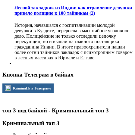
Лесной закладчик из Индии: как отравление девушки
привело полицию к 100 тайникам
(2)
История, начавшаяся с госпитализации молодой
девушки в Кулдиге, переросла в масштабное уголовное
дело. Полицейские не только отследили цепочку
перекупщиц, но и вышли на главного поставщика —
гражданина Индии. В итоге правоохранители нашли
более сотни тайников-закладок с психотропным товаром
в лесных массивах в Юрмале и Елгаве
Кнопка Телеграм в байках
Kriminal.lv в Телеграме
топ 3 под байкой - Криминальный топ 3
Криминальный топ 3