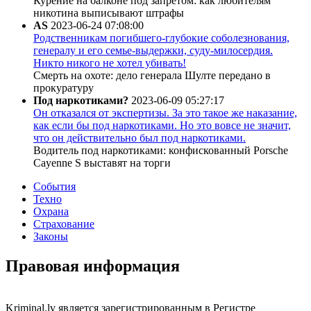
Курение на балконе под запретом: как любителям
никотина выписывают штрафы
AS
2023-06-24 07:08:00
Родственникам погибшего-глубокие соболезнования,
генералу и его семье-выдержки, суду-милосердия.
Никто никого не хотел убивать!
Смерть на охоте: дело генерала Шулте передано в
прокуратуру
Под наркотиками?
2023-06-09 05:27:17
Он отказался от экспертизы. За это такое же наказание,
как если бы под наркотиками. Но это вовсе не значит,
что он действительно был под наркотиками.
Водитель под наркотиками: конфискованный Porsche
Cayenne S выставят на торги
События
Техно
Охрана
Страхование
Законы
Правовая информация
Kriminal.lv является зарегистрированным в Регистре