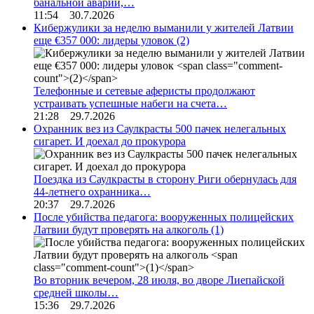
банальной аварии,…
11:54 30.7.2026
Кибержулики за неделю выманили у жителей Латвии
еще €357 000: лидеры уловок
(2)
Телефонные и сетевые аферисты продолжают
устраивать успешные набеги на счета…
21:28 29.7.2026
Охранник вез из Саулкрасты 500 пачек нелегальных
сигарет. И доехал до прокурора
Поездка из Саулкрасты в сторону Риги обернулась для
44-летнего охранника…
20:37 29.7.2026
После убийства педагога: вооруженных полицейских
Латвии будут проверять на алкоголь
(1)
Во вторник вечером, 28 июля, во дворе Лиепайской
средней школы…
15:36 29.7.2026