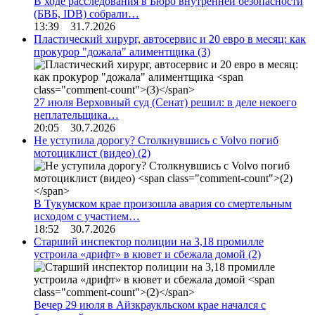
В ходе расследования в Бюро внутренней безопасности
(БВБ, IDB) собрали…
13:39 31.7.2026
Пластический хирург, автосервис и 20 евро в месяц: как
прокурор "дожала" алиментщика
(3)
27 июля Верховный суд (Сенат) решил: в деле некоего
неплательщика…
20:05 30.7.2026
Не уступила дорогу? Столкнувшись с Volvo погиб
мотоциклист (видео)
(2)
В Тукумском крае произошла авария со смертельным
исходом с участием…
18:52 30.7.2026
Старший инспектор полиции на 3,18 промилле
устроила «дрифт» в кювет и сбежала домой
(2)
Вечер 29 июля в Айзкраукльском крае начался с