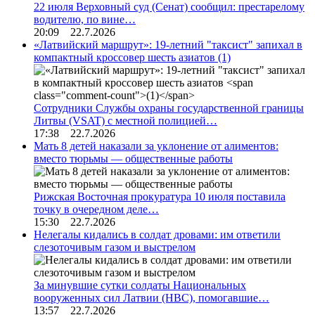
22 июля Верховный суд (Сенат) сообщил: престарелому
водителю, по вине…
20:09 22.7.2026
«Латвийский маршрут»: 19-летний "таксист" запихал в
компактный кроссовер шесть азиатов
(1)
Сотрудники Службы охраны государственной границы
Литвы (VSAT) с местной полицией…
17:38 22.7.2026
Мать 8 детей наказали за уклонение от алиментов:
вместо тюрьмы — общественные работы
Рижская Восточная прокуратура 10 июля поставила
точку в очередном деле…
15:30 22.7.2026
Нелегалы кидались в солдат дровами: им ответили
слезоточивым газом и выстрелом
За минувшие сутки солдаты Национальных
вооруженных сил Латвии (НВС), помогавшие…
13:57 22.7.2026