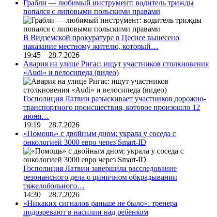
Грабли — любимый инструмент: водитель трижды
попался с липовыми польскими правами
В Видземской прокуратуре в Цесисе вынесено
наказание местному жителю, который…
19:45 28.7.2026
Авария на улице Ригас: ищут участников столкновения
«Audi» и велосипеда (видео)
Госполиция Латвии разыскивает участников дорожно-
транспортного происшествия, которое произошло 12
июня…
19:19 28.7.2026
«Помощь» с двойным дном: украла у соседа с
онкологией 3000 евро через Smart-ID
Госполиция Латвии завершила расследование
резонансного дела о циничном обкрадывании
тяжелобольного…
14:30 28.7.2026
«Никаких сигналов раньше не было»: тренера
подозревают в насилии над ребенком