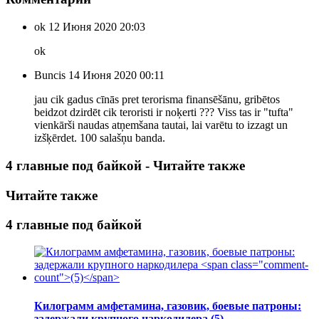
ok
12 Июня 2020 20:03
ok
Buncis
14 Июня 2020 00:11
jau cik gadus cīnās pret terorisma finansēšānu, gribētos
beidzot dzirdēt cik teroristi ir noķerti ??? Viss tas ir "tufta"
vienkārši naudas atņemšana tautai, lai varētu to izzagt un
izšķērdet. 100 salašņu banda.
4 главные под байкой - Читайте также
Читайте также
4 главные под байкой
Килограмм амфетамина, газовик, боевые патроны:
задержали крупного наркодилера
(5)