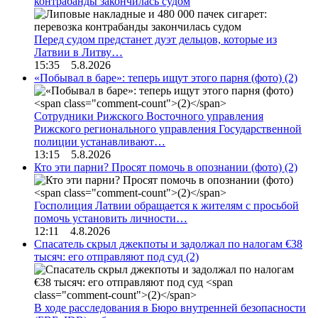
контрабанды закончилась судом
Перед судом предстанет дуэт дельцов, которые из
Латвии в Литву…
15:35 5.8.2026
«Побывал в баре»: теперь ищут этого парня (фото)
(2)
Сотрудники Рижского Восточного управления
Рижского регионального управления Государственной
полиции устанавливают…
13:15 5.8.2026
Кто эти парни? Просят помочь в опознании (фото)
(2)
Госполиция Латвии обращается к жителям с просьбой
помочь установить личности…
12:11 4.8.2026
Спасатель скрыл джекпоты и задолжал по налогам €38
тысяч: его отправляют под суд
(2)
В ходе расследования в Бюро внутренней безопасности