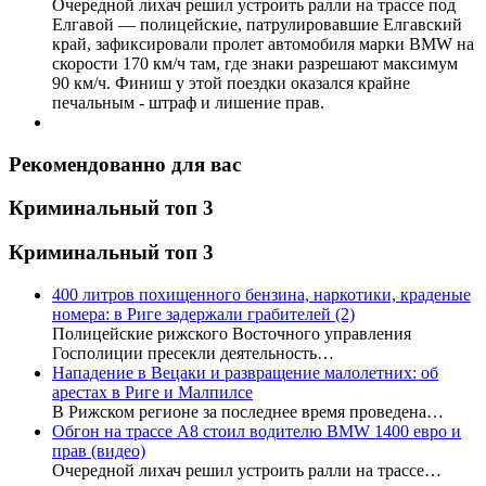
Очередной лихач решил устроить ралли на трассе под
Елгавой — полицейские, патрулировавшие Елгавский
край, зафиксировали пролет автомобиля марки BMW на
скорости 170 км/ч там, где знаки разрешают максимум
90 км/ч. Финиш у этой поездки оказался крайне
печальным - штраф и лишение прав.
Рекомендованно для вас
Криминальный топ 3
Криминальный топ 3
400 литров похищенного бензина, наркотики, краденые
номера: в Риге задержали грабителей
(2)
Полицейские рижского Восточного управления
Госполиции пресекли деятельность…
Нападение в Вецаки и развращение малолетних: об
арестах в Риге и Малпилсе
В Рижском регионе за последнее время проведена…
Обгон на трассе А8 стоил водителю BMW 1400 евро и
прав (видео)
Очередной лихач решил устроить ралли на трассе…