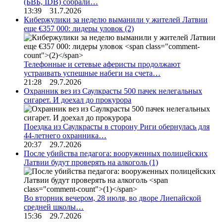
(БВБ, IDB) собрали…
13:39 31.7.2026
Кибержулики за неделю выманили у жителей Латвии
еще €357 000: лидеры уловок
(2)
Телефонные и сетевые аферисты продолжают
устраивать успешные набеги на счета…
21:28 29.7.2026
Охранник вез из Саулкрасты 500 пачек нелегальных
сигарет. И доехал до прокурора
Поездка из Саулкрасты в сторону Риги обернулась для
44-летнего охранника…
20:37 29.7.2026
После убийства педагога: вооруженных полицейских
Латвии будут проверять на алкоголь
(1)
Во вторник вечером, 28 июля, во дворе Лиепайской
средней школы…
15:36 29.7.2026