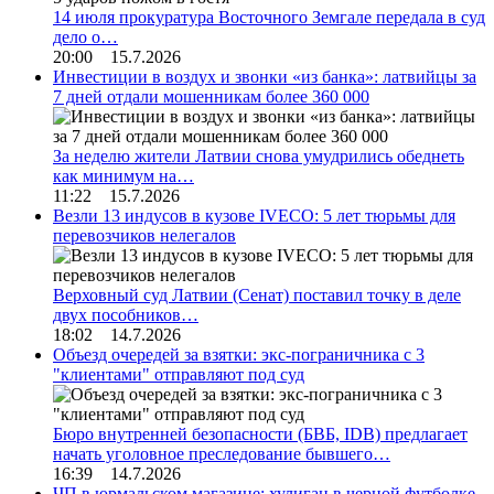
14 июля прокуратура Восточного Земгале передала в суд
дело о…
20:00 15.7.2026
Инвестиции в воздух и звонки «из банка»: латвийцы за
7 дней отдали мошенникам более 360 000
За неделю жители Латвии снова умудрились обеднеть
как минимум на…
11:22 15.7.2026
Везли 13 индусов в кузове IVECO: 5 лет тюрьмы для
перевозчиков нелегалов
Верховный суд Латвии (Сенат) поставил точку в деле
двух пособников…
18:02 14.7.2026
Объезд очередей за взятки: экс-пограничника с 3
"клиентами" отправляют под суд
Бюро внутренней безопасности (БВБ, IDB) предлагает
начать уголовное преследование бывшего…
16:39 14.7.2026
ЧП в юрмальском магазине: хулиган в черной футболке