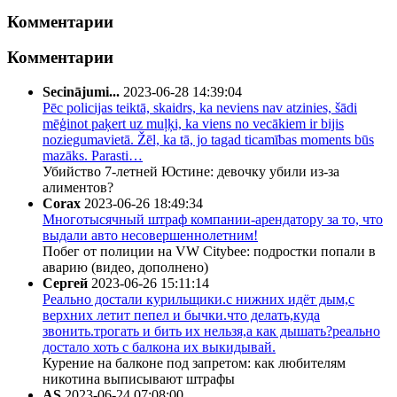
Комментарии
Комментарии
Secinājumi...
2023-06-28 14:39:04
Pēc policijas teiktā, skaidrs, ka neviens nav atzinies, šādi
mēģinot paķert uz muļķi, ka viens no vecākiem ir bijis
noziegumavietā. Žēl, ka tā, jo tagad ticamības moments būs
mazāks. Parasti…
Убийство 7-летней Юстине: девочку убили из-за
алиментов?
Corax
2023-06-26 18:49:34
Многотысячный штраф компании-арендатору за то, что
выдали авто несовершеннолетним!
Побег от полиции на VW Citybee: подростки попали в
аварию (видео, дополнено)
Сергей
2023-06-26 15:11:14
Реально достали курильщики.с нижних идёт дым,с
верхних летит пепел и бычки.что делать,куда
звонить.трогать и бить их нельзя,а как дышать?реально
достало хоть с балкона их выкидывай.
Курение на балконе под запретом: как любителям
никотина выписывают штрафы
AS
2023-06-24 07:08:00