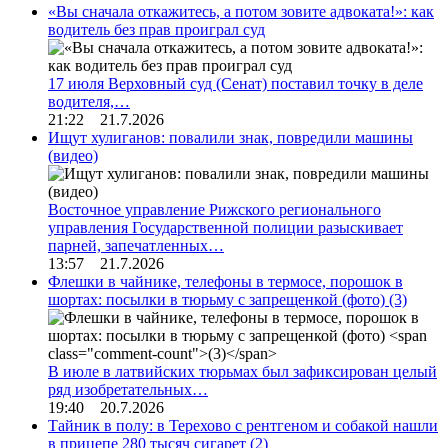
«Вы сначала откажитесь, а потом зовите адвоката!»: как
водитель без прав проиграл суд
17 июля Верховный суд (Сенат) поставил точку в деле
водителя,…
21:22 21.7.2026
Ищут хулиганов: повалили знак, повредили машины
(видео)
Восточное управление Рижского регионального
управления Государственной полиции разыскивает
парней, запечатленных…
13:57 21.7.2026
Флешки в чайнике, телефоны в термосе, порошок в
шортах: посылки в тюрьму с запрещенкой (фото)
(3)
В июле в латвийских тюрьмах был зафиксирован целый
ряд изобретательных…
19:40 20.7.2026
Тайник в полу: в Терехово с рентгеном и собакой нашли
в прицепе 280 тысяч сигарет
(2)