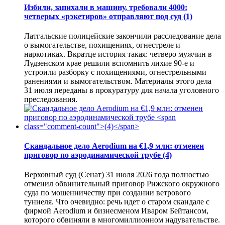
Избили, запихали в машину, требовали 4000:
четверых «рэкетиров» отправляют под суд
(1)
Латгальские полицейские закончили расследование дела
о вымогательстве, похищениях, огнестреле и
наркотиках. Вкратце история такая: четверо мужчин в
Лудзенском крае решили вспомнить лихие 90-е и
устроили разборку с похищениями, огнестрельными
ранениями и вымогательством. Материалы этого дела
31 июля переданы в прокуратуру для начала уголовного
преследования.
Скандальное дело Aerodium на €1,9 млн: отменен
приговор по аэродинамической трубе
(4)
Верховный суд (Сенат) 31 июля 2026 года полностью
отменил обвинительный приговор Рижского окружного
суда по мошенничеству при создании ветрового
туннеля. Что очевидно: речь идет о старом скандале с
фирмой Aerodium и бизнесменом Иваром Бейтансом,
которого обвиняли в многомиллионном надувательстве.