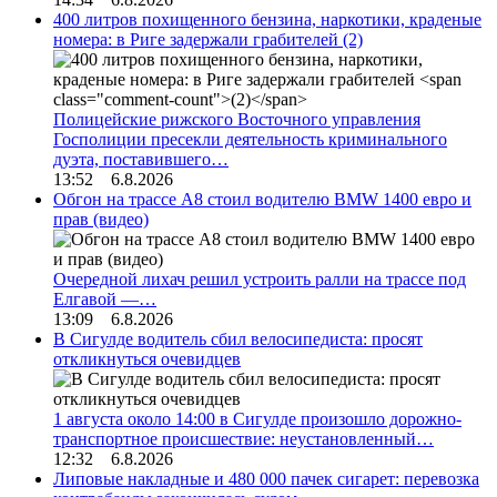
400 литров похищенного бензина, наркотики, краденые
номера: в Риге задержали грабителей
(2)
Полицейские рижского Восточного управления
Госполиции пресекли деятельность криминального
дуэта, поставившего…
13:52 6.8.2026
Обгон на трассе А8 стоил водителю BMW 1400 евро и
прав (видео)
Очередной лихач решил устроить ралли на трассе под
Елгавой —…
13:09 6.8.2026
В Сигулде водитель сбил велосипедиста: просят
откликнуться очевидцев
1 августа около 14:00 в Сигулде произошло дорожно-
транспортное происшествие: неустановленный…
12:32 6.8.2026
Липовые накладные и 480 000 пачек сигарет: перевозка