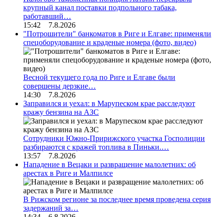
крупный канал поставки подпольного табака,
работавший…
15:42 7.8.2026
"Потрошители" банкоматов в Риге и Елгаве: применяли
спецоборудование и краденые номера (фото, видео)
Весной текущего года по Риге и Елгаве были
совершены дерзкие…
14:30 7.8.2026
Заправился и уехал: в Марупеском крае расследуют
кражу бензина на АЗС
Сотрудники Южно-Пририжского участка Госполиции
разбираются с кражей топлива в Пиньки.…
13:57 7.8.2026
Нападение в Вецаки и развращение малолетних: об
арестах в Риге и Малпилсе
В Рижском регионе за последнее время проведена серия
задержаний за…
14:34 6.8.2026