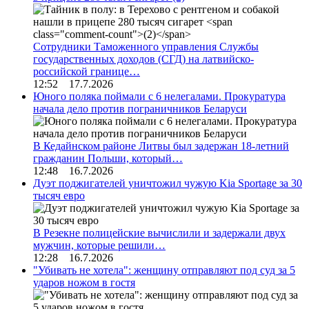
Сотрудники Таможенного управления Службы
государственных доходов (СГД) на латвийско-
российской границе…
12:52 17.7.2026
Юного поляка поймали с 6 нелегалами. Прокуратура
начала дело против пограничников Беларуси
В Кедайнском районе Литвы был задержан 18-летний
гражданин Польши, который…
12:48 16.7.2026
Дуэт поджигателей уничтожил чужую Kia Sportage за 30
тысяч евро
В Резекне полицейские вычислили и задержали двух
мужчин, которые решили…
12:28 16.7.2026
"Убивать не хотела": женщину отправляют под суд за 5
ударов ножом в гостя