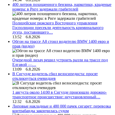
400 литров похищенного бензина, наркотики, краденые
номера: в Риге задержали грабителей
Полицейские рижского Восточного управления
Госполиции пресекли деятельность криминального
дуэта, поставившего…
13:52 6.8.2026
Обгон на трассе А8 стоил водителю BMW 1400 евро и
прав (видео)
Очередной лихач решил устроить ралли на трассе под
Елгавой —…
13:09 6.8.2026
В Сигулде водитель сбил велосипедиста: просят
откликнуться очевидцев
1 августа около 14:00 в Сигулде произошло дорожно-
транспортное происшествие: неустановленный…
12:32 6.8.2026
Липовые накладные и 480 000 пачек сигарет: перевозка
контрабанды закончилась судом