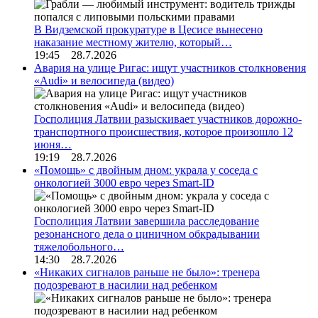
В Видземской прокуратуре в Цесисе вынесено
наказание местному жителю, который…
19:45 28.7.2026
Авария на улице Ригас: ищут участников столкновения
«Audi» и велосипеда (видео)
Госполиция Латвии разыскивает участников дорожно-
транспортного происшествия, которое произошло 12
июня…
19:19 28.7.2026
«Помощь» с двойным дном: украла у соседа с
онкологией 3000 евро через Smart-ID
Госполиция Латвии завершила расследование
резонансного дела о циничном обкрадывании
тяжелобольного…
14:30 28.7.2026
«Никаких сигналов раньше не было»: тренера
подозревают в насилии над ребенком