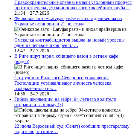
Правоохранительные органы начали уголовный процесс
против тренера детско-юношеского хоккейного клуба…
21:34 27.7.2026
Фейковое авто «Latvijas pasts» и лихая драйверша из
Украины: остановили 21 нелегала
Смекалка контрабандистов вышла на новый уровень:
один из перевозчиков решил…
12:47 27.7.2026
В Риге ищут парня, сбившего вазон в летнем кафе
(видео)
Сотрудники Рижского Северного управления
Госполиции устанавливают личность человека,
изображенного на…
14:56 24.7.2026
Гибель школьницы на зебре: 94-летнего водителя
отправили в тюрьму
(3)
22 июля Верховный суд (Сенат) сообщил: престарелому
водителю, по вине…