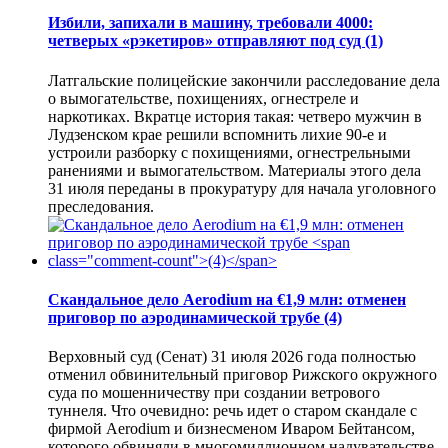
Избили, запихали в машину, требовали 4000:
четверых «рэкетиров» отправляют под суд
(1)
Латгальские полицейские закончили расследование дела
о вымогательстве, похищениях, огнестреле и
наркотиках. Вкратце история такая: четверо мужчин в
Лудзенском крае решили вспомнить лихие 90-е и
устроили разборку с похищениями, огнестрельными
ранениями и вымогательством. Материалы этого дела
31 июля переданы в прокуратуру для начала уголовного
преследования.
Скандальное дело Aerodium на €1,9 млн: отменен
приговор по аэродинамической трубе
(4)
Верховный суд (Сенат) 31 июля 2026 года полностью
отменил обвинительный приговор Рижского окружного
суда по мошенничеству при создании ветрового
туннеля. Что очевидно: речь идет о старом скандале с
фирмой Aerodium и бизнесменом Иваром Бейтансом,
которого обвиняли в многомиллионном надувательстве.