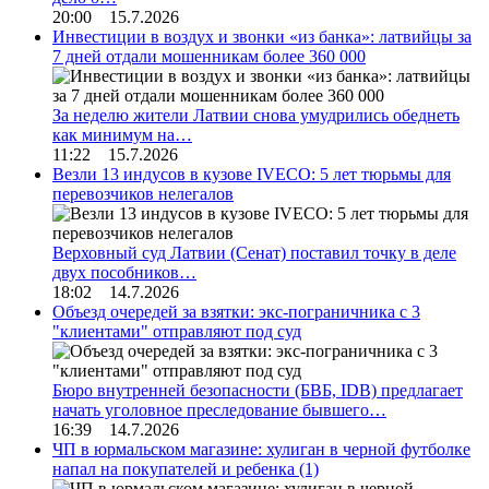
20:00 15.7.2026
Инвестиции в воздух и звонки «из банка»: латвийцы за
7 дней отдали мошенникам более 360 000
За неделю жители Латвии снова умудрились обеднеть
как минимум на…
11:22 15.7.2026
Везли 13 индусов в кузове IVECO: 5 лет тюрьмы для
перевозчиков нелегалов
Верховный суд Латвии (Сенат) поставил точку в деле
двух пособников…
18:02 14.7.2026
Объезд очередей за взятки: экс-пограничника с 3
"клиентами" отправляют под суд
Бюро внутренней безопасности (БВБ, IDB) предлагает
начать уголовное преследование бывшего…
16:39 14.7.2026
ЧП в юрмальском магазине: хулиган в черной футболке
напал на покупателей и ребенка
(1)