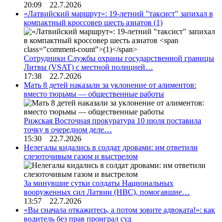
20:09 22.7.2026
«Латвийский маршрут»: 19-летний "таксист" запихал в
компактный кроссовер шесть азиатов
(1)
Сотрудники Службы охраны государственной границы
Литвы (VSAT) с местной полицией…
17:38 22.7.2026
Мать 8 детей наказали за уклонение от алиментов:
вместо тюрьмы — общественные работы
Рижская Восточная прокуратура 10 июля поставила
точку в очередном деле…
15:30 22.7.2026
Нелегалы кидались в солдат дровами: им ответили
слезоточивым газом и выстрелом
За минувшие сутки солдаты Национальных
вооруженных сил Латвии (НВС), помогавшие…
13:57 22.7.2026
«Вы сначала откажитесь, а потом зовите адвоката!»: как
водитель без прав проиграл суд