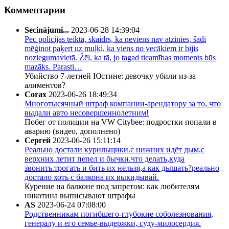
Комментарии
Secinājumi...
2023-06-28 14:39:04
Pēc policijas teiktā, skaidrs, ka neviens nav atzinies, šādi
mēģinot paķert uz muļķi, ka viens no vecākiem ir bijis
noziegumavietā. Žēl, ka tā, jo tagad ticamības moments būs
mazāks. Parasti…
Убийство 7-летней Юстине: девочку убили из-за
алиментов?
Corax
2023-06-26 18:49:34
Многотысячный штраф компании-арендатору за то, что
выдали авто несовершеннолетним!
Побег от полиции на VW Citybee: подростки попали в
аварию (видео, дополнено)
Сергей
2023-06-26 15:11:14
Реально достали курильщики.с нижних идёт дым,с
верхних летит пепел и бычки.что делать,куда
звонить.трогать и бить их нельзя,а как дышать?реально
достало хоть с балкона их выкидывай.
Курение на балконе под запретом: как любителям
никотина выписывают штрафы
AS
2023-06-24 07:08:00
Родственникам погибшего-глубокие соболезнования,
генералу и его семье-выдержки, суду-милосердия.