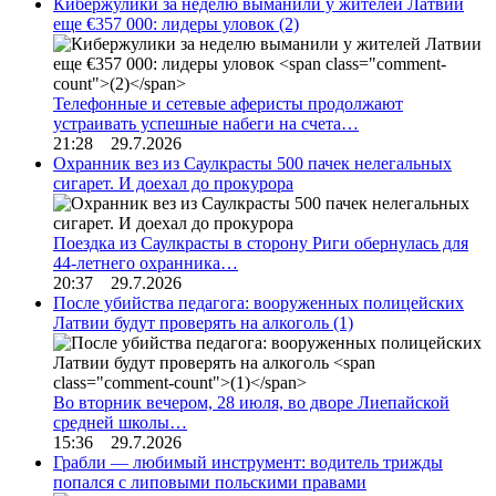
Кибержулики за неделю выманили у жителей Латвии
еще €357 000: лидеры уловок
(2)
Телефонные и сетевые аферисты продолжают
устраивать успешные набеги на счета…
21:28 29.7.2026
Охранник вез из Саулкрасты 500 пачек нелегальных
сигарет. И доехал до прокурора
Поездка из Саулкрасты в сторону Риги обернулась для
44-летнего охранника…
20:37 29.7.2026
После убийства педагога: вооруженных полицейских
Латвии будут проверять на алкоголь
(1)
Во вторник вечером, 28 июля, во дворе Лиепайской
средней школы…
15:36 29.7.2026
Грабли — любимый инструмент: водитель трижды
попался с липовыми польскими правами