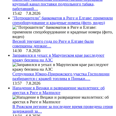
крупный канал поставки подпольного табака,
работавший…
15:42 7.8.2026
"Потрошители" банкоматов в Риге и Елгаве: применяли
спецоборудование и краденые номера (фото, видео)
Весной текущего года по Риге и Елгаве были
совершены дерзкие…
14:30 7.8.2026
Заправился и уехал: в Марупеском крае расследуют
кражу бензина на АЗС
Сотрудники Южно-Пририжского участка Госполиции
разбираются с кражей топлива в Пиньки.…
13:57 7.8.2026
Нападение в Вецаки и развращение малолетних: об
арестах в Риге и Малпилсе
В Рижском регионе за последнее время проведена серия
задержаний за…
14:34 6.8.2026