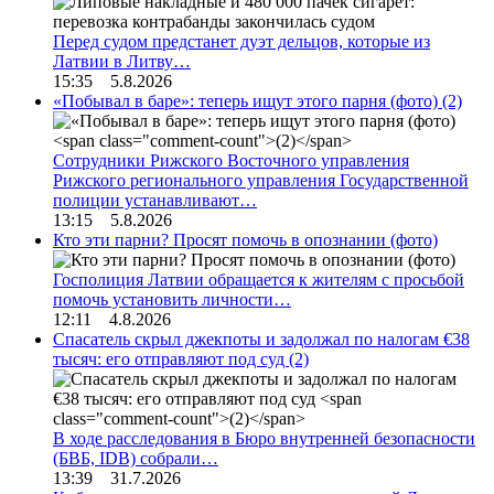
Перед судом предстанет дуэт дельцов, которые из
Латвии в Литву…
15:35 5.8.2026
«Побывал в баре»: теперь ищут этого парня (фото)
(2)
Сотрудники Рижского Восточного управления
Рижского регионального управления Государственной
полиции устанавливают…
13:15 5.8.2026
Кто эти парни? Просят помочь в опознании (фото)
Госполиция Латвии обращается к жителям с просьбой
помочь установить личности…
12:11 4.8.2026
Спасатель скрыл джекпоты и задолжал по налогам €38
тысяч: его отправляют под суд
(2)
В ходе расследования в Бюро внутренней безопасности
(БВБ, IDB) собрали…
13:39 31.7.2026