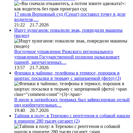
17 июля Верховный суд (Сенат) поставил точку в деле
водителя,…
21:22 21.7.2026
Ищут хулиганов: повалили знак, повредили машины
(видео)
Восточное управление Рижского регионального
управления Государственной полиции разыскивает
парней, запечатленных…
13:57 21.7.2026
Флешки в чайнике, телефоны в термосе, порошок в
шортах: посылки в тюрьму с запрещенкой (фото)
(3)
В июле в латвийских тюрьмах был зафиксирован целый
ряд изобретательных…
19:40 20.7.2026
Тайник в полу: в Терехово с рентгеном и собакой нашли
в прицепе 280 тысяч сигарет
(2)