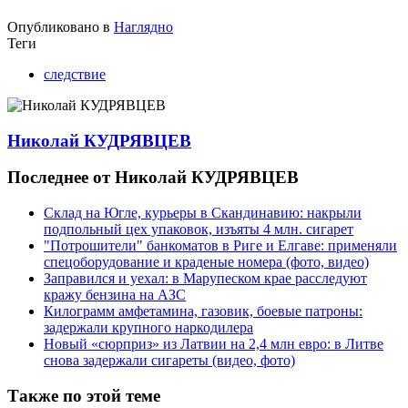
Опубликовано в
Наглядно
Теги
следствие
Николай КУДРЯВЦЕВ
Последнее от Николай КУДРЯВЦЕВ
Склад на Югле, курьеры в Скандинавию: накрыли
подпольный цех упаковок, изъяты 4 млн. сигарет
"Потрошители" банкоматов в Риге и Елгаве: применяли
спецоборудование и краденые номера (фото, видео)
Заправился и уехал: в Марупеском крае расследуют
кражу бензина на АЗС
Килограмм амфетамина, газовик, боевые патроны:
задержали крупного наркодилера
Новый «сюрприз» из Латвии на 2,4 млн евро: в Литве
снова задержали сигареты (видео, фото)
Также по этой теме