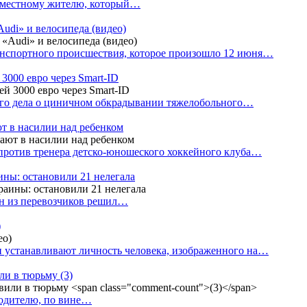
е местному жителю, который…
udi» и велосипеда (видео)
анспортного происшествия, которое произошло 12 июня…
3000 евро через Smart-ID
ого дела о циничном обкрадывании тяжелобольного…
т в насилии над ребенком
против тренера детско-юношеского хоккейного клуба…
аины: остановили 21 нелегала
ин из перевозчиков решил…
)
 устанавливают личность человека, изображенного на…
или в тюрьму
(3)
водителю, по вине…