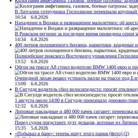
Килограмм амфетамина, газовик, боевые патроны: задер
В Латгалии сотрудники Госполиции перекрыли крупный
16:54 6.8.2026
Нападение в Вецаки и развращение малолетних: об арест
В Рижском регионе за последнее время проведена серия 
14:34 6.8.2026
400 литров похищенного бензина, наркотики, краденые н
Полицейские рижского Восточного управления Госполиц
13:52 6.8.2026
Обгон на трассе А8 стоил водителю BMW 1400 евро и пра
Очередной лихач решил устроить ралли на трассе под Е
13:09 6.8.2026
В Сигулде водитель сбил велосипедиста: просят откликн
1 августа около 14:00 в Сигулде произошло дорожно-тр
12:32 6.8.2026
Липовые накладные и 480 000 пачек сигарет: перевозка 
Перед судом предстанет дуэт дельцов, которые из Латви
15:35 5.8.2026
«Побывал в баре»: теперь ищут этого парня (фото)
(2)