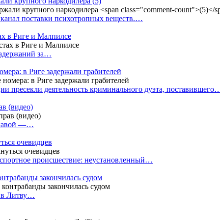
жали крупного наркодилера
(5)
 канал поставки психотропных веществ.…
ах в Риге и Малпилсе
задержаний за…
омера: в Риге задержали грабителей
ии пресекли деятельность криминального дуэта, поставившего
в (видео)
лгавой —…
уться очевидцев
анспортное происшествие: неустановленный…
контрабанды закончилась судом
и в Литву…