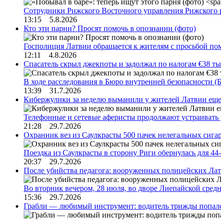
Сотрудники Рижского Восточного управления Рижского 
13:15 5.8.2026
Кто эти парни? Просят помочь в опознании (фото)
Госполиция Латвии обращается к жителям с просьбой п
12:11 4.8.2026
Спасатель скрыл джекпоты и задолжал по налогам €38 ты
В ходе расследования в Бюро внутренней безопасности 
13:39 31.7.2026
Кибержулики за неделю выманили у жителей Латвии еще
Телефонные и сетевые аферисты продолжают устраивать
21:28 29.7.2026
Охранник вез из Саулкрасты 500 пачек нелегальных сигар
Поездка из Саулкрасты в сторону Риги обернулась для 4
20:37 29.7.2026
После убийства педагога: вооруженных полицейских Лат
Во вторник вечером, 28 июля, во дворе Лиепайской сре
15:36 29.7.2026
Грабли — любимый инструмент: водитель трижды попал