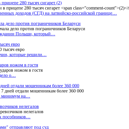
в прицепе 280 тысяч сигарет
(2)
енных доходов (СГД) на латвийско-российской границе…
ала дело против пограничников Беларуси
ражданин Польши, который…
тысяч евро
жчин, которые решили…
даров ножом в гостя
 дело о…
7 дней отдали мошенникам более 360 000
ак минимум на…
евозчиков нелегалов
вух пособников…
тами" отправляют под суд