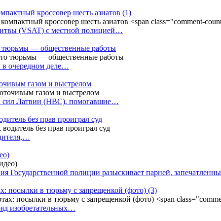
омпактный кроссовер шесть азиатов
(1)
Литвы (VSAT) с местной полицией…
сто тюрьмы — общественные работы
у в очередном деле…
точивым газом и выстрелом
х сил Латвии (НВС), помогавшие…
одитель без прав проиграл суд
одителя,…
ео)
ния Государственной полиции разыскивает парней, запечатлен
х: посылки в тюрьму с запрещенкой (фото)
(3)
ряд изобретательных…