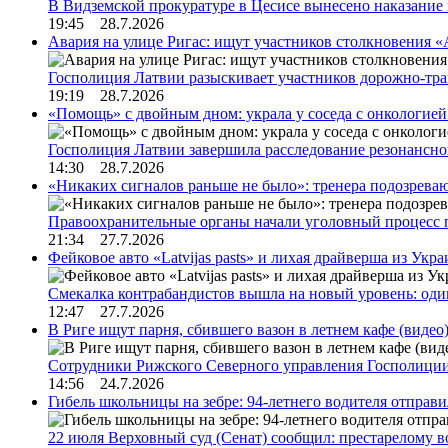
В Видземской прокуратуре в Цесисе вынесено наказани
19:45 28.7.2026
Авария на улице Ригас: ищут участников столкновения «A
Госполиция Латвии разыскивает участников дорожно-тр
19:19 28.7.2026
«Помощь» с двойным дном: украла у соседа с онкологией 
Госполиция Латвии завершила расследование резонансн
14:30 28.7.2026
«Никаких сигналов раньше не было»: тренера подозреваю
Правоохранительные органы начали уголовный процесс 
21:34 27.7.2026
Фейковое авто «Latvijas pasts» и лихая драйверша из Укр
Смекалка контрабандистов вышла на новый уровень: од
12:47 27.7.2026
В Риге ищут парня, сбившего вазон в летнем кафе (видео
Сотрудники Рижского Северного управления Госполиции
14:56 24.7.2026
Гибель школьницы на зебре: 94-летнего водителя отправ
22 июля Верховный суд (Сенат) сообщил: престарелому 