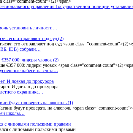
регионального управления Государственной полиции устанавл
омочь установить личности…
сяч: его отправляют под суд
(2)
(БВБ, IDB) собрали…
 €357 000: лидеры уловок
(2)
 успешные набеги на счета…
ет. И доехал до прокурора
4-летнего охранника…
вии будут проверять на алкоголь
(1)
дней школы…
ся с липовыми польскими правами