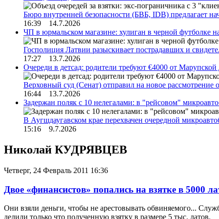
Бюро внутренней безопасности (БВБ, IDB) предлагает н
16:39 14.7.2026
ЧП в юрмальском магазине: хулиган в черной футболке н
Госполиция Латвии разыскивает пострадавших и свидет
17:27 13.7.2026
Очереди в детсад: родители требуют €4000 от Марупской
Верховный суд (Сенат) отправил на новое рассмотрение
16:44 13.7.2026
Задержан поляк с 10 нелегалами: в "рейсовом" микроав
В Аугшдаугавском крае перехвачен очередной микроавто
15:16 9.7.2026
Николай КУДРЯВЦЕВ
Четверг, 24 Февраль 2011 16:36
Двое «финансистов» попались на взятке в 5000 ла
Они взяли деньги, чтобы не арестовывать обвиняемого... Слу
делили только что полученную взятку в размере 5 тыс. латов.