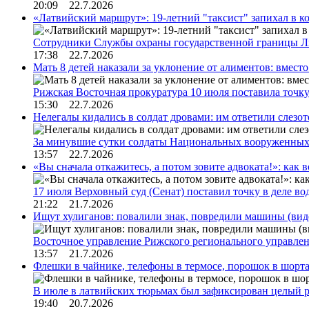
20:09 22.7.2026
«Латвийский маршрут»: 19-летний "таксист" запихал в к
Сотрудники Службы охраны государственной границы 
17:38 22.7.2026
Мать 8 детей наказали за уклонение от алиментов: вме
Рижская Восточная прокуратура 10 июля поставила точк
15:30 22.7.2026
Нелегалы кидались в солдат дровами: им ответили слезо
За минувшие сутки солдаты Национальных вооруженны
13:57 22.7.2026
«Вы сначала откажитесь, а потом зовите адвоката!»: как в
17 июля Верховный суд (Сенат) поставил точку в деле в
21:22 21.7.2026
Ищут хулиганов: повалили знак, повредили машины (вид
Восточное управление Рижского регионального управле
13:57 21.7.2026
Флешки в чайнике, телефоны в термосе, порошок в шорта
В июле в латвийских тюрьмах был зафиксирован целый 
19:40 20.7.2026