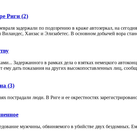
тре Риги
(2)
евраля задержали по подозрению в краже автозеркал, на сегодн
и Виландес, Ханзас и Элизабетес. В основном добычей вора ста
ству
и... Задержанного в рамках дела о взятках немецкого автоконц
ему дать показания на других высокопоставленных лиц, сообщае
вна
(3)
аях пострадали люди. В Риге и ее окрестностях зарегистрирован
зненное
едование мужчины, обвиняемого в убийстве двух бездомных. Ему