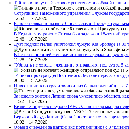
Тайник в полу: в Терехово с рентгеном и собакой нашли 
Сотрудники Таможенного управления Службы государств
12:52 17.7.2026
Юного поляка поймали с 6 нелегалами. Прокуратура нач
В Кедайнском районе Литвы был задержан 18-летний г
12:48 16.7.2026
Дуэт поджигателей уничтожил чужую Kia Sportage за 30 
В Резекне полицейские вычислили и задержали двух му
12:28 16.7.2026
"Убивать не хотела": женщину отправляют под суд за 5 у
14 июля прокуратура Восточного Земгале передала в суд
20:00 15.7.2026
Инвестиции в воздух и звонки «из банка»: латвийцы за 
За неделю жители Латвии снова умудрились обеднеть к
11:22 15.7.2026
Везли 13 индусов в кузове IVECO: 5 лет тюрьмы для пер
Верховный суд Латвии (Сенат) поставил точку в деле д
18:02 14.7.2026
Объезд очередей за взятки: экс-пограничника с 3 "клиен