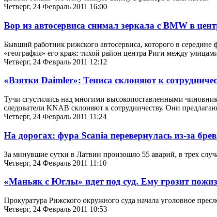
Четверг, 24 Февраль 2011 16:00
Вор из автосервиса снимал зеркала с BMW в цен
Бывший работник рижского автосервиса, которого в середине ф
«география» его краж: тихой район центра Риги между улицам
Четверг, 24 Февраль 2011 12:12
«Взятки Daimler»: Тениса склоняют к сотрудниче
Тучи сгустились над многими высокопоставленными чиновникам
следователи KNAB склоняют к сотрудничеству. Они предлагают 
Четверг, 24 Февраль 2011 11:24
На дорогах: фура Scania перевернулась из-за бре
За минувшие сутки в Латвии произошло 55 аварий, в трех случ
Четверг, 24 Февраль 2011 11:10
«Маньяк с Юглы» идет под суд. Ему грозит пожи
Прокуратура Рижского окружного суда начала уголовное пресл
Четверг, 24 Февраль 2011 10:53