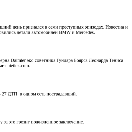
яшний день признался в семи преступных эпизодах. Известна и
новились детали автомобилей BMW и Mercedes.
ерна Daimler экс-советника Гундара Боярса Леонарда Тениса
т pietiek.com.
о 27 ДТП, в одном есть пострадавший.
 за это грозит пожизненное заключение.