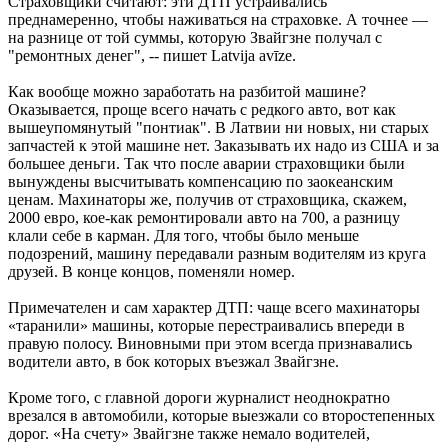
Страховщики считают: эти ДТП устраивались
преднамеренно, чтобы наживаться на страховке. А точнее —
на разнице от той суммы, которую Звайгзне получал с
"ремонтных денег", -- пишет Latvija avīze.
Как вообще можно заработать на разбитой машине?
Оказывается, проще всего начать с редкого авто, вот как
вышеупомянутый "понтиак". В Латвии ни новых, ни старых
запчастей к этой машине нет. Заказывать их надо из США и за
большее деньги. Так что после аварии страховщики были
вынуждены высчитывать компенсацию по заокеанским
ценам. Махинаторы же, получив от страховщика, скажем,
2000 евро, кое-как ремонтировали авто на 700, а разницу
клали себе в карман. Для того, чтобы было меньше
подозрений, машину передавали разным водителям из круга
друзей. В конце концов, поменяли номер.
Примечателен и сам характер ДТП: чаще всего махинаторы
«таранили» машины, которые перестраивались впереди в
правую полосу. Виновными при этом всегда признавались
водители авто, в бок которых въезжал Звайгзне.
Кроме того, с главной дороги журналист неоднократно
врезался в автомобили, которые выезжали со второстепенных
дорог. «На счету» Звайгзне также немало водителей,