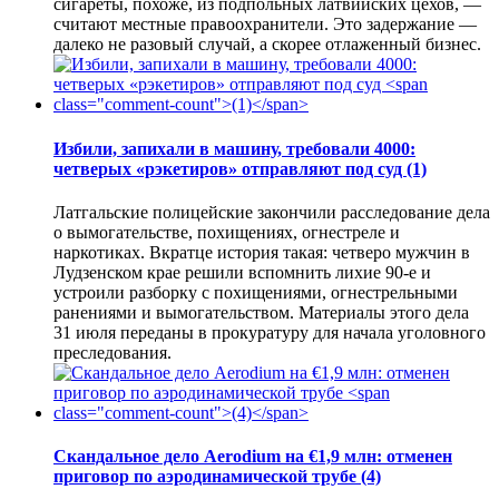
сигареты, похоже, из подпольных латвийских цехов, —
считают местные правоохранители. Это задержание —
далеко не разовый случай, а скорее отлаженный бизнес.
Избили, запихали в машину, требовали 4000:
четверых «рэкетиров» отправляют под суд
(1)
Латгальские полицейские закончили расследование дела
о вымогательстве, похищениях, огнестреле и
наркотиках. Вкратце история такая: четверо мужчин в
Лудзенском крае решили вспомнить лихие 90-е и
устроили разборку с похищениями, огнестрельными
ранениями и вымогательством. Материалы этого дела
31 июля переданы в прокуратуру для начала уголовного
преследования.
Скандальное дело Aerodium на €1,9 млн: отменен
приговор по аэродинамической трубе
(4)