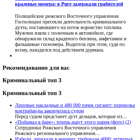
краденые номера: в Риге задержали грабителей
Полицейские рижского Восточного управления
Госполиции пресекли деятельность криминального
дуэта, поставившего на поток воровство топлива.
Мужчин взяли с поличным в автомобиле, где
обнаружили склад краденого бензина, амфетамин и
фальшивые госномера. Водитель при этом, судя по
всему, находился под действием дурмана.
Рекомендованно для вас
Криминальный топ 3
Криминальный топ 3
Липовые накладные и 480 000 пачек сигарет: перевозка
контрабанды закончилась судом
Перед судом предстанет дуэт дельцов, которые из…
«Побывал в баре»: теперь ищут этого парня (фото)
(2)
Сотрудники Рижского Восточного управления
Рижского регионального управления…
Избили, запихали в машину, требовали 4000: четверых