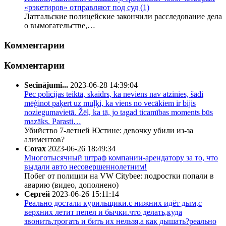
«рэкетиров» отправляют под суд
(1)
Латгальские полицейские закончили расследование дела
о вымогательстве,…
Комментарии
Комментарии
Secinājumi...
2023-06-28 14:39:04
Pēc policijas teiktā, skaidrs, ka neviens nav atzinies, šādi
mēģinot paķert uz muļķi, ka viens no vecākiem ir bijis
noziegumavietā. Žēl, ka tā, jo tagad ticamības moments būs
mazāks. Parasti…
Убийство 7-летней Юстине: девочку убили из-за
алиментов?
Corax
2023-06-26 18:49:34
Многотысячный штраф компании-арендатору за то, что
выдали авто несовершеннолетним!
Побег от полиции на VW Citybee: подростки попали в
аварию (видео, дополнено)
Сергей
2023-06-26 15:11:14
Реально достали курильщики.с нижних идёт дым,с
верхних летит пепел и бычки.что делать,куда
звонить.трогать и бить их нельзя,а как дышать?реально