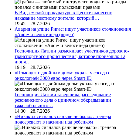
В Видземской прокуратуре в Цесисе вынесено
наказание местному жителю, который…
19:45 28.7.2026
Авария на улице Ригас: ищут участников столкновения
«Audi» и велосипеда (видео)
Госполиция Латвии разыскивает участников дорожно-
транспортного происшествия, которое произошло 12
июня…
19:19 28.7.2026
«Помощь» с двойным дном: украла у соседа с
онкологией 3000 евро через Smart-ID
Госполиция Латвии завершила расследование
резонансного дела о циничном обкрадывании
тяжелобольного…
14:30 28.7.2026
«Никаких сигналов раньше не было»: тренера
подозревают в насилии над ребенком