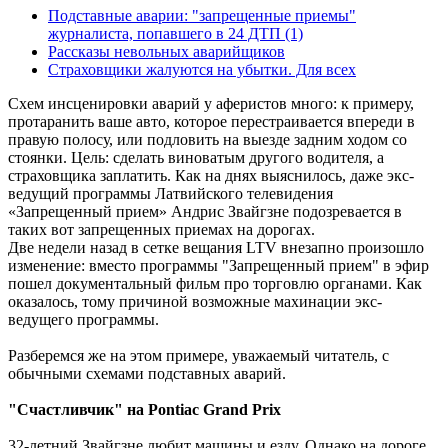
Подставные аварии: "запрещенные приемы"
журналиста, попавшего в 24 ДТП
(1)
Рассказы невольных аварийщиков
Страховщики жалуются на убытки. Для всех
Схем инсценировки аварий у аферистов много: к примеру,
протаранить ваше авто, которое перестраивается впереди в
правую полосу, или подловить на выезде задним ходом со
стоянки. Цель: сделать виноватым другого водителя, а
страховщика заплатить. Как на днях выяснилось, даже экс-
ведущий программы Латвийского телевидения
«Запрещенный прием» Андрис Звайгзне подозревается в
таких вот запрещенных приемах на дорогах.
Две недели назад в сетке вещания LTV внезапно произошло
изменение: вместо программы "Запрещенный прием" в эфир
пошел документальный фильм про торговлю органами. Как
оказалось, тому причиной возможные махинации экс-
ведущего программы.
Разберемся же на этом примере, уважаемый читатель, с
обычными схемами подставных аварий.
"Счастливчик" на Pontiac Grand Prix
32-летний Звайгзне любит машины и езду. Однако на дороге