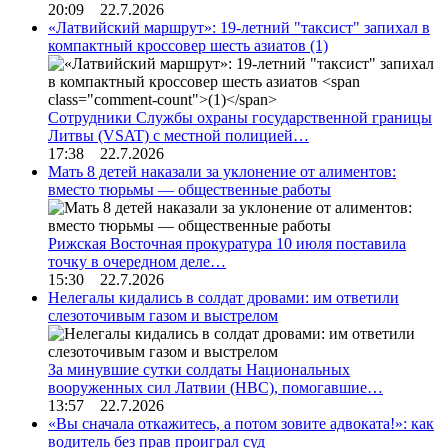
20:09 22.7.2026
«Латвийский маршрут»: 19-летний "таксист" запихал в
компактный кроссовер шесть азиатов
(1)
Сотрудники Службы охраны государственной границы
Литвы (VSAT) с местной полицией…
17:38 22.7.2026
Мать 8 детей наказали за уклонение от алиментов:
вместо тюрьмы — общественные работы
Рижская Восточная прокуратура 10 июля поставила
точку в очередном деле…
15:30 22.7.2026
Нелегалы кидались в солдат дровами: им ответили
слезоточивым газом и выстрелом
За минувшие сутки солдаты Национальных
вооруженных сил Латвии (НВС), помогавшие…
13:57 22.7.2026
«Вы сначала откажитесь, а потом зовите адвоката!»: как
водитель без прав проиграл суд