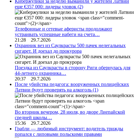
Кибержулики за неделю выманили у жителей Латвии
еще €357 000: лидеры уловок
(2)
Телефонные и сетевые аферисты продолжают
устраивать успешные набеги на счета…
21:28 29.7.2026
Охранник вез из Саулкрасты 500 пачек нелегальных
сигарет. И доехал до прокурора
Поездка из Саулкрасты в сторону Риги обернулась для
44-летнего охранника…
20:37 29.7.2026
После убийства педагога: вооруженных полицейских
Латвии будут проверять на алкоголь
(1)
Во вторник вечером, 28 июля, во дворе Лиепайской
средней школы…
15:36 29.7.2026
Грабли — любимый инструмент: водитель трижды
попался с липовыми польскими правами