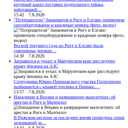
крупный канал поставки подпольного табака,
работавший…
15:42 7.8.2026
"Потрошители" банкоматов в Риге и Елгаве: применяли
спецоборудование и краденые номера (фото, видео)
Весной текущего года по Риге и Елгаве были
совершены дерзкие…
14:30 7.8.2026
Заправился и уехал: в Марупеском крае расследуют
кражу бензина на АЗС
Сотрудники Южно-Пририжского участка Госполиции
разбираются с кражей топлива в Пиньки.…
13:57 7.8.2026
Нападение в Вецаки и развращение малолетних: об
арестах в Риге и Малпилсе
В Рижском регионе за последнее время проведена серия
задержаний за…
14:34 6.8.2026