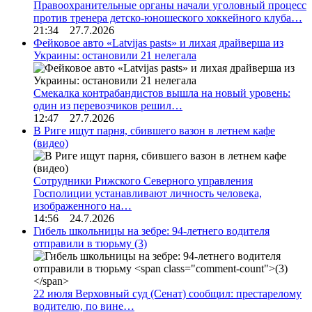
Правоохранительные органы начали уголовный процесс
против тренера детско-юношеского хоккейного клуба…
21:34 27.7.2026
Фейковое авто «Latvijas pasts» и лихая драйверша из
Украины: остановили 21 нелегала
Смекалка контрабандистов вышла на новый уровень:
один из перевозчиков решил…
12:47 27.7.2026
В Риге ищут парня, сбившего вазон в летнем кафе
(видео)
Сотрудники Рижского Северного управления
Госполиции устанавливают личность человека,
изображенного на…
14:56 24.7.2026
Гибель школьницы на зебре: 94-летнего водителя
отправили в тюрьму
(3)
22 июля Верховный суд (Сенат) сообщил: престарелому
водителю, по вине…