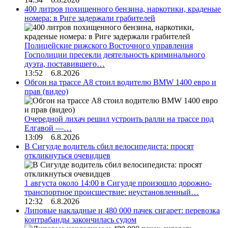
400 литров похищенного бензина, наркотики, краденые
номера: в Риге задержали грабителей
Полицейские рижского Восточного управления
Госполиции пресекли деятельность криминального
дуэта, поставившего…
13:52 6.8.2026
Обгон на трассе А8 стоил водителю BMW 1400 евро и
прав (видео)
Очередной лихач решил устроить ралли на трассе под
Елгавой —…
13:09 6.8.2026
В Сигулде водитель сбил велосипедиста: просят
откликнуться очевидцев
1 августа около 14:00 в Сигулде произошло дорожно-
транспортное происшествие: неустановленный…
12:32 6.8.2026
Липовые накладные и 480 000 пачек сигарет: перевозка
контрабанды закончилась судом