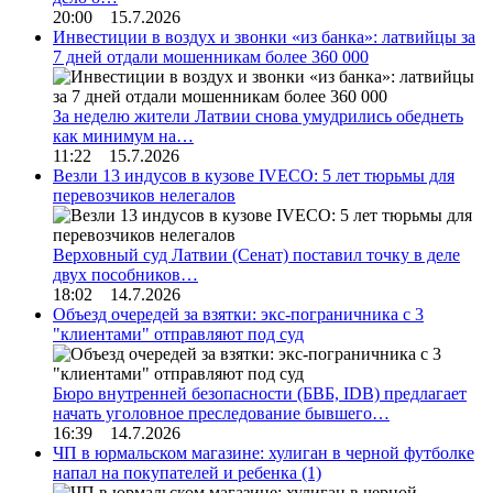
20:00 15.7.2026
Инвестиции в воздух и звонки «из банка»: латвийцы за
7 дней отдали мошенникам более 360 000
За неделю жители Латвии снова умудрились обеднеть
как минимум на…
11:22 15.7.2026
Везли 13 индусов в кузове IVECO: 5 лет тюрьмы для
перевозчиков нелегалов
Верховный суд Латвии (Сенат) поставил точку в деле
двух пособников…
18:02 14.7.2026
Объезд очередей за взятки: экс-пограничника с 3
"клиентами" отправляют под суд
Бюро внутренней безопасности (БВБ, IDB) предлагает
начать уголовное преследование бывшего…
16:39 14.7.2026
ЧП в юрмальском магазине: хулиган в черной футболке
напал на покупателей и ребенка
(1)