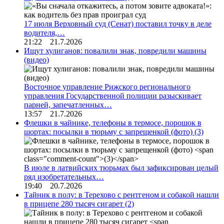
17 июля Верховный суд (Сенат) поставил точку в деле
водителя,…
21:22 21.7.2026
Ищут хулиганов: повалили знак, повредили машины
(видео)
Восточное управление Рижского регионального
управления Государственной полиции разыскивает
парней, запечатленных…
13:57 21.7.2026
Флешки в чайнике, телефоны в термосе, порошок в
шортах: посылки в тюрьму с запрещенкой (фото)
(3)
В июле в латвийских тюрьмах был зафиксирован целый
ряд изобретательных…
19:40 20.7.2026
Тайник в полу: в Терехово с рентгеном и собакой нашли
в прицепе 280 тысяч сигарет
(2)