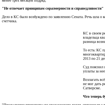
менее трех месяцев подряд.
"Не отвечает принципам соразмерности и справедливости"
Дело в КС было возбуждено по заявлению Сената. Речь шла о к
счетчика.
КС в своем р
владельца кв
разница возн
То есть: КС 
многоквартир
2013 по 21 де
Суд пояснил 
уплаты за нее
Возлагать вс
не мог дать 
Сатверсме.
Что теперь 
"Предыдущие приговоры по гражданским делам, связанным с тя