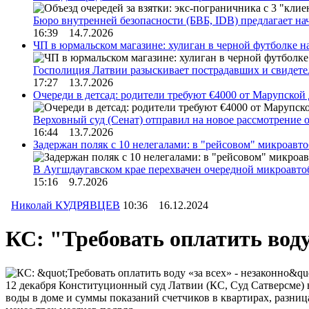
Бюро внутренней безопасности (БВБ, IDB) предлагает н
16:39 14.7.2026
ЧП в юрмальском магазине: хулиган в черной футболке н
Госполиция Латвии разыскивает пострадавших и свидет
17:27 13.7.2026
Очереди в детсад: родители требуют €4000 от Марупской
Верховный суд (Сенат) отправил на новое рассмотрение
16:44 13.7.2026
Задержан поляк с 10 нелегалами: в "рейсовом" микроав
В Аугшдаугавском крае перехвачен очередной микроавто
15:16 9.7.2026
Николай КУДРЯВЦЕВ
10:36 16.12.2024
КС: "Требовать оплатить воду 
12 декабря Конституционный суд Латвии (КС, Суд Сатверсме) в
воды в доме и суммы показаний счетчиков в квартирах, разниц