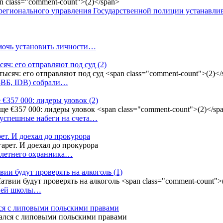
регионального управления Государственной полиции устанавл
омочь установить личности…
сяч: его отправляют под суд
(2)
(БВБ, IDB) собрали…
 €357 000: лидеры уловок
(2)
 успешные набеги на счета…
ет. И доехал до прокурора
4-летнего охранника…
вии будут проверять на алкоголь
(1)
дней школы…
ся с липовыми польскими правами