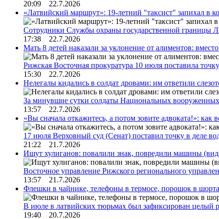
20:09 22.7.2026
«Латвийский маршрут»: 19-летний "таксист" запихал в к
Сотрудники Службы охраны государственной границы 
17:38 22.7.2026
Мать 8 детей наказали за уклонение от алиментов: вме
Рижская Восточная прокуратура 10 июля поставила точк
15:30 22.7.2026
Нелегалы кидались в солдат дровами: им ответили слезо
За минувшие сутки солдаты Национальных вооруженны
13:57 22.7.2026
«Вы сначала откажитесь, а потом зовите адвоката!»: как в
17 июля Верховный суд (Сенат) поставил точку в деле в
21:22 21.7.2026
Ищут хулиганов: повалили знак, повредили машины (вид
Восточное управление Рижского регионального управле
13:57 21.7.2026
Флешки в чайнике, телефоны в термосе, порошок в шорта
В июле в латвийских тюрьмах был зафиксирован целый 
19:40 20.7.2026