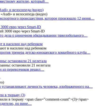
е местному жителю, который…
udi» и велосипеда (видео)
анспортного происшествия, которое произошло 12 июня…
3000 евро через Smart-ID
ого дела о циничном обкрадывании тяжелобольного…
т в насилии над ребенком
против тренера детско-юношеского хоккейного клуба…
аины: остановили 21 нелегала
ин из перевозчиков решил…
)
 устанавливают личность человека, изображенного на…
или в тюрьму
(3)
водителю, по вине…