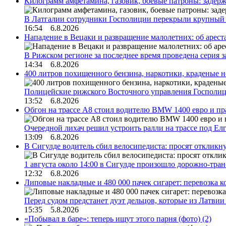
Килограмм амфетамина, газовик, боевые патроны: задер
В Латгалии сотрудники Госполиции перекрыли крупный
16:54 6.8.2026
Нападение в Вецаки и развращение малолетних: об арест
В Рижском регионе за последнее время проведена серия 
14:34 6.8.2026
400 литров похищенного бензина, наркотики, краденые н
Полицейские рижского Восточного управления Госполиц
13:52 6.8.2026
Обгон на трассе А8 стоил водителю BMW 1400 евро и пра
Очередной лихач решил устроить ралли на трассе под Е
13:09 6.8.2026
В Сигулде водитель сбил велосипедиста: просят откликн
1 августа около 14:00 в Сигулде произошло дорожно-тр
12:32 6.8.2026
Липовые накладные и 480 000 пачек сигарет: перевозка 
Перед судом предстанет дуэт дельцов, которые из Латви
15:35 5.8.2026
«Побывал в баре»: теперь ищут этого парня (фото)
(2)