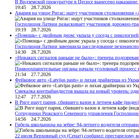
В Видземской прокуратуре в Цесисе вынесено наказани
19:45 28.7.2026
Авария на улице Ригас: ищут участников столкновения «A
Госполиция Латвии разыскивает участников дорожно-тр
19:19 28.7.2026
«Помощь» с двойным дном: украла у соседа с онкологией 
Госполиция Латвии завершила расследование резонансн
14:30 28.7.2026
«Никаких сигналов раньше не было»: тренера подозреваю
Правоохранительные органы начали уголовный процесс 
21:34 27.7.2026
Фейковое авто «Latvijas pasts» и лихая драйверша из Укр
Смекалка контрабандистов вышла на новый уровень: од
12:47 27.7.2026
В Риге ищут парня, сбившего вазон в летнем кафе (видео
Сотрудники Рижского Северного управления Госполиции
14:56 24.7.2026
Гибель школьницы на зебре: 94-летнего водителя отправ
22 июля Верховный суд (Сенат) сообщил: престарелому 