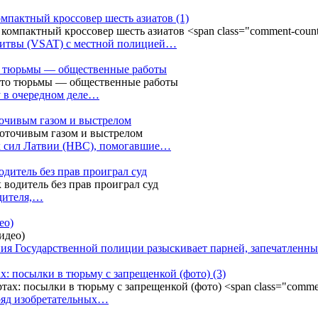
омпактный кроссовер шесть азиатов
(1)
Литвы (VSAT) с местной полицией…
сто тюрьмы — общественные работы
у в очередном деле…
точивым газом и выстрелом
х сил Латвии (НВС), помогавшие…
одитель без прав проиграл суд
одителя,…
ео)
ния Государственной полиции разыскивает парней, запечатлен
х: посылки в тюрьму с запрещенкой (фото)
(3)
ряд изобретательных…