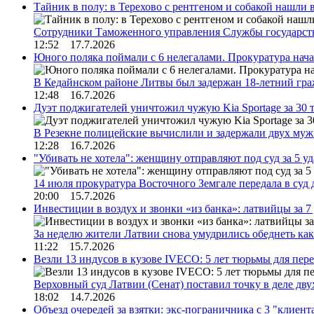
Тайник в полу: в Терехово с рентгеном и собакой нашли 
Сотрудники Таможенного управления Службы государств
12:52 17.7.2026
Юного поляка поймали с 6 нелегалами. Прокуратура нач
В Кедайнском районе Литвы был задержан 18-летний г
12:48 16.7.2026
Дуэт поджигателей уничтожил чужую Kia Sportage за 30 
В Резекне полицейские вычислили и задержали двух му
12:28 16.7.2026
"Убивать не хотела": женщину отправляют под суд за 5 у
14 июля прокуратура Восточного Земгале передала в суд
20:00 15.7.2026
Инвестиции в воздух и звонки «из банка»: латвийцы за 
За неделю жители Латвии снова умудрились обеднеть к
11:22 15.7.2026
Везли 13 индусов в кузове IVECO: 5 лет тюрьмы для пер
Верховный суд Латвии (Сенат) поставил точку в деле д
18:02 14.7.2026
Объезд очередей за взятки: экс-пограничника с 3 "клиен