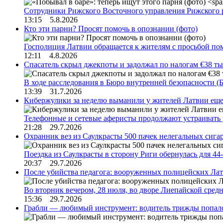
Сотрудники Рижского Восточного управления Рижского 
13:15 5.8.2026
Кто эти парни? Просят помочь в опознании (фото)
Госполиция Латвии обращается к жителям с просьбой п
12:11 4.8.2026
Спасатель скрыл джекпоты и задолжал по налогам €38 ты
В ходе расследования в Бюро внутренней безопасности 
13:39 31.7.2026
Кибержулики за неделю выманили у жителей Латвии еще
Телефонные и сетевые аферисты продолжают устраивать
21:28 29.7.2026
Охранник вез из Саулкрасты 500 пачек нелегальных сигар
Поездка из Саулкрасты в сторону Риги обернулась для 4
20:37 29.7.2026
После убийства педагога: вооруженных полицейских Лат
Во вторник вечером, 28 июля, во дворе Лиепайской сре
15:36 29.7.2026
Грабли — любимый инструмент: водитель трижды попал