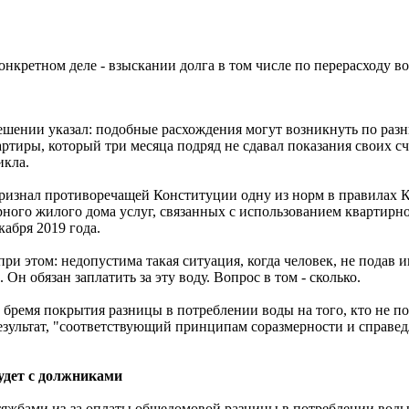
онкретном деле - взыскании долга в том числе по перерасходу в
ешении указал: подобные расхождения могут возникнуть по разн
артиры, который три месяца подряд не сдавал показания своих с
икла.
признал противоречащей Конституции одну из норм в правилах
ного жилого дома услуг, связанных с использованием квартирной
кабря 2019 года.
при этом: недопустима такая ситуация, когда человек, не подав 
. Он обязан заплатить за эту воду. Вопрос в том - сколько.
ё бремя покрытия разницы в потреблении воды на того, кто не по
результат, "соответствующий принципам соразмерности и справед
будет с должниками
жбами из-за оплаты общедомовой разницы в потреблении воды, 