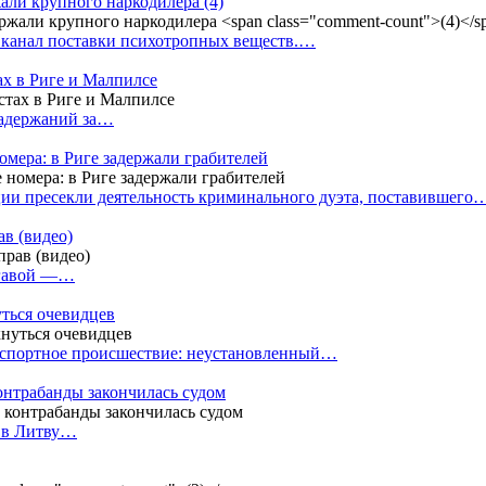
жали крупного наркодилера
(4)
 канал поставки психотропных веществ.…
ах в Риге и Малпилсе
задержаний за…
омера: в Риге задержали грабителей
ии пресекли деятельность криминального дуэта, поставившего
в (видео)
лгавой —…
уться очевидцев
анспортное происшествие: неустановленный…
контрабанды закончилась судом
и в Литву…