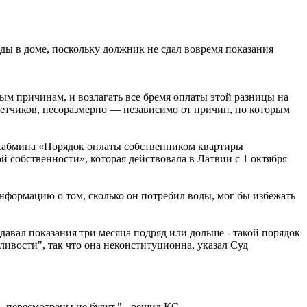
оды в доме, поскольку должник не сдал вовремя показания
ым причинам, и возлагать все бремя оплаты этой разницы на
четчиков, несоразмерно — независимо от причин, по которым
 Кабмина «Порядок оплаты собственником квартиры
 собственности», которая действовала в Латвии с 1 октября
информацию о том, сколько он потребил воды, мог бы избежать
давал показания три месяца подряд или дольше - такой порядок
ливости", так что она неконституционна, указал Суд
пересмотрены не будут," - решил КС.