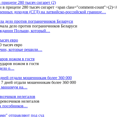
в прицепе 280 тысяч сигарет
(2)
енных доходов (СГД) на латвийско-российской границе…
ала дело против пограничников Беларуси
ражданин Польши, который…
тысяч евро
жчин, которые решили…
даров ножом в гостя
 дело о…
7 дней отдали мошенникам более 360 000
ак минимум на…
евозчиков нелегалов
вух пособников…
тами" отправляют под суд