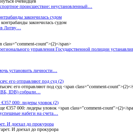
анспортное происшествие: неустановленный…
контрабанды закончилась судом
и в Литву…
регионального управления Государственной полиции устанавл
омочь установить личности…
сяч: его отправляют под суд
(2)
(БВБ, IDB) собрали…
 €357 000: лидеры уловок
(2)
 успешные набеги на счета…
ет. И доехал до прокурора