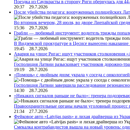
Поездка из Саулкрасты в сторону Риги обернулась для 4
20:37 29.7.2026
После убийства педагога: вооруженных полицейских Лат
Во вторник вечером, 28 июля, во дворе Лиепайской сре
15:36 29.7.2026
Грабли — любимый инструмент: водитель трижды попал
В Видземской прокуратуре в Цесисе вынесено наказани
19:45 28.7.2026
Авария на улице Ригас: ищут участников столкновения «A
Госполиция Латвии разыскивает участников дорожно-тр
19:19 28.7.2026
«Помощь» с двойным дном: украла у соседа с онкологией 
Госполиция Латвии завершила расследование резонансн
14:30 28.7.2026
«Никаких сигналов раньше не было»: тренера подозреваю
Правоохранительные органы начали уголовный процесс 
21:34 27.7.2026
Фейковое авто «Latvijas pasts» и лихая драйверша из Укр
Смекалка контрабандистов вышла на новый уровень: од