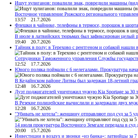
Ищут хулиганов: повалили знак, повредили машины (вид
Восточное управление Рижского регионального управле
13:57 21.7.2026
Флешки в чайнике, телефоны в термосе, порошок в шорта
В июле в латвийских тюрьмах был зафиксирован целый 
19:40 20.7.2026
Тайник в полу: в Терехово с рентгеном и собакой нашли 
Сотрудники Таможенного управления Службы государств
12:52 17.7.2026
Юного поляка поймали с 6 нелегалами. Прокуратура нач
В Кедайнском районе Литвы был задержан 18-летний г
12:48 16.7.2026
Дуэт поджигателей уничтожил чужую Kia Sportage за 30 
В Резекне полицейские вычислили и задержали двух му
12:28 16.7.2026
"Убивать не хотела": женщину отправляют под суд за 5 у
14 июля прокуратура Восточного Земгале передала в суд
20:00 15.7.2026
Инвестиции в воздух и звонки «из банка»: латвийцы за 