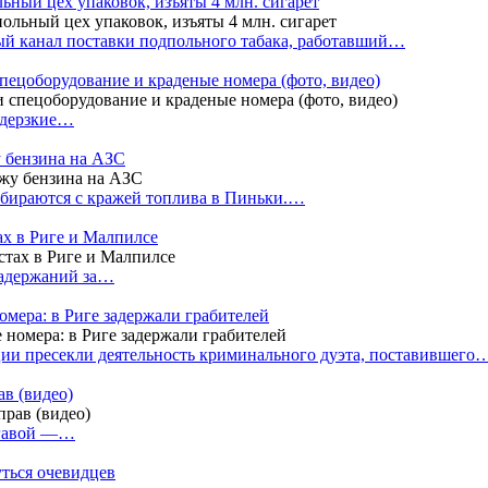
ный цех упаковок, изъяты 4 млн. сигарет
й канал поставки подпольного табака, работавший…
пецоборудование и краденые номера (фото, видео)
 дерзкие…
у бензина на АЗС
бираются с кражей топлива в Пиньки.…
ах в Риге и Малпилсе
задержаний за…
омера: в Риге задержали грабителей
ии пресекли деятельность криминального дуэта, поставившего
в (видео)
лгавой —…
уться очевидцев