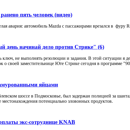
ранено пять человек (видео)
лая авария: автомобиль Mazda с пассажирами врезался в фуру Re
ый день начинай дело против Стрике"
(6)
 ключ, не выполнять резолюции и задания. В этой ситуации я де
к о своей заместительнице Юте Стрике сегодня в программе "90
замурованными яйцами
блевском шоссе в Подмосковье, был задержан полицией за шант
ние местонахождения потенциально зловонных продуктов.
арплаты экс-сотруднице KNAB