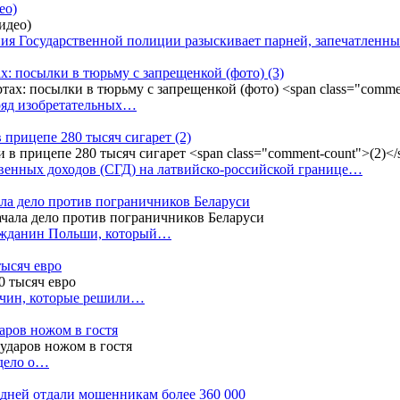
ео)
ния Государственной полиции разыскивает парней, запечатлен
х: посылки в тюрьму с запрещенкой (фото)
(3)
ряд изобретательных…
в прицепе 280 тысяч сигарет
(2)
енных доходов (СГД) на латвийско-российской границе…
ала дело против пограничников Беларуси
ражданин Польши, который…
тысяч евро
жчин, которые решили…
даров ножом в гостя
 дело о…
7 дней отдали мошенникам более 360 000