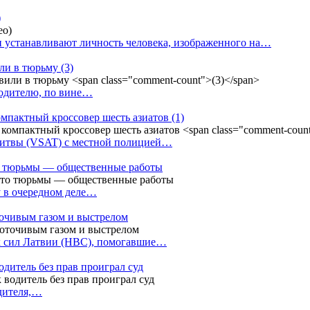
)
 устанавливают личность человека, изображенного на…
или в тюрьму
(3)
водителю, по вине…
омпактный кроссовер шесть азиатов
(1)
Литвы (VSAT) с местной полицией…
сто тюрьмы — общественные работы
у в очередном деле…
точивым газом и выстрелом
х сил Латвии (НВС), помогавшие…
одитель без прав проиграл суд
одителя,…