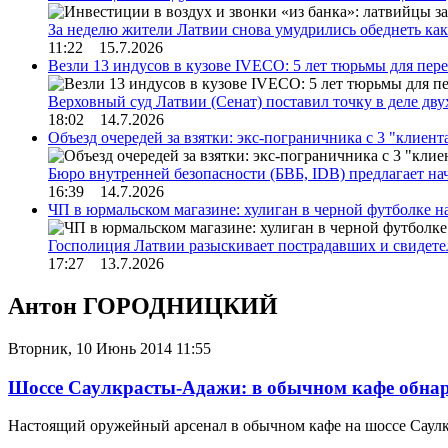
За неделю жители Латвии снова умудрились обеднеть к
11:22 15.7.2026
Везли 13 индусов в кузове IVECO: 5 лет тюрьмы для пер
Верховный суд Латвии (Сенат) поставил точку в деле д
18:02 14.7.2026
Объезд очередей за взятки: экс-пограничника с 3 "клиен
Бюро внутренней безопасности (БВБ, IDB) предлагает н
16:39 14.7.2026
ЧП в юрмальском магазине: хулиган в черной футболке н
Госполиция Латвии разыскивает пострадавших и свидет
17:27 13.7.2026
Антон ГОРОДНИЦКИЙ
Вторник, 10 Июнь 2014 11:55
Шоссе Саулкрасты-Адажи: в обычном кафе обна
Настоящий оружейный арсенал в обычном кафе на шоссе Саулк