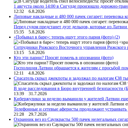
1 августа около 14:00 в Сигулде произошло дорожно-тр
12:32 6.8.2026
Липовые накладные и 480 000 пачек сигарет: перевозка 
Перед судом предстанет дуэт дельцов, которые из Латви
15:35 5.8.2026
«Побывал в баре»: теперь ищут этого парня (фото)
(2)
Сотрудники Рижского Восточного управления Рижского 
13:15 5.8.2026
Кто эти парни? Просят помочь в опознании (фото)
Госполиция Латвии обращается к жителям с просьбой п
12:11 4.8.2026
Спасатель скрыл джекпоты и задолжал по налогам €38 ты
В ходе расследования в Бюро внутренней безопасности 
13:39 31.7.2026
Кибержулики за неделю выманили у жителей Латвии еще
Телефонные и сетевые аферисты продолжают устраивать
21:28 29.7.2026
Охранник вез из Саулкрасты 500 пачек нелегальных сигар