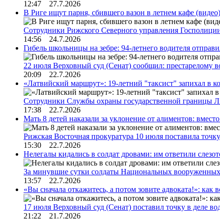
12:47 27.7.2026
В Риге ищут парня, сбившего вазон в летнем кафе (видео
Сотрудники Рижского Северного управления Госполиции
14:56 24.7.2026
Гибель школьницы на зебре: 94-летнего водителя отправ
22 июля Верховный суд (Сенат) сообщил: престарелому 
20:09 22.7.2026
«Латвийский маршрут»: 19-летний "таксист" запихал в к
Сотрудники Службы охраны государственной границы 
17:38 22.7.2026
Мать 8 детей наказали за уклонение от алиментов: вме
Рижская Восточная прокуратура 10 июля поставила точк
15:30 22.7.2026
Нелегалы кидались в солдат дровами: им ответили слезо
За минувшие сутки солдаты Национальных вооруженны
13:57 22.7.2026
«Вы сначала откажитесь, а потом зовите адвоката!»: как в
17 июля Верховный суд (Сенат) поставил точку в деле в
21:22 21.7.2026