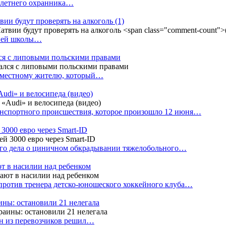
4-летнего охранника…
вии будут проверять на алкоголь
(1)
дней школы…
ся с липовыми польскими правами
е местному жителю, который…
udi» и велосипеда (видео)
анспортного происшествия, которое произошло 12 июня…
3000 евро через Smart-ID
ого дела о циничном обкрадывании тяжелобольного…
т в насилии над ребенком
против тренера детско-юношеского хоккейного клуба…
аины: остановили 21 нелегала
ин из перевозчиков решил…