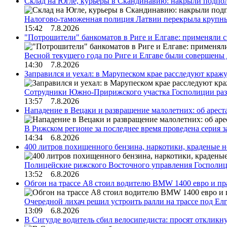
Склад на Югле, курьеры в Скандинавию: накрыли подполь
Налогово-таможенная полиция Латвии перекрыла крупны
15:42 7.8.2026
"Потрошители" банкоматов в Риге и Елгаве: применяли с
Весной текущего года по Риге и Елгаве были совершены
14:30 7.8.2026
Заправился и уехал: в Марупеском крае расследуют краж
Сотрудники Южно-Пририжского участка Госполиции раз
13:57 7.8.2026
Нападение в Вецаки и развращение малолетних: об арест
В Рижском регионе за последнее время проведена серия 
14:34 6.8.2026
400 литров похищенного бензина, наркотики, краденые н
Полицейские рижского Восточного управления Госполиц
13:52 6.8.2026
Обгон на трассе А8 стоил водителю BMW 1400 евро и пра
Очередной лихач решил устроить ралли на трассе под Е
13:09 6.8.2026
В Сигулде водитель сбил велосипедиста: просят откликн