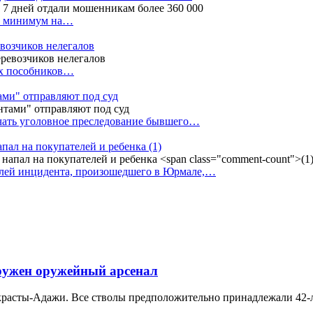
ак минимум на…
евозчиков нелегалов
вух пособников…
тами" отправляют под суд
ачать уголовное преследование бывшего…
апал на покупателей и ребенка
(1)
елей инцидента, произошедшего в Юрмале,…
ружен оружейный арсенал
расты-Адажи. Все стволы предположительно принадлежали 42-л