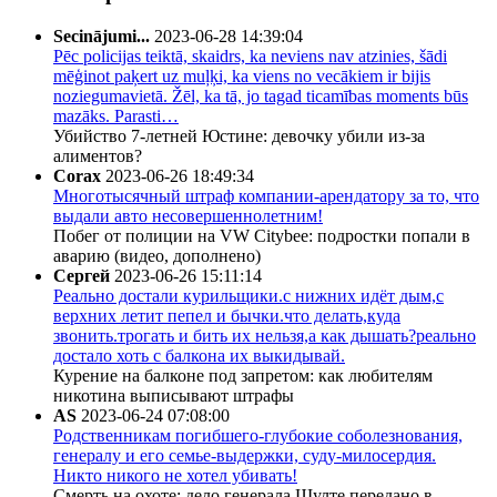
Secinājumi...
2023-06-28 14:39:04
Pēc policijas teiktā, skaidrs, ka neviens nav atzinies, šādi
mēģinot paķert uz muļķi, ka viens no vecākiem ir bijis
noziegumavietā. Žēl, ka tā, jo tagad ticamības moments būs
mazāks. Parasti…
Убийство 7-летней Юстине: девочку убили из-за
алиментов?
Corax
2023-06-26 18:49:34
Многотысячный штраф компании-арендатору за то, что
выдали авто несовершеннолетним!
Побег от полиции на VW Citybee: подростки попали в
аварию (видео, дополнено)
Сергей
2023-06-26 15:11:14
Реально достали курильщики.с нижних идёт дым,с
верхних летит пепел и бычки.что делать,куда
звонить.трогать и бить их нельзя,а как дышать?реально
достало хоть с балкона их выкидывай.
Курение на балконе под запретом: как любителям
никотина выписывают штрафы
AS
2023-06-24 07:08:00
Родственникам погибшего-глубокие соболезнования,
генералу и его семье-выдержки, суду-милосердия.
Никто никого не хотел убивать!
Смерть на охоте: дело генерала Шулте передано в