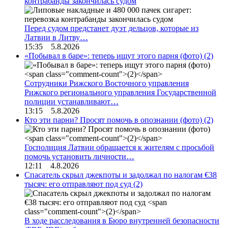
контрабанды закончилась судом
Перед судом предстанет дуэт дельцов, которые из
Латвии в Литву…
15:35 5.8.2026
«Побывал в баре»: теперь ищут этого парня (фото)
(2)
Сотрудники Рижского Восточного управления
Рижского регионального управления Государственной
полиции устанавливают…
13:15 5.8.2026
Кто эти парни? Просят помочь в опознании (фото)
(2)
Госполиция Латвии обращается к жителям с просьбой
помочь установить личности…
12:11 4.8.2026
Спасатель скрыл джекпоты и задолжал по налогам €38
тысяч: его отправляют под суд
(2)
В ходе расследования в Бюро внутренней безопасности