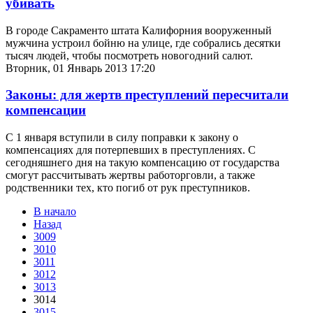
убивать
В городе Сакраменто штата Калифорния вооруженный
мужчина устроил бойню на улице, где собрались десятки
тысяч людей, чтобы посмотреть новогодний салют.
Вторник, 01 Январь 2013 17:20
Законы: для жертв преступлений пересчитали
компенсации
С 1 января вступили в силу поправки к закону о
компенсациях для потерпевших в преступлениях. С
сегодняшнего дня на такую компенсацию от государства
смогут рассчитывать жертвы работорговли, а также
родственники тех, кто погиб от рук преступников.
В начало
Назад
3009
3010
3011
3012
3013
3014
3015