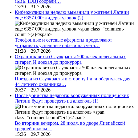
(БВБ, IDB) собрали…
13:39 31.7.2026
Кибержулики за неделю выманили у жителей Латвии
еще €357 000: лидеры уловок
(2)
Телефонные и сетевые аферисты продолжают
устраивать успешные набеги на счета…
21:28 29.7.2026
Охранник вез из Саулкрасты 500 пачек нелегальных
сигарет. И доехал до прокурора
Поездка из Саулкрасты в сторону Риги обернулась для
44-летнего охранника…
20:37 29.7.2026
После убийства педагога: вооруженных полицейских
Латвии будут проверять на алкоголь
(1)
Во вторник вечером, 28 июля, во дворе Лиепайской
средней школы…
15:36 29.7.2026