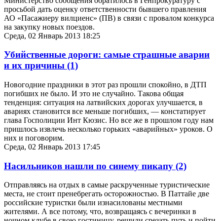
Министерство сообщения обратилось в Генпрокуратуру с
просьбой дать оценку ответственности бывшего правления
АО «Пасажиеру вилциенс» (ПВ) в связи с провалом конкурса
на закупку новых поездов.
Среда, 02 Январь 2013 18:25
Убийственные дороги: самые страшные аварии
и их причины
(1)
Новогодние праздники в этот раз прошли спокойно, в ДТП
погибших не было. И это не случайно. Такова общая
тенденция: ситуация на латвийских дорогах улучшается, в
авариях становится все меньше погибших, — констатирует
глава Госполиции Инт Кюзис. Но все же в прошлом году нам
пришлось извлечь несколько горьких «аварийных» уроков. О
них и поговорим.
Среда, 02 Январь 2013 17:45
Насильников нашли по синему пикапу
(2)
Отправляясь на отдых в самые раскрученные туристические
места, не стоит пренебрегать осторожностью. В Паттайе две
российские туристки были изнасилованы местными
жителями. А все потому, что, возвращаясь с вечеринки в
ночном клубе в свою гостиницу, решили срезать путь и пойти