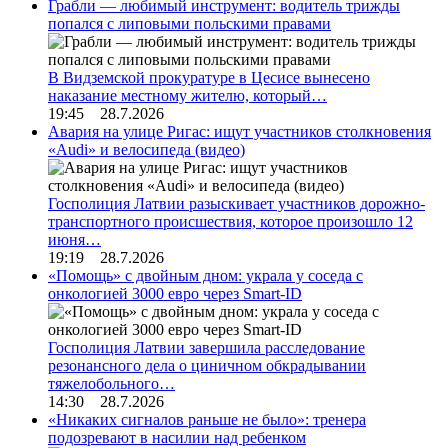
Грабли — любимый инструмент: водитель трижды
попался с липовыми польскими правами
В Видземской прокуратуре в Цесисе вынесено
наказание местному жителю, который…
19:45 28.7.2026
Авария на улице Ригас: ищут участников столкновения
«Audi» и велосипеда (видео)
Госполиция Латвии разыскивает участников дорожно-
транспортного происшествия, которое произошло 12
июня…
19:19 28.7.2026
«Помощь» с двойным дном: украла у соседа с
онкологией 3000 евро через Smart-ID
Госполиция Латвии завершила расследование
резонансного дела о циничном обкрадывании
тяжелобольного…
14:30 28.7.2026
«Никаких сигналов раньше не было»: тренера
подозревают в насилии над ребенком