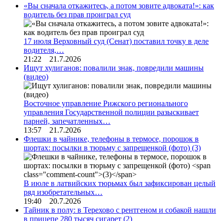
«Вы сначала откажитесь, а потом зовите адвоката!»: как
водитель без прав проиграл суд
17 июля Верховный суд (Сенат) поставил точку в деле
водителя,…
21:22 21.7.2026
Ищут хулиганов: повалили знак, повредили машины
(видео)
Восточное управление Рижского регионального
управления Государственной полиции разыскивает
парней, запечатленных…
13:57 21.7.2026
Флешки в чайнике, телефоны в термосе, порошок в
шортах: посылки в тюрьму с запрещенкой (фото)
(3)
В июле в латвийских тюрьмах был зафиксирован целый
ряд изобретательных…
19:40 20.7.2026
Тайник в полу: в Терехово с рентгеном и собакой нашли
в прицепе 280 тысяч сигарет
(2)