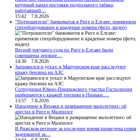
крупный канал поставки подпольного табака,
работавший…
15:42 7.8.2026
"Потрошители" банкоматов в Риге и Елгаве: применяли
спецоборудование и краденые номера (фото, видео)
Весной текущего года по Риге и Елгаве были
совершены дерзкие…
14:30 7.8.2026
Заправился и уехал: в Марупеском крае расследуют
кражу бензина на АЗС
Сотрудники Южно-Пририжского участка Госполиции
разбираются с кражей топлива в Пиньки.…
13:57 7.8.2026
Нападение в Вецаки и развращение малолетних: об
арестах в Риге и Малпилсе
В Рижском регионе за последнее время проведена серия
задержаний за…
14:34 6.8.2026