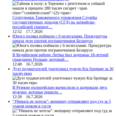
Сотрудники Таможенного управления Службы
государственных доходов (СГД) на латвийско-
российской границе…
12:52 17.7.2026
Юного поляка поймали с 6 нелегалами. Прокуратура
начала дело против пограничников Беларуси
В Кедайнском районе Литвы был задержан 18-летний
гражданин Польши, который…
12:48 16.7.2026
Дуэт поджигателей уничтожил чужую Kia Sportage за 30
тысяч евро
В Резекне полицейские вычислили и задержали двух
мужчин, которые решили…
12:28 16.7.2026
"Убивать не хотела": женщину отправляют под суд за 5
ударов ножом в гостя