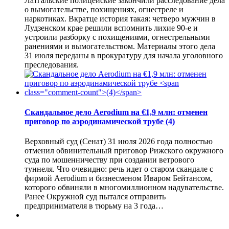
Латгальские полицейские закончили расследование дела
о вымогательстве, похищениях, огнестреле и
наркотиках. Вкратце история такая: четверо мужчин в
Лудзенском крае решили вспомнить лихие 90-е и
устроили разборку с похищениями, огнестрельными
ранениями и вымогательством. Материалы этого дела
31 июля переданы в прокуратуру для начала уголовного
преследования.
Скандальное дело Aerodium на €1,9 млн: отменен
приговор по аэродинамической трубе
(4)
Верховный суд (Сенат) 31 июля 2026 года полностью
отменил обвинительный приговор Рижского окружного
суда по мошенничеству при создании ветрового
туннеля. Что очевидно: речь идет о старом скандале с
фирмой Aerodium и бизнесменом Иваром Бейтансом,
которого обвиняли в многомиллионном надувательстве.
Ранее Окружной суд пытался отправить
предпринимателя в тюрьму на 3 года…