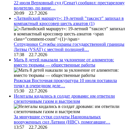
22 июля Верховный суд (Сенат) сообщил: престарелому
водителю, по вине…
20:09 22.7.2026
«Латвийский маршрут»: 19-летний "таксист" запихал в
компактный кроссовер шесть азиатов
(1)
Сотрудники Службы охраны государственной границы
Литвы (VSAT) с местной полицией…
17:38 22.7.2026
Мать 8 детей наказали за уклонение от алиментов:
вместо тюрьмы — общественные работы
Рижская Восточная прокуратура 10 июля поставила
точку в очередном деле…
15:30 22.7.2026
Нелегалы кидались в солдат дровами: им ответили
слезоточивым газом и выстрелом
За минувшие сутки солдаты Национальных
вооруженных сил Латвии (НВС), помогавшие…
13:57 22.7.2026