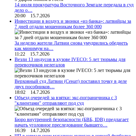
14 июля прокуратура Восточного Земгале передала в суд
дело о…
20:00 15.7.2026
Инвестиции в воздух и звонки «из банка»: латвийцы за
7 дней отдали мошенникам более 360 000
За неделю жители Латвии снова умудрились обеднеть
как минимум на…
11:22 15.7.2026
Везли 13 индусов в кузове IVECO: 5 лет тюрьмы для
перевозчиков нелегалов
Верховный суд Латвии (Сенат) поставил точку в деле
двух пособников…
18:02 14.7.2026
Объезд очередей за взятки: экс-пограничника с 3
"клиентами" отправляют под суд
Бюро внутренней безопасности (БВБ, IDB) предлагает
начать уголовное преследование бывшего…
16:39 14.7.2026
ЧП в юрмальском магазине: хулиган в черной футболке