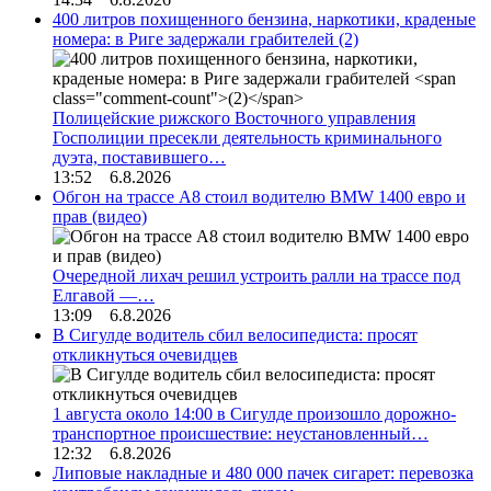
400 литров похищенного бензина, наркотики, краденые
номера: в Риге задержали грабителей
(2)
Полицейские рижского Восточного управления
Госполиции пресекли деятельность криминального
дуэта, поставившего…
13:52 6.8.2026
Обгон на трассе А8 стоил водителю BMW 1400 евро и
прав (видео)
Очередной лихач решил устроить ралли на трассе под
Елгавой —…
13:09 6.8.2026
В Сигулде водитель сбил велосипедиста: просят
откликнуться очевидцев
1 августа около 14:00 в Сигулде произошло дорожно-
транспортное происшествие: неустановленный…
12:32 6.8.2026
Липовые накладные и 480 000 пачек сигарет: перевозка