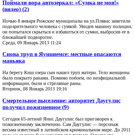
Поймали вора автозеркал: «Сумка не моя!»
(видео)
(2)
Ночью 8 января Рижские муниципалы на ул.Плявас заметили
подозрительного человека с сумкой. Увидев машину полиции,
он попытался скрыться и избавиться от сумки, выбросив ее в
ближайшей подворотне.
Среда, 09 Январь 2013 11:24
Снова труп в Яунциемсе: местные опасаются
маньяка
На берегу Киш озера сын нашел труп матери. Тело женщины
было покрыто ранами. Помимо побоем, по неофициальной
информации, были и стреляные раны.
Вторник, 08 Январь 2013 19:16
Смертельное выселение: авторитет Даугулис
получил пожизненное
(9)
Сегодня 65-летний Янис Даугулис был приговорен к
пожизненному заключению. Сам Даугулис — персонаж
весьма известный в латвийском криминальном мире. До 2011