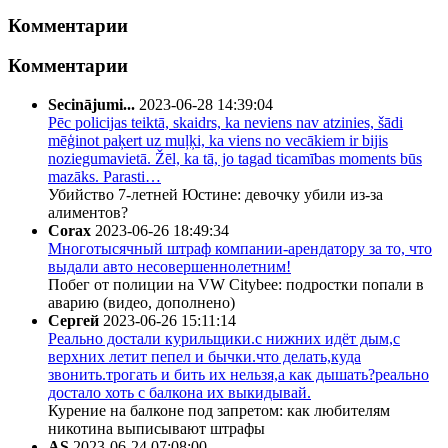
Комментарии
Комментарии
Secinājumi...
2023-06-28 14:39:04
Pēc policijas teiktā, skaidrs, ka neviens nav atzinies, šādi
mēģinot paķert uz muļķi, ka viens no vecākiem ir bijis
noziegumavietā. Žēl, ka tā, jo tagad ticamības moments būs
mazāks. Parasti…
Убийство 7-летней Юстине: девочку убили из-за
алиментов?
Corax
2023-06-26 18:49:34
Многотысячный штраф компании-арендатору за то, что
выдали авто несовершеннолетним!
Побег от полиции на VW Citybee: подростки попали в
аварию (видео, дополнено)
Сергей
2023-06-26 15:11:14
Реально достали курильщики.с нижних идёт дым,с
верхних летит пепел и бычки.что делать,куда
звонить.трогать и бить их нельзя,а как дышать?реально
достало хоть с балкона их выкидывай.
Курение на балконе под запретом: как любителям
никотина выписывают штрафы
AS
2023-06-24 07:08:00