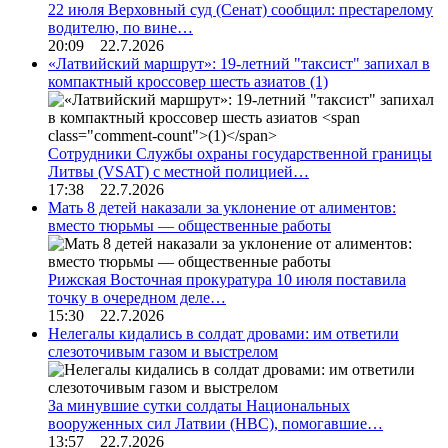
22 июля Верховный суд (Сенат) сообщил: престарелому
водителю, по вине…
20:09 22.7.2026
«Латвийский маршрут»: 19-летний "таксист" запихал в
компактный кроссовер шесть азиатов
(1)
Сотрудники Службы охраны государственной границы
Литвы (VSAT) с местной полицией…
17:38 22.7.2026
Мать 8 детей наказали за уклонение от алиментов:
вместо тюрьмы — общественные работы
Рижская Восточная прокуратура 10 июля поставила
точку в очередном деле…
15:30 22.7.2026
Нелегалы кидались в солдат дровами: им ответили
слезоточивым газом и выстрелом
За минувшие сутки солдаты Национальных
вооруженных сил Латвии (НВС), помогавшие…
13:57 22.7.2026