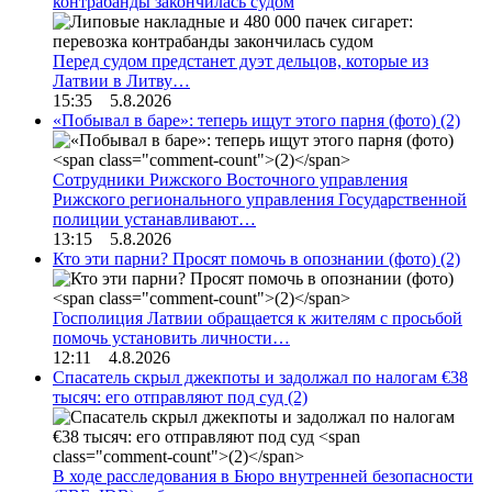
контрабанды закончилась судом
Перед судом предстанет дуэт дельцов, которые из
Латвии в Литву…
15:35 5.8.2026
«Побывал в баре»: теперь ищут этого парня (фото)
(2)
Сотрудники Рижского Восточного управления
Рижского регионального управления Государственной
полиции устанавливают…
13:15 5.8.2026
Кто эти парни? Просят помочь в опознании (фото)
(2)
Госполиция Латвии обращается к жителям с просьбой
помочь установить личности…
12:11 4.8.2026
Спасатель скрыл джекпоты и задолжал по налогам €38
тысяч: его отправляют под суд
(2)
В ходе расследования в Бюро внутренней безопасности