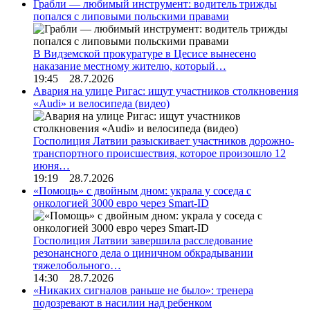
Грабли — любимый инструмент: водитель трижды
попался с липовыми польскими правами
В Видземской прокуратуре в Цесисе вынесено
наказание местному жителю, который…
19:45 28.7.2026
Авария на улице Ригас: ищут участников столкновения
«Audi» и велосипеда (видео)
Госполиция Латвии разыскивает участников дорожно-
транспортного происшествия, которое произошло 12
июня…
19:19 28.7.2026
«Помощь» с двойным дном: украла у соседа с
онкологией 3000 евро через Smart-ID
Госполиция Латвии завершила расследование
резонансного дела о циничном обкрадывании
тяжелобольного…
14:30 28.7.2026
«Никаких сигналов раньше не было»: тренера
подозревают в насилии над ребенком