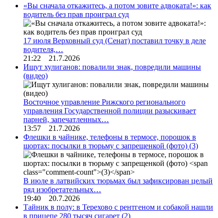
«Вы сначала откажитесь, а потом зовите адвоката!»: как
водитель без прав проиграл суд
17 июля Верховный суд (Сенат) поставил точку в деле
водителя,…
21:22 21.7.2026
Ищут хулиганов: повалили знак, повредили машины
(видео)
Восточное управление Рижского регионального
управления Государственной полиции разыскивает
парней, запечатленных…
13:57 21.7.2026
Флешки в чайнике, телефоны в термосе, порошок в
шортах: посылки в тюрьму с запрещенкой (фото)
(3)
В июле в латвийских тюрьмах был зафиксирован целый
ряд изобретательных…
19:40 20.7.2026
Тайник в полу: в Терехово с рентгеном и собакой нашли
в прицепе 280 тысяч сигарет
(2)