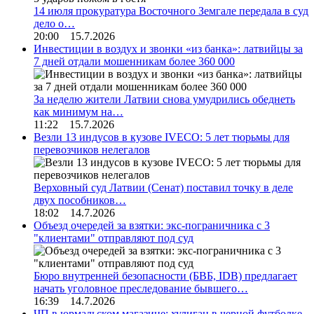
14 июля прокуратура Восточного Земгале передала в суд
дело о…
20:00 15.7.2026
Инвестиции в воздух и звонки «из банка»: латвийцы за
7 дней отдали мошенникам более 360 000
За неделю жители Латвии снова умудрились обеднеть
как минимум на…
11:22 15.7.2026
Везли 13 индусов в кузове IVECO: 5 лет тюрьмы для
перевозчиков нелегалов
Верховный суд Латвии (Сенат) поставил точку в деле
двух пособников…
18:02 14.7.2026
Объезд очередей за взятки: экс-пограничника с 3
"клиентами" отправляют под суд
Бюро внутренней безопасности (БВБ, IDB) предлагает
начать уголовное преследование бывшего…
16:39 14.7.2026
ЧП в юрмальском магазине: хулиган в черной футболке