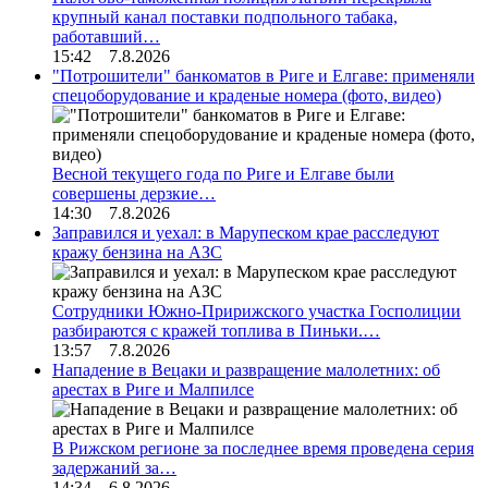
крупный канал поставки подпольного табака,
работавший…
15:42 7.8.2026
"Потрошители" банкоматов в Риге и Елгаве: применяли
спецоборудование и краденые номера (фото, видео)
Весной текущего года по Риге и Елгаве были
совершены дерзкие…
14:30 7.8.2026
Заправился и уехал: в Марупеском крае расследуют
кражу бензина на АЗС
Сотрудники Южно-Пририжского участка Госполиции
разбираются с кражей топлива в Пиньки.…
13:57 7.8.2026
Нападение в Вецаки и развращение малолетних: об
арестах в Риге и Малпилсе
В Рижском регионе за последнее время проведена серия
задержаний за…
14:34 6.8.2026