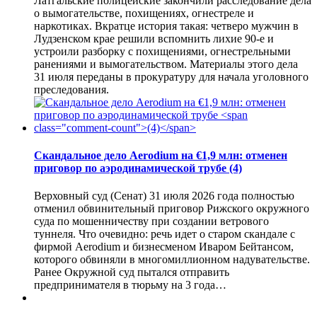
Латгальские полицейские закончили расследование дела
о вымогательстве, похищениях, огнестреле и
наркотиках. Вкратце история такая: четверо мужчин в
Лудзенском крае решили вспомнить лихие 90-е и
устроили разборку с похищениями, огнестрельными
ранениями и вымогательством. Материалы этого дела
31 июля переданы в прокуратуру для начала уголовного
преследования.
Скандальное дело Aerodium на €1,9 млн: отменен
приговор по аэродинамической трубе
(4)
Верховный суд (Сенат) 31 июля 2026 года полностью
отменил обвинительный приговор Рижского окружного
суда по мошенничеству при создании ветрового
туннеля. Что очевидно: речь идет о старом скандале с
фирмой Aerodium и бизнесменом Иваром Бейтансом,
которого обвиняли в многомиллионном надувательстве.
Ранее Окружной суд пытался отправить
предпринимателя в тюрьму на 3 года…