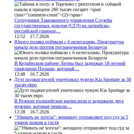
Сотрудники Таможенного управления Службы
государственных доходов (СГД) на латвийско-
российской границе…
12:52 17.7.2026
Юного поляка поймали с 6 нелегалами. Прокуратура
начала дело против пограничников Беларуси
В Кедайнском районе Литвы был задержан 18-летний
гражданин Польши, который…
12:48 16.7.2026
Дуэт поджигателей уничтожил чужую Kia Sportage за 30
тысяч евро
В Резекне полицейские вычислили и задержали двух
мужчин, которые решили…
12:28 16.7.2026
"Убивать не хотела": женщину отправляют под суд за 5
ударов ножом в гостя