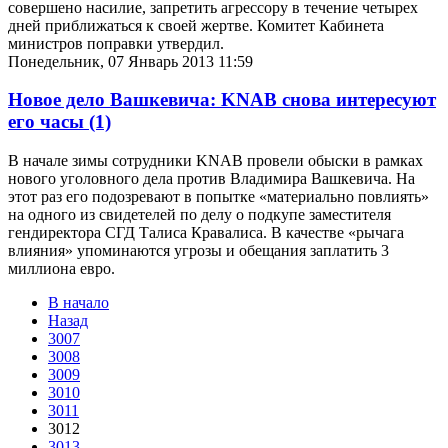
совершено насилие, запретить агрессору в течение четырех
дней приближаться к своей жертве. Комитет Кабинета
министров поправки утвердил.
Понедельник, 07 Январь 2013 11:59
Новое дело Вашкевича: KNAB снова интересуют
его часы
(1)
В начале зимы сотрудники KNAB провели обыски в рамках
нового уголовного дела против Владимира Вашкевича. На
этот раз его подозревают в попытке «материально повлиять»
на одного из свидетелей по делу о подкупе заместителя
гендиректора СГД Талиса Кравалиса. В качестве «рычага
влияния» упоминаются угрозы и обещания заплатить 3
миллиона евро.
В начало
Назад
3007
3008
3009
3010
3011
3012
3013