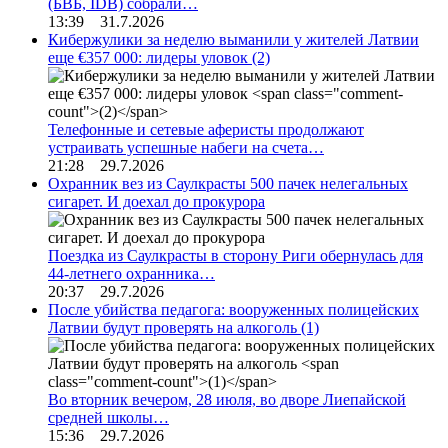
(БВБ, IDB) собрали…
13:39 31.7.2026
Кибержулики за неделю выманили у жителей Латвии
еще €357 000: лидеры уловок
(2)
Телефонные и сетевые аферисты продолжают
устраивать успешные набеги на счета…
21:28 29.7.2026
Охранник вез из Саулкрасты 500 пачек нелегальных
сигарет. И доехал до прокурора
Поездка из Саулкрасты в сторону Риги обернулась для
44-летнего охранника…
20:37 29.7.2026
После убийства педагога: вооруженных полицейских
Латвии будут проверять на алкоголь
(1)
Во вторник вечером, 28 июля, во дворе Лиепайской
средней школы…
15:36 29.7.2026