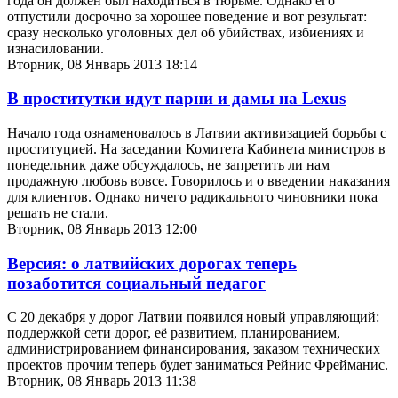
года он должен был находиться в тюрьме. Однако его
отпустили досрочно за хорошее поведение и вот результат:
сразу несколько уголовных дел об убийствах, избиениях и
изнасиловании.
Вторник, 08 Январь 2013 18:14
В проститутки идут парни и дамы на Lexus
Начало года ознаменовалось в Латвии активизацией борьбы с
проституцией. На заседании Комитета Кабинета министров в
понедельник даже обсуждалось, не запретить ли нам
продажную любовь вовсе. Говорилось и о введении наказания
для клиентов. Однако ничего радикального чиновники пока
решать не стали.
Вторник, 08 Январь 2013 12:00
Версия: о латвийских дорогах теперь
позаботится социальный педагог
С 20 декабря у дорог Латвии появился новый управляющий:
поддержкой сети дорог, её развитием, планированием,
администрированием финансирования, заказом технических
проектов прочим теперь будет заниматься Рейнис Фрейманис.
Вторник, 08 Январь 2013 11:38