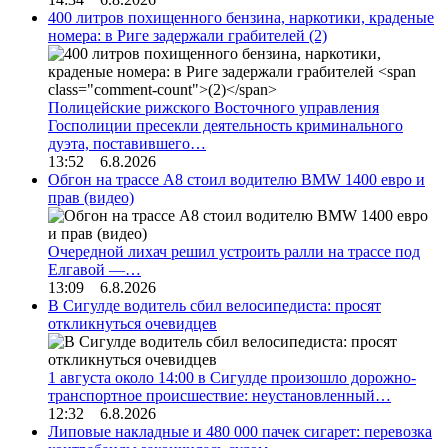
400 литров похищенного бензина, наркотики, краденые
номера: в Риге задержали грабителей
(2)
Полицейские рижского Восточного управления
Госполиции пресекли деятельность криминального
дуэта, поставившего…
13:52 6.8.2026
Обгон на трассе А8 стоил водителю BMW 1400 евро и
прав (видео)
Очередной лихач решил устроить ралли на трассе под
Елгавой —…
13:09 6.8.2026
В Сигулде водитель сбил велосипедиста: просят
откликнуться очевидцев
1 августа около 14:00 в Сигулде произошло дорожно-
транспортное происшествие: неустановленный…
12:32 6.8.2026
Липовые накладные и 480 000 пачек сигарет: перевозка