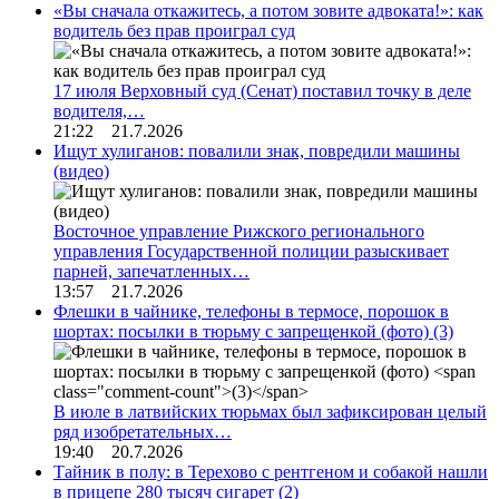
«Вы сначала откажитесь, а потом зовите адвоката!»: как
водитель без прав проиграл суд
17 июля Верховный суд (Сенат) поставил точку в деле
водителя,…
21:22 21.7.2026
Ищут хулиганов: повалили знак, повредили машины
(видео)
Восточное управление Рижского регионального
управления Государственной полиции разыскивает
парней, запечатленных…
13:57 21.7.2026
Флешки в чайнике, телефоны в термосе, порошок в
шортах: посылки в тюрьму с запрещенкой (фото)
(3)
В июле в латвийских тюрьмах был зафиксирован целый
ряд изобретательных…
19:40 20.7.2026
Тайник в полу: в Терехово с рентгеном и собакой нашли
в прицепе 280 тысяч сигарет
(2)