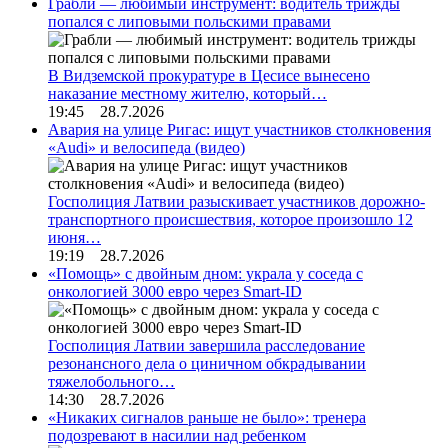
Грабли — любимый инструмент: водитель трижды
попался с липовыми польскими правами
В Видземской прокуратуре в Цесисе вынесено
наказание местному жителю, который…
19:45 28.7.2026
Авария на улице Ригас: ищут участников столкновения
«Audi» и велосипеда (видео)
Госполиция Латвии разыскивает участников дорожно-
транспортного происшествия, которое произошло 12
июня…
19:19 28.7.2026
«Помощь» с двойным дном: украла у соседа с
онкологией 3000 евро через Smart-ID
Госполиция Латвии завершила расследование
резонансного дела о циничном обкрадывании
тяжелобольного…
14:30 28.7.2026
«Никаких сигналов раньше не было»: тренера
подозревают в насилии над ребенком