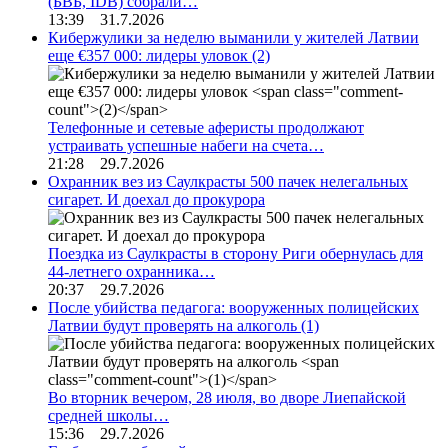
(БВБ, IDB) собрали…
13:39 31.7.2026
Кибержулики за неделю выманили у жителей Латвии
еще €357 000: лидеры уловок
(2)
Телефонные и сетевые аферисты продолжают
устраивать успешные набеги на счета…
21:28 29.7.2026
Охранник вез из Саулкрасты 500 пачек нелегальных
сигарет. И доехал до прокурора
Поездка из Саулкрасты в сторону Риги обернулась для
44-летнего охранника…
20:37 29.7.2026
После убийства педагога: вооруженных полицейских
Латвии будут проверять на алкоголь
(1)
Во вторник вечером, 28 июля, во дворе Лиепайской
средней школы…
15:36 29.7.2026