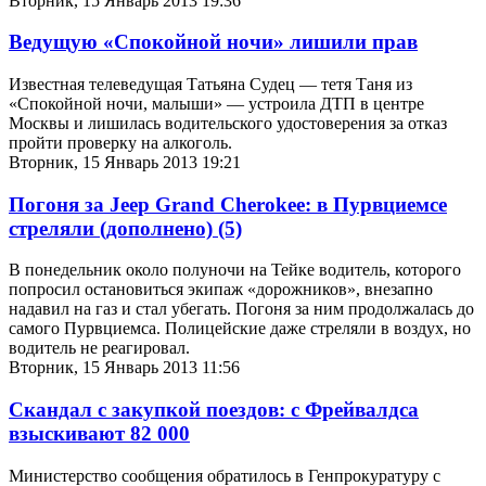
Вторник, 15 Январь 2013 19:36
Ведущую «Спокойной ночи» лишили прав
Известная телеведущая Татьяна Судец — тетя Таня из
«Спокойной ночи, малыши» — устроила ДТП в центре
Москвы и лишилась водительского удостоверения за отказ
пройти проверку на алкоголь.
Вторник, 15 Январь 2013 19:21
Погоня за Jeep Grand Cherokee: в Пурвциемсе
стреляли (дополнено)
(5)
В понедельник около полуночи на Тейке водитель, которого
попросил остановиться экипаж «дорожников», внезапно
надавил на газ и стал убегать. Погоня за ним продолжалась до
самого Пурвциемса. Полицейские даже стреляли в воздух, но
водитель не реагировал.
Вторник, 15 Январь 2013 11:56
Скандал с закупкой поездов: с Фрейвалдса
взыскивают 82 000
Министерство сообщения обратилось в Генпрокуратуру с