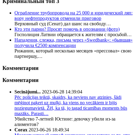
Криминальный топ 3
Ограбление трубопровода на 25 000 и юридический ляп:
вору нефтепродуктов отменили приговор
Верховный суд (Сенат) дал шанс на свободу…
Кто эти парни? Просят помочь в опознании (фото)
Госполиция Латвии обращается к жителям с просьбой…
Нападения, слежка, письма через «Swedbank»: «бывшая»
получила €2500 компенсации
Рижанин, который несколько месяцев «прессовал» свою
партнершу,…
Комментарии
Комментарии
Secinājumi...
2023-06-28 14:39:04
Pēc policijas teiktā, skaidrs, ka neviens nav atzinies, šādi
mēģinot paķert uz muļķi, ka viens no vecākiem ir bijis
noziegumavietā. Žēl, ka tā, jo tagad ticamības moments būs
mazāks. Parasti…
Убийство 7-летней Юстине: девочку убили из-за
алиментов?
Corax
2023-06-26 18:49:34