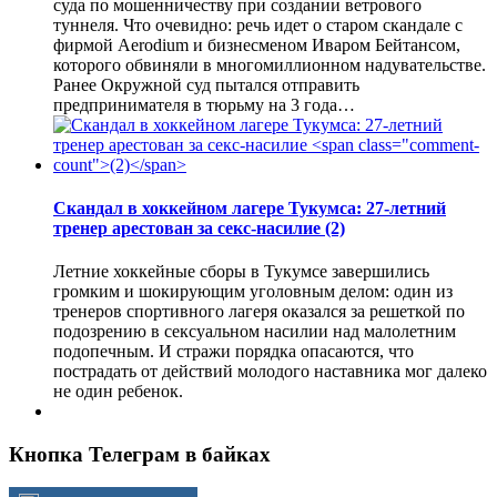
суда по мошенничеству при создании ветрового
туннеля. Что очевидно: речь идет о старом скандале с
фирмой Aerodium и бизнесменом Иваром Бейтансом,
которого обвиняли в многомиллионном надувательстве.
Ранее Окружной суд пытался отправить
предпринимателя в тюрьму на 3 года…
Скандал в хоккейном лагере Тукумса: 27-летний
тренер арестован за секс-насилие
(2)
Летние хоккейные сборы в Тукумсе завершились
громким и шокирующим уголовным делом: один из
тренеров спортивного лагеря оказался за решеткой по
подозрению в сексуальном насилии над малолетним
подопечным. И стражи порядка опасаются, что
пострадать от действий молодого наставника мог далеко
не один ребенок.
Кнопка Телеграм в байках