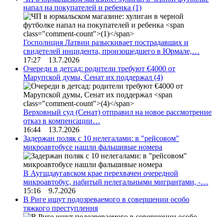
напал на покупателей и ребенка
(1)
Госполиция Латвии разыскивает пострадавших и
свидетелей инцидента, произошедшего в Юрмале,…
17:27 13.7.2026
Очереди в детсад: родители требуют €4000 от
Марупской думы, Сенат их поддержал
(4)
Верховный суд (Сенат) отправил на новое рассмотрение
отказ в компенсации…
16:44 13.7.2026
Задержан поляк с 10 нелегалами: в "рейсовом"
микроавтобусе нашли фальшивые номера
В Аугшдаугавском крае перехвачен очередной
микроавтобус, набитый нелегальными мигрантами, -…
15:16 9.7.2026
В Риге ищут подозреваемого в совершении особо
тяжкого преступления