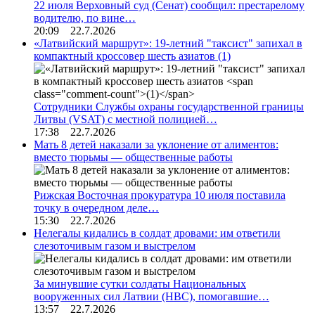
22 июля Верховный суд (Сенат) сообщил: престарелому
водителю, по вине…
20:09 22.7.2026
«Латвийский маршрут»: 19-летний "таксист" запихал в
компактный кроссовер шесть азиатов
(1)
Сотрудники Службы охраны государственной границы
Литвы (VSAT) с местной полицией…
17:38 22.7.2026
Мать 8 детей наказали за уклонение от алиментов:
вместо тюрьмы — общественные работы
Рижская Восточная прокуратура 10 июля поставила
точку в очередном деле…
15:30 22.7.2026
Нелегалы кидались в солдат дровами: им ответили
слезоточивым газом и выстрелом
За минувшие сутки солдаты Национальных
вооруженных сил Латвии (НВС), помогавшие…
13:57 22.7.2026