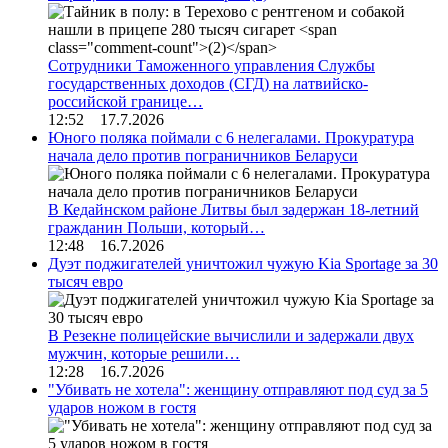
Сотрудники Таможенного управления Службы
государственных доходов (СГД) на латвийско-
российской границе…
12:52 17.7.2026
Юного поляка поймали с 6 нелегалами. Прокуратура
начала дело против пограничников Беларуси
В Кедайнском районе Литвы был задержан 18-летний
гражданин Польши, который…
12:48 16.7.2026
Дуэт поджигателей уничтожил чужую Kia Sportage за 30
тысяч евро
В Резекне полицейские вычислили и задержали двух
мужчин, которые решили…
12:28 16.7.2026
"Убивать не хотела": женщину отправляют под суд за 5
ударов ножом в гостя