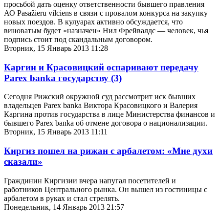
просьбой дать оценку ответственности бывшего правления
АО Pasažieru vilciens в связи с провалом конкурса на закупку
новых поездов. В кулуарах активно обсуждается, что
виноватым будет «назначен» Нил Фрейвалдс — человек, чья
подпись стоит под скандальным договором.
Вторник, 15 Январь 2013 11:28
Каргин и Красовицкий оспаривают передачу
Parex banka государству
(3)
Сегодня Рижский окружной суд рассмотрит иск бывших
владельцев Parex banka Виктора Красовицкого и Валерия
Каргина против государства в лице Министерства финансов и
бывшего Parex banka об отмене договора о национализации.
Вторник, 15 Январь 2013 11:11
Киргиз пошел на рижан с арбалетом: «Мне духи
сказали»
Граждинин Киргизии вчера напугал посетителей и
работников Центрального рынка. Он вышел из гостиницы с
арбалетом в руках и стал стрелять.
Понедельник, 14 Январь 2013 21:57