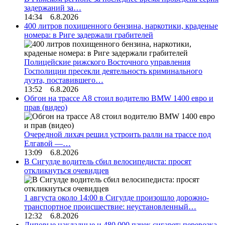
задержаний за…
14:34 6.8.2026
400 литров похищенного бензина, наркотики, краденые
номера: в Риге задержали грабителей
Полицейские рижского Восточного управления
Госполиции пресекли деятельность криминального
дуэта, поставившего…
13:52 6.8.2026
Обгон на трассе А8 стоил водителю BMW 1400 евро и
прав (видео)
Очередной лихач решил устроить ралли на трассе под
Елгавой —…
13:09 6.8.2026
В Сигулде водитель сбил велосипедиста: просят
откликнуться очевидцев
1 августа около 14:00 в Сигулде произошло дорожно-
транспортное происшествие: неустановленный…
12:32 6.8.2026
Липовые накладные и 480 000 пачек сигарет: перевозка