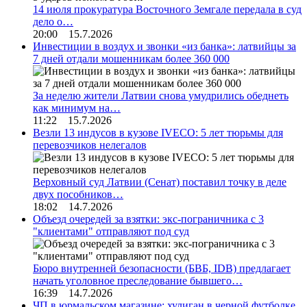
14 июля прокуратура Восточного Земгале передала в суд
дело о…
20:00 15.7.2026
Инвестиции в воздух и звонки «из банка»: латвийцы за
7 дней отдали мошенникам более 360 000
За неделю жители Латвии снова умудрились обеднеть
как минимум на…
11:22 15.7.2026
Везли 13 индусов в кузове IVECO: 5 лет тюрьмы для
перевозчиков нелегалов
Верховный суд Латвии (Сенат) поставил точку в деле
двух пособников…
18:02 14.7.2026
Объезд очередей за взятки: экс-пограничника с 3
"клиентами" отправляют под суд
Бюро внутренней безопасности (БВБ, IDB) предлагает
начать уголовное преследование бывшего…
16:39 14.7.2026
ЧП в юрмальском магазине: хулиган в черной футболке