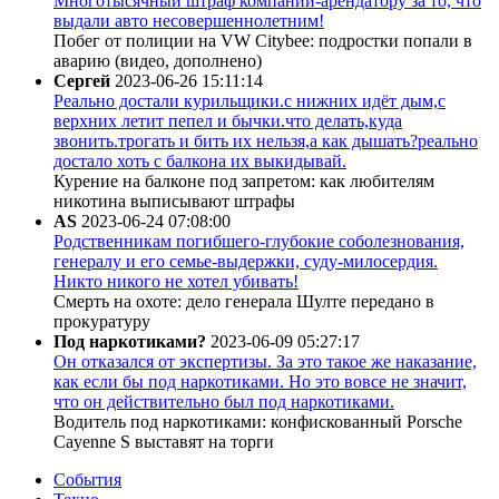
Многотысячный штраф компании-арендатору за то, что
выдали авто несовершеннолетним!
Побег от полиции на VW Citybee: подростки попали в
аварию (видео, дополнено)
Сергей
2023-06-26 15:11:14
Реально достали курильщики.с нижних идёт дым,с
верхних летит пепел и бычки.что делать,куда
звонить.трогать и бить их нельзя,а как дышать?реально
достало хоть с балкона их выкидывай.
Курение на балконе под запретом: как любителям
никотина выписывают штрафы
AS
2023-06-24 07:08:00
Родственникам погибшего-глубокие соболезнования,
генералу и его семье-выдержки, суду-милосердия.
Никто никого не хотел убивать!
Смерть на охоте: дело генерала Шулте передано в
прокуратуру
Под наркотиками?
2023-06-09 05:27:17
Он отказался от экспертизы. За это такое же наказание,
как если бы под наркотиками. Но это вовсе не значит,
что он действительно был под наркотиками.
Водитель под наркотиками: конфискованный Porsche
Cayenne S выставят на торги
События