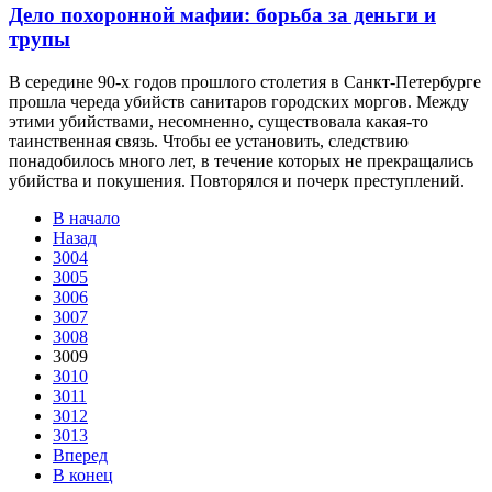
Дело похоронной мафии: борьба за деньги и
трупы
В середине 90-х годов прошлого столетия в Санкт-Петербурге
прошла череда убийств санитаров городских моргов. Между
этими убийствами, несомненно, существовала какая-то
таинственная связь. Чтобы ее установить, следствию
понадобилось много лет, в течение которых не прекращались
убийства и покушения. Повторялся и почерк преступлений.
В начало
Назад
3004
3005
3006
3007
3008
3009
3010
3011
3012
3013
Вперед
В конец