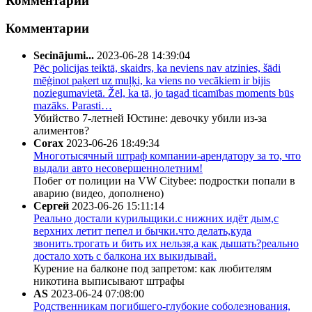
Комментарии
Комментарии
Secinājumi...
2023-06-28 14:39:04
Pēc policijas teiktā, skaidrs, ka neviens nav atzinies, šādi
mēģinot paķert uz muļķi, ka viens no vecākiem ir bijis
noziegumavietā. Žēl, ka tā, jo tagad ticamības moments būs
mazāks. Parasti…
Убийство 7-летней Юстине: девочку убили из-за
алиментов?
Corax
2023-06-26 18:49:34
Многотысячный штраф компании-арендатору за то, что
выдали авто несовершеннолетним!
Побег от полиции на VW Citybee: подростки попали в
аварию (видео, дополнено)
Сергей
2023-06-26 15:11:14
Реально достали курильщики.с нижних идёт дым,с
верхних летит пепел и бычки.что делать,куда
звонить.трогать и бить их нельзя,а как дышать?реально
достало хоть с балкона их выкидывай.
Курение на балконе под запретом: как любителям
никотина выписывают штрафы
AS
2023-06-24 07:08:00
Родственникам погибшего-глубокие соболезнования,