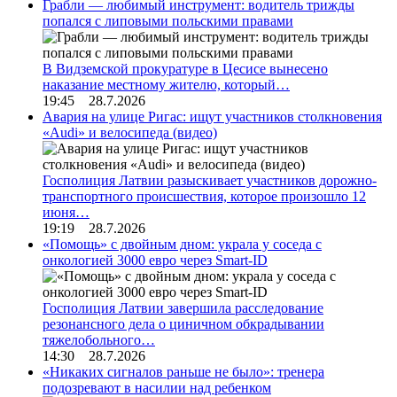
Грабли — любимый инструмент: водитель трижды
попался с липовыми польскими правами
В Видземской прокуратуре в Цесисе вынесено
наказание местному жителю, который…
19:45 28.7.2026
Авария на улице Ригас: ищут участников столкновения
«Audi» и велосипеда (видео)
Госполиция Латвии разыскивает участников дорожно-
транспортного происшествия, которое произошло 12
июня…
19:19 28.7.2026
«Помощь» с двойным дном: украла у соседа с
онкологией 3000 евро через Smart-ID
Госполиция Латвии завершила расследование
резонансного дела о циничном обкрадывании
тяжелобольного…
14:30 28.7.2026
«Никаких сигналов раньше не было»: тренера
подозревают в насилии над ребенком