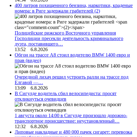
400 литров похищенного бензина, наркотики, краденые
номера: в Риге задержали грабителей
(2)
Полицейские рижского Восточного управления
Госполиции пресекли деятельность криминального
дуэта, поставившего…
13:52 6.8.2026
Обгон на трассе А8 стоил водителю BMW 1400 евро и
прав (видео)
Очередной лихач решил устроить ралли на трассе под
Елгавой —…
13:09 6.8.2026
В Сигулде водитель сбил велосипедиста: просят
откликнуться очевидцев
1 августа около 14:00 в Сигулде произошло дорожно-
транспортное происшествие: неустановленный…
12:32 6.8.2026
Липовые накладные и 480 000 пачек сигарет: перевозка