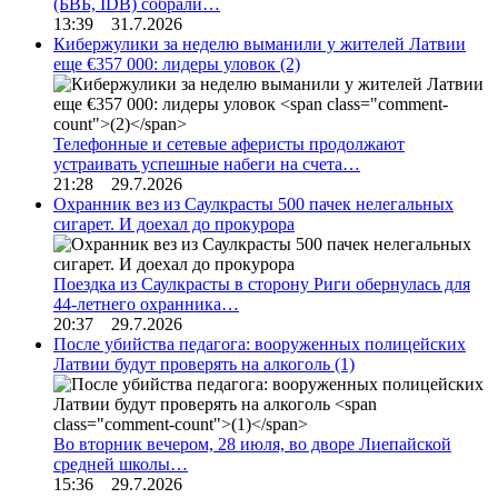
(БВБ, IDB) собрали…
13:39 31.7.2026
Кибержулики за неделю выманили у жителей Латвии
еще €357 000: лидеры уловок
(2)
Телефонные и сетевые аферисты продолжают
устраивать успешные набеги на счета…
21:28 29.7.2026
Охранник вез из Саулкрасты 500 пачек нелегальных
сигарет. И доехал до прокурора
Поездка из Саулкрасты в сторону Риги обернулась для
44-летнего охранника…
20:37 29.7.2026
После убийства педагога: вооруженных полицейских
Латвии будут проверять на алкоголь
(1)
Во вторник вечером, 28 июля, во дворе Лиепайской
средней школы…
15:36 29.7.2026