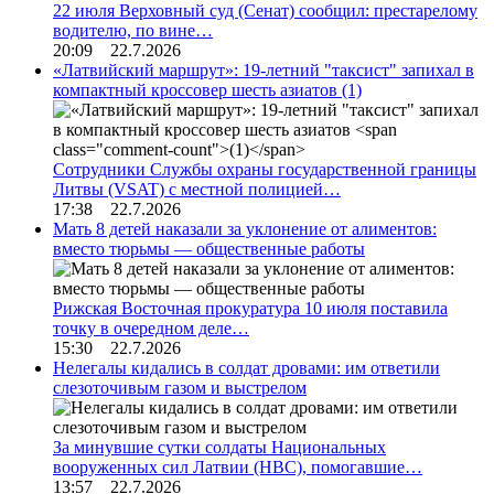
22 июля Верховный суд (Сенат) сообщил: престарелому
водителю, по вине…
20:09 22.7.2026
«Латвийский маршрут»: 19-летний "таксист" запихал в
компактный кроссовер шесть азиатов
(1)
Сотрудники Службы охраны государственной границы
Литвы (VSAT) с местной полицией…
17:38 22.7.2026
Мать 8 детей наказали за уклонение от алиментов:
вместо тюрьмы — общественные работы
Рижская Восточная прокуратура 10 июля поставила
точку в очередном деле…
15:30 22.7.2026
Нелегалы кидались в солдат дровами: им ответили
слезоточивым газом и выстрелом
За минувшие сутки солдаты Национальных
вооруженных сил Латвии (НВС), помогавшие…
13:57 22.7.2026