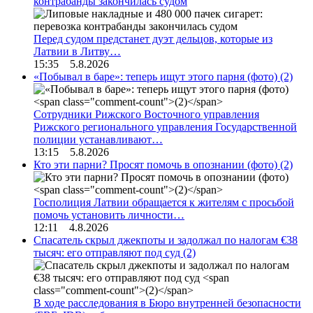
контрабанды закончилась судом
Перед судом предстанет дуэт дельцов, которые из
Латвии в Литву…
15:35 5.8.2026
«Побывал в баре»: теперь ищут этого парня (фото)
(2)
Сотрудники Рижского Восточного управления
Рижского регионального управления Государственной
полиции устанавливают…
13:15 5.8.2026
Кто эти парни? Просят помочь в опознании (фото)
(2)
Госполиция Латвии обращается к жителям с просьбой
помочь установить личности…
12:11 4.8.2026
Спасатель скрыл джекпоты и задолжал по налогам €38
тысяч: его отправляют под суд
(2)
В ходе расследования в Бюро внутренней безопасности