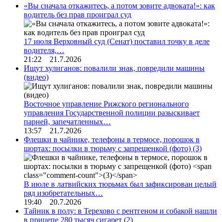
«Вы сначала откажитесь, а потом зовите адвоката!»: как
водитель без прав проиграл суд
17 июля Верховный суд (Сенат) поставил точку в деле
водителя,…
21:22 21.7.2026
Ищут хулиганов: повалили знак, повредили машины
(видео)
Восточное управление Рижского регионального
управления Государственной полиции разыскивает
парней, запечатленных…
13:57 21.7.2026
Флешки в чайнике, телефоны в термосе, порошок в
шортах: посылки в тюрьму с запрещенкой (фото)
(3)
В июле в латвийских тюрьмах был зафиксирован целый
ряд изобретательных…
19:40 20.7.2026
Тайник в полу: в Терехово с рентгеном и собакой нашли
в прицепе 280 тысяч сигарет
(2)