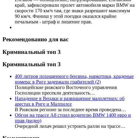
край, зафиксировали пролет автомобиля марки BMW на
скорости 170 км/ч там, где знаки разрешают максимум
90 км/ч. Финиш у этой поездки оказался крайне
печальным - штраф и лишение прав.
Рекомендованно для вас
Криминальный топ 3
Криминальный топ 3
400 литров похищенного бензина, наркотики, краденые
номера: в Риге задержали грабителей
(2)
Полицейские рижского Восточного управления
Госполиции пресекли деятельность…
Нападение в Вецаки и развращение малолетних: об
арестах в Риге и Малпилсе
В Рижском регионе за последнее время проведена…
Обгон на трассе А8 стоил водителю BMW 1400 евро и
прав (видео)
Очередной лихач решил устроить ралли на трассе…