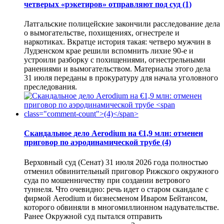
четверых «рэкетиров» отправляют под суд
(1)
Латгальские полицейские закончили расследование дела
о вымогательстве, похищениях, огнестреле и
наркотиках. Вкратце история такая: четверо мужчин в
Лудзенском крае решили вспомнить лихие 90-е и
устроили разборку с похищениями, огнестрельными
ранениями и вымогательством. Материалы этого дела
31 июля переданы в прокуратуру для начала уголовного
преследования.
Скандальное дело Aerodium на €1,9 млн: отменен
приговор по аэродинамической трубе
(4)
Верховный суд (Сенат) 31 июля 2026 года полностью
отменил обвинительный приговор Рижского окружного
суда по мошенничеству при создании ветрового
туннеля. Что очевидно: речь идет о старом скандале с
фирмой Aerodium и бизнесменом Иваром Бейтансом,
которого обвиняли в многомиллионном надувательстве.
Ранее Окружной суд пытался отправить