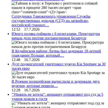
Сотрудники Таможенного управления Службы
государственных доходов (СГД) на латвийско-
российской границе…
12:52 17.7.2026
Юного поляка поймали с 6 нелегалами. Прокуратура
начала дело против пограничников Беларуси
В Кедайнском районе Литвы был задержан 18-летний
гражданин Польши, который…
12:48 16.7.2026
Дуэт поджигателей уничтожил чужую Kia Sportage за 30
тысяч евро
В Резекне полицейские вычислили и задержали двух
мужчин, которые решили…
12:28 16.7.2026
"Убивать не хотела": женщину отправляют под суд за 5
ударов ножом в гостя