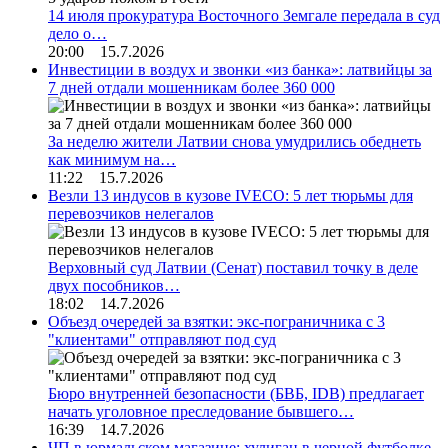
14 июля прокуратура Восточного Земгале передала в суд
дело о…
20:00 15.7.2026
Инвестиции в воздух и звонки «из банка»: латвийцы за
7 дней отдали мошенникам более 360 000
За неделю жители Латвии снова умудрились обеднеть
как минимум на…
11:22 15.7.2026
Везли 13 индусов в кузове IVECO: 5 лет тюрьмы для
перевозчиков нелегалов
Верховный суд Латвии (Сенат) поставил точку в деле
двух пособников…
18:02 14.7.2026
Объезд очередей за взятки: экс-пограничника с 3
"клиентами" отправляют под суд
Бюро внутренней безопасности (БВБ, IDB) предлагает
начать уголовное преследование бывшего…
16:39 14.7.2026
ЧП в юрмальском магазине: хулиган в черной футболке