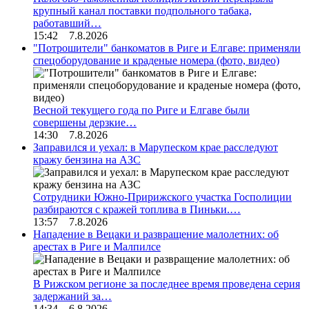
крупный канал поставки подпольного табака,
работавший…
15:42 7.8.2026
"Потрошители" банкоматов в Риге и Елгаве: применяли
спецоборудование и краденые номера (фото, видео)
Весной текущего года по Риге и Елгаве были
совершены дерзкие…
14:30 7.8.2026
Заправился и уехал: в Марупеском крае расследуют
кражу бензина на АЗС
Сотрудники Южно-Пририжского участка Госполиции
разбираются с кражей топлива в Пиньки.…
13:57 7.8.2026
Нападение в Вецаки и развращение малолетних: об
арестах в Риге и Малпилсе
В Рижском регионе за последнее время проведена серия
задержаний за…
14:34 6.8.2026