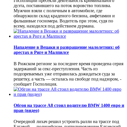
Госполиции пресекли деятельность криминального
дуэта, поставившего на поток воровство топлива.
Мужчин взяли с поличным в автомобиле, где
обнаружили склад краденого бензина, амфетамин и
фальшивые госномера. Водитель при этом, судя по
всему, находился под действием дурмана.
Нападение в Вецаки и развращение малолетних: об
арестах в Риге и Малпилсе
В Рижском регионе за последнее время проведена серия
задержаний за секс-преступления. Часть из
подозреваемых уже отправилась дожидаться суда за
решетку, а часть — осталась на свободе под надзором, -
сообщает Госполиция.
Обгон на трассе А8 стоил водителю BMW 1400 евро и
прав (видео)
Очередной лихач решил устроить ралли на трассе под
Елгавой — полицейские, патрулировавшие Елгавский