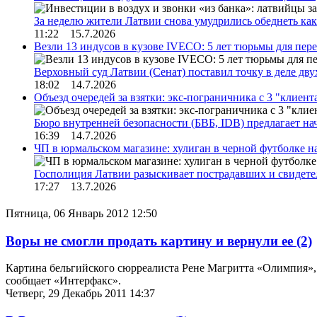
За неделю жители Латвии снова умудрились обеднеть к
11:22 15.7.2026
Везли 13 индусов в кузове IVECO: 5 лет тюрьмы для пер
Верховный суд Латвии (Сенат) поставил точку в деле д
18:02 14.7.2026
Объезд очередей за взятки: экс-пограничника с 3 "клиен
Бюро внутренней безопасности (БВБ, IDB) предлагает н
16:39 14.7.2026
ЧП в юрмальском магазине: хулиган в черной футболке н
Госполиция Латвии разыскивает пострадавших и свидет
17:27 13.7.2026
Пятница, 06 Январь 2012 12:50
Воры не смогли продать картину и вернули ее
(2)
Картина бельгийского сюрреалиста Рене Магритта «Олимпия», у
сообщает «Интерфакс».
Четверг, 29 Декабрь 2011 14:37