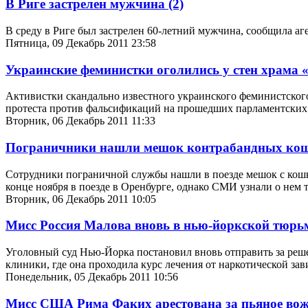
В Риге застрелен мужчина
(2)
В среду в Риге был застрелен 60-летний мужчина, сообщила 
Пятница, 09 Декабрь 2011 23:58
Украинские феминистки оголились у стен храма
Активистки скандально известного украинского феминистског
протеста против фальсификаций на прошедших парламентских 
Вторник, 06 Декабрь 2011 11:33
Пограничники нашли мешок контрабандных ко
Сотрудники пограничной службы нашли в поезде мешок с кошк
конце ноября в поезде в Оренбурге, однако СМИ узнали о нем т
Вторник, 06 Декабрь 2011 10:05
Мисс Россия Малова вновь в нью-йоркской тюрь
Уголовный суд Нью-Йорка постановил вновь отправить за реш
клиники, где она проходила курс лечения от наркотической зав
Понедельник, 05 Декабрь 2011 10:56
Мисс США Рима Факих арестована за пьяное вож