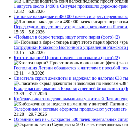
1 августа около 14:00 в Сигулде произошло дорожно-тр
12:32 6.8.2026
Липовые накладные и 480 000 пачек сигарет: перевозка 
Перед судом предстанет дуэт дельцов, которые из Латви
15:35 5.8.2026
«Побывал в баре»: теперь ищут этого парня (фото)
(2)
Сотрудники Рижского Восточного управления Рижского 
13:15 5.8.2026
Кто эти парни? Просят помочь в опознании (фото)
(2)
Госполиция Латвии обращается к жителям с просьбой п
12:11 4.8.2026
Спасатель скрыл джекпоты и задолжал по налогам €38 ты
В ходе расследования в Бюро внутренней безопасности 
13:39 31.7.2026
Кибержулики за неделю выманили у жителей Латвии еще
Телефонные и сетевые аферисты продолжают устраивать
21:28 29.7.2026
Охранник вез из Саулкрасты 500 пачек нелегальных сигар