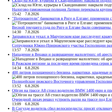
Склад на Югле, курьеры в Скандинавию: накрыли подполь
Налогово-таможенная полиция Латвии перекрыла крупны
15:42 7.8.2026
"Потрошители" банкоматов в Риге и Елгаве: применяли с
Весной текущего года по Риге и Елгаве были совершены
14:30 7.8.2026
Заправился и уехал: в Марупеском крае расследуют краж
Сотрудники Южно-Пририжского участка Госполиции раз
13:57 7.8.2026
Нападение в Вецаки и развращение малолетних: об арест
В Рижском регионе за последнее время проведена серия 
14:34 6.8.2026
400 литров похищенного бензина, наркотики, краденые н
Полицейские рижского Восточного управления Госполиц
13:52 6.8.2026
Обгон на трассе А8 стоил водителю BMW 1400 евро и пра
Очередной лихач решил устроить ралли на трассе под Е
13:09 6.8.2026
В Сигулде водитель сбил велосипедиста: просят откликн