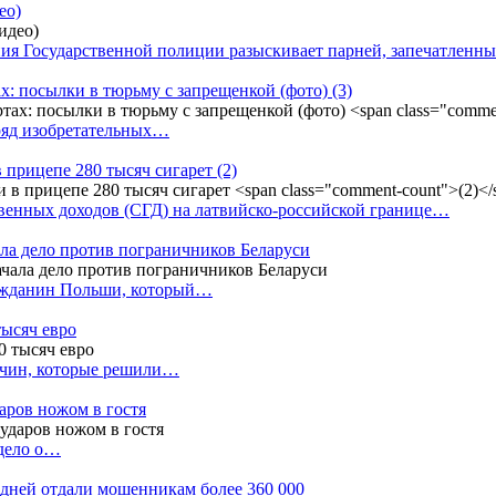
ео)
ния Государственной полиции разыскивает парней, запечатлен
х: посылки в тюрьму с запрещенкой (фото)
(3)
ряд изобретательных…
в прицепе 280 тысяч сигарет
(2)
енных доходов (СГД) на латвийско-российской границе…
ала дело против пограничников Беларуси
ражданин Польши, который…
тысяч евро
жчин, которые решили…
даров ножом в гостя
 дело о…
7 дней отдали мошенникам более 360 000