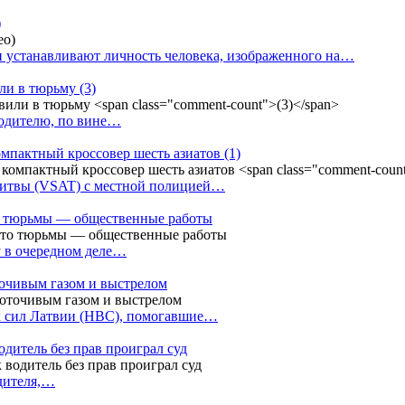
)
 устанавливают личность человека, изображенного на…
или в тюрьму
(3)
водителю, по вине…
омпактный кроссовер шесть азиатов
(1)
Литвы (VSAT) с местной полицией…
сто тюрьмы — общественные работы
у в очередном деле…
точивым газом и выстрелом
х сил Латвии (НВС), помогавшие…
одитель без прав проиграл суд
одителя,…