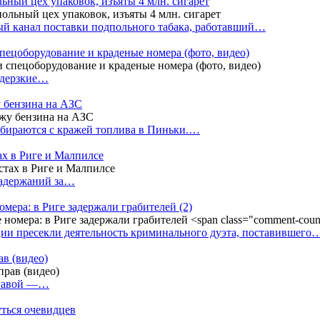
ный цех упаковок, изъяты 4 млн. сигарет
й канал поставки подпольного табака, работавший…
пецоборудование и краденые номера (фото, видео)
 дерзкие…
у бензина на АЗС
бираются с кражей топлива в Пиньки.…
ах в Риге и Малпилсе
задержаний за…
омера: в Риге задержали грабителей
(2)
ии пресекли деятельность криминального дуэта, поставившего
в (видео)
лгавой —…
уться очевидцев