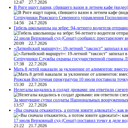
12:47 27.7.2026
В Риге ищут парня, сбившего вазон в летнем кафе (видео
Сотрудники Рижского Северного управления Госполиции
14:56 24.7.2026
Гибель школьницы на зебре: 94-летнего водителя отправ
22 июля Верховный суд (Сенат) сообщил: престарелому 
20:09 22.7.2026
«Латвийский маршрут»: 19-летний "таксист" запихал в к
Сотрудники Службы охраны государственной границы 
17:38 22.7.2026
Мать 8 детей наказали за уклонение от алиментов: вме
Рижская Восточная прокуратура 10 июля поставила точк
15:30 22.7.2026
Нелегалы кидались в солдат дровами: им ответили слезо
За минувшие сутки солдаты Национальных вооруженны
13:57 22.7.2026
«Вы сначала откажитесь, а потом зовите адвоката!»: как в
17 июля Верховный суд (Сенат) поставил точку в деле в
21:22 21.7.2026