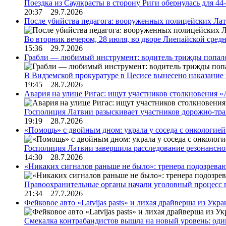
Поездка из Саулкрасты в сторону Риги обернулась для 4
20:37 29.7.2026
После убийства педагога: вооруженных полицейских Лат
Во вторник вечером, 28 июля, во дворе Лиепайской сре
15:36 29.7.2026
Грабли — любимый инструмент: водитель трижды попал
В Видземской прокуратуре в Цесисе вынесено наказани
19:45 28.7.2026
Авария на улице Ригас: ищут участников столкновения «A
Госполиция Латвии разыскивает участников дорожно-тр
19:19 28.7.2026
«Помощь» с двойным дном: украла у соседа с онкологией 
Госполиция Латвии завершила расследование резонансн
14:30 28.7.2026
«Никаких сигналов раньше не было»: тренера подозреваю
Правоохранительные органы начали уголовный процесс 
21:34 27.7.2026
Фейковое авто «Latvijas pasts» и лихая драйверша из Укр
Смекалка контрабандистов вышла на новый уровень: од