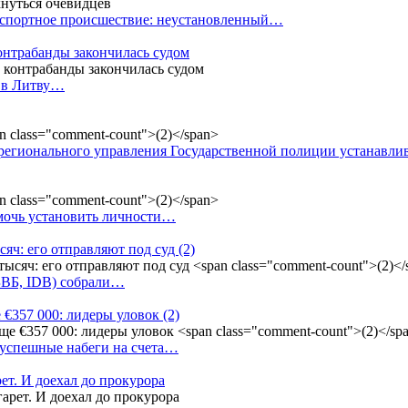
анспортное происшествие: неустановленный…
контрабанды закончилась судом
и в Литву…
регионального управления Государственной полиции устанавл
омочь установить личности…
сяч: его отправляют под суд
(2)
(БВБ, IDB) собрали…
 €357 000: лидеры уловок
(2)
 успешные набеги на счета…
ет. И доехал до прокурора