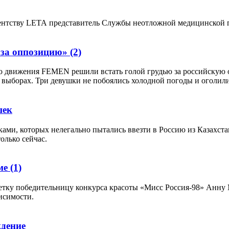
агентству LЕТА представитель Службы неотложной медицинской
 «за оппозицию»
(2)
о движения FEMEN решили встать голой грудью за российскую о
выборах. Три девушки не побоялись холодной погоды и оголили
шек
ами, которых нелегально пытались ввезти в Россию из Казахст
олько сейчас.
ме
(1)
етку победительницу конкурса красоты «Мисс Россия-98» Анну 
исимости.
дение