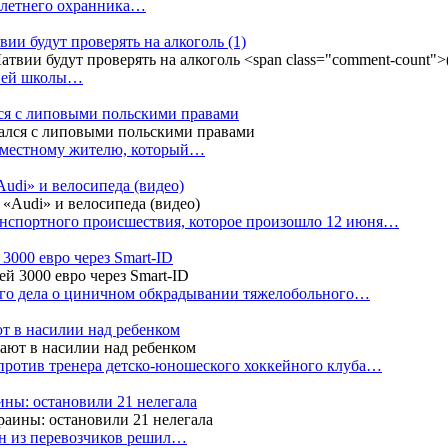
4-летнего охранника…
вии будут проверять на алкоголь
(1)
дней школы…
ся с липовыми польскими правами
е местному жителю, который…
udi» и велосипеда (видео)
анспортного происшествия, которое произошло 12 июня…
3000 евро через Smart-ID
ого дела о циничном обкрадывании тяжелобольного…
т в насилии над ребенком
против тренера детско-юношеского хоккейного клуба…
аины: остановили 21 нелегала
ин из перевозчиков решил…