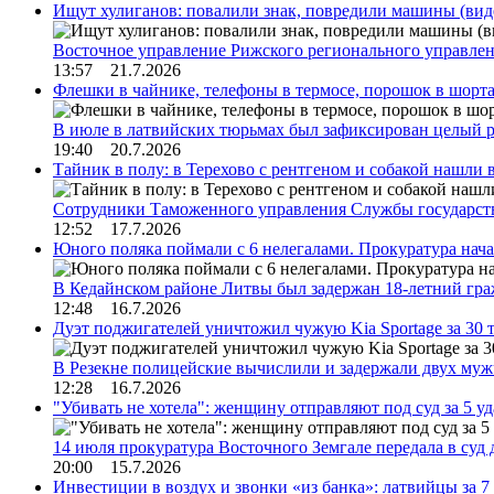
Ищут хулиганов: повалили знак, повредили машины (вид
Восточное управление Рижского регионального управле
13:57 21.7.2026
Флешки в чайнике, телефоны в термосе, порошок в шорта
В июле в латвийских тюрьмах был зафиксирован целый 
19:40 20.7.2026
Тайник в полу: в Терехово с рентгеном и собакой нашли 
Сотрудники Таможенного управления Службы государств
12:52 17.7.2026
Юного поляка поймали с 6 нелегалами. Прокуратура нач
В Кедайнском районе Литвы был задержан 18-летний г
12:48 16.7.2026
Дуэт поджигателей уничтожил чужую Kia Sportage за 30 
В Резекне полицейские вычислили и задержали двух му
12:28 16.7.2026
"Убивать не хотела": женщину отправляют под суд за 5 у
14 июля прокуратура Восточного Земгале передала в суд
20:00 15.7.2026
Инвестиции в воздух и звонки «из банка»: латвийцы за 