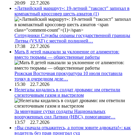
20:09 22.7.2026
«Латвийский маршрут»: 19-летний "таксист" запихал в
компактный кроссовер шесть азиатов
(1)
Сотрудники Службы охраны государственной границы
Литвы (VSAT) с местной полицией…
17:38 22.7.2026
Мать 8 детей наказали за уклонение от алиментов:
вместо тюрьмы — общественные работы
Рижская Восточная прокуратура 10 июля поставила
точку в очередном деле…
15:30 22.7.2026
Нелегалы кидались в солдат дровами: им ответили
слезоточивым газом и выстрелом
За минувшие сутки солдаты Национальных
вооруженных сил Латвии (НВС), помогавшие…
13:57 22.7.2026
«Вы сначала откажитесь, а потом зовите адвоката!»: как
водитель без прав проиграл суд