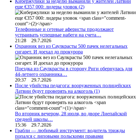
Кибержулики за неделю выманили у жителей Латвии
еще €357 000: лидеры уловок
(2)
Телефонные и сетевые аферисты продолжают
устраивать успешные набеги на счета…
21:28 29.7.2026
Охранник вез из Саулкрасты 500 пачек нелегальных
сигарет. И доехал до прокурора
Поездка из Саулкрасты в сторону Риги обернулась для
44-летнего охранника…
20:37 29.7.2026
После убийства педагога: вооруженных полицейских
Латвии будут проверять на алкоголь
(1)
Во вторник вечером, 28 июля, во дворе Лиепайской
средней школы…
15:36 29.7.2026
Грабли — любимый инструмент: водитель трижды
попался с липовыми польскими правами