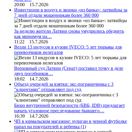
20:00 15.7.2026
Инвестиции в воздух и звонки «из банка»: латвийцы за
7 дней отдали мошенникам более 360 000
За неделю жители Латвии снова умудрились обеднеть
как минимум на…
11:22 15.7.2026
Везли 13 индусов в кузове IVECO: 5 лет тюрьмы для
перевозчиков нелегалов
Верховный суд Латвии (Сенат) поставил точку в деле
двух пособников…
18:02 14.7.2026
Объезд очередей за взятки: экс-пограничника с 3
"клиентами" отправляют под суд
Бюро внутренней безопасности (БВБ, IDB) предлагает
начать уголовное преследование бывшего…
16:39 14.7.2026
ЧП в юрмальском магазине: хулиган в черной футболке
напал на покупателей и ребенка
(1)