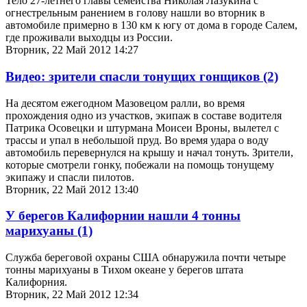
Тело 27-летнего главы семейства Николая Лазукина с
огнестрельным ранением в голову нашли во вторник в
автомобиле примерно в 130 км к югу от дома в городе Салем,
где проживали выходцы из России.
Вторник, 22 Май 2012 14:27
Видео: зрители спасли тонущих гонщиков
(2)
На десятом ежегодном Мазовецом ралли, во время
прохождения одно из участков, экипаж в составе водителя
Патрика Осовецки и штурмана Моисеи Вроны, вылетел с
трассы и упал в небольшой пруд. Во время удара о воду
автомобиль перевернулся на крышу и начал тонуть. Зрители,
которые смотрели гонку, побежали на помощь тонущему
экипажу и спасли пилотов.
Вторник, 22 Май 2012 13:40
У берегов Калифорнии нашли 4 тонны
марихуаны
(1)
Служба береговой охраны США обнаружила почти четыре
тонны марихуаны в Тихом океане у берегов штата
Калифорния.
Вторник, 22 Май 2012 12:34