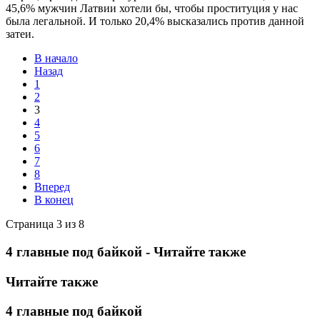
45,6% мужчин Латвии хотели бы, чтобы проституция у нас
была легальной. И только 20,4% высказались против данной
затеи.
В начало
Назад
1
2
3
4
5
6
7
8
Вперед
В конец
Страница 3 из 8
4 главные под байкой - Читайте также
Читайте также
4 главные под байкой