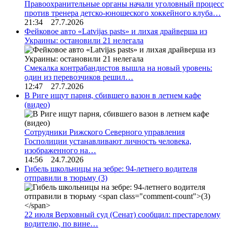
Правоохранительные органы начали уголовный процесс
против тренера детско-юношеского хоккейного клуба…
21:34 27.7.2026
Фейковое авто «Latvijas pasts» и лихая драйверша из
Украины: остановили 21 нелегала
Смекалка контрабандистов вышла на новый уровень:
один из перевозчиков решил…
12:47 27.7.2026
В Риге ищут парня, сбившего вазон в летнем кафе
(видео)
Сотрудники Рижского Северного управления
Госполиции устанавливают личность человека,
изображенного на…
14:56 24.7.2026
Гибель школьницы на зебре: 94-летнего водителя
отправили в тюрьму
(3)
22 июля Верховный суд (Сенат) сообщил: престарелому
водителю, по вине…