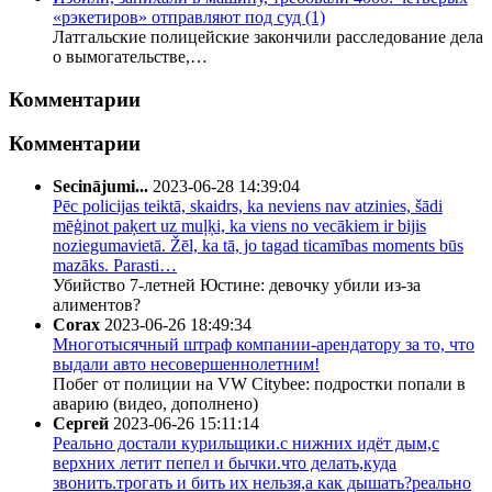
«рэкетиров» отправляют под суд
(1)
Латгальские полицейские закончили расследование дела
о вымогательстве,…
Комментарии
Комментарии
Secinājumi...
2023-06-28 14:39:04
Pēc policijas teiktā, skaidrs, ka neviens nav atzinies, šādi
mēģinot paķert uz muļķi, ka viens no vecākiem ir bijis
noziegumavietā. Žēl, ka tā, jo tagad ticamības moments būs
mazāks. Parasti…
Убийство 7-летней Юстине: девочку убили из-за
алиментов?
Corax
2023-06-26 18:49:34
Многотысячный штраф компании-арендатору за то, что
выдали авто несовершеннолетним!
Побег от полиции на VW Citybee: подростки попали в
аварию (видео, дополнено)
Сергей
2023-06-26 15:11:14
Реально достали курильщики.с нижних идёт дым,с
верхних летит пепел и бычки.что делать,куда
звонить.трогать и бить их нельзя,а как дышать?реально