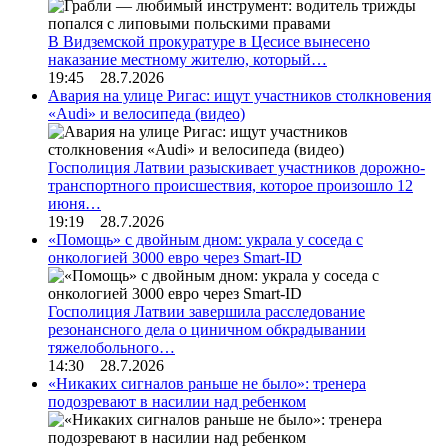
В Видземской прокуратуре в Цесисе вынесено
наказание местному жителю, который…
19:45 28.7.2026
Авария на улице Ригас: ищут участников столкновения
«Audi» и велосипеда (видео)
Госполиция Латвии разыскивает участников дорожно-
транспортного происшествия, которое произошло 12
июня…
19:19 28.7.2026
«Помощь» с двойным дном: украла у соседа с
онкологией 3000 евро через Smart-ID
Госполиция Латвии завершила расследование
резонансного дела о циничном обкрадывании
тяжелобольного…
14:30 28.7.2026
«Никаких сигналов раньше не было»: тренера
подозревают в насилии над ребенком