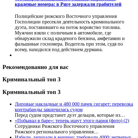
краденые номера: в Риге задержали грабителей
Полицейские рижского Восточного управления
Госполиции пресекли деятельность криминального
дуэта, поставившего на поток воровство топлива.
Мужчин взяли с поличным в автомобиле, где
обнаружили склад краденого бензина, амфетамин и
фальшивые госномера. Водитель при этом, судя по
всему, находился под действием дурмана.
Рекомендованно для вас
Криминальный топ 3
Криминальный топ 3
Липовые накладные и 480 000 пачек сигарет: перевозка
контрабанды закончилась судом
Перед судом предстанет дуэт дельцов, которые из…
«Побывал в баре»: теперь ищут этого парня (фото)
(2)
Сотрудники Рижского Восточного управления
Рижского регионального управления…
Избили, запихали в машину, требовали 4000: четверых