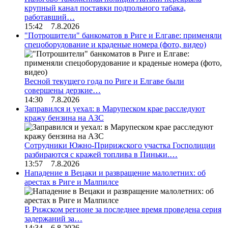
крупный канал поставки подпольного табака,
работавший…
15:42 7.8.2026
"Потрошители" банкоматов в Риге и Елгаве: применяли
спецоборудование и краденые номера (фото, видео)
Весной текущего года по Риге и Елгаве были
совершены дерзкие…
14:30 7.8.2026
Заправился и уехал: в Марупеском крае расследуют
кражу бензина на АЗС
Сотрудники Южно-Пририжского участка Госполиции
разбираются с кражей топлива в Пиньки.…
13:57 7.8.2026
Нападение в Вецаки и развращение малолетних: об
арестах в Риге и Малпилсе
В Рижском регионе за последнее время проведена серия
задержаний за…
14:34 6.8.2026