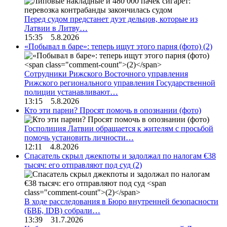
Перед судом предстанет дуэт дельцов, которые из
Латвии в Литву…
15:35 5.8.2026
«Побывал в баре»: теперь ищут этого парня (фото)
(2)
Сотрудники Рижского Восточного управления
Рижского регионального управления Государственной
полиции устанавливают…
13:15 5.8.2026
Кто эти парни? Просят помочь в опознании (фото)
Госполиция Латвии обращается к жителям с просьбой
помочь установить личности…
12:11 4.8.2026
Спасатель скрыл джекпоты и задолжал по налогам €38
тысяч: его отправляют под суд
(2)
В ходе расследования в Бюро внутренней безопасности
(БВБ, IDB) собрали…
13:39 31.7.2026