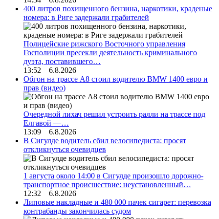
400 литров похищенного бензина, наркотики, краденые
номера: в Риге задержали грабителей
Полицейские рижского Восточного управления
Госполиции пресекли деятельность криминального
дуэта, поставившего…
13:52 6.8.2026
Обгон на трассе А8 стоил водителю BMW 1400 евро и
прав (видео)
Очередной лихач решил устроить ралли на трассе под
Елгавой —…
13:09 6.8.2026
В Сигулде водитель сбил велосипедиста: просят
откликнуться очевидцев
1 августа около 14:00 в Сигулде произошло дорожно-
транспортное происшествие: неустановленный…
12:32 6.8.2026
Липовые накладные и 480 000 пачек сигарет: перевозка
контрабанды закончилась судом