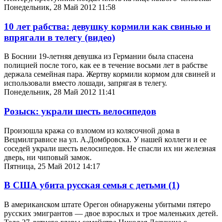
Понедельник, 28 Май 2012 11:58
10 лет рабства: девушку кормили как свинью и
впрягали в телегу (видео)
В Боснии 19-летняя девушка из Германии была спасена
полицией после того, как ее в течение восьми лет в рабстве
держала семейная пара. Жертву кормили кормом для свиней и
использовали вместо лошади, запрягая в телегу.
Понедельник, 28 Май 2012 11:41
Розыск: украли шесть велосипедов
Произошла кража со взломом из колясочной дома в
Вецмилгрависе на ул. А.Домбровска. У нашей коллеги и ее
соседей украли шесть велосипедов. Не спасли их ни железная
дверь, ни чиповый замок.
Пятница, 25 Май 2012 14:17
В США убита русская семья с детьми
(1)
В американском штате Орегон обнаружены убитыми пятеро
русских эмигрантов — двое взрослых и трое маленьких детей.