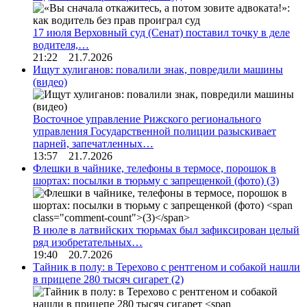
17 июля Верховный суд (Сенат) поставил точку в деле
водителя,…
21:22 21.7.2026
Ищут хулиганов: повалили знак, повредили машины
(видео)
Восточное управление Рижского регионального
управления Государственной полиции разыскивает
парней, запечатленных…
13:57 21.7.2026
Флешки в чайнике, телефоны в термосе, порошок в
шортах: посылки в тюрьму с запрещенкой (фото)
(3)
В июле в латвийских тюрьмах был зафиксирован целый
ряд изобретательных…
19:40 20.7.2026
Тайник в полу: в Терехово с рентгеном и собакой нашли
в прицепе 280 тысяч сигарет
(2)