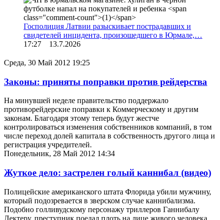
Госполиция Латвии разыскивает пострадавших и
свидетелей инцидента, произошедшего в Юрмале,…
17:27 13.7.2026
Среда, 30 Май 2012 19:25
Законы: приняты поправки против рейдерства
На минувшей неделе правительство поддержало
противорейдерские поправки к Коммерческому и другим
законам. Благодаря этому теперь будут жестче
контролироваться изменения собственников компаний, в том
числе переход долей капитала в собственность другого лица и
регистрация учредителей.
Понедельник, 28 Май 2012 14:34
Жуткое дело: застрелен голый каннибал (видео)
Полицейские американского штата Флорида убили мужчину,
который подозревается в зверском случае каннибализма.
Подобно голливудскому персонажу триллеров Ганнибалу
Лектеру, преступник поедал плоть на лице живого человека.