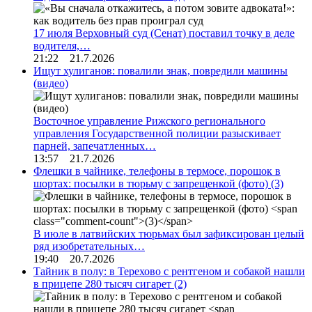
17 июля Верховный суд (Сенат) поставил точку в деле
водителя,…
21:22 21.7.2026
Ищут хулиганов: повалили знак, повредили машины
(видео)
Восточное управление Рижского регионального
управления Государственной полиции разыскивает
парней, запечатленных…
13:57 21.7.2026
Флешки в чайнике, телефоны в термосе, порошок в
шортах: посылки в тюрьму с запрещенкой (фото)
(3)
В июле в латвийских тюрьмах был зафиксирован целый
ряд изобретательных…
19:40 20.7.2026
Тайник в полу: в Терехово с рентгеном и собакой нашли
в прицепе 280 тысяч сигарет
(2)