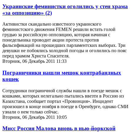
Украинские феминистки оголились у стен храма
«за оппозицию»
(2)
Активистки скандально известного украинского
феминистского движения FEMEN решили встать голой
грудью за российскую оппозицию, которая начиная с
понедельника проводит акции протеста против
фальсификаций на прошедших парламентских выборах. Три
девушки не побоялись холодной погоды и оголились по пояс
перед храмом Христа Спасителя.
Вторник, 06 Декабрь 2011 11:33
Пограничники нашли мешок контрабандных
кошек
Сотрудники пограничной службы нашли в поезде мешок с
кошками, которых нелегально пытались ввезти в Россию из
Казахстана, сообщает портал «Провинция». Инцидент
произошел в конце ноября в поезде в Оренбурге, однако СМИ
узнали о нем только сейчас.
Вторник, 06 Декабрь 2011 10:05
Мисс Россия Малова вновь в нью-йоркской