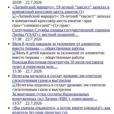
20:09 22.7.2026
«Латвийский маршрут»: 19-летний "таксист" запихал в
компактный кроссовер шесть азиатов
(1)
Сотрудники Службы охраны государственной границы
Литвы (VSAT) с местной полицией…
17:38 22.7.2026
Мать 8 детей наказали за уклонение от алиментов:
вместо тюрьмы — общественные работы
Рижская Восточная прокуратура 10 июля поставила
точку в очередном деле…
15:30 22.7.2026
Нелегалы кидались в солдат дровами: им ответили
слезоточивым газом и выстрелом
За минувшие сутки солдаты Национальных
вооруженных сил Латвии (НВС), помогавшие…
13:57 22.7.2026
«Вы сначала откажитесь, а потом зовите адвоката!»: как
водитель без прав проиграл суд