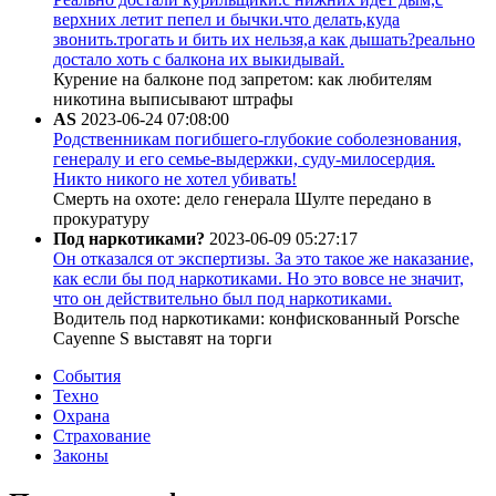
верхних летит пепел и бычки.что делать,куда
звонить.трогать и бить их нельзя,а как дышать?реально
достало хоть с балкона их выкидывай.
Курение на балконе под запретом: как любителям
никотина выписывают штрафы
AS
2023-06-24 07:08:00
Родственникам погибшего-глубокие соболезнования,
генералу и его семье-выдержки, суду-милосердия.
Никто никого не хотел убивать!
Смерть на охоте: дело генерала Шулте передано в
прокуратуру
Под наркотиками?
2023-06-09 05:27:17
Он отказался от экспертизы. За это такое же наказание,
как если бы под наркотиками. Но это вовсе не значит,
что он действительно был под наркотиками.
Водитель под наркотиками: конфискованный Porsche
Cayenne S выставят на торги
События
Техно
Охрана
Страхование
Законы