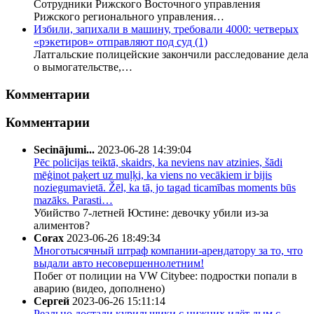
Сотрудники Рижского Восточного управления
Рижского регионального управления…
Избили, запихали в машину, требовали 4000: четверых
«рэкетиров» отправляют под суд
(1)
Латгальские полицейские закончили расследование дела
о вымогательстве,…
Комментарии
Комментарии
Secinājumi...
2023-06-28 14:39:04
Pēc policijas teiktā, skaidrs, ka neviens nav atzinies, šādi
mēģinot paķert uz muļķi, ka viens no vecākiem ir bijis
noziegumavietā. Žēl, ka tā, jo tagad ticamības moments būs
mazāks. Parasti…
Убийство 7-летней Юстине: девочку убили из-за
алиментов?
Corax
2023-06-26 18:49:34
Многотысячный штраф компании-арендатору за то, что
выдали авто несовершеннолетним!
Побег от полиции на VW Citybee: подростки попали в
аварию (видео, дополнено)
Сергей
2023-06-26 15:11:14
Реально достали курильщики.с нижних идёт дым,с