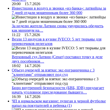
20:00 15.7.2026
Инвестиции в воздух и звонки «из банка»: латвийцы за
7 дней отдали мошенникам более 360 000
За неделю жители Латвии снова умудрились обеднеть
как минимум на…
11:22 15.7.2026
Везли 13 индусов в кузове IVECO: 5 лет тюрьмы для
перевозчиков нелегалов
Верховный суд Латвии (Сенат) поставил точку в деле
двух пособников…
18:02 14.7.2026
Объезд очередей за взятки: экс-пограничника с 3
"клиентами" отправляют под суд
Бюро внутренней безопасности (БВБ, IDB) предлагает
начать уголовное преследование бывшего…
16:39 14.7.2026
ЧП в юрмальском магазине: хулиган в черной футболке
напал на покупателей и ребенка
(1)