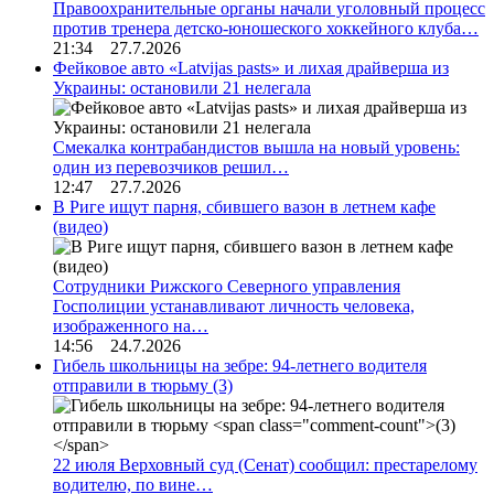
Правоохранительные органы начали уголовный процесс
против тренера детско-юношеского хоккейного клуба…
21:34 27.7.2026
Фейковое авто «Latvijas pasts» и лихая драйверша из
Украины: остановили 21 нелегала
Смекалка контрабандистов вышла на новый уровень:
один из перевозчиков решил…
12:47 27.7.2026
В Риге ищут парня, сбившего вазон в летнем кафе
(видео)
Сотрудники Рижского Северного управления
Госполиции устанавливают личность человека,
изображенного на…
14:56 24.7.2026
Гибель школьницы на зебре: 94-летнего водителя
отправили в тюрьму
(3)
22 июля Верховный суд (Сенат) сообщил: престарелому
водителю, по вине…