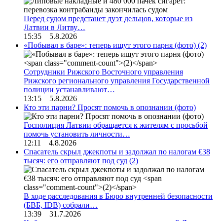
Перед судом предстанет дуэт дельцов, которые из
Латвии в Литву…
15:35 5.8.2026
«Побывал в баре»: теперь ищут этого парня (фото)
(2)
Сотрудники Рижского Восточного управления
Рижского регионального управления Государственной
полиции устанавливают…
13:15 5.8.2026
Кто эти парни? Просят помочь в опознании (фото)
Госполиция Латвии обращается к жителям с просьбой
помочь установить личности…
12:11 4.8.2026
Спасатель скрыл джекпоты и задолжал по налогам €38
тысяч: его отправляют под суд
(2)
В ходе расследования в Бюро внутренней безопасности
(БВБ, IDB) собрали…
13:39 31.7.2026