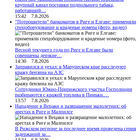
крупный канал поставки подпольного табака,
работавший…
15:42 7.8.2026
"Потрошители" банкоматов в Риге и Елгаве: применяли
спецоборудование и краденые номера (фото, видео)
Весной текущего года по Риге и Елгаве были
совершены дерзкие…
14:30 7.8.2026
Заправился и уехал: в Марупеском крае расследуют
кражу бензина на АЗС
Сотрудники Южно-Пририжского участка Госполиции
разбираются с кражей топлива в Пиньки.…
13:57 7.8.2026
Нападение в Вецаки и развращение малолетних: об
арестах в Риге и Малпилсе
В Рижском регионе за последнее время проведена серия
задержаний за…
14:34 6.8.2026