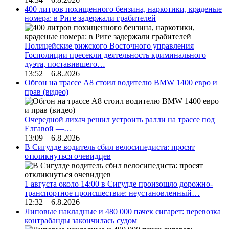
400 литров похищенного бензина, наркотики, краденые
номера: в Риге задержали грабителей
Полицейские рижского Восточного управления
Госполиции пресекли деятельность криминального
дуэта, поставившего…
13:52 6.8.2026
Обгон на трассе А8 стоил водителю BMW 1400 евро и
прав (видео)
Очередной лихач решил устроить ралли на трассе под
Елгавой —…
13:09 6.8.2026
В Сигулде водитель сбил велосипедиста: просят
откликнуться очевидцев
1 августа около 14:00 в Сигулде произошло дорожно-
транспортное происшествие: неустановленный…
12:32 6.8.2026
Липовые накладные и 480 000 пачек сигарет: перевозка
контрабанды закончилась судом