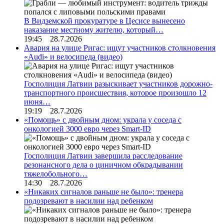
В Видземской прокуратуре в Цесисе вынесено
наказание местному жителю, который…
19:45 28.7.2026
Авария на улице Ригас: ищут участников столкновения
«Audi» и велосипеда (видео)
Госполиция Латвии разыскивает участников дорожно-
транспортного происшествия, которое произошло 12
июня…
19:19 28.7.2026
«Помощь» с двойным дном: украла у соседа с
онкологией 3000 евро через Smart-ID
Госполиция Латвии завершила расследование
резонансного дела о циничном обкрадывании
тяжелобольного…
14:30 28.7.2026
«Никаких сигналов раньше не было»: тренера
подозревают в насилии над ребенком