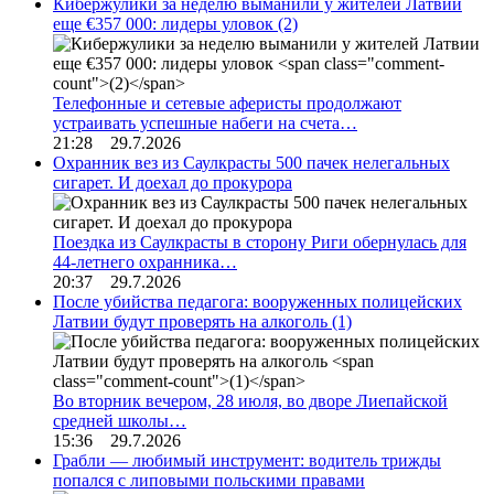
Кибержулики за неделю выманили у жителей Латвии
еще €357 000: лидеры уловок
(2)
Телефонные и сетевые аферисты продолжают
устраивать успешные набеги на счета…
21:28 29.7.2026
Охранник вез из Саулкрасты 500 пачек нелегальных
сигарет. И доехал до прокурора
Поездка из Саулкрасты в сторону Риги обернулась для
44-летнего охранника…
20:37 29.7.2026
После убийства педагога: вооруженных полицейских
Латвии будут проверять на алкоголь
(1)
Во вторник вечером, 28 июля, во дворе Лиепайской
средней школы…
15:36 29.7.2026
Грабли — любимый инструмент: водитель трижды
попался с липовыми польскими правами