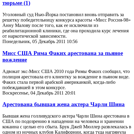
тюрьме
(1)
Уголовный суд Нью-Йорка постановил вновь отправить за
решетку победительницу конкурса красоты «Мисс Россия-98»
Анну Малову после того, как ее исключили из
реабилитационной клиники, где она проходила курс лечения
от наркотической зависимости.
Понедельник, 05 Декабрь 2011 10:56
Мисс США Рима Факих арестована за пьяное
вождение
Адвокат экс-Мисс США 2010 года Римы Факих сообщил, что
полиция арестовала его клиентку за вождение в пьяном виде.
Факих стала первой арабской американкой, когда-либо
побеждавшей в этом конкурсе.
Воскресенье, 04 Декабрь 2011 20:01
Арестована бывшая жена актера Чарли Шина
Бывшая жена голливудского актера Чарли Шина арестована в
США по подозрению в нападении на человека и хранении
кокаина с целью его сбыта. Брук Джей Мюллер развлекалась в
одном из ночных клубов Калифорнии, когда туда нагрянула