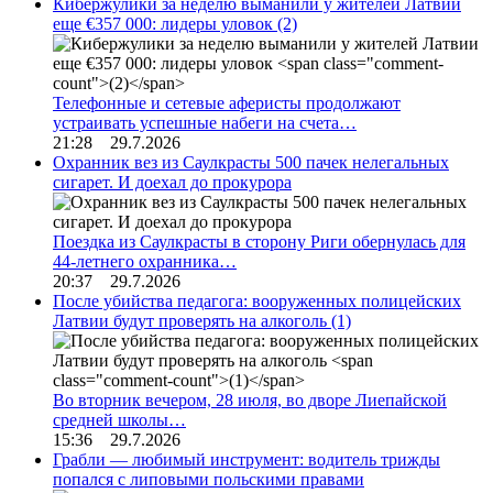
Кибержулики за неделю выманили у жителей Латвии
еще €357 000: лидеры уловок
(2)
Телефонные и сетевые аферисты продолжают
устраивать успешные набеги на счета…
21:28 29.7.2026
Охранник вез из Саулкрасты 500 пачек нелегальных
сигарет. И доехал до прокурора
Поездка из Саулкрасты в сторону Риги обернулась для
44-летнего охранника…
20:37 29.7.2026
После убийства педагога: вооруженных полицейских
Латвии будут проверять на алкоголь
(1)
Во вторник вечером, 28 июля, во дворе Лиепайской
средней школы…
15:36 29.7.2026
Грабли — любимый инструмент: водитель трижды
попался с липовыми польскими правами