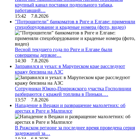
крупный канал поставки подпольного табака,
работавший…
15:42 7.8.2026
"Потрошители" банкоматов в Риге и Елгаве: применяли
спецоборудование и краденые номера (фото, видео)
Весной текущего года по Риге и Елгаве были
совершены дерзкие…
14:30 7.8.2026
Заправился и уехал: в Марупеском крае расследуют
кражу бензина на АЗС
Сотрудники Южно-Пририжского участка Госполиции
разбираются с кражей топлива в Пиньки.…
13:57 7.8.2026
Нападение в Вецаки и развращение малолетних: об
арестах в Риге и Малпилсе
В Рижском регионе за последнее время проведена серия
задержаний за…
14:34 6.8.2026