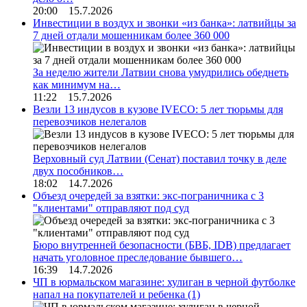
20:00 15.7.2026
Инвестиции в воздух и звонки «из банка»: латвийцы за
7 дней отдали мошенникам более 360 000
За неделю жители Латвии снова умудрились обеднеть
как минимум на…
11:22 15.7.2026
Везли 13 индусов в кузове IVECO: 5 лет тюрьмы для
перевозчиков нелегалов
Верховный суд Латвии (Сенат) поставил точку в деле
двух пособников…
18:02 14.7.2026
Объезд очередей за взятки: экс-пограничника с 3
"клиентами" отправляют под суд
Бюро внутренней безопасности (БВБ, IDB) предлагает
начать уголовное преследование бывшего…
16:39 14.7.2026
ЧП в юрмальском магазине: хулиган в черной футболке
напал на покупателей и ребенка
(1)