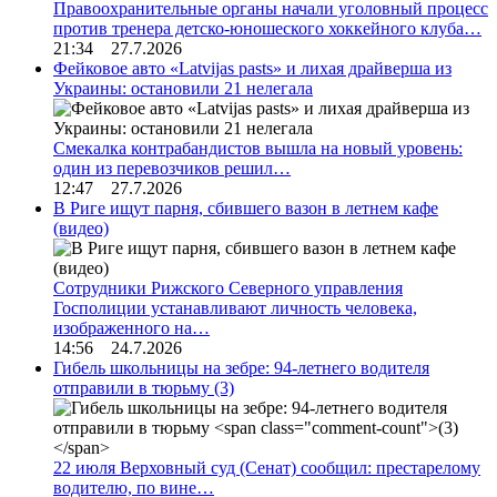
Правоохранительные органы начали уголовный процесс
против тренера детско-юношеского хоккейного клуба…
21:34 27.7.2026
Фейковое авто «Latvijas pasts» и лихая драйверша из
Украины: остановили 21 нелегала
Смекалка контрабандистов вышла на новый уровень:
один из перевозчиков решил…
12:47 27.7.2026
В Риге ищут парня, сбившего вазон в летнем кафе
(видео)
Сотрудники Рижского Северного управления
Госполиции устанавливают личность человека,
изображенного на…
14:56 24.7.2026
Гибель школьницы на зебре: 94-летнего водителя
отправили в тюрьму
(3)
22 июля Верховный суд (Сенат) сообщил: престарелому
водителю, по вине…