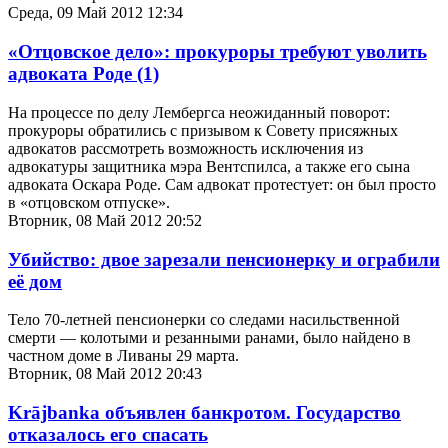
Среда, 09 Май 2012 12:34
«Отцовское дело»: прокуроры требуют уволить
адвоката Роде
(1)
На процессе по делу Лембергса неожиданный поворот:
прокуроры обратились с призывом к Совету присяжных
адвокатов рассмотреть возможность исключения из
адвокатуры защитника мэра Вентспилса, а также его сына
адвоката Оскара Роде. Сам адвокат протестует: он был просто
в «отцовском отпуске».
Вторник, 08 Май 2012 20:52
Убийство: двое зарезали пенсионерку и ограбили
её дом
Тело 70-летней пенсионерки со следами насильственной
смерти — колотыми и резанными ранами, было найдено в
частном доме в Ливаны 29 марта.
Вторник, 08 Май 2012 20:43
Krājbanka объявлен банкротом. Государство
отказалось его спасать