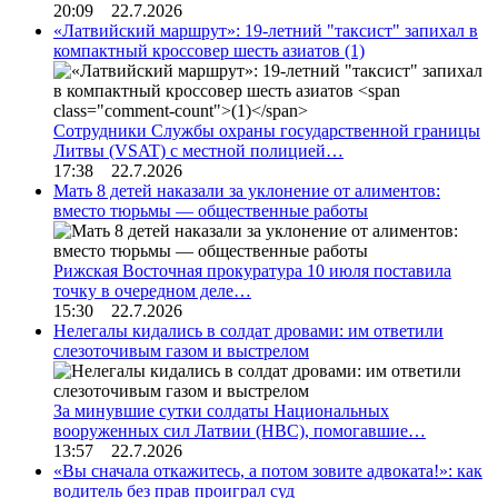
20:09 22.7.2026
«Латвийский маршрут»: 19-летний "таксист" запихал в
компактный кроссовер шесть азиатов
(1)
Сотрудники Службы охраны государственной границы
Литвы (VSAT) с местной полицией…
17:38 22.7.2026
Мать 8 детей наказали за уклонение от алиментов:
вместо тюрьмы — общественные работы
Рижская Восточная прокуратура 10 июля поставила
точку в очередном деле…
15:30 22.7.2026
Нелегалы кидались в солдат дровами: им ответили
слезоточивым газом и выстрелом
За минувшие сутки солдаты Национальных
вооруженных сил Латвии (НВС), помогавшие…
13:57 22.7.2026
«Вы сначала откажитесь, а потом зовите адвоката!»: как
водитель без прав проиграл суд