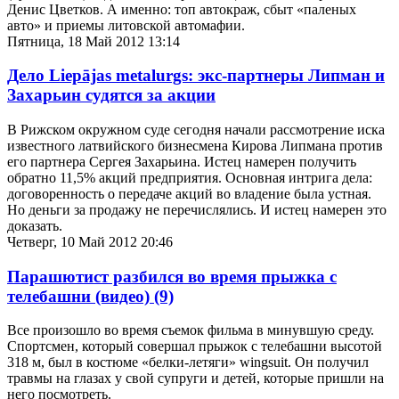
Денис Цветков. А именно: топ автокраж, сбыт «паленых
авто» и приемы литовской автомафии.
Пятница, 18 Май 2012 13:14
Дело Liepājas metalurgs: экс-партнеры Липман и
Захарьин судятся за акции
В Рижском окружном суде сегодня начали рассмотрение иска
известного латвийского бизнесмена Кирова Липмана против
его партнера Сергея Захарьина. Истец намерен получить
обратно 11,5% акций предприятия. Основная интрига дела:
договоренность о передаче акций во владение была устная.
Но деньги за продажу не перечислялись. И истец намерен это
доказать.
Четверг, 10 Май 2012 20:46
Парашютист разбился во время прыжка с
телебашни (видео)
(9)
Все произошло во время съемок фильма в минувшую среду.
Спортсмен, который совершал прыжок с телебашни высотой
318 м, был в костюме «белки-летяги» wingsuit. Он получил
травмы на глазах у свой супруги и детей, которые пришли на
него посмотреть.