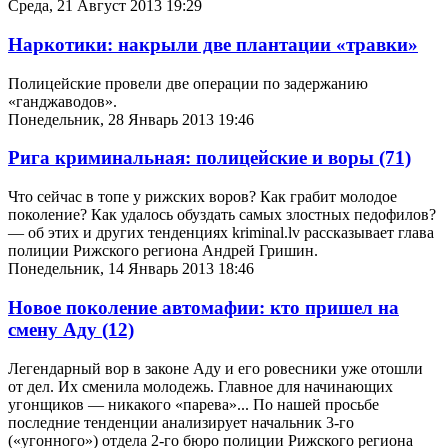
Среда, 21 Август 2013 19:29
Наркотики: накрыли две плантации «травки»
Полицейские провели две операции по задержанию
«ганджаводов».
Понедельник, 28 Январь 2013 19:46
Рига криминальная: полицейские и воры
(71)
Что сейчас в топе у рижских воров? Как грабит молодое
поколение? Как удалось обуздать самых злостных педофилов?
— об этих и других тенденциях kriminal.lv рассказывает глава
полиции Рижского региона Андрей Гришин.
Понедельник, 14 Январь 2013 18:46
Новое поколение автомафии: кто пришел на
смену Аду
(12)
Легендарный вор в законе Аду и его ровесники уже отошли
от дел. Их сменила молодежь. Главное для начинающих
угонщиков — никакого «парева»... По нашей просьбе
последние тенденции анализирует начальник 3-го
(«угонного») отдела 2-го бюро полиции Рижского региона