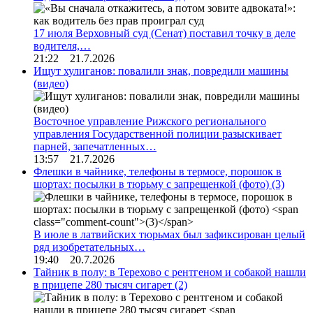
17 июля Верховный суд (Сенат) поставил точку в деле
водителя,…
21:22 21.7.2026
Ищут хулиганов: повалили знак, повредили машины
(видео)
Восточное управление Рижского регионального
управления Государственной полиции разыскивает
парней, запечатленных…
13:57 21.7.2026
Флешки в чайнике, телефоны в термосе, порошок в
шортах: посылки в тюрьму с запрещенкой (фото)
(3)
В июле в латвийских тюрьмах был зафиксирован целый
ряд изобретательных…
19:40 20.7.2026
Тайник в полу: в Терехово с рентгеном и собакой нашли
в прицепе 280 тысяч сигарет
(2)