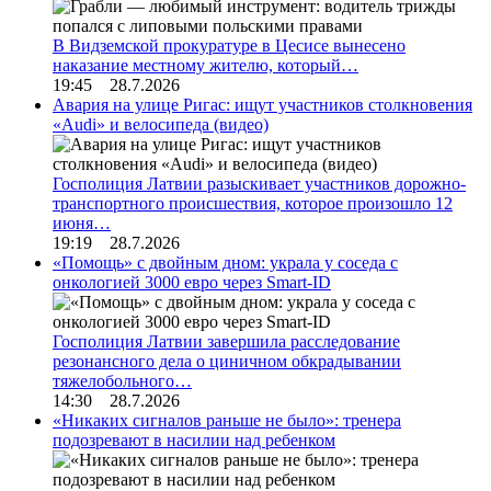
В Видземской прокуратуре в Цесисе вынесено
наказание местному жителю, который…
19:45 28.7.2026
Авария на улице Ригас: ищут участников столкновения
«Audi» и велосипеда (видео)
Госполиция Латвии разыскивает участников дорожно-
транспортного происшествия, которое произошло 12
июня…
19:19 28.7.2026
«Помощь» с двойным дном: украла у соседа с
онкологией 3000 евро через Smart-ID
Госполиция Латвии завершила расследование
резонансного дела о циничном обкрадывании
тяжелобольного…
14:30 28.7.2026
«Никаких сигналов раньше не было»: тренера
подозревают в насилии над ребенком