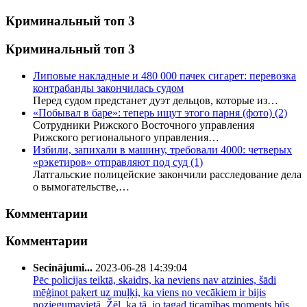
Криминальный топ 3
Криминальный топ 3
Липовые накладные и 480 000 пачек сигарет: перевозка
контрабанды закончилась судом
Перед судом предстанет дуэт дельцов, которые из…
«Побывал в баре»: теперь ищут этого парня (фото)
(2)
Сотрудники Рижского Восточного управления
Рижского регионального управления…
Избили, запихали в машину, требовали 4000: четверых
«рэкетиров» отправляют под суд
(1)
Латгальские полицейские закончили расследование дела
о вымогательстве,…
Комментарии
Комментарии
Secinājumi...
2023-06-28 14:39:04
Pēc policijas teiktā, skaidrs, ka neviens nav atzinies, šādi
mēģinot paķert uz muļķi, ka viens no vecākiem ir bijis
noziegumavietā. Žēl, ka tā, jo tagad ticamības moments būs