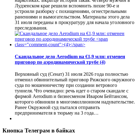
наркотиках. Вкратце история такая: четверо мужчин в
Лудзенском крае решили вспомнить лихие 90-е и
устроили разборку с похищениями, огнестрельными
ранениями и вымогательством. Материалы этого дела
31 июля переданы в прокуратуру для начала уголовного
преследования.
Скандальное дело Aerodium на €1,9 млн: отменен
приговор по аэродинамической трубе
(4)
Верховный суд (Сенат) 31 июля 2026 года полностью
отменил обвинительный приговор Рижского окружного
суда по мошенничеству при создании ветрового
туннеля. Что очевидно: речь идет о старом скандале с
фирмой Aerodium и бизнесменом Иваром Бейтансом,
которого обвиняли в многомиллионном надувательстве.
Ранее Окружной суд пытался отправить
предпринимателя в тюрьму на 3 года…
Кнопка Телеграм в байках