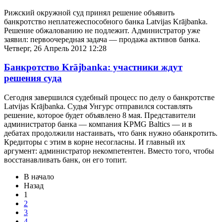
Рижский окружной суд принял решение объявить
банкротство неплатежеспособного банка Latvijas Krājbanka.
Решение обжалованию не подлежит. Администратор уже
заявил: первоочередная задача — продажа активов банка.
Четверг, 26 Апрель 2012 12:28
Банкротство Krājbanka: участники ждут
решения суда
Сегодня завершился судебный процесс по делу о банкротстве
Latvijas Krājbanka. Судья Унгурс отправился составлять
решение, которое будет объявлено 8 мая. Представители
администратор банка — компания KPMG Baltics — и в
дебатах продолжили настаивать, что банк нужно обанкротить.
Кредиторы с этим в корне несогласны. И главный их
аргумент: администратор некомпетентен. Вместо того, чтобы
восстанавливать банк, он его топит.
В начало
Назад
1
2
3
4