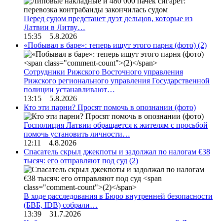
Перед судом предстанет дуэт дельцов, которые из
Латвии в Литву…
15:35 5.8.2026
«Побывал в баре»: теперь ищут этого парня (фото)
(2)
Сотрудники Рижского Восточного управления
Рижского регионального управления Государственной
полиции устанавливают…
13:15 5.8.2026
Кто эти парни? Просят помочь в опознании (фото)
Госполиция Латвии обращается к жителям с просьбой
помочь установить личности…
12:11 4.8.2026
Спасатель скрыл джекпоты и задолжал по налогам €38
тысяч: его отправляют под суд
(2)
В ходе расследования в Бюро внутренней безопасности
(БВБ, IDB) собрали…
13:39 31.7.2026