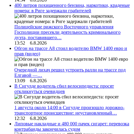
400 литров похищенного бензина, наркотики, краденые
номера: в Риге задержали грабителей
Полицейские рижского Восточного управления
Госполиции пресекли деятельность криминального
дуэта, поставившего…
13:52 6.8.2026
Обгон на трассе А8 стоил водителю BMW 1400 евро и
прав (видео)
Очередной лихач решил устроить ралли на трассе под
Елгавой —…
13:09 6.8.2026
В Сигулде водитель сбил велосипедиста: просят
откликнуться очевидцев
1 августа около 14:00 в Сигулде произошло дорожно-
транспортное происшествие: неустановленный…
12:32 6.8.2026
Липовые накладные и 480 000 пачек сигарет: перевозка
контрабанды закончилась судом