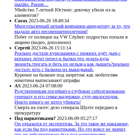
mazāks. Parasti…
Убийство 7-летней Юстине: девочку убили из-за
алиментов?
Corax
2023-06-26 18:49:34
Многотысячный штраф компании-арендатору за то, что
выдали авто несовершеннолетним!
Побег от полиции на VW Citybee: подростки попали в
аварию (видео, дополнено)
Сергей
2023-06-26 15:11:14
Реально достали курильщики.с нижних идёт дым,с
верхних летит пепел и бычки.что делать,куда
звонить.трогать и бить их нельзя,а как дышать?реально
достало хоть с балкона их выкидывай.
Курение на балконе под запретом: как любителям
никотина выписывают штрафы
AS
2023-06-24 07:08:00
Родственникам погибшего-глубокие соболезнования,
генералу и его семье-выдержки, суду-милосердия.
Никто никого не хотел убивать!
Смерть на охоте: дело генерала Шулте передано в
прокуратуру
Под наркотиками?
2023-06-09 05:27:17
Он отказался от экспертизы. За это такое же наказание,
как если бы под наркотиками. Но это вовсе не значит,
что он действительно был под наркотиками.