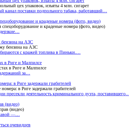
ный цех упаковок, изъяты 4 млн. сигарет
й канал поставки подпольного табака, работавший…
пецоборудование и краденые номера (фото, видео)
 дерзкие…
у бензина на АЗС
бираются с кражей топлива в Пиньки.…
ах в Риге и Малпилсе
задержаний за…
омера: в Риге задержали грабителей
ии пресекли деятельность криминального дуэта, поставившего
в (видео)
лгавой —…
уться очевидцев