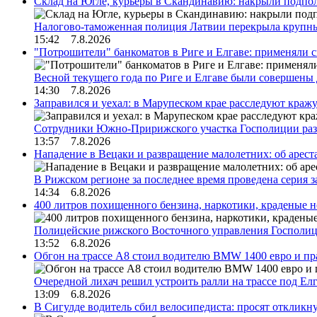
Склад на Югле, курьеры в Скандинавию: накрыли подполь
Налогово-таможенная полиция Латвии перекрыла крупны
15:42 7.8.2026
"Потрошители" банкоматов в Риге и Елгаве: применяли с
Весной текущего года по Риге и Елгаве были совершены
14:30 7.8.2026
Заправился и уехал: в Марупеском крае расследуют краж
Сотрудники Южно-Пририжского участка Госполиции раз
13:57 7.8.2026
Нападение в Вецаки и развращение малолетних: об арест
В Рижском регионе за последнее время проведена серия 
14:34 6.8.2026
400 литров похищенного бензина, наркотики, краденые н
Полицейские рижского Восточного управления Госполиц
13:52 6.8.2026
Обгон на трассе А8 стоил водителю BMW 1400 евро и пра
Очередной лихач решил устроить ралли на трассе под Е
13:09 6.8.2026
В Сигулде водитель сбил велосипедиста: просят откликн