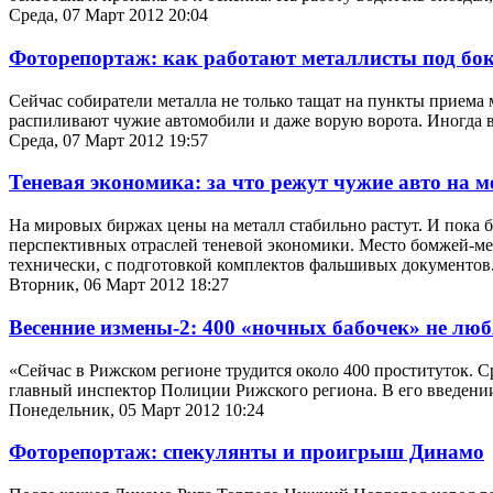
Среда, 07 Март 2012 20:04
Фоторепортаж: как работают металлисты под бо
Сейчас собиратели металла не только тащат на пункты приема 
распиливают чужие автомобили и даже ворую ворота. Иногда в
Среда, 07 Март 2012 19:57
Теневая экономика: за что режут чужие авто на м
На мировых биржах цены на металл стабильно растут. И пока б
перспективных отраслей теневой экономики. Место бомжей-ме
технически, с подготовкой комплектов фальшивых документов
Вторник, 06 Март 2012 18:27
Весенние измены-2: 400 «ночных бабочек» не лю
«Сейчас в Рижском регионе трудится около 400 проституток. С
главный инспектор Полиции Рижского региона. В его введени
Понедельник, 05 Март 2012 10:24
Фоторепортаж: спекулянты и проигрыш Динамо