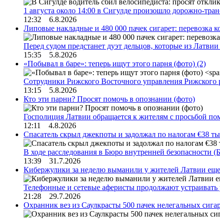
1 августа около 14:00 в Сигулде произошло дорожно-тр
12:32 6.8.2026
Липовые накладные и 480 000 пачек сигарет: перевозка 
Перед судом предстанет дуэт дельцов, которые из Латви
15:35 5.8.2026
«Побывал в баре»: теперь ищут этого парня (фото)
(2)
Сотрудники Рижского Восточного управления Рижского 
13:15 5.8.2026
Кто эти парни? Просят помочь в опознании (фото)
Госполиция Латвии обращается к жителям с просьбой п
12:11 4.8.2026
Спасатель скрыл джекпоты и задолжал по налогам €38 ты
В ходе расследования в Бюро внутренней безопасности 
13:39 31.7.2026
Кибержулики за неделю выманили у жителей Латвии еще
Телефонные и сетевые аферисты продолжают устраивать
21:28 29.7.2026
Охранник вез из Саулкрасты 500 пачек нелегальных сигар