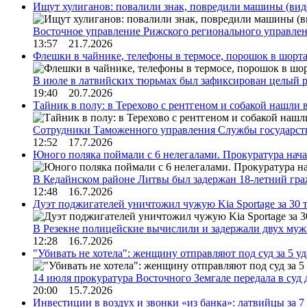
Ищут хулиганов: повалили знак, повредили машины (вид
Восточное управление Рижского регионального управле
13:57 21.7.2026
Флешки в чайнике, телефоны в термосе, порошок в шорта
В июле в латвийских тюрьмах был зафиксирован целый 
19:40 20.7.2026
Тайник в полу: в Терехово с рентгеном и собакой нашли 
Сотрудники Таможенного управления Службы государств
12:52 17.7.2026
Юного поляка поймали с 6 нелегалами. Прокуратура нач
В Кедайнском районе Литвы был задержан 18-летний г
12:48 16.7.2026
Дуэт поджигателей уничтожил чужую Kia Sportage за 30 
В Резекне полицейские вычислили и задержали двух му
12:28 16.7.2026
"Убивать не хотела": женщину отправляют под суд за 5 у
14 июля прокуратура Восточного Земгале передала в суд
20:00 15.7.2026
Инвестиции в воздух и звонки «из банка»: латвийцы за 