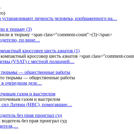
)
 устанавливают личность человека, изображенного на…
или в тюрьму
(3)
водителю, по вине…
омпактный кроссовер шесть азиатов
(1)
Литвы (VSAT) с местной полицией…
сто тюрьмы — общественные работы
у в очередном деле…
точивым газом и выстрелом
х сил Латвии (НВС), помогавшие…
одитель без прав проиграл суд
одителя,…