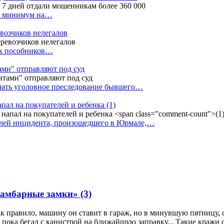
ак минимум на…
евозчиков нелегалов
вух пособников…
тами" отправляют под суд
ачать уголовное преследование бывшего…
апал на покупателей и ребенка
(1)
елей инцидента, произошедшего в Юрмале,…
и амбарные замки»
(3)
ак правило, машину он ставит в гараж, но в минувшую пятницу, 
л, пока бегал с канистрой на ближайшую заправку... Такие краж