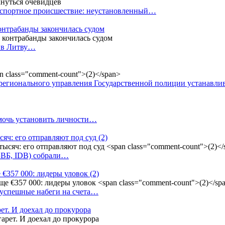
анспортное происшествие: неустановленный…
контрабанды закончилась судом
и в Литву…
регионального управления Государственной полиции устанавл
омочь установить личности…
сяч: его отправляют под суд
(2)
(БВБ, IDB) собрали…
 €357 000: лидеры уловок
(2)
 успешные набеги на счета…
ет. И доехал до прокурора