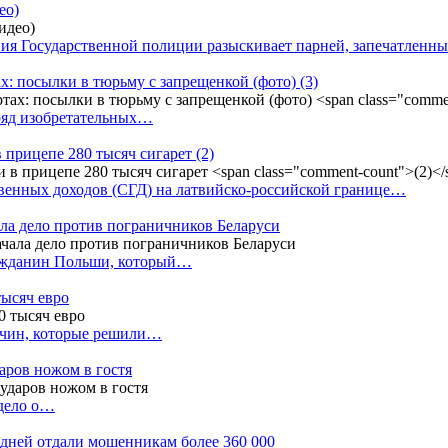
ео)
ния Государственной полиции разыскивает парней, запечатлен
х: посылки в тюрьму с запрещенкой (фото)
(3)
ряд изобретательных…
в прицепе 280 тысяч сигарет
(2)
енных доходов (СГД) на латвийско-российской границе…
ала дело против пограничников Беларуси
ражданин Польши, который…
тысяч евро
жчин, которые решили…
даров ножом в гостя
 дело о…
7 дней отдали мошенникам более 360 000