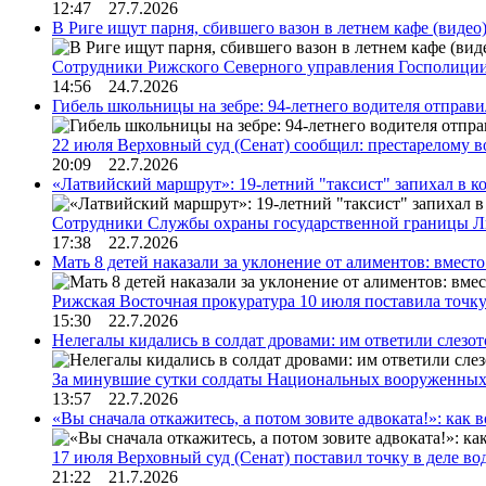
12:47 27.7.2026
В Риге ищут парня, сбившего вазон в летнем кафе (видео
Сотрудники Рижского Северного управления Госполиции
14:56 24.7.2026
Гибель школьницы на зебре: 94-летнего водителя отправ
22 июля Верховный суд (Сенат) сообщил: престарелому 
20:09 22.7.2026
«Латвийский маршрут»: 19-летний "таксист" запихал в к
Сотрудники Службы охраны государственной границы 
17:38 22.7.2026
Мать 8 детей наказали за уклонение от алиментов: вме
Рижская Восточная прокуратура 10 июля поставила точк
15:30 22.7.2026
Нелегалы кидались в солдат дровами: им ответили слезо
За минувшие сутки солдаты Национальных вооруженны
13:57 22.7.2026
«Вы сначала откажитесь, а потом зовите адвоката!»: как в
17 июля Верховный суд (Сенат) поставил точку в деле в
21:22 21.7.2026