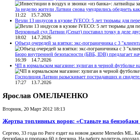
За неделю жители Латвии снова умудрились обеднеть к
11:22 15.7.2026
Везли 13 индусов в кузове IVECO: 5 лет тюрьмы для пер
Верховный суд Латвии (Сенат) поставил точку в деле д
18:02 14.7.2026
Объезд очередей за взятки: экс-пограничника с 3 "клиен
Бюро внутренней безопасности (БВБ, IDB) предлагает н
16:39 14.7.2026
ЧП в юрмальском магазине: хулиган в черной футболке н
Госполиция Латвии разыскивает пострадавших и свидет
17:27 13.7.2026
Ярослав ОМЕЛЬЧЕНКО
Вторник, 20 Март 2012 18:13
Жертва топливных воров: «Ставьте на бензобак
Сергею, 33 года по Риге ездит на новом джипе Mersedes ML. К
бензобака и пропажа 60 л бензина. На работу водитель опозда