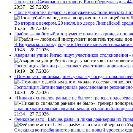
Поездка из Саулкрасты в сторону Риги обернулась для 4
20:37 29.7.2026
После убийства педагога: вооруженных полицейских Лат
Во вторник вечером, 28 июля, во дворе Лиепайской сре
15:36 29.7.2026
Грабли — любимый инструмент: водитель трижды попал
В Видземской прокуратуре в Цесисе вынесено наказани
19:45 28.7.2026
Авария на улице Ригас: ищут участников столкновения «A
Госполиция Латвии разыскивает участников дорожно-тр
19:19 28.7.2026
«Помощь» с двойным дном: украла у соседа с онкологией 
Госполиция Латвии завершила расследование резонансн
14:30 28.7.2026
«Никаких сигналов раньше не было»: тренера подозреваю
Правоохранительные органы начали уголовный процесс 
21:34 27.7.2026
Фейковое авто «Latvijas pasts» и лихая драйверша из Укр
Смекалка контрабандистов вышла на новый уровень: од