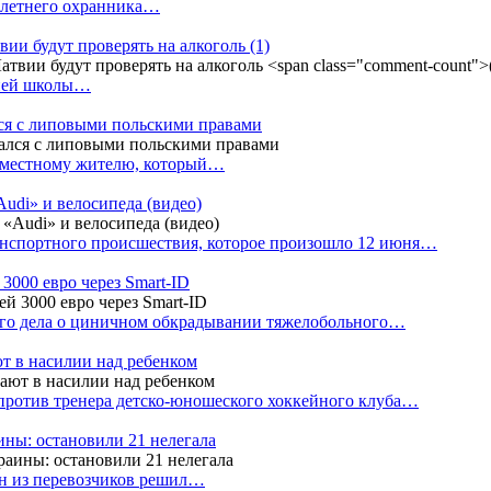
4-летнего охранника…
вии будут проверять на алкоголь
(1)
дней школы…
ся с липовыми польскими правами
е местному жителю, который…
udi» и велосипеда (видео)
анспортного происшествия, которое произошло 12 июня…
3000 евро через Smart-ID
ого дела о циничном обкрадывании тяжелобольного…
т в насилии над ребенком
против тренера детско-юношеского хоккейного клуба…
аины: остановили 21 нелегала
ин из перевозчиков решил…