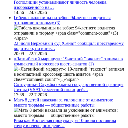
Госполиции устанавливают личность человека,
изображенного на…
14:56 24.7.2026
Гибель школьницы на зебре: 94-летнего водителя
отправили в тюрьму
(3)
22 июля Верховный суд (Сенат) сообщил: престарелому
водителю, по вине…
20:09 22.7.2026
«Латвийский маршрут»: 19-летний "таксист" запихал в
компактный кроссовер шесть азиатов
(1)
Сотрудники Службы охраны государственной границы
Литвы (VSAT) с местной полицией…
17:38 22.7.2026
Мать 8 детей наказали за уклонение от алиментов:
вместо тюрьмы — общественные работы
Рижская Восточная прокуратура 10 июля поставила
точку в очередном деле…