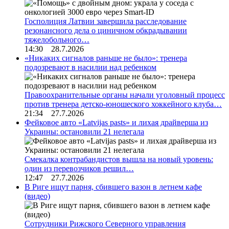
Госполиция Латвии завершила расследование
резонансного дела о циничном обкрадывании
тяжелобольного…
14:30 28.7.2026
«Никаких сигналов раньше не было»: тренера
подозревают в насилии над ребенком
Правоохранительные органы начали уголовный процесс
против тренера детско-юношеского хоккейного клуба…
21:34 27.7.2026
Фейковое авто «Latvijas pasts» и лихая драйверша из
Украины: остановили 21 нелегала
Смекалка контрабандистов вышла на новый уровень:
один из перевозчиков решил…
12:47 27.7.2026
В Риге ищут парня, сбившего вазон в летнем кафе
(видео)
Сотрудники Рижского Северного управления