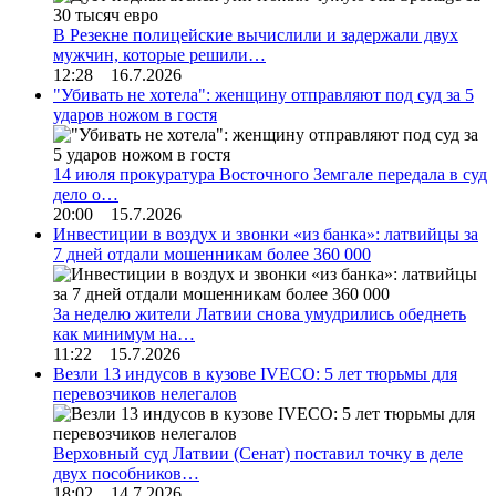
В Резекне полицейские вычислили и задержали двух
мужчин, которые решили…
12:28 16.7.2026
"Убивать не хотела": женщину отправляют под суд за 5
ударов ножом в гостя
14 июля прокуратура Восточного Земгале передала в суд
дело о…
20:00 15.7.2026
Инвестиции в воздух и звонки «из банка»: латвийцы за
7 дней отдали мошенникам более 360 000
За неделю жители Латвии снова умудрились обеднеть
как минимум на…
11:22 15.7.2026
Везли 13 индусов в кузове IVECO: 5 лет тюрьмы для
перевозчиков нелегалов
Верховный суд Латвии (Сенат) поставил точку в деле
двух пособников…
18:02 14.7.2026