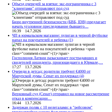
Объезд очередей за взятки: экс-пограничника с 3
"клиентами" отправляют под суд
Бюро внутренней безопасности (БВБ, IDB) предлагает
начать уголовное преследование бывшего…
16:39 14.7.2026
ЧП в юрмальском магазине: хулиган в черной футболке
напал на покупателей и ребенка
(1)
Госполиция Латвии разыскивает пострадавших и
свидетелей инцидента, произошедшего в Юрмале,…
17:27 13.7.2026
Очереди в детсад: родители требуют €4000 от
Марупской думы, Сенат их поддержал
(4)
Верховный суд (Сенат) отправил на новое рассмотрение
отказ в компенсации…
16:44 13.7.2026
Задержан поляк с 10 нелегалами: в "рейсовом"
микроавтобусе нашли фальшивые номера