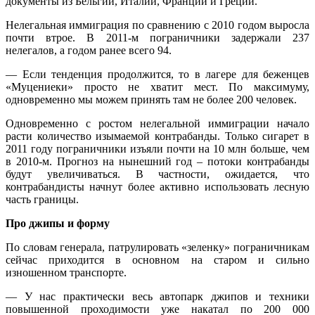
документы из Бельгии, Италии, Франции и Греции.
Нелегальная иммиграция по сравнению с 2010 годом выросла
почти втрое. В 2011-м пограничники задержали 237
нелегалов, а годом ранее всего 94.
— Если тенденция продолжится, то в лагере для беженцев
«Муцениеки» просто не хватит мест. По максимуму,
одновременно мы можем принять там не более 200 человек.
Одновременно с ростом нелегальной иммиграции начало
расти количество изымаемой контрабанды. Только сигарет в
2011 году пограничники изъяли почти на 10 млн больше, чем
в 2010-м. Прогноз на нынешний год – потоки контрабанды
будут увеличиваться. В частности, ожидается, что
контрабандисты начнут более активно использовать лесную
часть границы.
Про джипы и форму
По словам генерала, патрулировать «зеленку» пограничникам
сейчас приходится в основном на старом и сильно
изношенном транспорте.
— У нас практически весь автопарк джипов и техники
повышенной проходимости уже накатал по 200 000