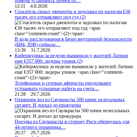
помочь установить личности…
12:11 4.8.2026
Спасатель скрыл джекпоты и задолжал по налогам €38
тысяч: его отправляют под суд
(2)
В ходе расследования в Бюро внутренней безопасности
(БВБ, IDB) собрали…
13:39 31.7.2026
Кибержулики за неделю выманили у жителей Латвии
еще €357 000: лидеры уловок
(2)
Телефонные и сетевые аферисты продолжают
устраивать успешные набеги на счета…
21:28 29.7.2026
Охранник вез из Саулкрасты 500 пачек нелегальных
сигарет. И доехал до прокурора
Поездка из Саулкрасты в сторону Риги обернулась для
44-летнего охранника…
20:37 29.7.2026