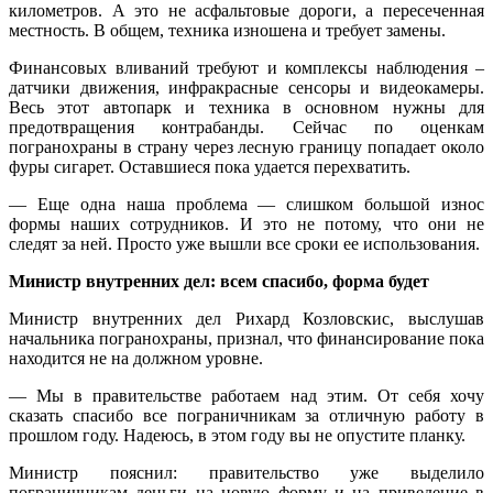
километров. А это не асфальтовые дороги, а пересеченная
местность. В общем, техника изношена и требует замены.
Финансовых вливаний требуют и комплексы наблюдения –
датчики движения, инфракрасные сенсоры и видеокамеры.
Весь этот автопарк и техника в основном нужны для
предотвращения контрабанды. Сейчас по оценкам
погранохраны в страну через лесную границу попадает около
фуры сигарет. Оставшиеся пока удается перехватить.
— Еще одна наша проблема — слишком большой износ
формы наших сотрудников. И это не потому, что они не
следят за ней. Просто уже вышли все сроки ее использования.
Министр внутренних дел: всем спасибо, форма будет
Министр внутренних дел Рихард Козловскис, выслушав
начальника погранохраны, признал, что финансирование пока
находится не на должном уровне.
— Мы в правительстве работаем над этим. От себя хочу
сказать спасибо все пограничникам за отличную работу в
прошлом году. Надеюсь, в этом году вы не опустите планку.
Министр пояснил: правительство уже выделило
пограничникам деньги на новую форму и на приведение в