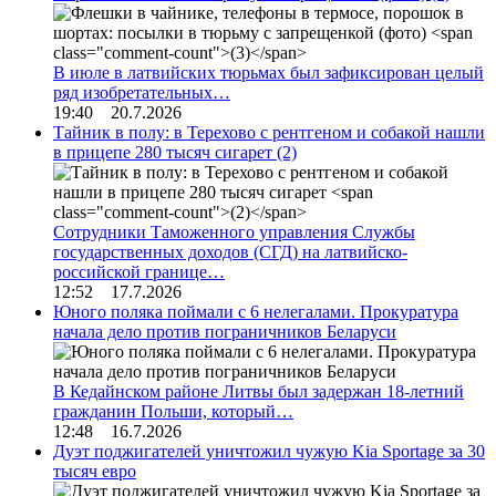
В июле в латвийских тюрьмах был зафиксирован целый
ряд изобретательных…
19:40 20.7.2026
Тайник в полу: в Терехово с рентгеном и собакой нашли
в прицепе 280 тысяч сигарет
(2)
Сотрудники Таможенного управления Службы
государственных доходов (СГД) на латвийско-
российской границе…
12:52 17.7.2026
Юного поляка поймали с 6 нелегалами. Прокуратура
начала дело против пограничников Беларуси
В Кедайнском районе Литвы был задержан 18-летний
гражданин Польши, который…
12:48 16.7.2026
Дуэт поджигателей уничтожил чужую Kia Sportage за 30
тысяч евро