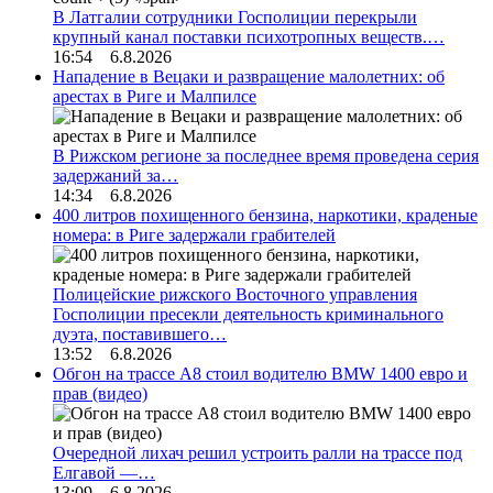
В Латгалии сотрудники Госполиции перекрыли
крупный канал поставки психотропных веществ.…
16:54 6.8.2026
Нападение в Вецаки и развращение малолетних: об
арестах в Риге и Малпилсе
В Рижском регионе за последнее время проведена серия
задержаний за…
14:34 6.8.2026
400 литров похищенного бензина, наркотики, краденые
номера: в Риге задержали грабителей
Полицейские рижского Восточного управления
Госполиции пресекли деятельность криминального
дуэта, поставившего…
13:52 6.8.2026
Обгон на трассе А8 стоил водителю BMW 1400 евро и
прав (видео)
Очередной лихач решил устроить ралли на трассе под
Елгавой —…
13:09 6.8.2026