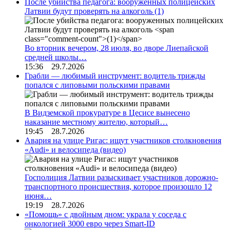
После убийства педагога: вооруженных полицейских
Латвии будут проверять на алкоголь
(1)
Во вторник вечером, 28 июля, во дворе Лиепайской
средней школы…
15:36 29.7.2026
Грабли — любимый инструмент: водитель трижды
попался с липовыми польскими правами
В Видземской прокуратуре в Цесисе вынесено
наказание местному жителю, который…
19:45 28.7.2026
Авария на улице Ригас: ищут участников столкновения
«Audi» и велосипеда (видео)
Госполиция Латвии разыскивает участников дорожно-
транспортного происшествия, которое произошло 12
июня…
19:19 28.7.2026
«Помощь» с двойным дном: украла у соседа с
онкологией 3000 евро через Smart-ID