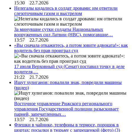
15:30 22.7.2026
Нелегалы кидались в солдат дровами: им ответили
слезоточивым газом и выстрелом
За минувшие сутки солдаты Национальных
вооруженных сил Латвии (НВС), помогавшие…
13:57 22.7.2026
«Вы сначала откажитесь, а потом зовите адвоката!»: как
водитель без прав проиграл суд
17 июля Верховный суд (Сенат) поставил точку в деле
водителя,…
21:22 21.7.2026
Ищут хулиганов: повалили знак, повредили машины
(видео)
Восточное управление Рижского регионального
управления Государственной полиции разыскивает
парней, запечатленных…
13:57 21.7.2026
Флешки в чайнике, телефоны в термосе, порошок в
шортах: посылки в тюрьму с запрещенкой (фото)
(3)