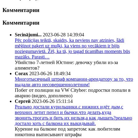
Комментарии
Комментарии
Secinājumi...
2023-06-28 14:39:04
Pēc policijas teiktā, skaidrs, ka neviens nav atzinies, šādi
mēģinot paķert uz muļķi, ka viens no vecākiem ir bijis
noziegumavietā. Žēl, ka tā, jo tagad ticamības moments būs
mazāks. Parasti…
Убийство 7-летней Юстине: девочку убили из-за
алиментов?
Corax
2023-06-26 18:49:34
Многотысячный штраф компании-арендатору за то, что
выдали авто несовершеннолетним!
Побег от полиции на VW Citybee: подростки попали в
аварию (видео, дополнено)
Сергей
2023-06-26 15:11:14
Реально достали курильщики.с нижних идёт дым,с
верхних летит пепел и бычки.что делать,куда
звонить.трогать и бить их нельзя,а как дышать?реально
достало хоть с балкона их выкидывай.
Курение на балконе под запретом: как любителям
никотина выписывают штрафы