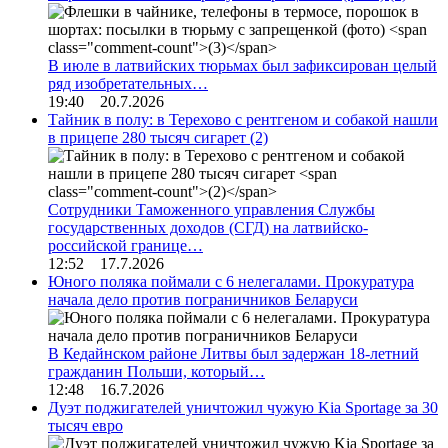
В июле в латвийских тюрьмах был зафиксирован целый
ряд изобретательных…
19:40 20.7.2026
Тайник в полу: в Терехово с рентгеном и собакой нашли
в прицепе 280 тысяч сигарет
(2)
Сотрудники Таможенного управления Службы
государственных доходов (СГД) на латвийско-
российской границе…
12:52 17.7.2026
Юного поляка поймали с 6 нелегалами. Прокуратура
начала дело против пограничников Беларуси
В Кедайнском районе Литвы был задержан 18-летний
гражданин Польши, который…
12:48 16.7.2026
Дуэт поджигателей уничтожил чужую Kia Sportage за 30
тысяч евро