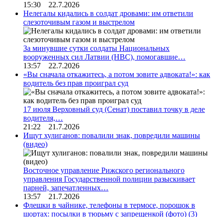
15:30 22.7.2026
Нелегалы кидались в солдат дровами: им ответили
слезоточивым газом и выстрелом
За минувшие сутки солдаты Национальных
вооруженных сил Латвии (НВС), помогавшие…
13:57 22.7.2026
«Вы сначала откажитесь, а потом зовите адвоката!»: как
водитель без прав проиграл суд
17 июля Верховный суд (Сенат) поставил точку в деле
водителя,…
21:22 21.7.2026
Ищут хулиганов: повалили знак, повредили машины
(видео)
Восточное управление Рижского регионального
управления Государственной полиции разыскивает
парней, запечатленных…
13:57 21.7.2026
Флешки в чайнике, телефоны в термосе, порошок в
шортах: посылки в тюрьму с запрещенкой (фото)
(3)