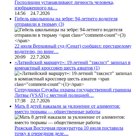
Госполиции устанавливают личность человека,
изображенного на…
14:56 24.7.2026
Гибель школьницы на зебре: 94-летнего водителя
отправили в тюрьму
(3)
22 июля Верховный суд (Сенат) сообщил: престарелому
водителю, по вине…
20:09 22.7.2026
«Латвийский маршрут»: 19-летний "таксист" запихал в
компактный кроссовер шесть азиатов
(1)
Сотрудники Службы охраны государственной границы
Литвы (VSAT) с местной полицией…
17:38 22.7.2026
Мать 8 детей наказали за уклонение от алиментов:
вместо тюрьмы — общественные работы
Рижская Восточная прокуратура 10 июля поставила
точку в очередном деле…