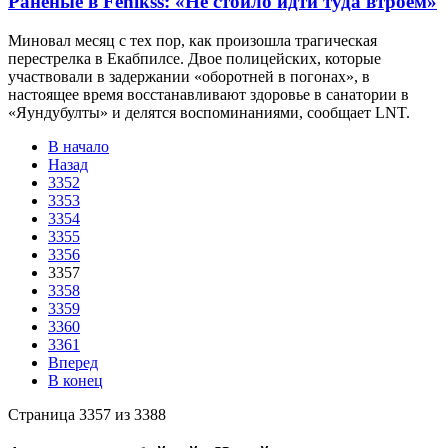
Раненые в Fenikss: «Не стоило идти туда втроем»
Миновал месяц с тех пор, как произошла трагическая
перестрелка в Екабпилсе. Двое полицейских, которые
участвовали в задержании «оборотней в погонах», в
настоящее время восстанавливают здоровье в санатории в
«Яундубулты» и делятся воспоминаниями, сообщает LNT.
В начало
Назад
3352
3353
3354
3355
3356
3357
3358
3359
3360
3361
Вперед
В конец
Страница 3357 из 3388