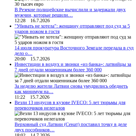
В Резекне полицейские вычислили и задержали двух
мужчин, которые решили…
12:28 16.7.2026
"Убивать не хотела": женщину отправляют под суд за 5
ударов ножом в гостя
14 июля прокуратура Восточного Земгале передала в суд
дело о…
20:00 15.7.2026
Инвестиции в воздух и звонки «из банка»: латвийцы за
7 дней отдали мошенникам более 360 000
За неделю жители Латвии снова умудрились обеднеть
как минимум на…
11:22 15.7.2026
Везли 13 индусов в кузове IVECO: 5 лет тюрьмы для
перевозчиков нелегалов
Верховный суд Латвии (Сенат) поставил точку в деле
двух пособников…
18:02 14.7.2026