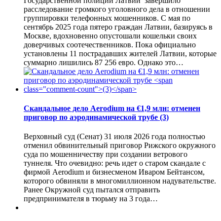
Государственной полиции Латвии завершило
расследование громкого уголовного дела в отношении
группировки телефонных мошенников. С мая по
сентябрь 2025 года пятеро граждан Латвии, базируясь в
Москве, вдохновенно опустошали кошельки своих
доверчивых соотечественников. Пока официально
установлены 11 пострадавших жителей Латвии, которые
суммарно лишились 87 256 евро. Однако это…
Скандальное дело Aerodium на €1,9 млн: отменен
приговор по аэродинамической трубе
(3)
Верховный суд (Сенат) 31 июля 2026 года полностью
отменил обвинительный приговор Рижского окружного
суда по мошенничеству при создании ветрового
туннеля. Что очевидно: речь идет о старом скандале с
фирмой Aerodium и бизнесменом Иваром Бейтансом,
которого обвиняли в многомиллионном надувательстве.
Ранее Окружной суд пытался отправить
предпринимателя в тюрьму на 3 года…