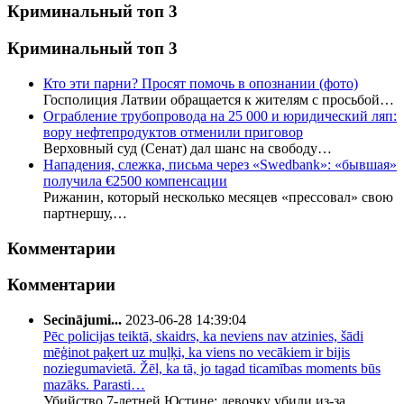
Криминальный топ 3
Криминальный топ 3
Кто эти парни? Просят помочь в опознании (фото)
Госполиция Латвии обращается к жителям с просьбой…
Ограбление трубопровода на 25 000 и юридический ляп:
вору нефтепродуктов отменили приговор
Верховный суд (Сенат) дал шанс на свободу…
Нападения, слежка, письма через «Swedbank»: «бывшая»
получила €2500 компенсации
Рижанин, который несколько месяцев «прессовал» свою
партнершу,…
Комментарии
Комментарии
Secinājumi...
2023-06-28 14:39:04
Pēc policijas teiktā, skaidrs, ka neviens nav atzinies, šādi
mēģinot paķert uz muļķi, ka viens no vecākiem ir bijis
noziegumavietā. Žēl, ka tā, jo tagad ticamības moments būs
mazāks. Parasti…
Убийство 7-летней Юстине: девочку убили из-за