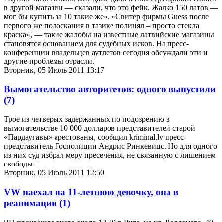
в другой магазин — сказали, что это фейк. Жалко 150 латов —
мог бы купить за 10 такие же». «Свитер фирмы Guess после
первого же полоскания в тазике полинял – просто стекла
краска», — такие жалобы на известные латвийские магазины
становятся основанием для судебных исков. На пресс-
конференции владельцев аутлетов сегодня обсуждали эти и
другие проблемы отрасли.
Вторник, 05 Июль 2011 13:17
Вымогательство авторитетов: одного выпустили
(7)
Трое из четверых задержанных по подозрению в
вымогательстве 10 000 долларов представителей старой
«Пардаугавы» арестованы, сообщил kriminal.lv пресс-
представитель Госполиции Андрис Ринкевицс. Но для одного
из них суд избрал меру пресечения, не связанную с лишением
свободы.
Вторник, 05 Июль 2011 12:50
VW наехал на 11-летнюю девочку, она в
реанимации
(1)