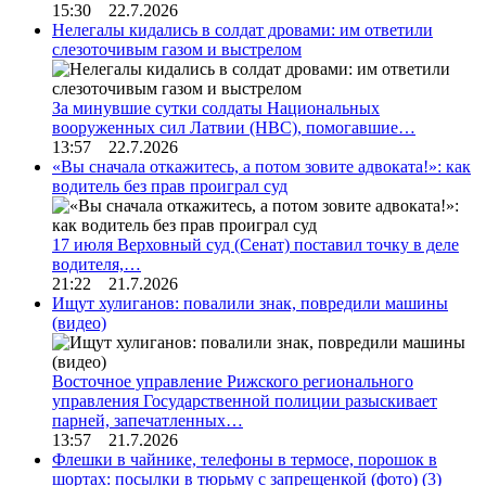
15:30 22.7.2026
Нелегалы кидались в солдат дровами: им ответили
слезоточивым газом и выстрелом
За минувшие сутки солдаты Национальных
вооруженных сил Латвии (НВС), помогавшие…
13:57 22.7.2026
«Вы сначала откажитесь, а потом зовите адвоката!»: как
водитель без прав проиграл суд
17 июля Верховный суд (Сенат) поставил точку в деле
водителя,…
21:22 21.7.2026
Ищут хулиганов: повалили знак, повредили машины
(видео)
Восточное управление Рижского регионального
управления Государственной полиции разыскивает
парней, запечатленных…
13:57 21.7.2026
Флешки в чайнике, телефоны в термосе, порошок в
шортах: посылки в тюрьму с запрещенкой (фото)
(3)