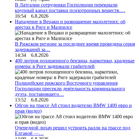
В Латгалии сотрудники Госполиции перекрыли
крупный канал поставки психотропных веществ.…
16:54 6.8.2026
Нападение в Вецаки и развращение малолетних: об
арестах в Риге и Малпилсе
В Рижском регионе за последнее время проведена серия
задержаний за…
14:34 6.8.2026
400 литров похищенного бензина, наркотики, краденые
номера: в Риге задержали грабителей
Полицейские рижского Восточного управления
Госполиции пресекли деятельность криминального
дуэта, поставившего…
13:52 6.8.2026
Обгон на трассе А8 стоил водителю BMW 1400 евро и
прав (видео)
Очередной лихач решил устроить ралли на трассе под
Елгавой —…
13:09 6.8.2026