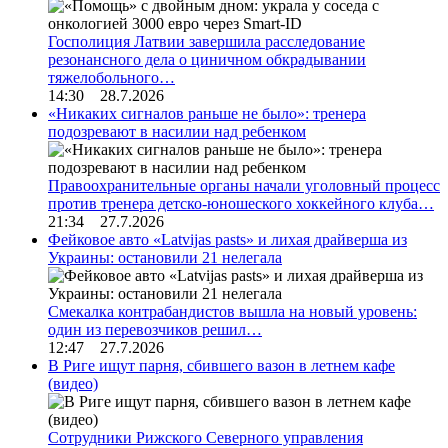
Госполиция Латвии завершила расследование
резонансного дела о циничном обкрадывании
тяжелобольного…
14:30 28.7.2026
«Никаких сигналов раньше не было»: тренера
подозревают в насилии над ребенком
Правоохранительные органы начали уголовный процесс
против тренера детско-юношеского хоккейного клуба…
21:34 27.7.2026
Фейковое авто «Latvijas pasts» и лихая драйверша из
Украины: остановили 21 нелегала
Смекалка контрабандистов вышла на новый уровень:
один из перевозчиков решил…
12:47 27.7.2026
В Риге ищут парня, сбившего вазон в летнем кафе
(видео)
Сотрудники Рижского Северного управления