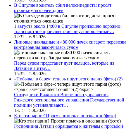
В Сигулде водитель сбил велосипедиста: просят
откликнуться очевидцев
1 августа около 14:00 в Сигулде произошло дорожно-
транспортное происшествие: неустановленный…
12:32 6.8.2026
Липовые накладные и 480 000 пачек сигарет: перевозка
контрабанды закончилась судом
Перед судом предстанет дуэт дельцов, которые из
Латвии в Литву…
15:35 5.8.2026
«Побывал в баре»: теперь ищут этого парня (фото)
(2)
Сотрудники Рижского Восточного управления
Рижского регионального управления Государственной
полиции устанавливают…
13:15 5.8.2026
Кто эти парни? Просят помочь в опознании (фото)
Госполиция Латвии обращается к жителям с просьбой