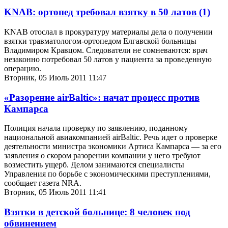
KNAB: ортопед требовал взятку в 50 латов
(1)
KNAB отослал в прокуратуру материалы дела о получении
взятки травматологом-ортопедом Елгавской больницы
Владимиром Кравцом. Следователи не сомневаются: врач
незаконно потребовал 50 латов у пациента за проведенную
операцию.
Вторник, 05 Июль 2011 11:47
«Разорение airBaltic»: начат процесс против
Кампарса
Полиция начала проверку по заявлению, поданному
национальной авиакомпанией airBaltic. Речь идет о проверке
деятельности министра экономики Артиса Кампарса — за его
заявления о скором разорении компании у него требуют
возместить ущерб. Делом занимаются специалисты
Управления по борьбе с экономическими преступлениями,
сообщает газета NRA.
Вторник, 05 Июль 2011 11:41
Взятки в детской больнице: 8 человек под
обвинением