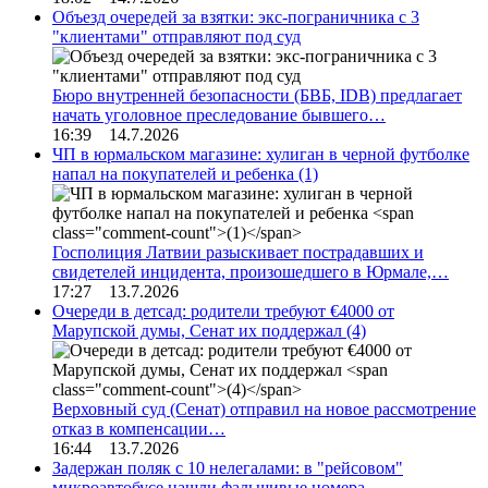
Объезд очередей за взятки: экс-пограничника с 3
"клиентами" отправляют под суд
Бюро внутренней безопасности (БВБ, IDB) предлагает
начать уголовное преследование бывшего…
16:39 14.7.2026
ЧП в юрмальском магазине: хулиган в черной футболке
напал на покупателей и ребенка
(1)
Госполиция Латвии разыскивает пострадавших и
свидетелей инцидента, произошедшего в Юрмале,…
17:27 13.7.2026
Очереди в детсад: родители требуют €4000 от
Марупской думы, Сенат их поддержал
(4)
Верховный суд (Сенат) отправил на новое рассмотрение
отказ в компенсации…
16:44 13.7.2026
Задержан поляк с 10 нелегалами: в "рейсовом"
микроавтобусе нашли фальшивые номера