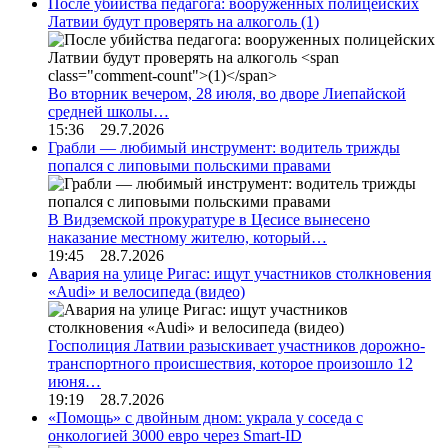
После убийства педагога: вооруженных полицейских
Латвии будут проверять на алкоголь
(1)
Во вторник вечером, 28 июля, во дворе Лиепайской
средней школы…
15:36 29.7.2026
Грабли — любимый инструмент: водитель трижды
попался с липовыми польскими правами
В Видземской прокуратуре в Цесисе вынесено
наказание местному жителю, который…
19:45 28.7.2026
Авария на улице Ригас: ищут участников столкновения
«Audi» и велосипеда (видео)
Госполиция Латвии разыскивает участников дорожно-
транспортного происшествия, которое произошло 12
июня…
19:19 28.7.2026
«Помощь» с двойным дном: украла у соседа с
онкологией 3000 евро через Smart-ID