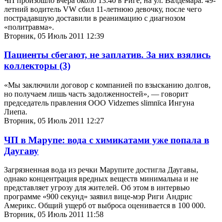
ЧП произошло вчера около 13.40 в Риге, на ул. Валдемара. 49-
летний водитель VW сбил 11-летнюю девочку, после чего
пострадавшую доставили в реанимацию с диагнозом
«политравма».
Вторник, 05 Июль 2011 12:39
Пациенты сбегают, не заплатив. За них взялись
коллекторы
(3)
«Мы заключили договор с компанией по взысканию долгов,
но получаем лишь часть задолженностей», — говорит
председатель правления ООО Vidzemes slimnīca Ингуна
Лиепа.
Вторник, 05 Июль 2011 12:27
ЧП в Марупе: вода с химикатами уже попала в
Даугаву
Загрязненная вода из речки Марупите достигла Даугавы,
однако концентрация вредных веществ минимальна и не
представляет угрозу для жителей. Об этом в интервью
программе «900 секунд» заявил вице-мэр Риги Андрис
Америкс. Общий ущерб от выброса оценивается в 100 000.
Вторник, 05 Июль 2011 11:58