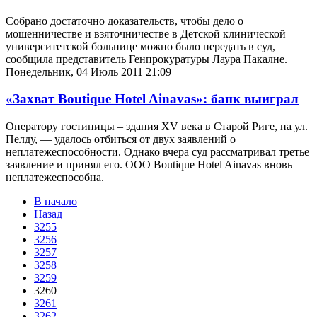
Собрано достаточно доказательств, чтобы дело о
мошенничестве и взяточничестве в Детской клинической
университетской больнице можно было передать в суд,
сообщила представитель Генпрокуратуры Лаура Пакалне.
Понедельник, 04 Июль 2011 21:09
«Захват Boutique Hotel Ainavas»: банк выиграл
Оператору гостиницы – здания XV века в Старой Риге, на ул.
Пелду, — удалось отбиться от двух заявлений о
неплатежеспособности. Однако вчера суд рассматривал третье
заявление и принял его. ООО Boutique Hotel Ainavas вновь
неплатежеспособна.
В начало
Назад
3255
3256
3257
3258
3259
3260
3261
3262