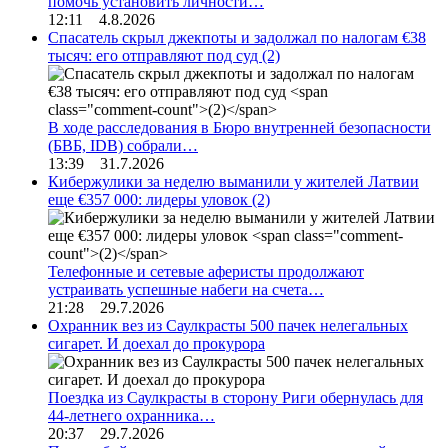
помочь установить личности…
12:11 4.8.2026
Спасатель скрыл джекпоты и задолжал по налогам €38
тысяч: его отправляют под суд
(2)
В ходе расследования в Бюро внутренней безопасности
(БВБ, IDB) собрали…
13:39 31.7.2026
Кибержулики за неделю выманили у жителей Латвии
еще €357 000: лидеры уловок
(2)
Телефонные и сетевые аферисты продолжают
устраивать успешные набеги на счета…
21:28 29.7.2026
Охранник вез из Саулкрасты 500 пачек нелегальных
сигарет. И доехал до прокурора
Поездка из Саулкрасты в сторону Риги обернулась для
44-летнего охранника…
20:37 29.7.2026