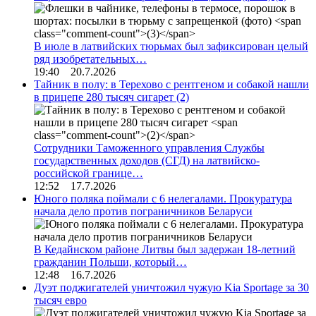
В июле в латвийских тюрьмах был зафиксирован целый
ряд изобретательных…
19:40 20.7.2026
Тайник в полу: в Терехово с рентгеном и собакой нашли
в прицепе 280 тысяч сигарет
(2)
Сотрудники Таможенного управления Службы
государственных доходов (СГД) на латвийско-
российской границе…
12:52 17.7.2026
Юного поляка поймали с 6 нелегалами. Прокуратура
начала дело против пограничников Беларуси
В Кедайнском районе Литвы был задержан 18-летний
гражданин Польши, который…
12:48 16.7.2026
Дуэт поджигателей уничтожил чужую Kia Sportage за 30
тысяч евро