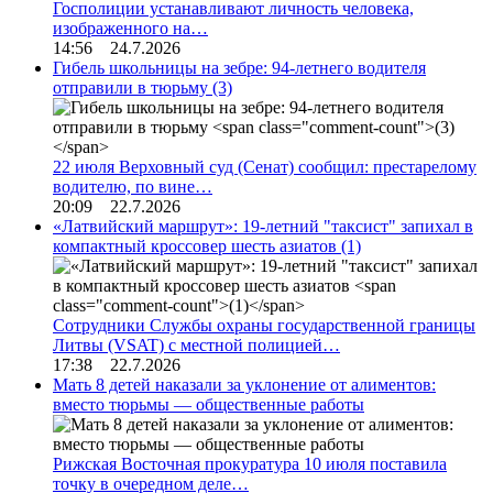
Госполиции устанавливают личность человека,
изображенного на…
14:56 24.7.2026
Гибель школьницы на зебре: 94-летнего водителя
отправили в тюрьму
(3)
22 июля Верховный суд (Сенат) сообщил: престарелому
водителю, по вине…
20:09 22.7.2026
«Латвийский маршрут»: 19-летний "таксист" запихал в
компактный кроссовер шесть азиатов
(1)
Сотрудники Службы охраны государственной границы
Литвы (VSAT) с местной полицией…
17:38 22.7.2026
Мать 8 детей наказали за уклонение от алиментов:
вместо тюрьмы — общественные работы
Рижская Восточная прокуратура 10 июля поставила
точку в очередном деле…