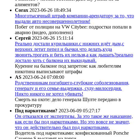
алиментов?
Corax
2023-06-26 18:49:34
Многотысячный штраф компании-арендатору за то, что
выдали авто несовершеннолетним!
Побег от полиции на VW Citybee: подростки попали в
аварию (видео, дополнено)
Сергей
2023-06-26 15:11:14
Реально достали курильщики.с нижних идёт дым,с
верхних летит пепел и бычки.что делать,куда
звонить.трогать и бить их нельзя,а как дышать?реально
достало хоть с балкона их выкидывай.
Курение на балконе под запретом: как любителям
никотина выписывают штрафы
AS
2023-06-24 07:08:00
Родственникам погибшего-глубокие соболезнования,
генералу и его семье-выдержки, суду-милосердия.
Никто никого не хотел убивать!
Смерть на охоте: дело генерала Шулте передано в
прокуратуру
Под наркотиками?
2023-06-09 05:27:17
Он отказался от экспертизы. За это такое же наказание,
как если бы под наркотиками. Но это вовсе не значит,
что он действительно был под наркотиками.
Водитель под наркотиками: конфискованный Porsche
Cayenne S выставят на торги