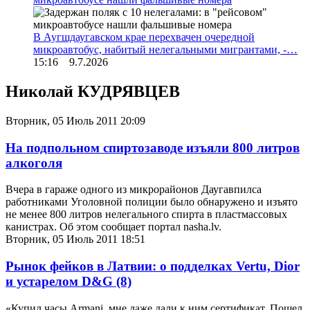
В Аугшдаугавском крае перехвачен очередной
микроавтобус, набитый нелегальными мигрантами, -…
15:16 9.7.2026
Николай КУДРЯВЦЕВ
Вторник, 05 Июль 2011 20:09
На подпольном спиртозаводе изъяли 800 литров
алкоголя
Вчера в гараже одного из микрорайонов Даугавпилса
работниками Уголовной полиции было обнаружено и изъято
не менее 800 литров нелегального спирта в пластмассовых
канистрах. Об этом сообщает портал nasha.lv.
Вторник, 05 Июль 2011 18:51
Рынок фейков в Латвии: о подделках Vertu, Dior
и устарелом D&G
(8)
«Купил часы Armani, мне даже дали к ним сертификат. Пошел