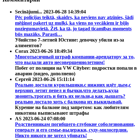
Secinājumi...
2023-06-28 14:39:04
Pēc policijas teiktā, skaidrs, ka neviens nav atzinies, šādi
mēģinot paķert uz muļķi, ka viens no vecākiem ir bijis
noziegumavietā. Žēl, ka tā, jo tagad ticamības moments
būs mazāks. Parasti…
Убийство 7-летней Юстине: девочку убили из-за
алиментов?
Corax
2023-06-26 18:49:34
Многотысячный штраф компании-арендатору за то,
что выдали авто несовершеннолетним!
Побег от полиции на VW Citybee: подростки попали в
аварию (видео, дополнено)
Сергей
2023-06-26 15:11:14
Реально достали курильщики.с нижних идёт дым,с
верхних летит пепел и бычки.что делать,куда
звонить.трогать и бить их нельзя,а как дышать?
реально достало хоть с балкона их выкидывай.
Курение на балконе под запретом: как любителям
никотина выписывают штрафы
AS
2023-06-24 07:08:00
Родственникам погибшего-глубокие соболезнования,
генералу и его семье-выдержки, суду-милосердия.
Никто никого не хотел убивать!