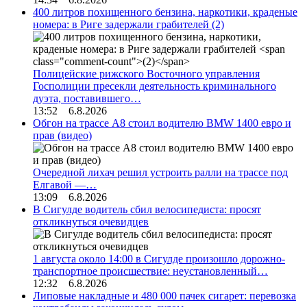
400 литров похищенного бензина, наркотики, краденые
номера: в Риге задержали грабителей
(2)
Полицейские рижского Восточного управления
Госполиции пресекли деятельность криминального
дуэта, поставившего…
13:52 6.8.2026
Обгон на трассе А8 стоил водителю BMW 1400 евро и
прав (видео)
Очередной лихач решил устроить ралли на трассе под
Елгавой —…
13:09 6.8.2026
В Сигулде водитель сбил велосипедиста: просят
откликнуться очевидцев
1 августа около 14:00 в Сигулде произошло дорожно-
транспортное происшествие: неустановленный…
12:32 6.8.2026
Липовые накладные и 480 000 пачек сигарет: перевозка