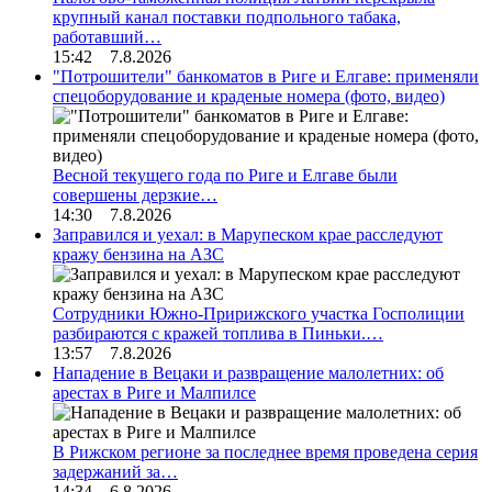
крупный канал поставки подпольного табака,
работавший…
15:42 7.8.2026
"Потрошители" банкоматов в Риге и Елгаве: применяли
спецоборудование и краденые номера (фото, видео)
Весной текущего года по Риге и Елгаве были
совершены дерзкие…
14:30 7.8.2026
Заправился и уехал: в Марупеском крае расследуют
кражу бензина на АЗС
Сотрудники Южно-Пририжского участка Госполиции
разбираются с кражей топлива в Пиньки.…
13:57 7.8.2026
Нападение в Вецаки и развращение малолетних: об
арестах в Риге и Малпилсе
В Рижском регионе за последнее время проведена серия
задержаний за…
14:34 6.8.2026