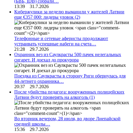
(БВБ, IDB) собрали…
13:39 31.7.2026
Кибержулики за неделю выманили у жителей Латвии
еще €357 000: лидеры уловок
(2)
Телефонные и сетевые аферисты продолжают
устраивать успешные набеги на счета…
21:28 29.7.2026
Охранник вез из Саулкрасты 500 пачек нелегальных
сигарет. И доехал до прокурора
Поездка из Саулкрасты в сторону Риги обернулась для
44-летнего охранника…
20:37 29.7.2026
После убийства педагога: вооруженных полицейских
Латвии будут проверять на алкоголь
(1)
Во вторник вечером, 28 июля, во дворе Лиепайской
средней школы…
15:36 29.7.2026