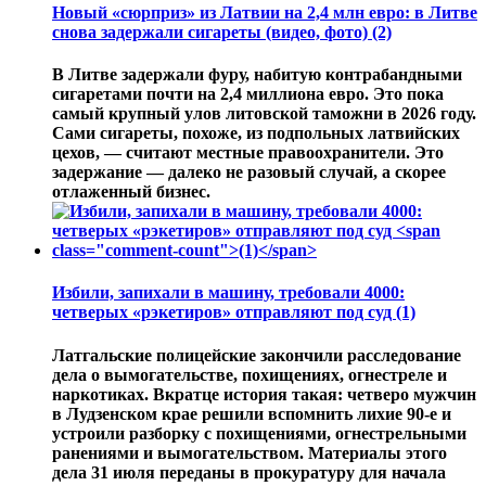
Новый «сюрприз» из Латвии на 2,4 млн евро: в Литве
снова задержали сигареты (видео, фото)
(2)
В Литве задержали фуру, набитую контрабандными
сигаретами почти на 2,4 миллиона евро. Это пока
самый крупный улов литовской таможни в 2026 году.
Сами сигареты, похоже, из подпольных латвийских
цехов, — считают местные правоохранители. Это
задержание — далеко не разовый случай, а скорее
отлаженный бизнес.
Избили, запихали в машину, требовали 4000:
четверых «рэкетиров» отправляют под суд
(1)
Латгальские полицейские закончили расследование
дела о вымогательстве, похищениях, огнестреле и
наркотиках. Вкратце история такая: четверо мужчин
в Лудзенском крае решили вспомнить лихие 90-е и
устроили разборку с похищениями, огнестрельными
ранениями и вымогательством. Материалы этого
дела 31 июля переданы в прокуратуру для начала