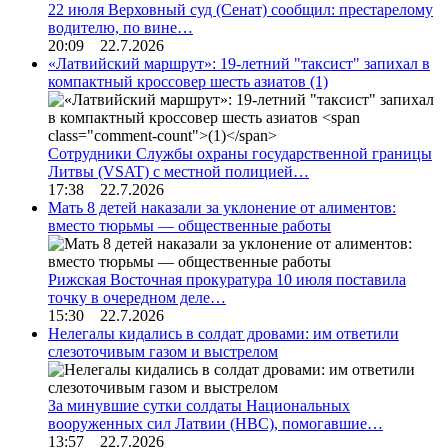
22 июля Верховный суд (Сенат) сообщил: престарелому
водителю, по вине…
20:09 22.7.2026
«Латвийский маршрут»: 19-летний "таксист" запихал в
компактный кроссовер шесть азиатов
(1)
Сотрудники Службы охраны государственной границы
Литвы (VSAT) с местной полицией…
17:38 22.7.2026
Мать 8 детей наказали за уклонение от алиментов:
вместо тюрьмы — общественные работы
Рижская Восточная прокуратура 10 июля поставила
точку в очередном деле…
15:30 22.7.2026
Нелегалы кидались в солдат дровами: им ответили
слезоточивым газом и выстрелом
За минувшие сутки солдаты Национальных
вооруженных сил Латвии (НВС), помогавшие…
13:57 22.7.2026