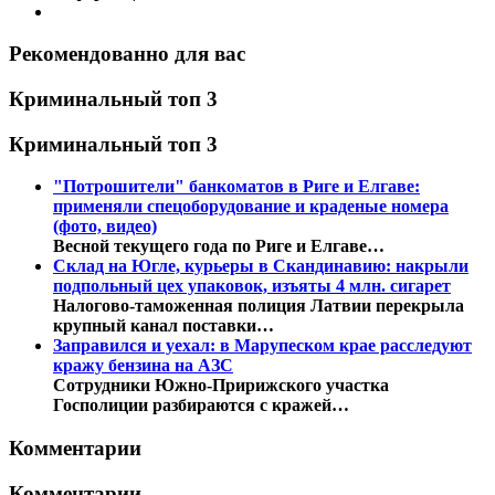
Рекомендованно для вас
Криминальный топ 3
Криминальный топ 3
"Потрошители" банкоматов в Риге и Елгаве:
применяли спецоборудование и краденые номера
(фото, видео)
Весной текущего года по Риге и Елгаве…
Склад на Югле, курьеры в Скандинавию: накрыли
подпольный цех упаковок, изъяты 4 млн. сигарет
Налогово-таможенная полиция Латвии перекрыла
крупный канал поставки…
Заправился и уехал: в Марупеском крае расследуют
кражу бензина на АЗС
Сотрудники Южно-Пририжского участка
Госполиции разбираются с кражей…
Комментарии
Комментарии