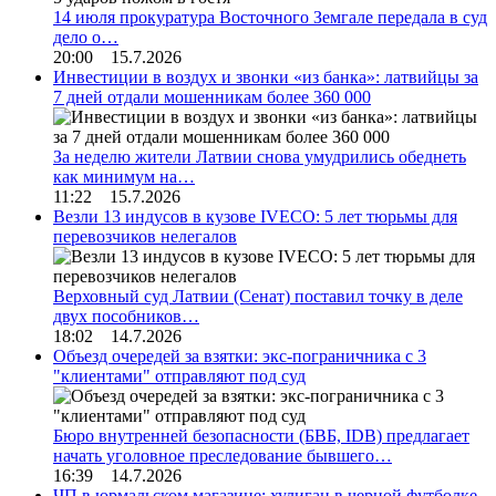
14 июля прокуратура Восточного Земгале передала в суд
дело о…
20:00 15.7.2026
Инвестиции в воздух и звонки «из банка»: латвийцы за
7 дней отдали мошенникам более 360 000
За неделю жители Латвии снова умудрились обеднеть
как минимум на…
11:22 15.7.2026
Везли 13 индусов в кузове IVECO: 5 лет тюрьмы для
перевозчиков нелегалов
Верховный суд Латвии (Сенат) поставил точку в деле
двух пособников…
18:02 14.7.2026
Объезд очередей за взятки: экс-пограничника с 3
"клиентами" отправляют под суд
Бюро внутренней безопасности (БВБ, IDB) предлагает
начать уголовное преследование бывшего…
16:39 14.7.2026
ЧП в юрмальском магазине: хулиган в черной футболке