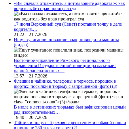
«Вы сначала откажитесь, а потом зовите адвоката!»: как
водитель без прав проиграл суд
17 июля Верховный суд (Сенат) поставил точку в деле
водителя,…
21:22 21.7.2026
Ищут хулиганов: повалили знак, повредили машины
(видео)
Восточное управление Рижского регионального
управления Государственной полиции разыскивает
парней, запечатленных…
13:57 21.7.2026
Флешки в чайнике, телефоны в термосе, порошок в
шортах: посылки в тюрьму с запрещенкой (фото)
(3)
В июле в латвийских тюрьмах был зафиксирован целый
ряд изобретательных…
19:40 20.7.2026
Тайник в полу: в Терехово с рентгеном и собакой нашли
в прицепе 280 тысяч сигарет
(2)