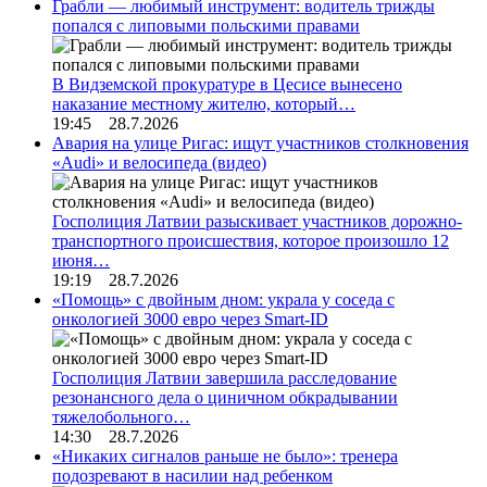
Грабли — любимый инструмент: водитель трижды
попался с липовыми польскими правами
В Видземской прокуратуре в Цесисе вынесено
наказание местному жителю, который…
19:45 28.7.2026
Авария на улице Ригас: ищут участников столкновения
«Audi» и велосипеда (видео)
Госполиция Латвии разыскивает участников дорожно-
транспортного происшествия, которое произошло 12
июня…
19:19 28.7.2026
«Помощь» с двойным дном: украла у соседа с
онкологией 3000 евро через Smart-ID
Госполиция Латвии завершила расследование
резонансного дела о циничном обкрадывании
тяжелобольного…
14:30 28.7.2026
«Никаких сигналов раньше не было»: тренера
подозревают в насилии над ребенком