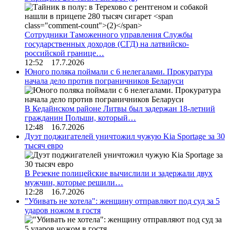
Сотрудники Таможенного управления Службы
государственных доходов (СГД) на латвийско-
российской границе…
12:52 17.7.2026
Юного поляка поймали с 6 нелегалами. Прокуратура
начала дело против пограничников Беларуси
В Кедайнском районе Литвы был задержан 18-летний
гражданин Польши, который…
12:48 16.7.2026
Дуэт поджигателей уничтожил чужую Kia Sportage за 30
тысяч евро
В Резекне полицейские вычислили и задержали двух
мужчин, которые решили…
12:28 16.7.2026
"Убивать не хотела": женщину отправляют под суд за 5
ударов ножом в гостя