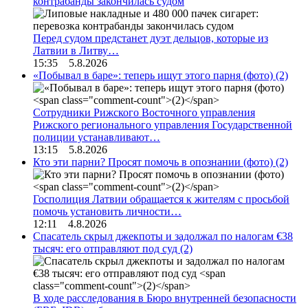
контрабанды закончилась судом
Перед судом предстанет дуэт дельцов, которые из
Латвии в Литву…
15:35 5.8.2026
«Побывал в баре»: теперь ищут этого парня (фото)
(2)
Сотрудники Рижского Восточного управления
Рижского регионального управления Государственной
полиции устанавливают…
13:15 5.8.2026
Кто эти парни? Просят помочь в опознании (фото)
(2)
Госполиция Латвии обращается к жителям с просьбой
помочь установить личности…
12:11 4.8.2026
Спасатель скрыл джекпоты и задолжал по налогам €38
тысяч: его отправляют под суд
(2)
В ходе расследования в Бюро внутренней безопасности