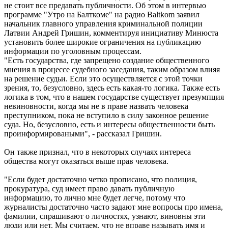
не стоит все предавать публичности. Об этом в интервью
программе "Утро на Балткоме" на радио Baltkom заявил
начальник главного управления криминальной полиции
Латвии Андрей Гришин, комментируя инициативу Минюста
установить более широкие ограничения на публикацию
информации по уголовным процессам.
"Есть государства, где запрещено создание общественного
мнения в процессе судебного заседания, таким образом влияя
на решение судьи. Если это осуществляется с этой точки
зрения, то, безусловно, здесь есть какая-то логика. Также есть
логика в том, что в нашем государстве существует презумпция
невиновности, когда мы не в праве назвать человека
преступником, пока не вступило в силу законное решение
суда. Но, безусловно, есть и интересы общественности быть
проинформироваными", - рассказал Гришин.
Он также признал, что в некоторых случаях интереса
общества могут оказаться выше прав человека.
"Если будет достаточно четко прописано, что полиция,
прокуратура, суд имеет право давать публичную
информацию, то лично мне будет легче, потому что
журналисты достаточно часто задают мне вопросы про имена,
фамилии, спрашивают о личностях, узнают, виновны эти
люди или нет. Мы считаем, что не вправе называть имя и