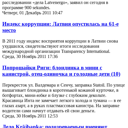
расследовании «дела Latvenergo», заявил он сегодня в
программе 900 sekundes.
Четверг, 01 Декабрь 2011 10:47
Индекс коррупции: Латвия опустилась на 61-е
место
В 2011 году индекс восприятия коррупции в Латвии снова
ухудшился, свидетельствуют итоги исследования
международной организации Transparency International.
Среда, 30 Ноябрь 2011 17:36
Попрошайки Риги: блондинка в мини с
канистрой, отец-одиночка и голодные дети
(10)
Перекресток ул. Валдемара и Сенчу, заправка Statoil. По улице
вышагивает блондинка в коротенькой кожаной курточке, в
ботфортах, мини-юбке и блузке с глубоким декольте.
Красавица Инта не замечает легкого холода и тумана — в ее
глазах азарт, а в руках пластмассовая канистра. На заправке
водители сами начнут отдавать ей свои деньги.
Среда, 30 Ноябрь 2011 12:53
Дело Krājbanka: подозреваемым вменяют