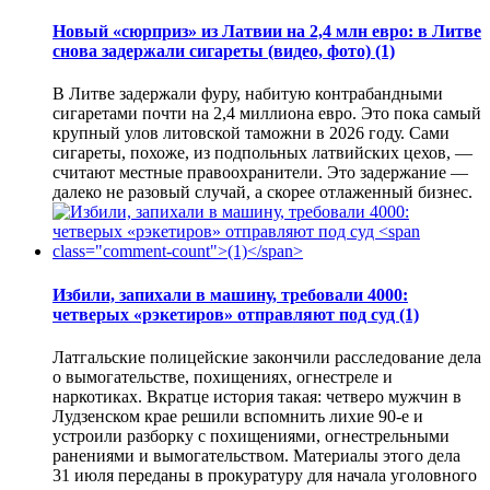
Новый «сюрприз» из Латвии на 2,4 млн евро: в Литве
снова задержали сигареты (видео, фото)
(1)
В Литве задержали фуру, набитую контрабандными
сигаретами почти на 2,4 миллиона евро. Это пока самый
крупный улов литовской таможни в 2026 году. Сами
сигареты, похоже, из подпольных латвийских цехов, —
считают местные правоохранители. Это задержание —
далеко не разовый случай, а скорее отлаженный бизнес.
Избили, запихали в машину, требовали 4000:
четверых «рэкетиров» отправляют под суд
(1)
Латгальские полицейские закончили расследование дела
о вымогательстве, похищениях, огнестреле и
наркотиках. Вкратце история такая: четверо мужчин в
Лудзенском крае решили вспомнить лихие 90-е и
устроили разборку с похищениями, огнестрельными
ранениями и вымогательством. Материалы этого дела
31 июля переданы в прокуратуру для начала уголовного