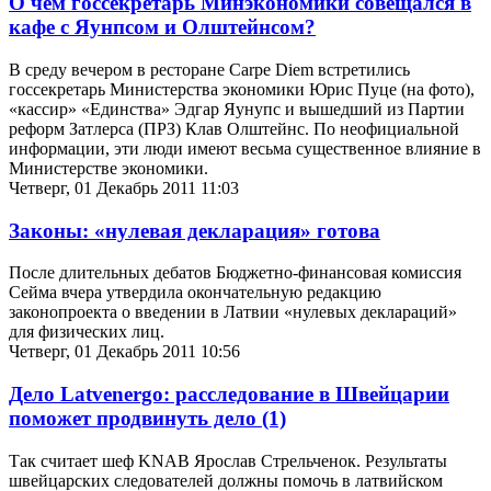
О чем госсекретарь Минэкономики совещался в
кафе с Яунпсом и Олштейнсом?
В среду вечером в ресторане Carpe Diem встретились
госсекретарь Министерства экономики Юрис Пуце (на фото),
«кассир» «Единства» Эдгар Яунупс и вышедший из Партии
реформ Затлерса (ПРЗ) Клав Олштейнс. По неофициальной
информации, эти люди имеют весьма существенное влияние в
Министерстве экономики.
Четверг, 01 Декабрь 2011 11:03
Законы: «нулевая декларация» готова
После длительных дебатов Бюджетно-финансовая комиссия
Сейма вчера утвердила окончательную редакцию
законопроекта о введении в Латвии «нулевых деклараций»
для физических лиц.
Четверг, 01 Декабрь 2011 10:56
Дело Latvenergo: расследование в Швейцарии
поможет продвинуть дело
(1)
Так считает шеф KNAB Ярослав Стрельченок. Результаты
швейцарских следователей должны помочь в латвийском