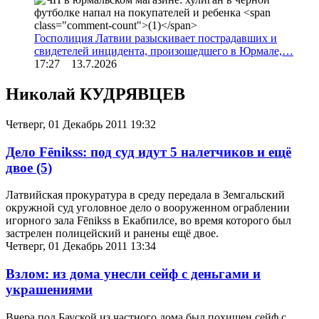
Госполиция Латвии разыскивает пострадавших и
свидетелей инцидента, произошедшего в Юрмале,…
17:27 13.7.2026
Николай КУДРЯВЦЕВ
Четверг, 01 Декабрь 2011 19:32
Дело Fēnikss: под суд идут 5 налетчиков и ещё
двое
(5)
Латвийская прокуратура в среду передала в Земгальский
окружной суд уголовное дело о вооруженном ограблении
игорного зала Fēnikss в Екабпилсе, во время которого был
застрелен полицейский и ранены ещё двое.
Четверг, 01 Декабрь 2011 13:34
Взлом: из дома унесли сейф с деньгами и
украшениями
Вчера под Бауской из частного дома был похищен сейф с