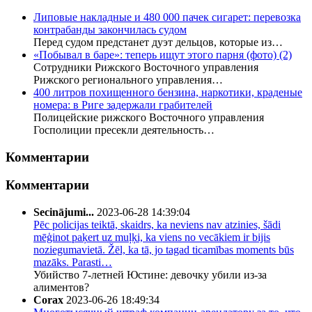
Липовые накладные и 480 000 пачек сигарет: перевозка
контрабанды закончилась судом
Перед судом предстанет дуэт дельцов, которые из…
«Побывал в баре»: теперь ищут этого парня (фото)
(2)
Сотрудники Рижского Восточного управления
Рижского регионального управления…
400 литров похищенного бензина, наркотики, краденые
номера: в Риге задержали грабителей
Полицейские рижского Восточного управления
Госполиции пресекли деятельность…
Комментарии
Комментарии
Secinājumi...
2023-06-28 14:39:04
Pēc policijas teiktā, skaidrs, ka neviens nav atzinies, šādi
mēģinot paķert uz muļķi, ka viens no vecākiem ir bijis
noziegumavietā. Žēl, ka tā, jo tagad ticamības moments būs
mazāks. Parasti…
Убийство 7-летней Юстине: девочку убили из-за
алиментов?
Corax
2023-06-26 18:49:34