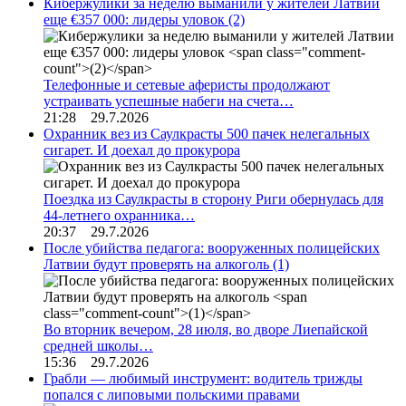
Кибержулики за неделю выманили у жителей Латвии
еще €357 000: лидеры уловок
(2)
Телефонные и сетевые аферисты продолжают
устраивать успешные набеги на счета…
21:28 29.7.2026
Охранник вез из Саулкрасты 500 пачек нелегальных
сигарет. И доехал до прокурора
Поездка из Саулкрасты в сторону Риги обернулась для
44-летнего охранника…
20:37 29.7.2026
После убийства педагога: вооруженных полицейских
Латвии будут проверять на алкоголь
(1)
Во вторник вечером, 28 июля, во дворе Лиепайской
средней школы…
15:36 29.7.2026
Грабли — любимый инструмент: водитель трижды
попался с липовыми польскими правами