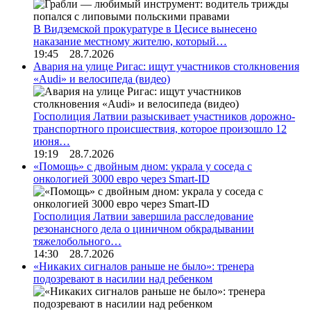
В Видземской прокуратуре в Цесисе вынесено
наказание местному жителю, который…
19:45 28.7.2026
Авария на улице Ригас: ищут участников столкновения
«Audi» и велосипеда (видео)
Госполиция Латвии разыскивает участников дорожно-
транспортного происшествия, которое произошло 12
июня…
19:19 28.7.2026
«Помощь» с двойным дном: украла у соседа с
онкологией 3000 евро через Smart-ID
Госполиция Латвии завершила расследование
резонансного дела о циничном обкрадывании
тяжелобольного…
14:30 28.7.2026
«Никаких сигналов раньше не было»: тренера
подозревают в насилии над ребенком