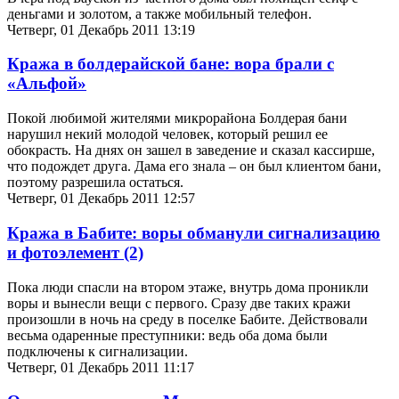
деньгами и золотом, а также мобильный телефон.
Четверг, 01 Декабрь 2011 13:19
Кража в болдерайской бане: вора брали с
«Альфой»
Покой любимой жителями микрорайона Болдерая бани
нарушил некий молодой человек, который решил ее
обокрасть. На днях он зашел в заведение и сказал кассирше,
что подождет друга. Дама его знала – он был клиентом бани,
поэтому разрешила остаться.
Четверг, 01 Декабрь 2011 12:57
Кража в Бабите: воры обманули сигнализацию
и фотоэлемент
(2)
Пока люди спасли на втором этаже, внутрь дома проникли
воры и вынесли вещи с первого. Сразу две таких кражи
произошли в ночь на среду в поселке Бабите. Действовали
весьма одаренные преступники: ведь оба дома были
подключены к сигнализации.
Четверг, 01 Декабрь 2011 11:17