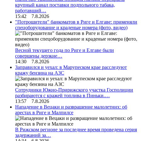
крупный канал поставки подпольного табака,
работавший…
15:42 7.8.2026
"Потрошители" банкоматов в Риге и Елгаве: применяли
спецоборудование и краденые номера (фото, видео)
Весной текущего года по Риге и Елгаве были
совершены дерзкие…
14:30 7.8.2026
Заправился и уехал: в Марупеском крае расследуют
кражу бензина на АЗС
Сотрудники Южно-Пририжского участка Госполиции
разбираются с кражей топлива в Пиньки.…
13:57 7.8.2026
Нападение в Вецаки и развращение малолетних: об
арестах в Риге и Малпилсе
В Рижском регионе за последнее время проведена серия
задержаний за…
14:34 6.8.2026