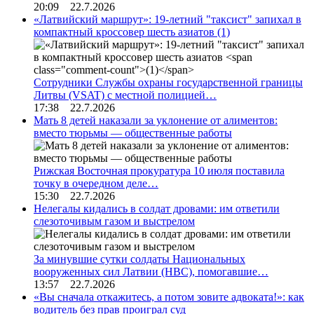
20:09 22.7.2026
«Латвийский маршрут»: 19-летний "таксист" запихал в
компактный кроссовер шесть азиатов
(1)
Сотрудники Службы охраны государственной границы
Литвы (VSAT) с местной полицией…
17:38 22.7.2026
Мать 8 детей наказали за уклонение от алиментов:
вместо тюрьмы — общественные работы
Рижская Восточная прокуратура 10 июля поставила
точку в очередном деле…
15:30 22.7.2026
Нелегалы кидались в солдат дровами: им ответили
слезоточивым газом и выстрелом
За минувшие сутки солдаты Национальных
вооруженных сил Латвии (НВС), помогавшие…
13:57 22.7.2026
«Вы сначала откажитесь, а потом зовите адвоката!»: как
водитель без прав проиграл суд