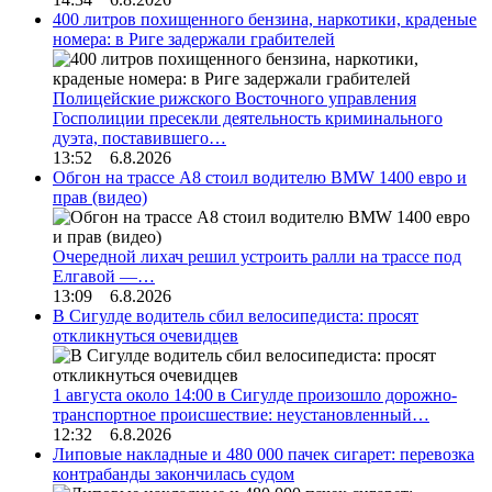
400 литров похищенного бензина, наркотики, краденые
номера: в Риге задержали грабителей
Полицейские рижского Восточного управления
Госполиции пресекли деятельность криминального
дуэта, поставившего…
13:52 6.8.2026
Обгон на трассе А8 стоил водителю BMW 1400 евро и
прав (видео)
Очередной лихач решил устроить ралли на трассе под
Елгавой —…
13:09 6.8.2026
В Сигулде водитель сбил велосипедиста: просят
откликнуться очевидцев
1 августа около 14:00 в Сигулде произошло дорожно-
транспортное происшествие: неустановленный…
12:32 6.8.2026
Липовые накладные и 480 000 пачек сигарет: перевозка
контрабанды закончилась судом