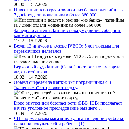
20:00 15.7.2026
Инвестиции в воздух и звонки «из банка»: латвийцы за
7 дней отдали мошенникам более 360 000
За неделю жители Латвии снова умудрились обеднеть
как минимум на…
11:22 15.7.2026
Везли 13 индусов в кузове IVECO: 5 лет тюрьмы для
перевозчиков нелегалов
Верховный суд Латвии (Сенат) поставил точку в деле
двух пособников…
18:02 14.7.2026
Объезд очередей за взятки: экс-пограничника с 3
"клиентами" отправляют под суд
Бюро внутренней безопасности (БВБ, IDB) предлагает
начать уголовное преследование бывшего…
16:39 14.7.2026
ЧП в юрмальском магазине: хулиган в черной футболке
напал на покупателей и ребенка
(1)