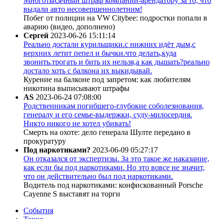
Многотысячный штраф компании-арендатору за то, что
выдали авто несовершеннолетним!
Побег от полиции на VW Citybee: подростки попали в
аварию (видео, дополнено)
Сергей
2023-06-26 15:11:14
Реально достали курильщики.с нижних идёт дым,с
верхних летит пепел и бычки.что делать,куда
звонить.трогать и бить их нельзя,а как дышать?реально
достало хоть с балкона их выкидывай.
Курение на балконе под запретом: как любителям
никотина выписывают штрафы
AS
2023-06-24 07:08:00
Родственникам погибшего-глубокие соболезнования,
генералу и его семье-выдержки, суду-милосердия.
Никто никого не хотел убивать!
Смерть на охоте: дело генерала Шулте передано в
прокуратуру
Под наркотиками?
2023-06-09 05:27:17
Он отказался от экспертизы. За это такое же наказание,
как если бы под наркотиками. Но это вовсе не значит,
что он действительно был под наркотиками.
Водитель под наркотиками: конфискованный Porsche
Cayenne S выставят на торги
События