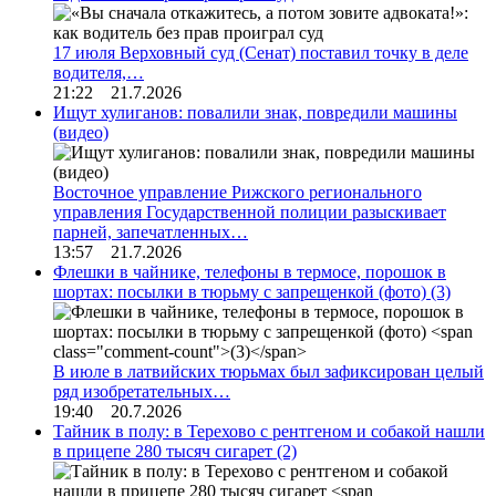
17 июля Верховный суд (Сенат) поставил точку в деле
водителя,…
21:22 21.7.2026
Ищут хулиганов: повалили знак, повредили машины
(видео)
Восточное управление Рижского регионального
управления Государственной полиции разыскивает
парней, запечатленных…
13:57 21.7.2026
Флешки в чайнике, телефоны в термосе, порошок в
шортах: посылки в тюрьму с запрещенкой (фото)
(3)
В июле в латвийских тюрьмах был зафиксирован целый
ряд изобретательных…
19:40 20.7.2026
Тайник в полу: в Терехово с рентгеном и собакой нашли
в прицепе 280 тысяч сигарет
(2)