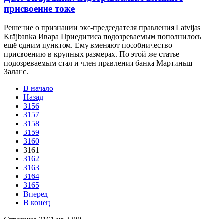
присвоение тоже
Решение о признании экс-председателя правления Latvijas
Krājbanka Ивара Приедитиса подозреваемым пополнилось
ещё одним пунктом. Ему вменяют пособничество
присвоению в крупных размерах. По этой же статье
подозреваемым стал и член правления банка Мартиньш
Заланс.
В начало
Назад
3156
3157
3158
3159
3160
3161
3162
3163
3164
3165
Вперед
В конец