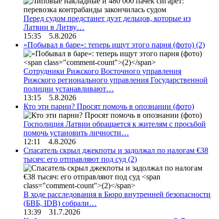
Перед судом предстанет дуэт дельцов, которые из
Латвии в Литву…
15:35 5.8.2026
«Побывал в баре»: теперь ищут этого парня (фото)
(2)
Сотрудники Рижского Восточного управления
Рижского регионального управления Государственной
полиции устанавливают…
13:15 5.8.2026
Кто эти парни? Просят помочь в опознании (фото)
Госполиция Латвии обращается к жителям с просьбой
помочь установить личности…
12:11 4.8.2026
Спасатель скрыл джекпоты и задолжал по налогам €38
тысяч: его отправляют под суд
(2)
В ходе расследования в Бюро внутренней безопасности
(БВБ, IDB) собрали…
13:39 31.7.2026