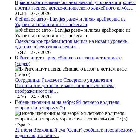
Правоохранительные органы начали уголовный процесс
против тренера детско-юношеского хоккейного клуба…
21:34 27.7.2026
Фейковое авто «Latvijas pasts» и лихая драйверша из
Украины: остановили 21 нелегала
Смекалка контрабандистов вышла на новый уровень:
один из перевозчиков решил…
12:47 27.7.2026
В Риге ищут парня, сбившего вазон в летнем кафе
(видео)
Сотрудники Рижского Северного управления
Госполиции устанавливают личность человека,
изображенного на…
14:56 24.7.2026
Гибель школьницы на зебре: 94-летнего водителя
отправили в тюрьму
(3)
22 июля Верховный суд (Сенат) сообщил: престарелому
водителю, по вине…