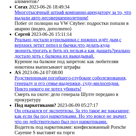
алиментов?
Corax
2023-06-26 18:49:34
Многотысячный штраф компании-арендатору за то, что
выдали авто несовершеннолетним!
Побег от полиции на VW Citybee: подростки попали в
аварию (видео, дополнено)
Сергей
2023-06-26 15:11:14
Реально достали курильщики.с нижних идёт дым,с
верхних летит пепел и бычки.что делать,куда
звонить.трогать и бить их нельзя,а как дышать?реально
достало хоть с балкона их выкидывай.
Курение на балконе под запретом: как любителям
никотина выписывают штрафы
AS
2023-06-24 07:08:00
Родственникам погибшего-глубокие соболезнования,
генералу и его семье-выдержки, суду-милосердия.
Никто никого не хотел убивать!
Смерть на охоте: дело генерала Шулте передано в
прокуратуру
Под наркотиками?
2023-06-09 05:27:17
Он отказался от экспертизы. За это такое же наказание,
как если бы под наркотиками. Но это вовсе не значит,
что он действительно был под наркотиками.
Водитель под наркотиками: конфискованный Porsche
Cayenne S выставят на торги