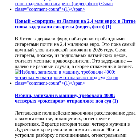
Новый «сюрприз» из Латвии на 2,4 млн евро: в Литве
снова задержали сигареты (видео, фото)
(1)
В Литве задержали фуру, набитую контрабандными
сигаретами почти на 2,4 миллиона евро. Это пока самый
крупный улов литовской таможни в 2026 году. Сами
сигареты, похоже, из подпольных латвийских цехов, —
считают местные правоохранители. Это задержание —
далеко не разовый случай, а скорее отлаженный бизнес.
Избили, запихали в машину, требовали 4000:
четверых «рэкетиров» отправляют под суд
(1)
Латгальские полицейские закончили расследование дела
о вымогательстве, похищениях, огнестреле и
наркотиках. Вкратце история такая: четверо мужчин в
Лудзенском крае решили вспомнить лихие 90-е и
устроили разборку с похищениями, огнестрельными