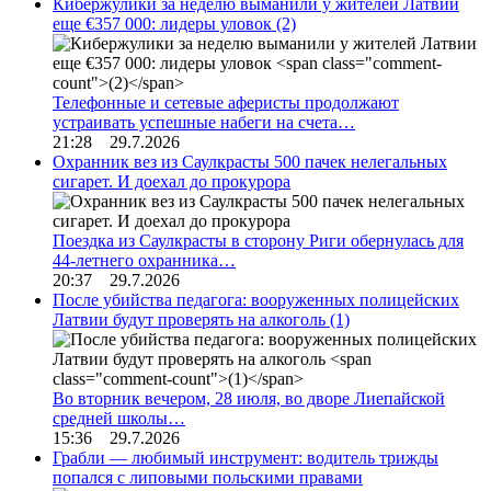
Кибержулики за неделю выманили у жителей Латвии
еще €357 000: лидеры уловок
(2)
Телефонные и сетевые аферисты продолжают
устраивать успешные набеги на счета…
21:28 29.7.2026
Охранник вез из Саулкрасты 500 пачек нелегальных
сигарет. И доехал до прокурора
Поездка из Саулкрасты в сторону Риги обернулась для
44-летнего охранника…
20:37 29.7.2026
После убийства педагога: вооруженных полицейских
Латвии будут проверять на алкоголь
(1)
Во вторник вечером, 28 июля, во дворе Лиепайской
средней школы…
15:36 29.7.2026
Грабли — любимый инструмент: водитель трижды
попался с липовыми польскими правами