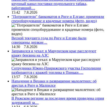
крупный канал поставки подпольного табака,
работавший…
15:42 7.8.2026
"Потрошители" банкоматов в Риге и Елгаве: применяли
спецоборудование и краденые номера (фото, видео)
Весной текущего года по Риге и Елгаве были
совершены дерзкие…
14:30 7.8.2026
Заправился и уехал: в Марупеском крае расследуют
кражу бензина на АЗС
Сотрудники Южно-Пририжского участка Госполиции
разбираются с кражей топлива в Пиньки.…
13:57 7.8.2026
Нападение в Вецаки и развращение малолетних: об
арестах в Риге и Малпилсе
В Рижском регионе за последнее время проведена серия
задержаний за…
14:34 6.8.2026