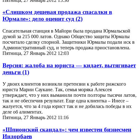
Пятница, 27 Январь 2012 15:36
«Слишком дешевая продажа спасалки в
Юрмале»: дело оценит суд
(2)
Спасательная станция в Майори была продана Юрмальской
думой за 215 000 латов. Однако Общество защиты Юрмалы
посчитало сделку спорной. Защитники Юрмалы подали иск в
Административный суд, и теперь продажа приостановлена.
Пятница, 27 Январь 2012 12:03
Версия: жалоба на юриста — кидает, вытягивает
деньги
(1)
У двоих клиентов возникли претензии к работе рижского
юриста Марии Саукане. Так, семья моряка Алексея
утверждает, что у них выманили почти полторы тысячи латов,
так и не обеспечив результат. Еще одна клиентка – Инесе –
жалуется, что за 4 года юрист так и не добилась победы в их
деле об алиментах.
Пятница, 27 Январь 2012 11:16
«Шпионский скандал»: чем известен бизнесмен
Индорбаев