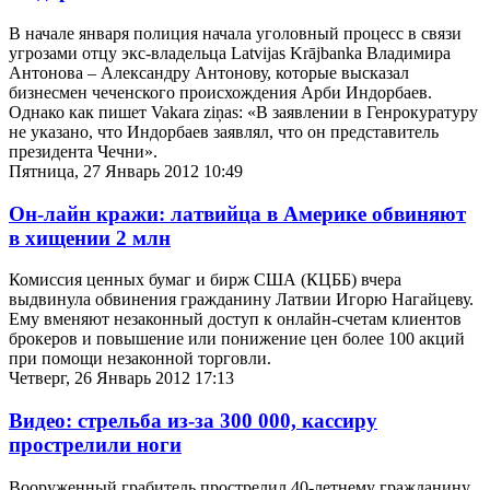
В начале января полиция начала уголовный процесс в связи
угрозами отцу экс-владельца Latvijas Krājbanka Владимира
Антонова – Александру Антонову, которые высказал
бизнесмен чеченского происхождения Арби Индорбаев.
Однако как пишет Vakara ziņas: «В заявлении в Генрокуратуру
не указано, что Индорбаев заявлял, что он представитель
президента Чечни».
Пятница, 27 Январь 2012 10:49
Он-лайн кражи: латвийца в Америке обвиняют
в хищении 2 млн
Комиссия ценных бумаг и бирж США (КЦББ) вчера
выдвинула обвинения гражданину Латвии Игорю Нагайцеву.
Ему вменяют незаконный доступ к онлайн-счетам клиентов
брокеров и повышение или понижение цен более 100 акций
при помощи незаконной торговли.
Четверг, 26 Январь 2012 17:13
Видео: стрельба из-за 300 000, кассиру
прострелили ноги
Вооруженный грабитель прострелил 40-летнему гражданину