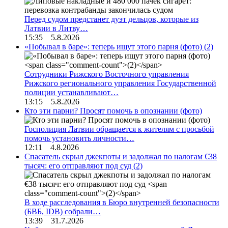
Перед судом предстанет дуэт дельцов, которые из
Латвии в Литву…
15:35 5.8.2026
«Побывал в баре»: теперь ищут этого парня (фото)
(2)
Сотрудники Рижского Восточного управления
Рижского регионального управления Государственной
полиции устанавливают…
13:15 5.8.2026
Кто эти парни? Просят помочь в опознании (фото)
Госполиция Латвии обращается к жителям с просьбой
помочь установить личности…
12:11 4.8.2026
Спасатель скрыл джекпоты и задолжал по налогам €38
тысяч: его отправляют под суд
(2)
В ходе расследования в Бюро внутренней безопасности
(БВБ, IDB) собрали…
13:39 31.7.2026