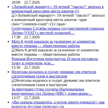
20:09 22.7.2026
«Латвийский маршрут»: 19-летний "таксист" запихал в
компактный кроссовер шесть азиатов
(1)
Сотрудники Службы охраны государственной границы
Литвы (VSAT) с местной полицией…
17:38 22.7.2026
Мать 8 детей наказали за уклонение от алиментов:
вместо тюрьмы — общественные работы
Рижская Восточная прокуратура 10 июля поставила
точку в очередном деле…
15:30 22.7.2026
Нелегалы кидались в солдат дровами: им ответили
слезоточивым газом и выстрелом
За минувшие сутки солдаты Национальных
вооруженных сил Латвии (НВС), помогавшие…
13:57 22.7.2026
«Вы сначала откажитесь, а потом зовите адвоката!»: как
водитель без прав проиграл суд