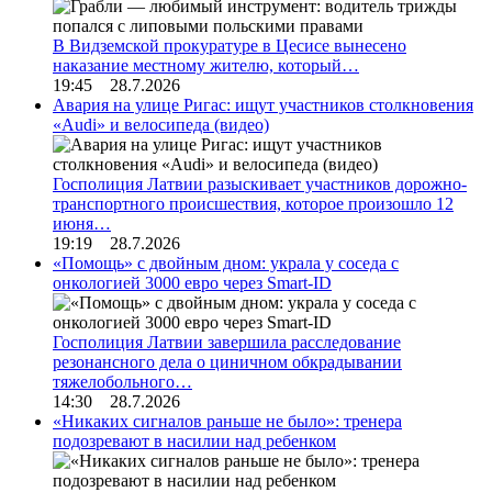
В Видземской прокуратуре в Цесисе вынесено
наказание местному жителю, который…
19:45 28.7.2026
Авария на улице Ригас: ищут участников столкновения
«Audi» и велосипеда (видео)
Госполиция Латвии разыскивает участников дорожно-
транспортного происшествия, которое произошло 12
июня…
19:19 28.7.2026
«Помощь» с двойным дном: украла у соседа с
онкологией 3000 евро через Smart-ID
Госполиция Латвии завершила расследование
резонансного дела о циничном обкрадывании
тяжелобольного…
14:30 28.7.2026
«Никаких сигналов раньше не было»: тренера
подозревают в насилии над ребенком