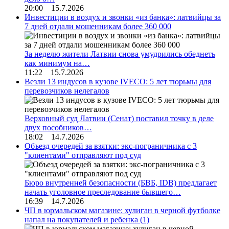
20:00 15.7.2026
Инвестиции в воздух и звонки «из банка»: латвийцы за
7 дней отдали мошенникам более 360 000
За неделю жители Латвии снова умудрились обеднеть
как минимум на…
11:22 15.7.2026
Везли 13 индусов в кузове IVECO: 5 лет тюрьмы для
перевозчиков нелегалов
Верховный суд Латвии (Сенат) поставил точку в деле
двух пособников…
18:02 14.7.2026
Объезд очередей за взятки: экс-пограничника с 3
"клиентами" отправляют под суд
Бюро внутренней безопасности (БВБ, IDB) предлагает
начать уголовное преследование бывшего…
16:39 14.7.2026
ЧП в юрмальском магазине: хулиган в черной футболке
напал на покупателей и ребенка
(1)