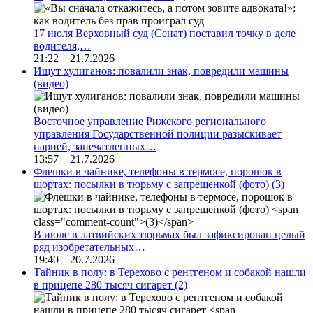
17 июля Верховный суд (Сенат) поставил точку в деле
водителя,…
21:22 21.7.2026
Ищут хулиганов: повалили знак, повредили машины
(видео)
Восточное управление Рижского регионального
управления Государственной полиции разыскивает
парней, запечатленных…
13:57 21.7.2026
Флешки в чайнике, телефоны в термосе, порошок в
шортах: посылки в тюрьму с запрещенкой (фото)
(3)
В июле в латвийских тюрьмах был зафиксирован целый
ряд изобретательных…
19:40 20.7.2026
Тайник в полу: в Терехово с рентгеном и собакой нашли
в прицепе 280 тысяч сигарет
(2)