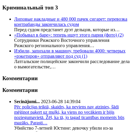
Криминальный топ 3
Липовые накладные и 480 000 пачек сигарет: перевозка
контрабанды закончилась судом
Перед судом предстанет дуэт дельцов, которые из…
«Побывал в баре»: теперь ищут этого парня (фото)
(2)
Сотрудники Рижского Восточного управления
Рижского регионального управления…
Избили, запихали в машину, требовали 4000: четверых
«рэкетиров» отправляют под суд
(1)
Латгальские полицейские закончили расследование дела
о вымогательстве,…
Комментарии
Комментарии
Secinājumi...
2023-06-28 14:39:04
Pēc policijas teiktā, skaidrs, ka neviens nav atzinies, šādi
mēģinot paķert uz muļķi, ka viens no vecākiem ir bijis
noziegumavietā. Žēl, ka tā, jo tagad ticamības moments būs
mazāks. Parasti…
Убийство 7-летней Юстине: девочку убили из-за