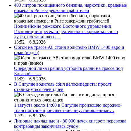
400 литров похищенного бензина, наркотики, краденые
номера: в Риге задержали грабителей
Полицейские рижского Восточного управления
Госполиции пресекли деятельность криминального
дуэта, поставившего…
13:52 6.8.2026
Обгон на трассе А8 стоил водителю BMW 1400 евро и
прав (видео)
Очередной лихач решил устроить ралли на трассе под
Елгавой —…
13:09 6.8.2026
В Сигулде водитель сбил велосипедиста: просят
откликнуться очевидцев
1 августа около 14:00 в Сигулде произошло дорожно-
транспортное происшествие: неустановленный…
12:32 6.8.2026
Липовые накладные и 480 000 пачек сигарет: перевозка
контрабанды закончилась судом