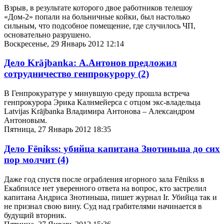
Взрыв, в результате которого двое работников телешоу
«Дом-2» попали на больничные койки, был настолько
сильным, что подсобное помещение, где случилось ЧП,
основательно разрушено.
Воскресенье, 29 Январь 2012 12:14
Дело Krājbanka: А.Антонов предложил
сотрудничество генпрокурору
(2)
В Генпрокуратуре у минувшую среду прошла встреча
генпрокурора Эрика Калнмейерса c отцом экс-владельца
Latvijas Krājbanka Владимира Антонова – Александром
Антоновым.
Пятница, 27 Январь 2012 18:35
Дело Fēnikss: убийца капитана Знотиньша до сих
пор молчит
(4)
Даже год спустя после ограбления игорного зала Fēnikss в
Екабпилсе нет уверенного ответа на вопрос, кто застрелил
капитана Андриса Знотиньша, пишет журнал Ir. Убийца так и
не признал свою вину. Суд над грабителями начинается в
будущий вторник.