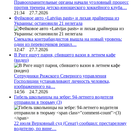
Правоохранительные органы начали уголовный процесс
против тренера детско-юношеского хоккейного клуба…
21:34 27.7.2026
Фейковое авто «Latvijas pasts» и лихая драйверша из
Украины: остановили 21 нелегала
Смекалка контрабандистов вышла на новый уровень:
один из перевозчиков решил…
12:47 27.7.2026
В Риге ищут парня, сбившего вазон в летнем кафе
(видео)
Сотрудники Рижского Северного управления
Госполиции устанавливают личность человека,
изображенного на…
14:56 24.7.2026
Гибель школьницы на зебре: 94-летнего водителя
отправили в тюрьму
(3)
22 июля Верховный суд (Сенат) сообщил: престарелому
водителю, по вине…